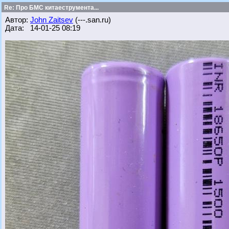
Re: Про БМС китаеструмента...
Автор:
John Zaitsev
(---.san.ru)
Дата: 14-01-25 08:19