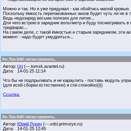
Можно и так. Но я уже придумал - как обойтись малой кровью.
Поскольку ёмкость перепакованных акков будет чуть ли не в 
Ведь недозаряд весьма полезен для лития...
Для чего встрою в зарядник вольтметр и буду посматривать в п
тридварас...
На самом деле, с такой ёмкостью и старым зарядником, эти ак
момент - надо будет умудриться...
Re: Про БМС китаеструмента...
Автор:
Uri
(---.tomsk.avantel.ru)
Дата: 14-01-25 11:14
Что бы не подпрыгивать и не караулить - поставь модуль упр
(для всей сборки естественно) и спи спокойно))))
Ссылка.
Re: Про БМС китаеструмента...
Автор:
Юрий Лукич
(---.xdsl.primorye.ru)
Дата: 14-01-25 12:45