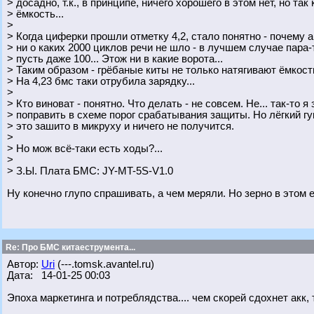
> досадно, т.к., в принципе, ничего хорошего в этом нет, но так
> ёмкость...
>
> Когда циферки прошли отметку 4,2, стало понятно - почему а
> ни о каких 2000 циклов речи не шло - в лучшем случае пара-т
> пусть даже 100... Этож ни в какие ворота...
> Таким образом - гpёбaные киты не только натягивают ёмкость
> На 4,23 бмс таки отрубила зарядку...
>
> Кто виноват - понятно. Что делать - не совсем. Не... так-то я
> поправить в схеме порог срабатывания защиты. Но лёгкий гу
> это зашито в микруху и ничего не получится.
>
> Но мож всё-таки есть ходы?...
>
> З.Ы. Плата БМС: JY-MT-5S-V1.0
Ну конечно глупо спрашивать, а чем меряли. Но зерно в этом е
Re: Про БМС китаеструмента...
Автор:
Uri
(---.tomsk.avantel.ru)
Дата: 14-01-25 00:03
Эпоха маркетинга и потреблядства.... чем скорей сдохнет акк,