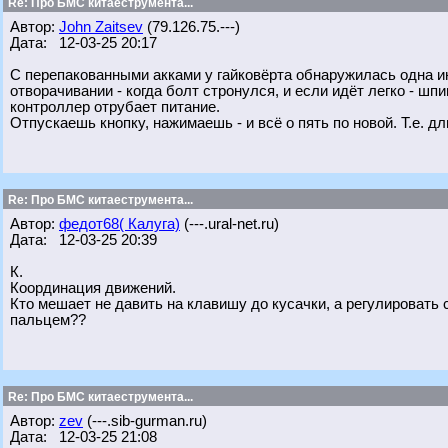
Re: Про БМС китаеструмента...
Автор:
John Zaitsev
(79.126.75.---)
Дата: 12-03-25 20:17
С перепакованными акками у гайковёрта обнаружилась одна ин
отворачивании - когда болт стронулся, и если идёт легко - ш
контроллер отрубает питание.
Отпускаешь кнопку, нажимаешь - и всё о пять по новой. Т.е. д
Re: Про БМС китаеструмента...
Автор:
федот68( Калуга)
(---.ural-net.ru)
Дата: 12-03-25 20:39
К.
Координация движений.
Кто мешает не давить на клавишу до кусачки, а регулировать
пальцем??
Re: Про БМС китаеструмента...
Автор:
zev
(---.sib-gurman.ru)
Дата: 12-03-25 21:08