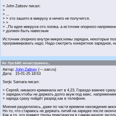
> John Zaitsev писал:
>
> ...
> > это зашито в микруху и ничего не получится.
> >
> ..По идее микруха-это логика. а источник опорного напряжен
> должен быть навесным
Источник опорного внутри микросхемы зарядки, некоторые поз
программировать надо. Надо смотреть конкретное зарядное, н
Re: Про БМС китаеструмента...
Автор:
John Zaitsev
(---.san.ru)
Дата: 15-01-25 18:53
Serjic Samara писал:
> Сергей, никакого криминала нет в 4,23. Гораздо важнее сраз
> зарядки,чтобы не держать долго акум под макс. напряжение
> заряда сразу пойдёт разряд как в телефоне.
Мнения разделились, даже по части времени нахождения акков
Но то, что стараюсь не держать литий на зарядке после оконча
Как и то, что поимел трупы практически в самом начале экспл