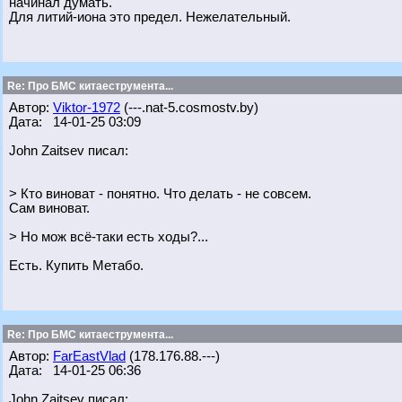
начинал думать.
Для литий-иона это предел. Нежелательный.
Re: Про БМС китаеструмента...
Автор:
Viktor-1972
(---.nat-5.cosmostv.by)
Дата: 14-01-25 03:09
John Zaitsev писал:
> Кто виноват - понятно. Что делать - не совсем.
Сам виноват.
> Но мож всё-таки есть ходы?...
Есть. Купить Метабо.
Re: Про БМС китаеструмента...
Автор:
FarEastVlad
(178.176.88.---)
Дата: 14-01-25 06:36
John Zaitsev писал: