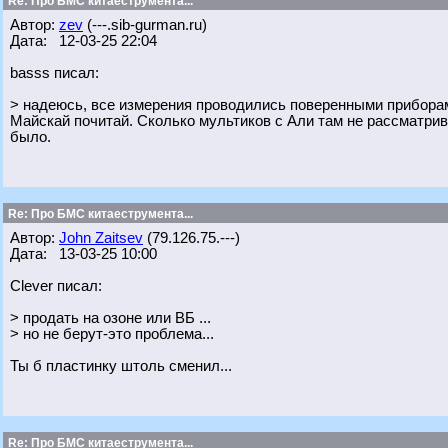
Re: Про БМС китаеструмента...
Автор:
zev
(---.sib-gurman.ru)
Дата: 12-03-25 22:04
basss писал:
> надеюсь, все измерения проводились поверенными приборам
Майскай почитай. Сколько мультиков с Али там не рассматрив
было.
Re: Про БМС китаеструмента...
Автор:
John Zaitsev
(79.126.75.---)
Дата: 13-03-25 10:00
Clever писал:
> продать на озоне или ВБ ...
> но не берут-это проблема...
Ты б пластинку штоль сменил...
Re: Про БМС китаеструмента...