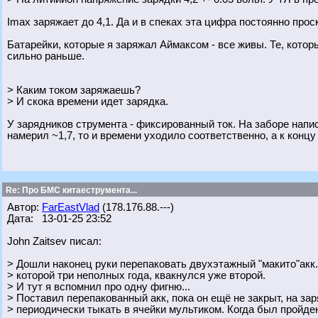
Imax заряжает до 4,1. Да и в спеках эта цифра постоянно прос
Батарейки, которые я заряжал Аймаксом - все живы. Те, котор
сильно раньше.
> Каким током заряжаешь?
> И скока времени идет зарядка.
У зарядников струмента - фиксированный ток. На заборе написа
намерил ~1,7, то и времени уходило соответственно, а к концу
Re: Про БМС китаеструмента...
Автор:
FarEastVlad
(178.176.88.---)
Дата: 13-01-25 23:52
John Zaitsev писал:
> Дошли наконец руки перепаковать двухэтажный "макито"акк..
> которой три неполных года, квакнулся уже второй.
> И тут я вспомнил про одну фигню...
> Поставил перепакованный акк, пока он ещё не закрыт, на зар
> периодически тыкать в ячейки мультиком. Когда был пройден