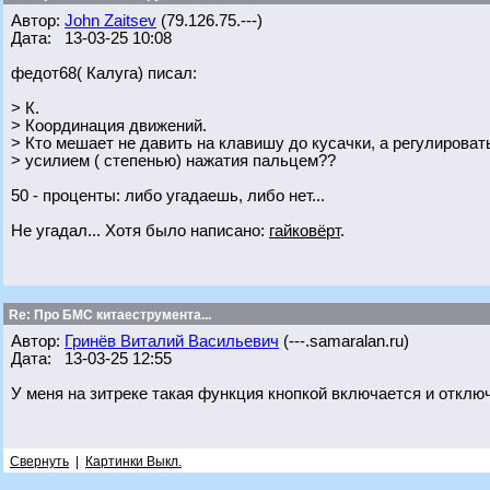
Автор:
John Zaitsev
(79.126.75.---)
Дата: 13-03-25 10:08
федот68( Калуга) писал:
> К.
> Координация движений.
> Кто мешает не давить на клавишу до кусачки, а регулирова
> усилием ( степенью) нажатия пальцем??
50 - проценты: либо угадаешь, либо нет...
Не угадал... Хотя было написано:
гайковёрт
.
Re: Про БМС китаеструмента...
Автор:
Гринёв Виталий Васильевич
(---.samaralan.ru)
Дата: 13-03-25 12:55
У меня на зитреке такая функция кнопкой включается и отклю
Свернуть
|
Картинки Выкл.