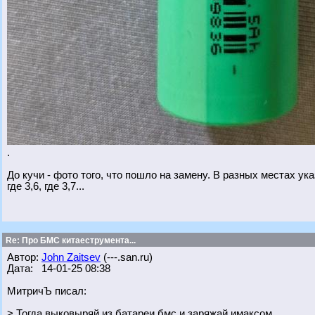
.
До кучи - фото того, что пошло на замену. В разных местах ук
где 3,6, где 3,7...
Re: Про БМС китаеструмента...
Автор:
John Zaitsev
(---.san.ru)
Дата: 14-01-25 08:38
МитричЪ писал:
> Тогда выковыряй из батареи бмс и заряжай имаксом.