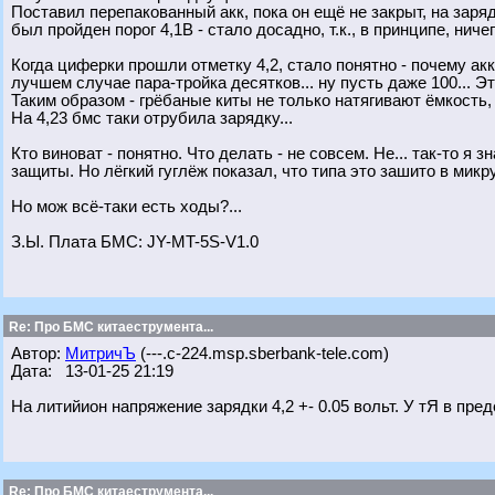
Поставил перепакованный акк, пока он ещё не закрыт, на заря
был пройден порог 4,1В - стало досадно, т.к., в принципе, ниче
Когда циферки прошли отметку 4,2, стало понятно - почему акк
лучшем случае пара-тройка десятков... ну пусть даже 100... Это
Таким образом - гpёбaные киты не только натягивают ёмкость, 
На 4,23 бмс таки отрубила зарядку...
Кто виноват - понятно. Что делать - не совсем. Не... так-то я
защиты. Но лёгкий гуглёж показал, что типа это зашито в микр
Но мож всё-таки есть ходы?...
З.Ы. Плата БМС: JY-MT-5S-V1.0
Re: Про БМС китаеструмента...
Автор:
МитричЪ
(---.c-224.msp.sberbank-tele.com)
Дата: 13-01-25 21:19
На литийион напряжение зарядки 4,2 +- 0.05 вольт. У тЯ в пре
Re: Про БМС китаеструмента...