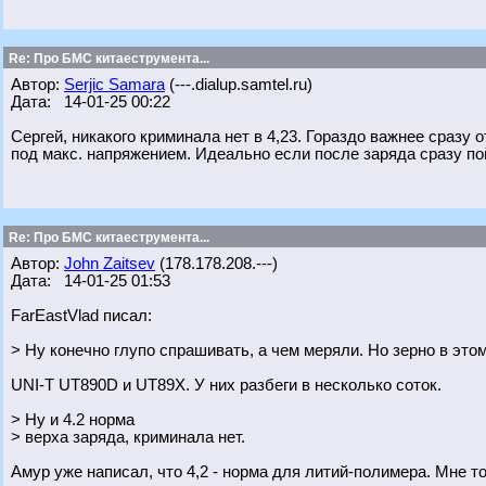
Re: Про БМС китаеструмента...
Автор:
Serjic Samara
(---.dialup.samtel.ru)
Дата: 14-01-25 00:22
Сергей, никакого криминала нет в 4,23. Гораздо важнее сразу
под макс. напряжением. Идеально если после заряда сразу по
Re: Про БМС китаеструмента...
Автор:
John Zaitsev
(178.178.208.---)
Дата: 14-01-25 01:53
FarEastVlad писал:
> Ну конечно глупо спрашивать, а чем меряли. Но зерно в этом
UNI-T UT890D и UT89X. У них разбеги в несколько соток.
> Ну и 4.2 норма
> верха заряда, криминала нет.
Амур уже написал, что 4,2 - норма для литий-полимера. Мне т