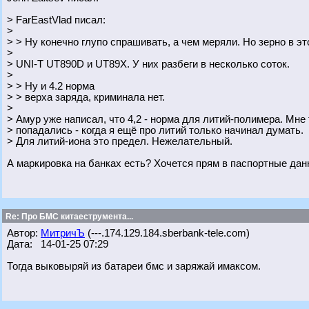
> FarEastVlad писал:
>
> > Ну конечно глупо спрашивать, а чем меряли. Но зерно в эт
>
> UNI-T UT890D и UT89X. У них разбеги в несколько соток.
>
> > Ну и 4.2 норма
> > верха заряда, криминала нет.
>
> Амур уже написал, что 4,2 - норма для литий-полимера. Мне
> попадались - когда я ещё про литий только начинал думать.
> Для литий-иона это предел. Нежелательный.
А маркировка на банках есть? Хочется прям в паспортные дан
Re: Про БМС китаеструмента...
Автор:
МитричЪ
(---.174.129.184.sberbank-tele.com)
Дата: 14-01-25 07:29
Тогда выковыряй из батареи бмс и заряжай имаксом.