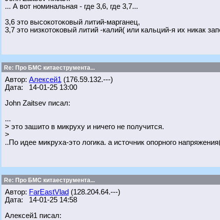
... А вот номинальная - где 3,6, где 3,7...
3,6 это высокотоковый литий-марганец,
3,7 это низкотоковый литий -калий( или кальций-я их никак зап
Re: Про БМС китаеструмента...
Автор:
Алексей1
(176.59.132.---)
Дата: 14-01-25 13:00
John Zaitsev писал:
...
> это зашито в микруху и ничего не получится.
>
..По идее микруха-это логика. а источник опорного напряжени
Re: Про БМС китаеструмента...
Автор:
FarEastVlad
(128.204.64.---)
Дата: 14-01-25 14:58
Алексей1 писал: