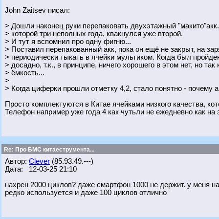
John Zaitsev писал:
> Дошли наконец руки перепаковать двухэтажный "макито"акк..
> которой три неполных года, квакнулся уже второй.
> И тут я вспомнил про одну фигню...
> Поставил перепакованный акк, пока он ещё не закрыт, на зар
> периодически тыкать в ячейки мультиком. Когда был пройден
> досадно, т.к., в принципе, ничего хорошего в этом нет, но так
> ёмкость...
>
> Когда циферки прошли отметку 4,2, стало понятно - почему а
Просто комплектуются в Китае ячейками низкого качества, ко
Телефон например уже года 4 как чутьли не ежедневно как на 
Re: Про БМС китаеструмента...
Автор:
Clever
(85.93.49.---)
Дата: 12-03-25 21:10
нахрен 2000 циклов? даже смартфон 1000 не держит. у меня н
редко используется и даже 100 циклов отлично