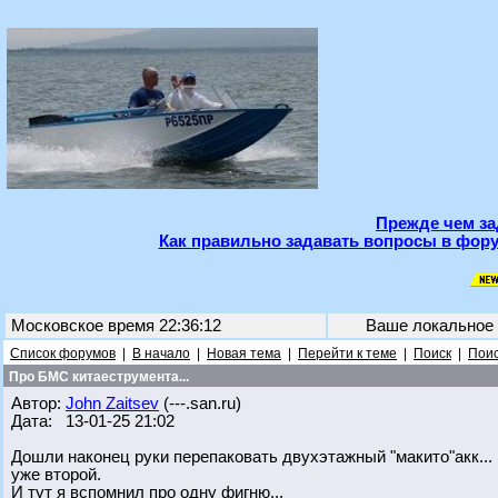
Прежде чем за
Как правильно задавать вопросы в фору
Московское время 22:36:12
Ваше локальное
Список форумов
|
В начало
|
Новая тема
|
Перейти к теме
|
Поиск
|
Поис
Про БМС китаеструмента...
Автор:
John Zaitsev
(---.san.ru)
Дата: 13-01-25 21:02
Дошли наконец руки перепаковать двухэтажный "макито"акк... 
уже второй.
И тут я вспомнил про одну фигню...