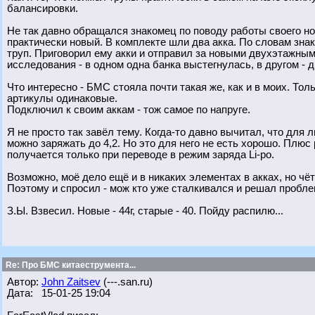
балансировки.
Не так давно обращался знакомец по поводу работы своего н
практически новый. В комплекте шли два акка. По словам знак
труп. Приговорил ему акки и отправил за новыми двухэтажными
исследования - в одном одна банка выстегнулась, в другом - д
Что интересно - БМС стояла почти такая же, как и в моих. Тол
артикулы одинаковые.
Подключил к своим аккам - тож самое по напруге.
Я не просто так завёл тему. Когда-то давно вычитал, что для л
можно заряжать до 4,2. Но это для него не есть хорошо. Плюс 
получается только при переводе в режим заряда Li-po.
Возможно, моё дело ещё и в никаких элементах в акках, но чё
Поэтому и спросил - мож кто уже сталкивался и решал проблем
З.Ы. Взвесил. Новые - 44г, старые - 40. Пойду распилю...
Re: Про БМС китаеструмента...
Автор:
John Zaitsev
(---.san.ru)
Дата: 15-01-25 19:04