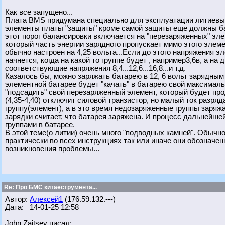
Как все запущено...
Плата BMS придумана специально для эксплуатации литиевых 
элементы платы "защиты" кроме самой защиты еще должны ба
этот порог балансировки включается на "перезаряженных" эл
который часть энергии зарядного пропускает мимо этого элеме
обычно настроен на 4,25 вольта...Если до этого напряжения э
начнется, когда на какой то группе будет , например3,6в, а н
соответствующие напряжения 8,4...12,6...16,8...и т.д.
Казалось бы, можно заряжать батарею в 12, 6 вольт зарядным н
элементной батарее будет "качать" в батарею свой максималь
"подсадить" свой перезаряженный элемент, который будет пр
(4,35-4,40) отключит силовой транзистор, но малый ток разря
группу(элемент), а в это время недозаряженные группы заряж
зарядки считает, что батарея заряжена. И процесс дальнейш
группами в батарее.
В этой теме(о литии) очень много "подводных камней". Обычн
практически во всех инструкциях так или иначе они обозначе
возникновения проблемы...
Re: Про БМС китаеструмента...
Автор:
Алексей1
(176.59.132.---)
Дата: 14-01-25 12:58
John Zaitsev писал: