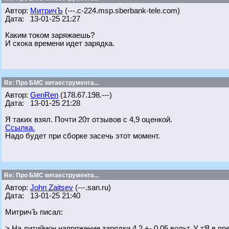
Автор:
МитричЪ
(---.c-224.msp.sberbank-tele.com)
Дата: 13-01-25 21:27
Каким током заряжаешь?
И скока времени идет зарядка.
Re: Про БМС китаеструмента...
Автор:
GenRen
(178.67.198.---)
Дата: 13-01-25 21:28
Я таких взял. Почти 20т отзывов с 4,9 оценкой.
Ссылка.
Надо будет при сборке засечь этот момент.
Re: Про БМС китаеструмента...
Автор:
John Zaitsev
(---.san.ru)
Дата: 13-01-25 21:40
МитричЪ писал:
> На литийион напряжение зарядки 4,2 +- 0.05 вольт. У тЯ в п