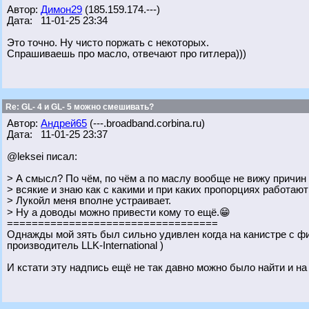
Автор:
Димон29
(185.159.174.---)
Дата: 11-01-25 23:34
Это точно. Ну чисто поржать с некоторых.
Спрашиваешь про масло, отвечают про гитлера)))
Re: GL- 4 и GL- 5 можно смешивать?
Автор:
Андрей65
(---.broadband.corbina.ru)
Дата: 11-01-25 23:37
@leksei писал:
> А смысл? По чём, по чём а по маслу вообще не вижу причин
> всякие и знаю как с какими и при каких пропорциях работаю
> Лукойл меня вполне устраивает.
> Ну а доводы можно привести кому то ещё.😁
==================================
Однажды мой зять был сильно удивлен когда на канистре с 
производитель LLK-International )
И кстати эту надпись ещё не так давно можно было найти и на