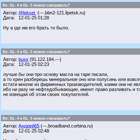
Re: GL- 4 и GL- 5 можно смешивать?
Автор:
@leksei
(---.bbn2-121.lipetsk.ru)
Дата: 12-01-25 01:28
Ну а где им его брать то было.
Re: GL- 4 и GL- 5 можно смешивать?
Автор:
buss
(91.122.184.---)
Дата: 12-01-25 02:23
лучше бы они про основу масла на таре писали,
а то хрен разберешь минеральное оно или полусинь или вовсе
кстати многие из фирменных производителей, коими они не яв
ибо ни разу не нефтедобывающие, имеют право разливать и то 
не извещая об этом своих покупателей.
Re: GL- 4 и GL- 5 можно смешивать?
Автор:
Андрей65
(---.broadband.corbina.ru)
Дата: 12-01-25 02:48