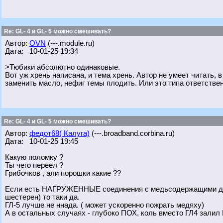
Re: GL- 4 и GL- 5 можно смешивать?
Автор:
OVN
(---.module.ru)
Дата: 10-01-25 19:34
>Тюбики абсолютно одинаковые.
Вот уж хрень написана, и тема хрень. Автор не умеет читать, 
заменить масло, нефиг темы плодить. Или это типа ответствен
Re: GL- 4 и GL- 5 можно смешивать?
Автор:
федот68( Калуга)
(---.broadband.corbina.ru)
Дата: 10-01-25 19:45
Какую поломку ?
Ты чего переел ?
Грибочков , али порошки какие ??
Если есть НАГРУЖЕННЫЕ соединения с медьсодержащими дета
шестерен) то таки да.
ГЛ-5 лучше не ннада. ( может ускоренно пожрать медяху)
А в остальных случаях - глубоко ПОХ, коль вместо ГЛ4 залил Г