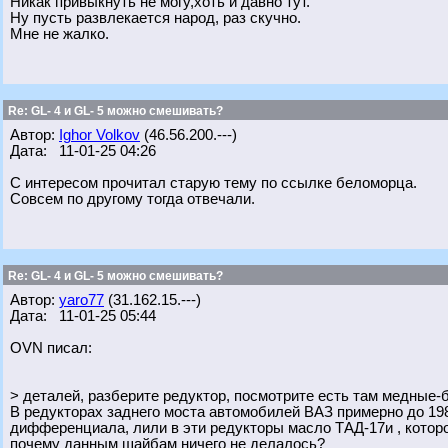
Никак привыкнуть не могу,хоть и давно тут.
Ну пусть развлекается народ, раз скучно.
Мне не жалко.
Re: GL- 4 и GL- 5 можно смешивать?
Автор:
Ighor Volkov
(46.56.200.---)
Дата: 11-01-25 04:26
С интересом прочитал старую тему по ссылке беломорца.
Совсем по другому тогда отвечали.
Re: GL- 4 и GL- 5 можно смешивать?
Автор:
yaro77
(31.162.15.---)
Дата: 11-01-25 05:44
OVN писал:
> деталей, разберите редуктор, посмотрите есть там медные
В редукторах заднего моста автомобилей ВАЗ примерно до 1
дифференциала, лили в эти редукторы масло ТАД-17и , которо
почему данным шайбам ничего не делалось?