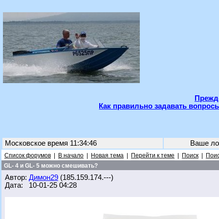
Прежде
Как правильно задавать вопросы
Московское время 11:34:46
Ваше ло
Список форумов
|
В начало
|
Новая тема
|
Перейти к теме
|
Поиск
|
Поис
GL- 4 и GL- 5 можно смешивать?
Автор:
Димон29
(185.159.174.---)
Дата: 10-01-25 04:28