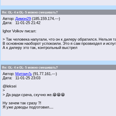
Re: GL- 4 и GL- 5 можно смешивать?
Автор:
Димон29
(185.159.174.---)
Дата: 11-01-25 21:42
Ighor Volkov писал:
> Так человека напугали, что он к дилеру обратился. Нельзя т
В основном наоборот успокоили. Это я сам прозвиздел и испуг
А к дилеру это так, контрольный выстрел
Re: GL- 4 и GL- 5 можно смешивать?
Автор:
МитричЪ
(91.77.161.---)
Дата: 11-01-25 23:03
@leksei
>
> Да ради срача, скучно же.😁😁😁
Ну зачем так сразу ?!
Я уже доводы подготовил....