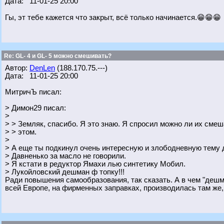
Дата: 11-01-25 20:00
Гы, эт тебе кажется что закрыт, всё только начинается.😁😁😁
Re: GL- 4 и GL- 5 можно смешивать?
Автор:
DenLen
(188.170.75.---)
Дата: 11-01-25 20:00
МитричЪ писал:
> Димон29 писал:
>
> > Земляк, спасибо. Я это знаю. Я спросил можно ли их см
> > этом.
>
> А еще ты подкинул очень интересную и злободневную тему д
> Давненько за масло не говорили.
> Я кстати в редуктор Ямахи лью синтетику Мобил.
> Лукойловский дешман ф топку!!!
Ради повышения самообразования, так сказать. А в чем "дешм
всей Европе, на фирменных заправках, производилась там же,