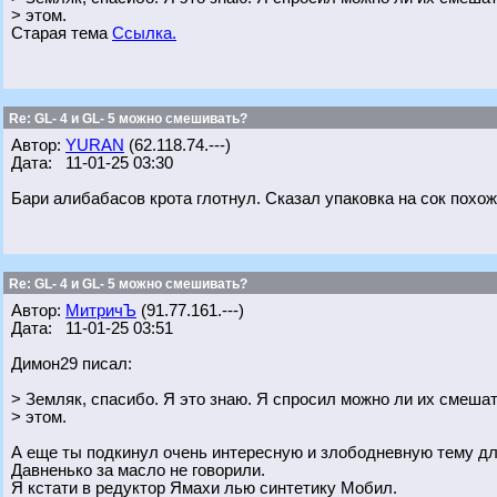
> этом.
Старая тема
Ссылка.
Re: GL- 4 и GL- 5 можно смешивать?
Автор:
YURAN
(62.118.74.---)
Дата: 11-01-25 03:30
Бари алибабасов крота глотнул. Сказал упаковка на сок похожа
Re: GL- 4 и GL- 5 можно смешивать?
Автор:
МитричЪ
(91.77.161.---)
Дата: 11-01-25 03:51
Димон29 писал:
> Земляк, спасибо. Я это знаю. Я спросил можно ли их смеш
> этом.
А еще ты подкинул очень интересную и злободневную тему для
Давненько за масло не говорили.
Я кстати в редуктор Ямахи лью синтетику Мобил.