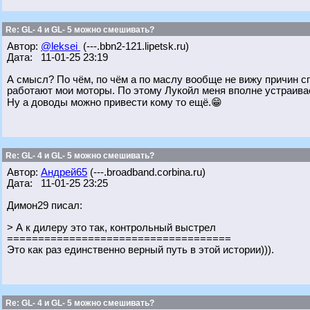
Re: GL- 4 и GL- 5 можно смешивать?
Автор:
@leksei
(---.bbn2-121.lipetsk.ru)
Дата: 11-01-25 23:19
А смысл? По чём, по чём а по маслу вообще не вижу причин сп
работают мои моторы. По этому Лукойл меня вполне устраивае
Ну а доводы можно привести кому то ещё.😁
Re: GL- 4 и GL- 5 можно смешивать?
Автор:
Андрей65
(---.broadband.corbina.ru)
Дата: 11-01-25 23:25
Димон29 писал:
> А к дилеру это так, контрольный выстрел
====================================
Это как раз единственно верный путь в этой истории))).
Re: GL- 4 и GL- 5 можно смешивать?