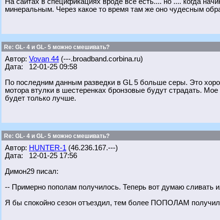
На сайтах в спецификациях вроде всё есть.... но .... когда н
минеральным. Через какое то время там же оно чудесным обра
Re: GL- 4 и GL- 5 можно смешивать?
Автор:
Vovan 44
(---.broadband.corbina.ru)
Дата: 12-01-25 09:58
По последним данным разведки в GL 5 больше серы. Это хоро
мотора втулки в шестеренках бронзовые будут страдать. Мое
будет только лучше.
Re: GL- 4 и GL- 5 можно смешивать?
Автор:
HUNTER-1
(46.236.167.---)
Дата: 12-01-25 17:56
Димон29 писал:
-- Примерно пополам получилось. Теперь вот думаю сливать и
Я бы спокойно сезон отъездил, тем более ПОПОЛАМ получилось