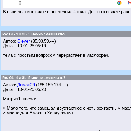
В свои лью вот такое в последние 4 года. До этого всякие рав
Re: GL- 4 и GL- 5 можно смешивать?
Автор:
Clever
(85.93.59.---)
Дата: 10-01-25 05:19
тема с простым вопросом перерастает в маслосрач...
Re: GL- 4 и GL- 5 можно смешивать?
Автор:
Димон29
(185.159.174.---)
Дата: 10-01-25 05:20
МитричЪ писал:
> Мало того, что замешал двухтактное с четырехтактным масл
> масло для Ямахи в Хонду залил.