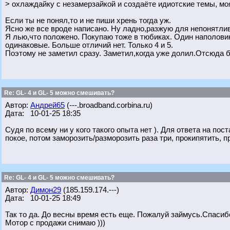
> охлаждайку с незамерзайкой и создаёте идиотские темы, мо
Если ты не понял,то и не пиши хрень тогда уж.
Ясно же все вроде написано. Ну ладно,разжую для непонятли
Я лью,что положено. Покупаю тоже в тюбиках. Один наполовин
одинаковые. Больше отличий нет. Только 4 и 5.
Поэтому не заметил сразу. Заметил,когда уже долил.Отсюда б
Re: GL- 4 и GL- 5 можно смешивать?
Автор:
Андрей65
(---.broadband.corbina.ru)
Дата: 10-01-25 18:35
Судя по всему ни у кого такого опыта нет ). Для ответа на по
покое, потом заморозить/разморозить раза три, прокипятить, 
Re: GL- 4 и GL- 5 можно смешивать?
Автор:
Димон29
(185.159.174.---)
Дата: 10-01-25 18:49
Так то да. До весны время есть еще. Пожалуй займусь.Спасиб
Мотор с продажи снимаю )))