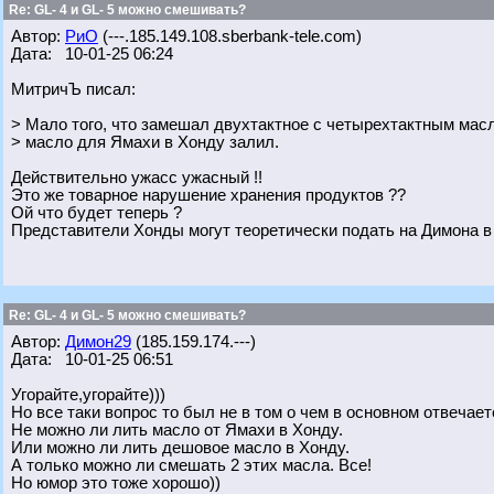
Re: GL- 4 и GL- 5 можно смешивать?
Автор:
РиО
(---.185.149.108.sberbank-tele.com)
Дата: 10-01-25 06:24
МитричЪ писал:
> Мало того, что замешал двухтактное с четырехтактным масл
> масло для Ямахи в Хонду залил.
Действительно ужасс ужасный !!
Это же товарное нарушение хранения продуктов ??
Ой что будет теперь ?
Представители Хонды могут теоретически подать на Димона в
Re: GL- 4 и GL- 5 можно смешивать?
Автор:
Димон29
(185.159.174.---)
Дата: 10-01-25 06:51
Угорайте,угорайте)))
Но все таки вопрос то был не в том о чем в основном отвечает
Не можно ли лить масло от Ямахи в Хонду.
Или можно ли лить дешовое масло в Хонду.
А только можно ли смешать 2 этих масла. Все!
Но юмор это тоже хорошо))