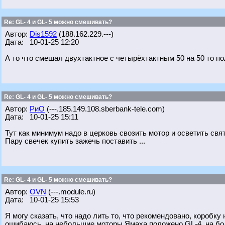
Re: GL- 4 и GL- 5 можно смешивать?
Автор:
Dis1592
(188.162.229.---)
Дата: 10-01-25 12:20
А то что смешал двухтактное с четырёхтактным 50 на 50 то п
Re: GL- 4 и GL- 5 можно смешивать?
Автор:
РиО
(---.185.149.108.sberbank-tele.com)
Дата: 10-01-25 15:11
Тут как минимум надо в церковь свозить мотор и осветить свя
Пару свечек купить зажечь поставить ...
Re: GL- 4 и GL- 5 можно смешивать?
Автор:
OVN
(---.module.ru)
Дата: 10-01-25 15:53
Я могу сказать, что надо лить то, что рекомендовано, коробку
ошибаюсь, на небольшие моторы Ямаха положено GL-4, на бол