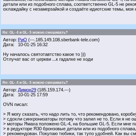
детали или из подобного сплава, соответственно GL-5 не рек
охлаждайку с незамерзайкой и создаёте идиотские темы, моя 
Re: GL- 4 и GL- 5 можно смешивать?
Автор:
РиО
(---.185.149.108.sberbank-tele.com)
Дата: 10-01-25 16:32
Ну началось святотавтство какое то )))
Отлучат вас от церкви ...к гадалке не ходи
Re: GL- 4 и GL- 5 можно смешивать?
Автор:
Димон29
(185.159.174.---)
Дата: 10-01-25 17:59
OVN писал:
> Я могу сказать, что надо лить то, что рекомендовано, коробк
> сдохли синхронизаторы потому что залил не то. Если я не 
> моторы Ямаха положено GL-4, на большие GL-5. Если мне па
> в редукторе Я30 бронзовые детали или из подобного сплава
> рекомендован. Покупаю тюбики, так тупо удобней. Как вы с