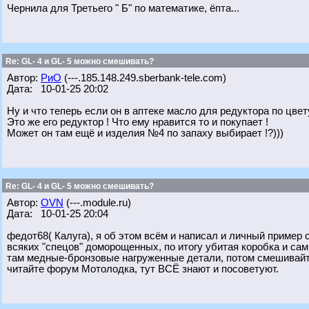
Чернила для Третьего " Б" по математике, ёпта...
Re: GL- 4 и GL- 5 можно смешивать?
Автор:
РиО
(---.185.148.249.sberbank-tele.com)
Дата: 10-01-25 20:02
Ну и что теперь если он в аптеке масло для редуктора по цвету
Это же его редуктор ! Что ему нравится то и покупает !
Может он там ещё и изделия №4 по запаху выбирает !?)))
Re: GL- 4 и GL- 5 можно смешивать?
Автор:
OVN
(---.module.ru)
Дата: 10-01-25 20:04
федот68( Калуга), я об этом всём и написал и личный пример 
всяких "спецов" доморощенных, по итогу убитая коробка и сам
там медные-бронзовые нагруженные детали, потом смешивайте 
читайте форум Мотолодка, тут ВСЁ знают и посоветуют.