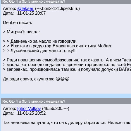
Re: GL- 4 и GL- 5 можно смешивать?
Автор:
@leksei
(---.bbn2-121.lipetsk.ru)
Дата: 11-01-25 20:07
DenLen писал:
> МитричЪ писал:
> > Давненько за масло не говорили.
> > Я кстати в редуктор Ямахи лью синтетику Мобил.
> > Лукойловский дешман ф топку!!!
> Ради повышения самообразования, так сказать. А в чем "де
> масла, которое до недавнего времени торговалось по всей 
> заправках, производилась там же, и получало допуски ВАГа
Да ради срача, скучно же.😁😁😁
Re: GL- 4 и GL- 5 можно смешивать?
Автор:
Ighor Volkov
(46.56.200.---)
Дата: 11-01-25 20:52
Так человека напугали, что он к дилеру обратился. Нельзя так