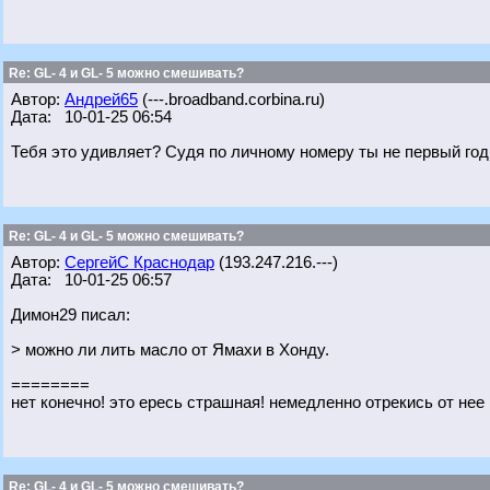
Re: GL- 4 и GL- 5 можно смешивать?
Автор:
Андрей65
(---.broadband.corbina.ru)
Дата: 10-01-25 06:54
Тебя это удивляет? Судя по личному номеру ты не первый год
Re: GL- 4 и GL- 5 можно смешивать?
Автор:
СергейС Краснодар
(193.247.216.---)
Дата: 10-01-25 06:57
Димон29 писал:
> можно ли лить масло от Ямахи в Хонду.
========
нет конечно! это ересь страшная! немедленно отрекись от нее 
Re: GL- 4 и GL- 5 можно смешивать?