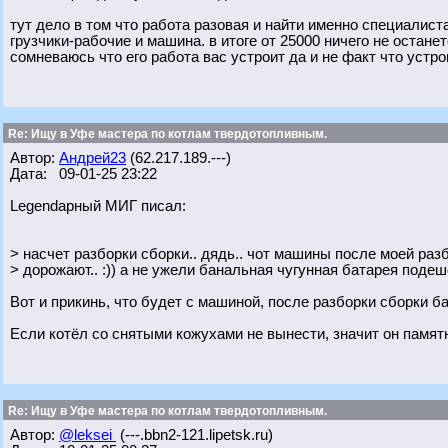
тут дело в том что работа разовая и найти именно специалист
грузчики-рабочие и машина. в итоге от 25000 ничего не останет
сомневаюсь что его работа вас устроит да и не факт что устро
Re: Ищу в Уфе мастера по котлам твердотопливным.
Автор:
Андрей23
(62.217.189.---)
Дата: 09-01-25 23:22
Legendарный МИГ писал:
> насчет разборки сборки.. дядь.. чот машины после моей раз
> дорожают.. :)) а не ужели банальная чугунная батарея поде
Вот и прикинь, что будет с машиной, после разборки сборки 
Если котёл со снятыми кожухами не вынести, значит он памятн
Re: Ищу в Уфе мастера по котлам твердотопливным.
Автор:
@leksei
(---.bbn2-121.lipetsk.ru)