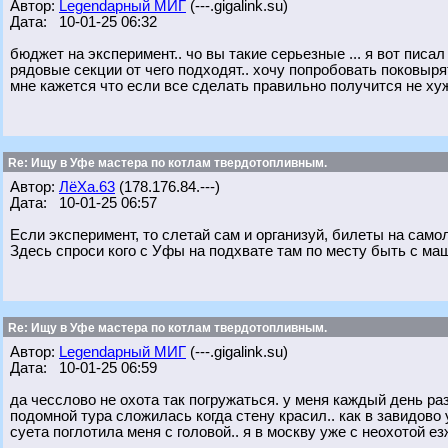
Автор:
Legendарный МИГ
(---.gigalink.su)
Дата: 10-01-25 06:32
бюджет на эксперимент.. чо вы такие серьезные ... я вот писал
рядовые секции от чего подходят.. хочу попробовать поковырят
мне кажется что если все сделать правильно получится не ху
Re: Ищу в Уфе мастера по котлам твердотопливным.
Автор:
ЛёХа.63
(178.176.84.---)
Дата: 10-01-25 06:57
Если эксперимент, то слетай сам и организуй, билеты на самол
Здесь спроси кого с Уфы на подхвате там по месту быть с ма
Re: Ищу в Уфе мастера по котлам твердотопливным.
Автор:
Legendарный МИГ
(---.gigalink.su)
Дата: 10-01-25 06:59
да чесслово не охота так погружаться. у меня каждый день р
подомной тура сложилась когда стену красил.. как в завидово 
суета поглотила меня с головой.. я в москву уже с неохотой ез