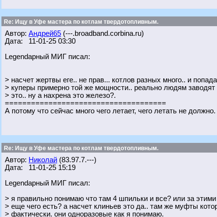
Re: Ищу в Уфе мастера по котлам твердотопливным.
Автор:
Андрей65
(---.broadband.corbina.ru)
Дата: 11-01-25 03:30
Legendарный МИГ писал:
> насчет жертвы еге.. не прав... котлов разных много.. и попад
> куперы примерно той же мощности.. реально людям заводят 
> это.. ну а нахрена это железо?.
=====================================
А потому что сейчас много чего летает, чего летать не должно
Re: Ищу в Уфе мастера по котлам твердотопливным.
Автор:
Николай
(83.97.7.---)
Дата: 11-01-25 15:19
Legendарный МИГ писал:
> я правильно понимаю что там 4 шпильки и все? или за этим
> еще чего есть? а насчет клиньев это да.. там же муфты кото
> фактически. они одноразовые как я понимаю.