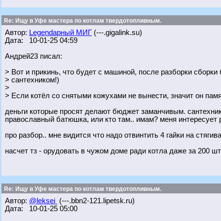
Re: Ищу в Уфе мастера по котлам твердотопливным.
Автор:
Legendарный МИГ
(---.gigalink.su)
Дата: 10-01-25 04:59
Андрей23 писал:
> Вот и прикинь, что будет с машиной, после разборки сборк
> сантехником!)
>
> Если котёл со снятыми кожухами не вынести, значит он памя
деньги которые просят делают бюджет заманчивым. сантехник -
православный батюшка, или кто там.. имам? меня интересует 
про разбор.. мне видится что надо отвинтить 4 гайки на стяг
насчет тз - орудовать в чужом доме ради котла даже за 200 ш
Re: Ищу в Уфе мастера по котлам твердотопливным.
Автор:
@leksei
(---.bbn2-121.lipetsk.ru)
Дата: 10-01-25 05:00