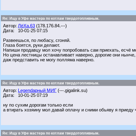
Re: Ищу в Уфе мастера по котлам твердотопливным.
Автор:
ЛёХа.63
(178.176.84.---)
Дата: 10-01-25 07:15
Развеешься, по любасу, сгоняй.
Глаза боятся, руки делают.
Напиши продавцу мол хочу попробовать сам приехать, есчё мо
Но цена лестницы останавливает наверно, дорогие они нынче,
даж представить не могу полляма наверно.
Re: Ищу в Уфе мастера по котлам твердотопливным.
Автор:
Legendарный МИГ
(---.gigalink.su)
Дата: 10-01-25 07:19
ну по сухим дорогам только если
а втирать хозяину мол давай оплачу и сними обьяву я приеду ч
Re: Ищу в Уфе мастера по котлам твердотопливным.