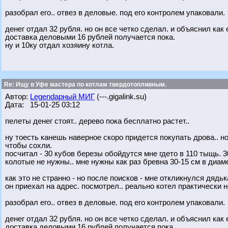
разобрал его.. отвез в деловые. под его контролем упаковали.
денег отдал 32 рубля. но он все четко сделал. и объяснил как 
доставка деловыми 16 рублей получается пока.
ну и 10ку отдал хозяину котла.
Re: Ищу в Уфе мастера по котлам твердотопливным.
Автор:
Legendарный МИГ
(---.gigalink.su)
Дата: 15-01-25 03:12
пелеты денег стоят.. дерево пока бесплатно растет..
ну тоесть канешь наверное скоро придется покупать дрова.. н
чтобы сохли.
посчитал - 30 кубов березы обойдутся мне гдето в 110 тыщь. 3
колотые не нужны.. мне нужны как раз бревна 30-15 см в диам
как это не странно - но после поисков - мне откликнулся дядьк
он приехал на адрес. посмотрел.. реально котел практически но
разобрал его.. отвез в деловые. под его контролем упаковали.
денег отдал 32 рубля. но он все четко сделал. и объяснил как 
доставка деловыми 16 рублей получается пока.