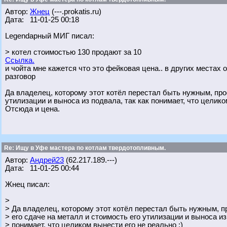
Автор:
Жнец
(---.prokatis.ru)
Дата: 11-01-25 00:18
Legendарный МИГ писал:
> котел стоимостью 130 продают за 10
Ссылка.
и чойта мне кажется что это фейковая цена.. в других местах 
разговор
Да владелец, которому этот котёл перестал быть нужным, прос
утилизации и выноса из подвала, так как понимает, что целико
Отсюда и цена.
Re: Ищу в Уфе мастера по котлам твердотопливным.
Автор:
Андрей23
(62.217.189.---)
Дата: 11-01-25 00:44
Жнец писал:
>
> Да владелец, которому этот котёл перестал быть нужным, п
> его сдаче на металл и стоимость его утилизации и выноса из
> понимает, что целиком вынести его не реально :)