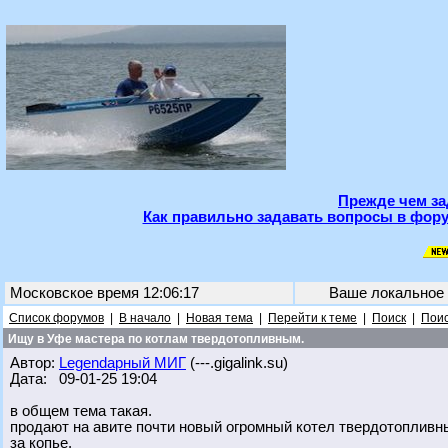
Прежде чем за
Как правильно задавать вопросы в фору
Московское время 12:06:17
Ваше локальное
Список форумов
|
В начало
|
Новая тема
|
Перейти к теме
|
Поиск
|
Поис
Ищу в Уфе мастера по котлам твердотопливным.
Автор:
Legendарный МИГ
(---.gigalink.su)
Дата: 09-01-25 19:04
в общем тема такая.
продают на авите почти новый огромный котел твердотопливны
за копье.