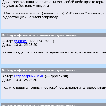
Да и просто секции загермечены меж собой либо просто герме
случае асбестовым шнуром.
Я бы поискал комплект ( лучше пару) МЧСовских " клещей", к
гидростанцией на электроприводе.
Re: Ищу в Уфе мастера по котлам твердотопливным.
Автор:
@leksei
(188.170.192.---)
Дата: 10-01-25 23:20
Какие я видел то с каким то герметиком были, и серый и кори
Re: Ищу в Уфе мастера по котлам твердотопливным.
Автор:
Legendарный МИГ
(---.gigalink.su)
Дата: 10-01-25 23:50
не,, мне видится клинья поспокойнее. даванет эта гидростанция
Re: Ищу в Уфе мастера по котлам твердотопливным.