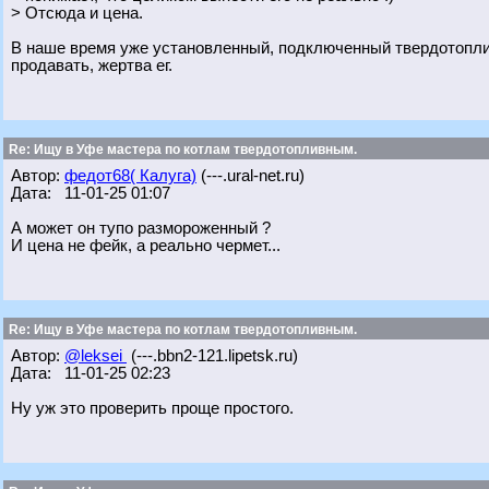
> Отсюда и цена.
В наше время уже установленный, подключенный твердотоплив
продавать, жертва ег.
Re: Ищу в Уфе мастера по котлам твердотопливным.
Автор:
федот68( Калуга)
(---.ural-net.ru)
Дата: 11-01-25 01:07
А может он тупо размороженный ?
И цена не фейк, а реально чермет...
Re: Ищу в Уфе мастера по котлам твердотопливным.
Автор:
@leksei
(---.bbn2-121.lipetsk.ru)
Дата: 11-01-25 02:23
Ну уж это проверить проще простого.