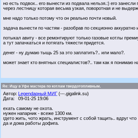
но есть подвох.. его вынести из подвала нельзя.:) его занесли
через лестницу которая весьма узкая, поворотная и не выдер
мне надо только потому что он реально почти новый.
задача вынести по частям - разобрав по секционно аккуратно 
потыкал авиту - все ремонтируют только газовые котлы преми
а тут запачкаться и потягать тяжести придется.
денег - ну думаю тыщь 25 за это заплатить?.. или мало?.
может знает кто внятных специалистов?.. там как я понимаю н
Re: Ищу в Уфе мастера по котлам твердотопливным.
Автор:
Legendарный МИГ
(---.gigalink.su)
Дата: 09-01-25 19:06
ехать самому не охота.
нужен напарник - всеже 1300 км.
гдето жить, чото жрать, инструмент с собой тащить.. вдруг что 
да и дома работы дофига.