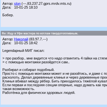
Автор:
slon
(---.83.237.27.gprs.mrdv.mts.ru)
Дата: 10-01-25 18:10
Бобер.
Re: Ищу в Уфе мастера по котлам твердотопливным.
Автор:
Николай
(83.97.7.---)
Дата: 10-01-25 18:42
Legendарный МИГ писал:
> про разбор.. мне видится что надо отвинтить 4 гайки на стя
> с помощью монтажки разойдется сам..
Разбирал и собирал подобный.
Просто с помощью монтажки может и не разойтись, и даже с по
расколоть. Делал деревянные клинья и через деревянные про
Клинья вбивал между рёбер. Бить приходилось тяжёлой кувал
Если первая и последняя секции опорные, надо думать как пр
такая возможность.
Работёнка для физически здоровых людей.