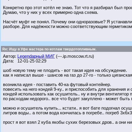
Конкретно про этот котёл не знаю. Тот что я разбирал был пр
Думаю, что у них у всех примерно одна схема.
Насчёт муфт не понял. Почему они одноразовые? Я устанавлив
разборе. Для надёжности можно соответствующим герметико
Re: Ищу в Уфе мастера по котлам твердотопливным.
Автор:
Legendарный МИГ
(---.ip.moscow.rt.ru)
Дата: 12-01-25 02:29
шоб новую тему не плодить - вот такая идея на обсуждение.
как я написал выше - шансов на газ до 27-го - только циганская
возникла идея - поставить 40-ка футовый контейнер.
повесить на него кондей 9-ку.. и приспособить для хранения и
кондей использовать как осушитель.. ну и внутри вентилятор п
по расходам недорого.. все что будет закуплено - может быть 
можно и осушитель купить... кстати.. я вот бате подогнал осу
литров воды.. а потом вода кончилась в погребе.. погреб 3х6х3
прост я вот взял 2 куба якобы сухих березовых дров.. а они ни