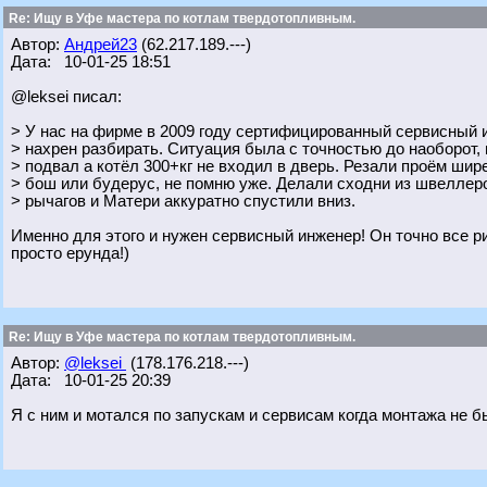
Re: Ищу в Уфе мастера по котлам твердотопливным.
Автор:
Андрей23
(62.217.189.---)
Дата: 10-01-25 18:51
@leksei писал:
> У нас на фирме в 2009 году сертифицированный сервисный и
> нахрен разбирать. Ситуация была с точностью до наоборот,
> подвал а котёл 300+кг не входил в дверь. Резали проём шире
> бош или будерус, не помню уже. Делали сходни из швеллер
> рычагов и Матери аккуратно спустили вниз.
Именно для этого и нужен сервисный инженер! Он точно все р
просто ерунда!)
Re: Ищу в Уфе мастера по котлам твердотопливным.
Автор:
@leksei
(178.176.218.---)
Дата: 10-01-25 20:39
Я с ним и мотался по запускам и сервисам когда монтажа не б