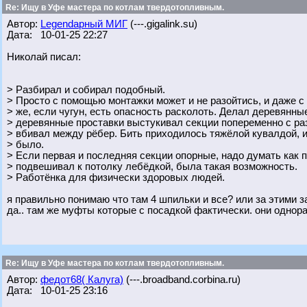
Re: Ищу в Уфе мастера по котлам твердотопливным.
Автор:
Legendарный МИГ
(---.gigalink.su)
Дата: 10-01-25 22:27
Николай писал:
> Разбирал и собирал подобный.
> Просто с помощью монтажки может и не разойтись, и даже с
> же, если чугун, есть опасность расколоть. Делал деревянны
> деревянные проставки выстукивал секции попеременно с ра
> вбивал между рёбер. Бить приходилось тяжёлой кувалдой, 
> было.
> Если первая и последняя секции опорные, надо думать как 
> подвешивал к потолку лебёдкой, была такая возможность.
> Работёнка для физически здоровых людей.
я правильно понимаю что там 4 шпильки и все? или за этими з
да.. там же муфты которые с посадкой фактически. они однор
Re: Ищу в Уфе мастера по котлам твердотопливным.
Автор:
федот68( Калуга)
(---.broadband.corbina.ru)
Дата: 10-01-25 23:16