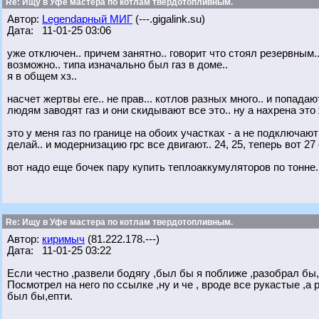
Re: Ищу в Уфе мастера по котлам твердотопливным.
Автор:
Legendарный МИГ
(---.gigalink.su)
Дата: 11-01-25 03:06
уже отключен.. причем занятно.. говорит что стоял резервным.
возможно.. типа изначально был газ в доме..
я в общем хз..
насчет жертвы еге.. не прав... котлов разных много.. и попада
людям заводят газ и они скидывают все это.. ну а нахрена это
это у меня газ по границе на обоих участках - а не подключают
делай.. и модернизацию грс все двигают.. 24, 25, теперь вот 27 
вот надо еще бочек пару купить теплоаккумуляторов по тонне.
Re: Ищу в Уфе мастера по котлам твердотопливным.
Автор:
киримыч
(81.222.178.---)
Дата: 11-01-25 03:22
Если честно ,развели бодягу ,был бы я поближе ,разобрал бы,
Посмотрел на него по ссылке ,ну и че , вроде все рукастые ,а
был бы,епти.