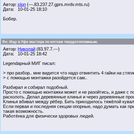
Автор:
slon
(---.83.237.27.gprs.mrdv.mts.ru)
Дата: 10-01-25 18:10
Бобер.
Re: Ищу в Уфе мастера по котлам твердотопливным.
Автор:
Николай
(83.97.7.---)
Дата: 10-01-25 18:42
Legendарный МИГ писал:
> про разбор.. мне видится что надо отвинтить 4 гайки на стя
> с помощью монтажки разойдется сам..
Разбирал и собирал подобный.
Просто с помощью монтажки может и не разойтись, и даже с по
расколоть. Делал деревянные клинья и через деревянные про
Клинья вбивал между рёбер. Бить приходилось тяжёлой кувал
Если первая и последняя секции опорные, надо думать как пр
такая возможность.
Работёнка для физически здоровых людей.