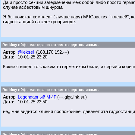
Да и просто секции загермечены меж собой либо просто герме
случае асбестовым шнуром.
Я бы поискал комплект ( лучше пару) МЧСовских " клещей", к
гидростанцией на электроприводе.
Re: Ищу в Уфе мастера по котлам твердотопливным.
Автор:
@leksei
(188.170.192.---)
Дата: 10-01-25 23:20
Какие я видел то с каким то герметиком были, и серый и кори
Re: Ищу в Уфе мастера по котлам твердотопливным.
Автор:
Legendарный МИГ
(---.gigalink.su)
Дата: 10-01-25 23:50
не,, мне видится клинья поспокойнее. даванет эта гидростанция
Re: Ищу в Уфе мастера по котлам твердотопливным.