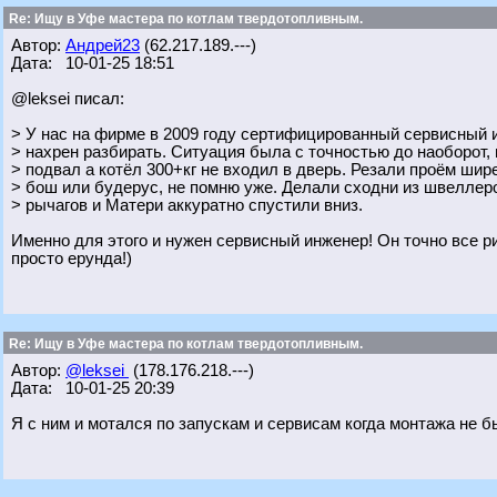
Re: Ищу в Уфе мастера по котлам твердотопливным.
Автор:
Андрей23
(62.217.189.---)
Дата: 10-01-25 18:51
@leksei писал:
> У нас на фирме в 2009 году сертифицированный сервисный и
> нахрен разбирать. Ситуация была с точностью до наоборот,
> подвал а котёл 300+кг не входил в дверь. Резали проём шире
> бош или будерус, не помню уже. Делали сходни из швеллер
> рычагов и Матери аккуратно спустили вниз.
Именно для этого и нужен сервисный инженер! Он точно все р
просто ерунда!)
Re: Ищу в Уфе мастера по котлам твердотопливным.
Автор:
@leksei
(178.176.218.---)
Дата: 10-01-25 20:39
Я с ним и мотался по запускам и сервисам когда монтажа не б