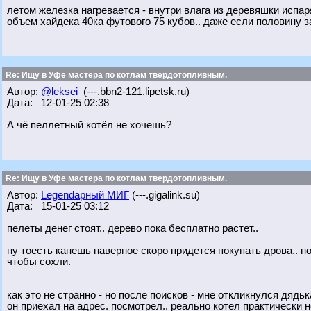
летом железка нагревается - внутри влага из деревяшки испаря
объем хайдека 40ка футового 75 кубов.. даже если половину за
Re: Ищу в Уфе мастера по котлам твердотопливным.
Автор:
@leksei
(---.bbn2-121.lipetsk.ru)
Дата: 12-01-25 02:38
А чё пеллетный котёл не хочешь?
Re: Ищу в Уфе мастера по котлам твердотопливным.
Автор:
Legendарный МИГ
(---.gigalink.su)
Дата: 15-01-25 03:12
пелеты денег стоят.. дерево пока бесплатно растет..
ну тоесть канешь наверное скоро придется покупать дрова.. н
чтобы сохли.
как это не странно - но после поисков - мне откликнулся дядьк
он приехал на адрес. посмотрел.. реально котел практически но