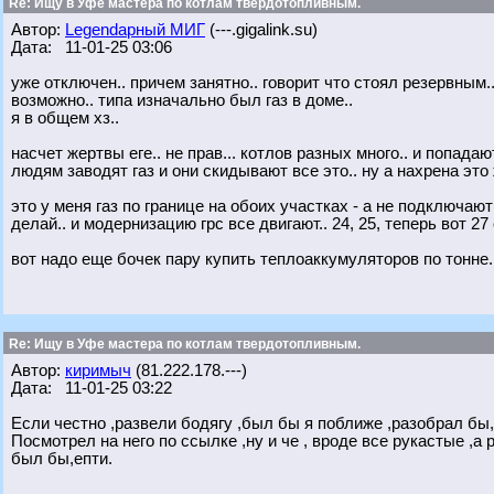
Re: Ищу в Уфе мастера по котлам твердотопливным.
Автор:
Legendарный МИГ
(---.gigalink.su)
Дата: 11-01-25 03:06
уже отключен.. причем занятно.. говорит что стоял резервным.
возможно.. типа изначально был газ в доме..
я в общем хз..
насчет жертвы еге.. не прав... котлов разных много.. и попада
людям заводят газ и они скидывают все это.. ну а нахрена это
это у меня газ по границе на обоих участках - а не подключают
делай.. и модернизацию грс все двигают.. 24, 25, теперь вот 27 
вот надо еще бочек пару купить теплоаккумуляторов по тонне.
Re: Ищу в Уфе мастера по котлам твердотопливным.
Автор:
киримыч
(81.222.178.---)
Дата: 11-01-25 03:22
Если честно ,развели бодягу ,был бы я поближе ,разобрал бы,
Посмотрел на него по ссылке ,ну и че , вроде все рукастые ,а
был бы,епти.