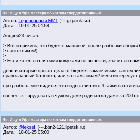
Re: Ищу в Уфе мастера по котлам твердотопливным.
Автор:
Legendарный МИГ
(---.gigalink.su)
Дата: 10-01-25 04:59
Андрей23 писал:
> Вот и прикинь, что будет с машиной, после разборки сборк
> сантехником!)
>
> Если котёл со снятыми кожухами не вынести, значит он памя
деньги которые просят делают бюджет заманчивым. сантехник -
православный батюшка, или кто там.. имам? меня интересует 
про разбор.. мне видится что надо отвинтить 4 гайки на стяг
насчет тз - орудовать в чужом доме ради котла даже за 200 ш
Re: Ищу в Уфе мастера по котлам твердотопливным.
Автор:
@leksei
(---.bbn2-121.lipetsk.ru)
Дата: 10-01-25 05:00