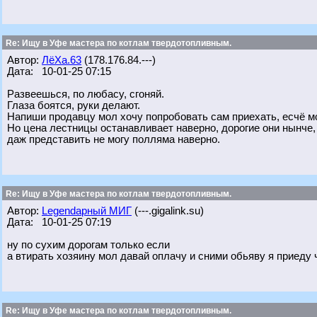
Re: Ищу в Уфе мастера по котлам твердотопливным.
Автор:
ЛёХа.63
(178.176.84.---)
Дата: 10-01-25 07:15
Развеешься, по любасу, сгоняй.
Глаза боятся, руки делают.
Напиши продавцу мол хочу попробовать сам приехать, есчё мо
Но цена лестницы останавливает наверно, дорогие они нынче,
даж представить не могу полляма наверно.
Re: Ищу в Уфе мастера по котлам твердотопливным.
Автор:
Legendарный МИГ
(---.gigalink.su)
Дата: 10-01-25 07:19
ну по сухим дорогам только если
а втирать хозяину мол давай оплачу и сними обьяву я приеду ч
Re: Ищу в Уфе мастера по котлам твердотопливным.