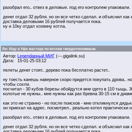
разобрал его.. отвез в деловые. под его контролем упаковали.
денег отдал 32 рубля. но он все четко сделал. и объяснил как 
доставка деловыми 16 рублей получается пока.
ну и 10ку отдал хозяину котла.
Re: Ищу в Уфе мастера по котлам твердотопливным.
Автор:
Legendарный МИГ
(---.gigalink.su)
Дата: 15-01-25 03:12
пелеты денег стоят.. дерево пока бесплатно растет..
ну тоесть канешь наверное скоро придется покупать дрова.. н
чтобы сохли.
посчитал - 30 кубов березы обойдутся мне гдето в 110 тыщь. 3
колотые не нужны.. мне нужны как раз бревна 30-15 см в диам
как это не странно - но после поисков - мне откликнулся дядьк
он приехал на адрес. посмотрел.. реально котел практически но
разобрал его.. отвез в деловые. под его контролем упаковали.
денег отдал 32 рубля. но он все четко сделал. и объяснил как 
доставка деловыми 16 рублей получается пока.