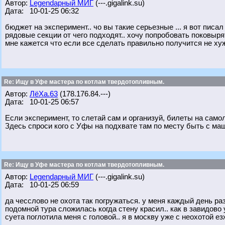
Автор:
Legendарный МИГ
(---.gigalink.su)
Дата: 10-01-25 06:32
бюджет на эксперимент.. чо вы такие серьезные ... я вот писал
рядовые секции от чего подходят.. хочу попробовать поковырят
мне кажется что если все сделать правильно получится не ху
Re: Ищу в Уфе мастера по котлам твердотопливным.
Автор:
ЛёХа.63
(178.176.84.---)
Дата: 10-01-25 06:57
Если эксперимент, то слетай сам и организуй, билеты на самол
Здесь спроси кого с Уфы на подхвате там по месту быть с ма
Re: Ищу в Уфе мастера по котлам твердотопливным.
Автор:
Legendарный МИГ
(---.gigalink.su)
Дата: 10-01-25 06:59
да чесслово не охота так погружаться. у меня каждый день р
подомной тура сложилась когда стену красил.. как в завидово 
суета поглотила меня с головой.. я в москву уже с неохотой ез