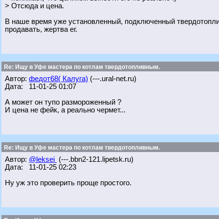
> Отсюда и цена.
В наше время уже установленный, подключенный твердотоплив
продавать, жертва ег.
Re: Ищу в Уфе мастера по котлам твердотопливным.
Автор:
федот68( Калуга)
(---.ural-net.ru)
Дата: 11-01-25 01:07
А может он тупо размороженный ?
И цена не фейк, а реально чермет...
Re: Ищу в Уфе мастера по котлам твердотопливным.
Автор:
@leksei
(---.bbn2-121.lipetsk.ru)
Дата: 11-01-25 02:23
Ну уж это проверить проще простого.