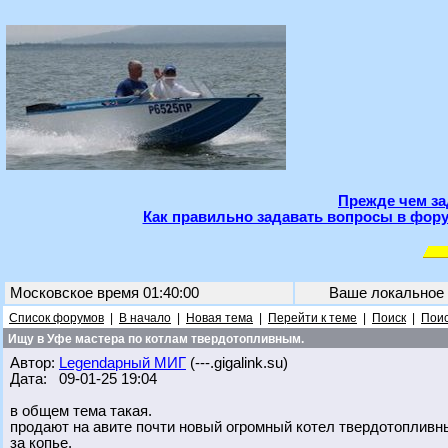
Прежде чем за
Как правильно задавать вопросы в фору
Московское время 01:40:00
Ваше локальное
Список форумов
|
В начало
|
Новая тема
|
Перейти к теме
|
Поиск
|
Поис
Ищу в Уфе мастера по котлам твердотопливным.
Автор:
Legendарный МИГ
(---.gigalink.su)
Дата: 09-01-25 19:04
в общем тема такая.
продают на авите почти новый огромный котел твердотопливны
за копье.