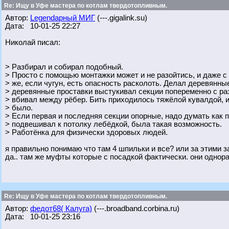
Re: Ищу в Уфе мастера по котлам твердотопливным.
Автор:
Legendарный МИГ
(---.gigalink.su)
Дата: 10-01-25 22:27
Николай писал:
> Разбирал и собирал подобный.
> Просто с помощью монтажки может и не разойтись, и даже с
> же, если чугун, есть опасность расколоть. Делал деревянны
> деревянные проставки выстукивал секции попеременно с ра
> вбивал между рёбер. Бить приходилось тяжёлой кувалдой, 
> было.
> Если первая и последняя секции опорные, надо думать как 
> подвешивал к потолку лебёдкой, была такая возможность.
> Работёнка для физически здоровых людей.
я правильно понимаю что там 4 шпильки и все? или за этими з
да.. там же муфты которые с посадкой фактически. они однор
Re: Ищу в Уфе мастера по котлам твердотопливным.
Автор:
федот68( Калуга)
(---.broadband.corbina.ru)
Дата: 10-01-25 23:16