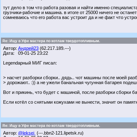
тут дело в том что работа разовая и найти именно специалист
грузчики-рабочие и машина. в итоге от 25000 ничего не останет
сомневаюсь что его работа вас устроит да и не факт что устро
Re: Ищу в Уфе мастера по котлам твердотопливным.
Автор:
Андрей23
(62.217.189.---)
Дата: 09-01-25 23:22
Legendарный МИГ писал:
> насчет разборки сборки.. дядь.. чот машины после моей раз
> дорожают.. :)) а не ужели банальная чугунная батарея поде
Вот и прикинь, что будет с машиной, после разборки сборки 
Если котёл со снятыми кожухами не вынести, значит он памятн
Re: Ищу в Уфе мастера по котлам твердотопливным.
Автор:
@leksei
(---.bbn2-121.lipetsk.ru)