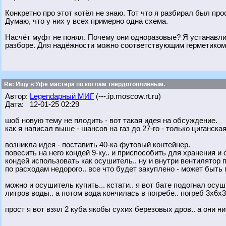
Конкретно про этот котёл не знаю. Тот что я разбирал был пр
Думаю, что у них у всех примерно одна схема.
Насчёт муфт не понял. Почему они одноразовые? Я устанавлив
разборе. Для надёжности можно соответствующим герметико
Re: Ищу в Уфе мастера по котлам твердотопливным.
Автор:
Legendарный МИГ
(---.ip.moscow.rt.ru)
Дата: 12-01-25 02:29
шоб новую тему не плодить - вот такая идея на обсуждение.
как я написал выше - шансов на газ до 27-го - только циганская
возникла идея - поставить 40-ка футовый контейнер.
повесить на него кондей 9-ку.. и приспособить для хранения и
кондей использовать как осушитель.. ну и внутри вентилятор п
по расходам недорого.. все что будет закуплено - может быть 
можно и осушитель купить... кстати.. я вот бате подогнал осу
литров воды.. а потом вода кончилась в погребе.. погреб 3х6х3
прост я вот взял 2 куба якобы сухих березовых дров.. а они ни