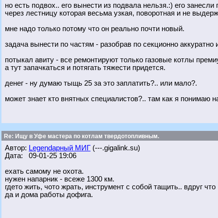
но есть подвох.. его вынести из подвала нельзя.:) его занесли
через лестницу которая весьма узкая, поворотная и не выдер
мне надо только потому что он реально почти новый.
задача вынести по частям - разобрав по секционно аккуратно 
потыкал авиту - все ремонтируют только газовые котлы преми
а тут запачкаться и потягать тяжести придется.
денег - ну думаю тыщь 25 за это заплатить?.. или мало?.
может знает кто внятных специалистов?.. там как я понимаю н
Re: Ищу в Уфе мастера по котлам твердотопливным.
Автор:
Legendарный МИГ
(---.gigalink.su)
Дата: 09-01-25 19:06
ехать самому не охота.
нужен напарник - всеже 1300 км.
гдето жить, чото жрать, инструмент с собой тащить.. вдруг что 
да и дома работы дофига.