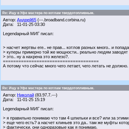
Re: Ищу в Уфе мастера по котлам твердотопливным.
Автор:
Андрей65
(---.broadband.corbina.ru)
Дата: 11-01-25 03:30
Legendарный МИГ писал:
> насчет жертвы еге.. не прав... котлов разных много.. и попад
> куперы примерно той же мощности.. реально людям заводят 
> это.. ну а нахрена это железо?.
=====================================
А потому что сейчас много чего летает, чего летать не должно
Re: Ищу в Уфе мастера по котлам твердотопливным.
Автор:
Николай
(83.97.7.---)
Дата: 11-01-25 15:19
Legendарный МИГ писал:
> я правильно понимаю что там 4 шпильки и все? или за этим
> еще чего есть? а насчет клиньев это да.. там же муфты кото
> фактически. они одноразовые как я понимаю.