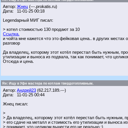
Автор:
Жнец
(---.prokatis.ru)
Дата: 11-01-25 00:18
Legendарный МИГ писал:
> котел стоимостью 130 продают за 10
Ссылка.
и чойта мне кажется что это фейковая цена.. в других местах 
разговор
Да владелец, которому этот котёл перестал быть нужным, прос
утилизации и выноса из подвала, так как понимает, что целико
Отсюда и цена.
Re: Ищу в Уфе мастера по котлам твердотопливным.
Автор:
Андрей23
(62.217.189.---)
Дата: 11-01-25 00:44
Жнец писал:
>
> Да владелец, которому этот котёл перестал быть нужным, п
> его сдаче на металл и стоимость его утилизации и выноса из
> понимает, что целиком вынести его не реально :)