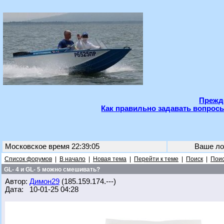
Прежде
Как правильно задавать вопросы
Московское время 22:39:05
Ваше ло
Список форумов
|
В начало
|
Новая тема
|
Перейти к теме
|
Поиск
|
Поис
GL- 4 и GL- 5 можно смешивать?
Автор:
Димон29
(185.159.174.---)
Дата: 10-01-25 04:28