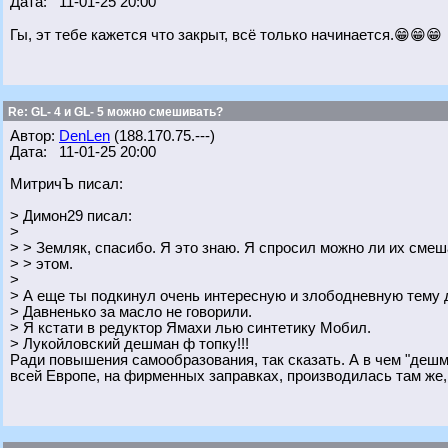
Дата: 11-01-25 20:00
Гы, эт тебе кажется что закрыт, всё только начинается.😁😁😁
Re: GL- 4 и GL- 5 можно смешивать?
Автор:
DenLen
(188.170.75.---)
Дата: 11-01-25 20:00
МитричЪ писал:
> Димон29 писал:
>
> > Земляк, спасибо. Я это знаю. Я спросил можно ли их см
> > этом.
>
> А еще ты подкинул очень интересную и злободневную тему д
> Давненько за масло не говорили.
> Я кстати в редуктор Ямахи лью синтетику Мобил.
> Лукойловский дешман ф топку!!!
Ради повышения самообразования, так сказать. А в чем "дешм
всей Европе, на фирменных заправках, производилась там же,