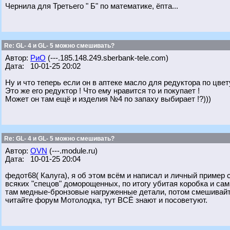
Чернила для Третьего " Б" по математике, ёпта...
Re: GL- 4 и GL- 5 можно смешивать?
Автор:
РиО
(---.185.148.249.sberbank-tele.com)
Дата: 10-01-25 20:02
Ну и что теперь если он в аптеке масло для редуктора по цвету
Это же его редуктор ! Что ему нравится то и покупает !
Может он там ещё и изделия №4 по запаху выбирает !?)))
Re: GL- 4 и GL- 5 можно смешивать?
Автор:
OVN
(---.module.ru)
Дата: 10-01-25 20:04
федот68( Калуга), я об этом всём и написал и личный пример 
всяких "спецов" доморощенных, по итогу убитая коробка и сам
там медные-бронзовые нагруженные детали, потом смешивайте 
читайте форум Мотолодка, тут ВСЁ знают и посоветуют.