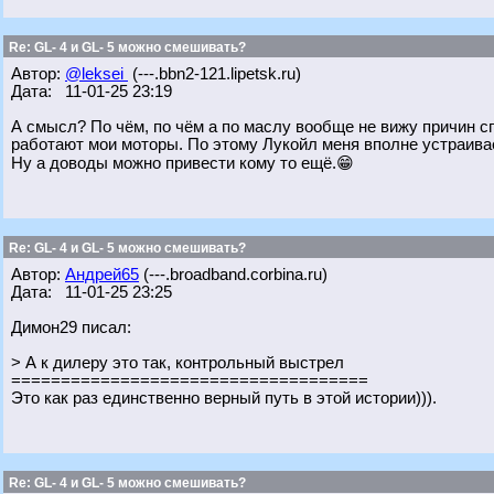
Re: GL- 4 и GL- 5 можно смешивать?
Автор:
@leksei
(---.bbn2-121.lipetsk.ru)
Дата: 11-01-25 23:19
А смысл? По чём, по чём а по маслу вообще не вижу причин сп
работают мои моторы. По этому Лукойл меня вполне устраивае
Ну а доводы можно привести кому то ещё.😁
Re: GL- 4 и GL- 5 можно смешивать?
Автор:
Андрей65
(---.broadband.corbina.ru)
Дата: 11-01-25 23:25
Димон29 писал:
> А к дилеру это так, контрольный выстрел
====================================
Это как раз единственно верный путь в этой истории))).
Re: GL- 4 и GL- 5 можно смешивать?