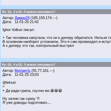
Re: GL- 4 и GL- 5 можно смешивать?
Автор:
Димон29
(185.159.174.---)
Дата: 11-01-25 21:42
Ighor Volkov писал:
> Так человека напугали, что он к дилеру обратился. Нельзя т
В основном наоборот успокоили. Это я сам прозвиздел и испуг
А к дилеру это так, контрольный выстрел
Re: GL- 4 и GL- 5 можно смешивать?
Автор:
МитричЪ
(91.77.161.---)
Дата: 11-01-25 23:03
@leksei
>
> Да ради срача, скучно же.😁😁😁
Ну зачем так сразу ?!
Я уже доводы подготовил....