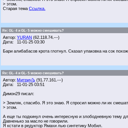
> этом.
Старая тема
Ссылка.
Re: GL- 4 и GL- 5 можно смешивать?
Автор:
YURAN
(62.118.74.---)
Дата: 11-01-25 03:30
Бари алибабасов крота глотнул. Сказал упаковка на сок похожа
Re: GL- 4 и GL- 5 можно смешивать?
Автор:
МитричЪ
(91.77.161.---)
Дата: 11-01-25 03:51
Димон29 писал:
> Земляк, спасибо. Я это знаю. Я спросил можно ли их смеш
> этом.
А еще ты подкинул очень интересную и злободневную тему для
Давненько за масло не говорили.
Я кстати в редуктор Ямахи лью синтетику Мобил.