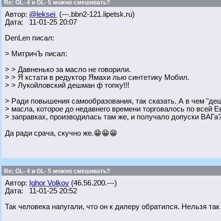
Re: GL- 4 и GL- 5 можно смешивать?
Автор:
@leksei
(---.bbn2-121.lipetsk.ru)
Дата: 11-01-25 20:07
DenLen писал:
> МитричЪ писал:
> > Давненько за масло не говорили.
> > Я кстати в редуктор Ямахи лью синтетику Мобил.
> > Лукойловский дешман ф топку!!!
> Ради повышения самообразования, так сказать. А в чем "де
> масла, которое до недавнего времени торговалось по всей 
> заправках, производилась там же, и получало допуски ВАГа
Да ради срача, скучно же.😁😁😁
Re: GL- 4 и GL- 5 можно смешивать?
Автор:
Ighor Volkov
(46.56.200.---)
Дата: 11-01-25 20:52
Так человека напугали, что он к дилеру обратился. Нельзя так