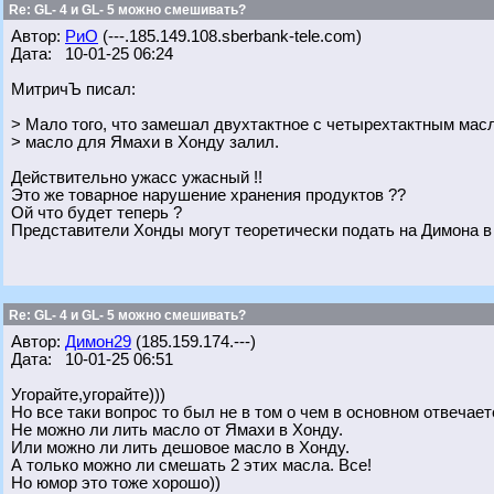
Re: GL- 4 и GL- 5 можно смешивать?
Автор:
РиО
(---.185.149.108.sberbank-tele.com)
Дата: 10-01-25 06:24
МитричЪ писал:
> Мало того, что замешал двухтактное с четырехтактным масл
> масло для Ямахи в Хонду залил.
Действительно ужасс ужасный !!
Это же товарное нарушение хранения продуктов ??
Ой что будет теперь ?
Представители Хонды могут теоретически подать на Димона в
Re: GL- 4 и GL- 5 можно смешивать?
Автор:
Димон29
(185.159.174.---)
Дата: 10-01-25 06:51
Угорайте,угорайте)))
Но все таки вопрос то был не в том о чем в основном отвечает
Не можно ли лить масло от Ямахи в Хонду.
Или можно ли лить дешовое масло в Хонду.
А только можно ли смешать 2 этих масла. Все!
Но юмор это тоже хорошо))