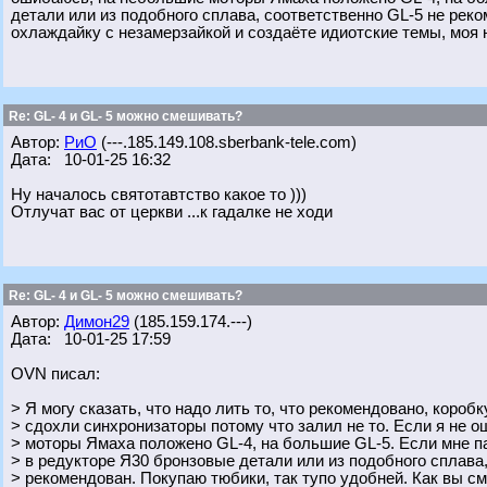
детали или из подобного сплава, соответственно GL-5 не рек
охлаждайку с незамерзайкой и создаёте идиотские темы, моя 
Re: GL- 4 и GL- 5 можно смешивать?
Автор:
РиО
(---.185.149.108.sberbank-tele.com)
Дата: 10-01-25 16:32
Ну началось святотавтство какое то )))
Отлучат вас от церкви ...к гадалке не ходи
Re: GL- 4 и GL- 5 можно смешивать?
Автор:
Димон29
(185.159.174.---)
Дата: 10-01-25 17:59
OVN писал:
> Я могу сказать, что надо лить то, что рекомендовано, коробк
> сдохли синхронизаторы потому что залил не то. Если я не 
> моторы Ямаха положено GL-4, на большие GL-5. Если мне па
> в редукторе Я30 бронзовые детали или из подобного сплава
> рекомендован. Покупаю тюбики, так тупо удобней. Как вы с