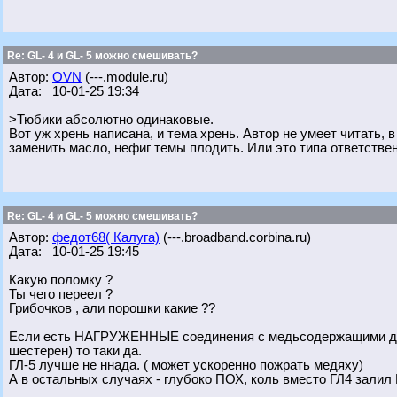
Re: GL- 4 и GL- 5 можно смешивать?
Автор:
OVN
(---.module.ru)
Дата: 10-01-25 19:34
>Тюбики абсолютно одинаковые.
Вот уж хрень написана, и тема хрень. Автор не умеет читать, 
заменить масло, нефиг темы плодить. Или это типа ответствен
Re: GL- 4 и GL- 5 можно смешивать?
Автор:
федот68( Калуга)
(---.broadband.corbina.ru)
Дата: 10-01-25 19:45
Какую поломку ?
Ты чего переел ?
Грибочков , али порошки какие ??
Если есть НАГРУЖЕННЫЕ соединения с медьсодержащими дета
шестерен) то таки да.
ГЛ-5 лучше не ннада. ( может ускоренно пожрать медяху)
А в остальных случаях - глубоко ПОХ, коль вместо ГЛ4 залил Г