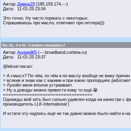
Автор:
Димон29
(185.159.174.---)
Дата: 11-01-25 23:34
Это точно. Ну чисто поржать с некоторых.
Спрашиваешь про масло, отвечают про гитлера)))
Re: GL- 4 и GL- 5 можно смешивать?
Автор:
Андрей65
(---.broadband.corbina.ru)
Дата: 11-01-25 23:37
@leksei писал:
> А смысл? По чём, по чём а по маслу вообще не вижу причин
> всякие и знаю как с какими и при каких пропорциях работаю
> Лукойл меня вполне устраивает.
> Ну а доводы можно привести кому то ещё.😁
==================================
Однажды мой зять был сильно удивлен когда на канистре с 
производитель LLK-International )
И кстати эту надпись ещё не так давно можно было найти и на