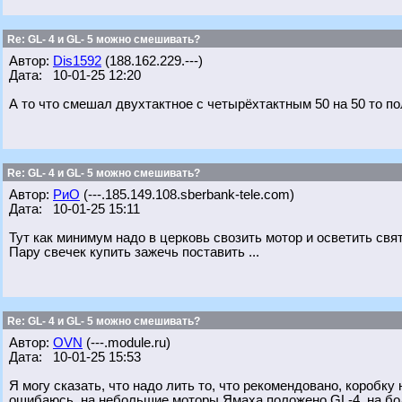
Re: GL- 4 и GL- 5 можно смешивать?
Автор:
Dis1592
(188.162.229.---)
Дата: 10-01-25 12:20
А то что смешал двухтактное с четырёхтактным 50 на 50 то п
Re: GL- 4 и GL- 5 можно смешивать?
Автор:
РиО
(---.185.149.108.sberbank-tele.com)
Дата: 10-01-25 15:11
Тут как минимум надо в церковь свозить мотор и осветить свя
Пару свечек купить зажечь поставить ...
Re: GL- 4 и GL- 5 можно смешивать?
Автор:
OVN
(---.module.ru)
Дата: 10-01-25 15:53
Я могу сказать, что надо лить то, что рекомендовано, коробку
ошибаюсь, на небольшие моторы Ямаха положено GL-4, на бол