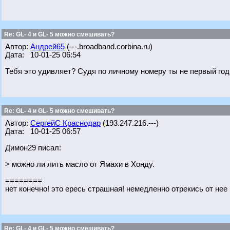
Re: GL- 4 и GL- 5 можно смешивать?
Автор:
Андрей65
(---.broadband.corbina.ru)
Дата: 10-01-25 06:54
Тебя это удивляет? Судя по личному номеру ты не первый год
Re: GL- 4 и GL- 5 можно смешивать?
Автор:
СергейС Краснодар
(193.247.216.---)
Дата: 10-01-25 06:57
Димон29 писал:
> можно ли лить масло от Ямахи в Хонду.
========
нет конечно! это ересь страшная! немедленно отрекись от нее 
Re: GL- 4 и GL- 5 можно смешивать?