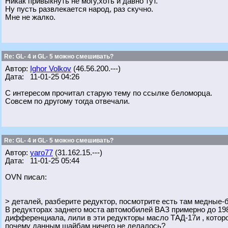
Никак привыкнуть не могу,хоть и давно тут.
Ну пусть развлекается народ, раз скучно.
Мне не жалко.
Re: GL- 4 и GL- 5 можно смешивать?
Автор:
Ighor Volkov
(46.56.200.---)
Дата: 11-01-25 04:26
С интересом прочитал старую тему по ссылке беломорца.
Совсем по другому тогда отвечали.
Re: GL- 4 и GL- 5 можно смешивать?
Автор:
yaro77
(31.162.15.---)
Дата: 11-01-25 05:44
OVN писал:
> деталей, разберите редуктор, посмотрите есть там медные
В редукторах заднего моста автомобилей ВАЗ примерно до 1
дифференциала, лили в эти редукторы масло ТАД-17и , которо
почему данным шайбам ничего не делалось?