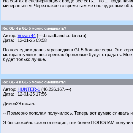
На сайтах в спецификациях вроде всё есть.... но .... когда н
минеральным. Через какое то время там же оно чудесным обра
Re: GL- 4 и GL- 5 можно смешивать?
Автор:
Vovan 44
(---.broadband.corbina.ru)
Дата: 12-01-25 09:58
По последним данным разведки в GL 5 больше серы. Это хоро
мотора втулки в шестеренках бронзовые будут страдать. Мое
будет только лучше.
Re: GL- 4 и GL- 5 можно смешивать?
Автор:
HUNTER-1
(46.236.167.---)
Дата: 12-01-25 17:56
Димон29 писал:
-- Примерно пополам получилось. Теперь вот думаю сливать и
Я бы спокойно сезон отъездил, тем более ПОПОЛАМ получилось