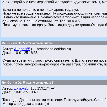
> охлаждайку с незамерзайкой и создаёте идиотские темы, мо
Если ты не понял,то и не пиши хрень тогда уж.
Ясно же все вроде написано. Ну ладно,разжую для непонятли
Я лью,что положено. Покупаю тоже в тюбиках. Один наполовин
одинаковые. Больше отличий нет. Только 4 и 5.
Поэтому не заметил сразу. Заметил,когда уже долил.Отсюда б
Re: GL- 4 и GL- 5 можно смешивать?
Автор:
Андрей65
(---.broadband.corbina.ru)
Дата: 10-01-25 18:35
Судя по всему ни у кого такого опыта нет ). Для ответа на по
покое, потом заморозить/разморозить раза три, прокипятить, 
Re: GL- 4 и GL- 5 можно смешивать?
Автор:
Димон29
(185.159.174.---)
Дата: 10-01-25 18:49
Так то да. До весны время есть еще. Пожалуй займусь.Спасиб
Мотор с продажи снимаю )))