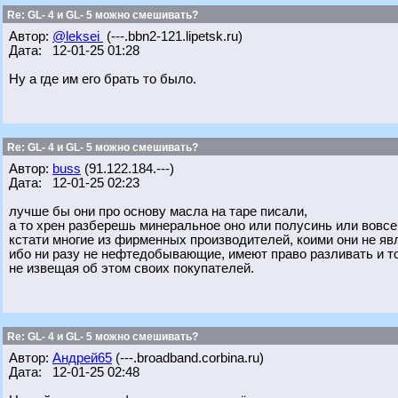
Re: GL- 4 и GL- 5 можно смешивать?
Автор:
@leksei
(---.bbn2-121.lipetsk.ru)
Дата: 12-01-25 01:28
Ну а где им его брать то было.
Re: GL- 4 и GL- 5 можно смешивать?
Автор:
buss
(91.122.184.---)
Дата: 12-01-25 02:23
лучше бы они про основу масла на таре писали,
а то хрен разберешь минеральное оно или полусинь или вовсе
кстати многие из фирменных производителей, коими они не яв
ибо ни разу не нефтедобывающие, имеют право разливать и то 
не извещая об этом своих покупателей.
Re: GL- 4 и GL- 5 можно смешивать?
Автор:
Андрей65
(---.broadband.corbina.ru)
Дата: 12-01-25 02:48