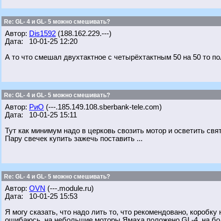
Re: GL- 4 и GL- 5 можно смешивать?
Автор:
Dis1592
(188.162.229.---)
Дата: 10-01-25 12:20
А то что смешал двухтактное с четырёхтактным 50 на 50 то п
Re: GL- 4 и GL- 5 можно смешивать?
Автор:
РиО
(---.185.149.108.sberbank-tele.com)
Дата: 10-01-25 15:11
Тут как минимум надо в церковь свозить мотор и осветить свя
Пару свечек купить зажечь поставить ...
Re: GL- 4 и GL- 5 можно смешивать?
Автор:
OVN
(---.module.ru)
Дата: 10-01-25 15:53
Я могу сказать, что надо лить то, что рекомендовано, коробку
ошибаюсь, на небольшие моторы Ямаха положено GL-4, на бол