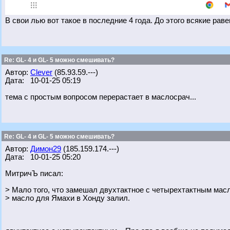
В свои лью вот такое в последние 4 года. До этого всякие рав
Re: GL- 4 и GL- 5 можно смешивать?
Автор:
Clever
(85.93.59.---)
Дата: 10-01-25 05:19
тема с простым вопросом перерастает в маслосрач...
Re: GL- 4 и GL- 5 можно смешивать?
Автор:
Димон29
(185.159.174.---)
Дата: 10-01-25 05:20
МитричЪ писал:
> Мало того, что замешал двухтактное с четырехтактным масл
> масло для Ямахи в Хонду залил.