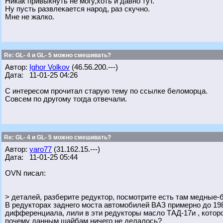
Никак привыкнуть не могу,хоть и давно тут.
Ну пусть развлекается народ, раз скучно.
Мне не жалко.
Re: GL- 4 и GL- 5 можно смешивать?
Автор:
Ighor Volkov
(46.56.200.---)
Дата: 11-01-25 04:26
С интересом прочитал старую тему по ссылке беломорца.
Совсем по другому тогда отвечали.
Re: GL- 4 и GL- 5 можно смешивать?
Автор:
yaro77
(31.162.15.---)
Дата: 11-01-25 05:44
OVN писал:
> деталей, разберите редуктор, посмотрите есть там медные
В редукторах заднего моста автомобилей ВАЗ примерно до 1
дифференциала, лили в эти редукторы масло ТАД-17и , которо
почему данным шайбам ничего не делалось?