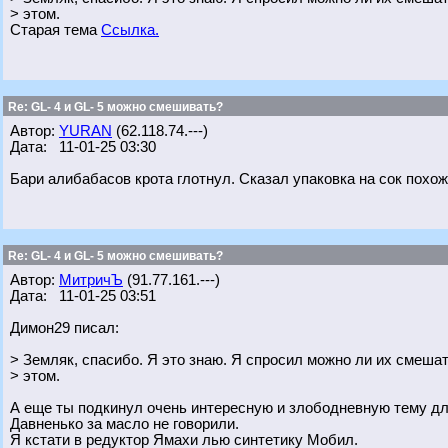
> этом.
Старая тема
Ссылка.
Re: GL- 4 и GL- 5 можно смешивать?
Автор:
YURAN
(62.118.74.---)
Дата: 11-01-25 03:30
Бари алибабасов крота глотнул. Сказал упаковка на сок похожа
Re: GL- 4 и GL- 5 можно смешивать?
Автор:
МитричЪ
(91.77.161.---)
Дата: 11-01-25 03:51
Димон29 писал:
> Земляк, спасибо. Я это знаю. Я спросил можно ли их смеш
> этом.
А еще ты подкинул очень интересную и злободневную тему для
Давненько за масло не говорили.
Я кстати в редуктор Ямахи лью синтетику Мобил.