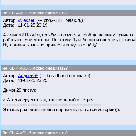
Re: GL- 4 и GL- 5 можно смешивать?
Автор:
@leksei
(---.bbn2-121.lipetsk.ru)
Дата: 11-01-25 23:19
А смысл? По чём, по чём а по маслу вообще не вижу причин сп
работают мои моторы. По этому Лукойл меня вполне устраивае
Ну а доводы можно привести кому то ещё.😁
Re: GL- 4 и GL- 5 можно смешивать?
Автор:
Андрей65
(---.broadband.corbina.ru)
Дата: 11-01-25 23:25
Димон29 писал:
> А к дилеру это так, контрольный выстрел
====================================
Это как раз единственно верный путь в этой истории))).
Re: GL- 4 и GL- 5 можно смешивать?