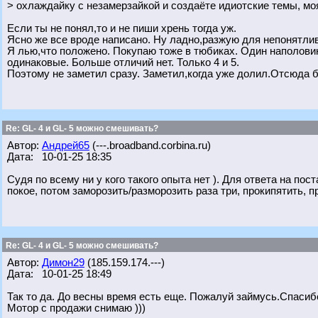
> охлаждайку с незамерзайкой и создаёте идиотские темы, мо
Если ты не понял,то и не пиши хрень тогда уж.
Ясно же все вроде написано. Ну ладно,разжую для непонятли
Я лью,что положено. Покупаю тоже в тюбиках. Один наполовин
одинаковые. Больше отличий нет. Только 4 и 5.
Поэтому не заметил сразу. Заметил,когда уже долил.Отсюда б
Re: GL- 4 и GL- 5 можно смешивать?
Автор:
Андрей65
(---.broadband.corbina.ru)
Дата: 10-01-25 18:35
Судя по всему ни у кого такого опыта нет ). Для ответа на по
покое, потом заморозить/разморозить раза три, прокипятить, 
Re: GL- 4 и GL- 5 можно смешивать?
Автор:
Димон29
(185.159.174.---)
Дата: 10-01-25 18:49
Так то да. До весны время есть еще. Пожалуй займусь.Спасиб
Мотор с продажи снимаю )))