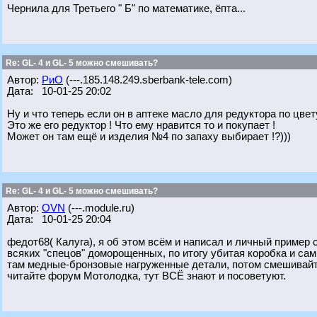
Чернила для Третьего " Б" по математике, ёпта...
Re: GL- 4 и GL- 5 можно смешивать?
Автор:
РиО
(---.185.148.249.sberbank-tele.com)
Дата: 10-01-25 20:02
Ну и что теперь если он в аптеке масло для редуктора по цвету
Это же его редуктор ! Что ему нравится то и покупает !
Может он там ещё и изделия №4 по запаху выбирает !?)))
Re: GL- 4 и GL- 5 можно смешивать?
Автор:
OVN
(---.module.ru)
Дата: 10-01-25 20:04
федот68( Калуга), я об этом всём и написал и личный пример 
всяких "спецов" доморощенных, по итогу убитая коробка и сам
там медные-бронзовые нагруженные детали, потом смешивайте 
читайте форум Мотолодка, тут ВСЁ знают и посоветуют.