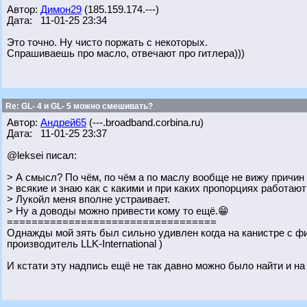
Автор:
Димон29
(185.159.174.---)
Дата: 11-01-25 23:34
Это точно. Ну чисто поржать с некоторых.
Спрашиваешь про масло, отвечают про гитлера)))
Re: GL- 4 и GL- 5 можно смешивать?
Автор:
Андрей65
(---.broadband.corbina.ru)
Дата: 11-01-25 23:37
@leksei писал:
> А смысл? По чём, по чём а по маслу вообще не вижу причин
> всякие и знаю как с какими и при каких пропорциях работаю
> Лукойл меня вполне устраивает.
> Ну а доводы можно привести кому то ещё.😁
==================================
Однажды мой зять был сильно удивлен когда на канистре с 
производитель LLK-International )
И кстати эту надпись ещё не так давно можно было найти и на