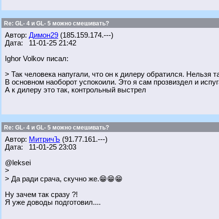
Re: GL- 4 и GL- 5 можно смешивать?
Автор:
Димон29
(185.159.174.---)
Дата: 11-01-25 21:42
Ighor Volkov писал:
> Так человека напугали, что он к дилеру обратился. Нельзя т
В основном наоборот успокоили. Это я сам прозвиздел и испуг
А к дилеру это так, контрольный выстрел
Re: GL- 4 и GL- 5 можно смешивать?
Автор:
МитричЪ
(91.77.161.---)
Дата: 11-01-25 23:03
@leksei
>
> Да ради срача, скучно же.😁😁😁
Ну зачем так сразу ?!
Я уже доводы подготовил....