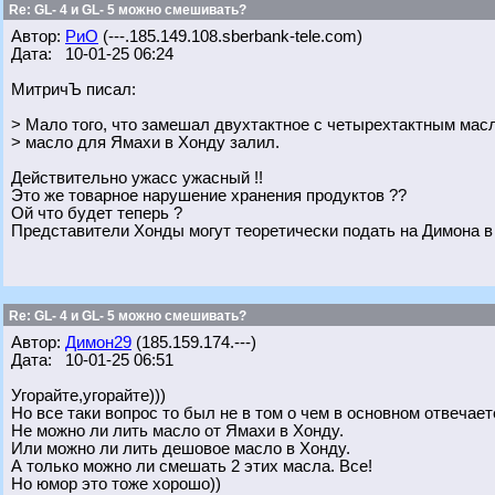
Re: GL- 4 и GL- 5 можно смешивать?
Автор:
РиО
(---.185.149.108.sberbank-tele.com)
Дата: 10-01-25 06:24
МитричЪ писал:
> Мало того, что замешал двухтактное с четырехтактным масл
> масло для Ямахи в Хонду залил.
Действительно ужасс ужасный !!
Это же товарное нарушение хранения продуктов ??
Ой что будет теперь ?
Представители Хонды могут теоретически подать на Димона в
Re: GL- 4 и GL- 5 можно смешивать?
Автор:
Димон29
(185.159.174.---)
Дата: 10-01-25 06:51
Угорайте,угорайте)))
Но все таки вопрос то был не в том о чем в основном отвечает
Не можно ли лить масло от Ямахи в Хонду.
Или можно ли лить дешовое масло в Хонду.
А только можно ли смешать 2 этих масла. Все!
Но юмор это тоже хорошо))