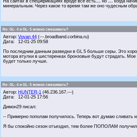
На сайтах в спецификациях вроде всё есть.... но .... когда н
минеральным. Через какое то время там же оно чудесным обра
Re: GL- 4 и GL- 5 можно смешивать?
Автор:
Vovan 44
(---.broadband.corbina.ru)
Дата: 12-01-25 09:58
По последним данным разведки в GL 5 больше серы. Это хоро
мотора втулки в шестеренках бронзовые будут страдать. Мое
будет только лучше.
Re: GL- 4 и GL- 5 можно смешивать?
Автор:
HUNTER-1
(46.236.167.---)
Дата: 12-01-25 17:56
Димон29 писал:
-- Примерно пополам получилось. Теперь вот думаю сливать и
Я бы спокойно сезон отъездил, тем более ПОПОЛАМ получилось