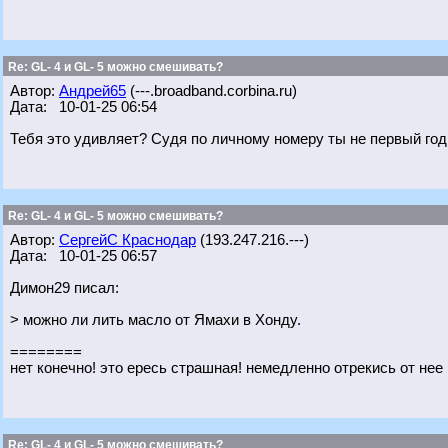
Re: GL- 4 и GL- 5 можно смешивать?
Автор:
Андрей65
(---.broadband.corbina.ru)
Дата: 10-01-25 06:54
Тебя это удивляет? Судя по личному номеру ты не первый год
Re: GL- 4 и GL- 5 можно смешивать?
Автор:
СергейС Краснодар
(193.247.216.---)
Дата: 10-01-25 06:57
Димон29 писал:
> можно ли лить масло от Ямахи в Хонду.
========
нет конечно! это ересь страшная! немедленно отрекись от нее 
Re: GL- 4 и GL- 5 можно смешивать?