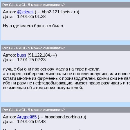
Re: GL- 4 и GL- 5 можно смешивать?
Автор:
@leksei
(---.bbn2-121.lipetsk.ru)
Дата: 12-01-25 01:28
Ну а где им его брать то было.
Re: GL- 4 и GL- 5 можно смешивать?
Автор:
buss
(91.122.184.---)
Дата: 12-01-25 02:23
лучше бы они про основу масла на таре писали,
а то хрен разберешь минеральное оно или полусинь или вовсе
кстати многие из фирменных производителей, коими они не яв
ибо ни разу не нефтедобывающие, имеют право разливать и то 
не извещая об этом своих покупателей.
Re: GL- 4 и GL- 5 можно смешивать?
Автор:
Андрей65
(---.broadband.corbina.ru)
Дата: 12-01-25 02:48