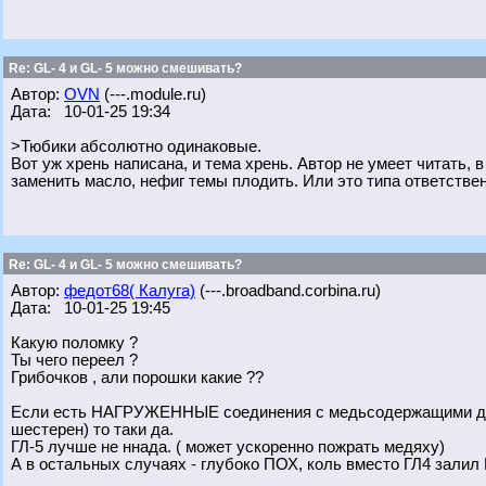
Re: GL- 4 и GL- 5 можно смешивать?
Автор:
OVN
(---.module.ru)
Дата: 10-01-25 19:34
>Тюбики абсолютно одинаковые.
Вот уж хрень написана, и тема хрень. Автор не умеет читать, 
заменить масло, нефиг темы плодить. Или это типа ответствен
Re: GL- 4 и GL- 5 можно смешивать?
Автор:
федот68( Калуга)
(---.broadband.corbina.ru)
Дата: 10-01-25 19:45
Какую поломку ?
Ты чего переел ?
Грибочков , али порошки какие ??
Если есть НАГРУЖЕННЫЕ соединения с медьсодержащими дета
шестерен) то таки да.
ГЛ-5 лучше не ннада. ( может ускоренно пожрать медяху)
А в остальных случаях - глубоко ПОХ, коль вместо ГЛ4 залил Г