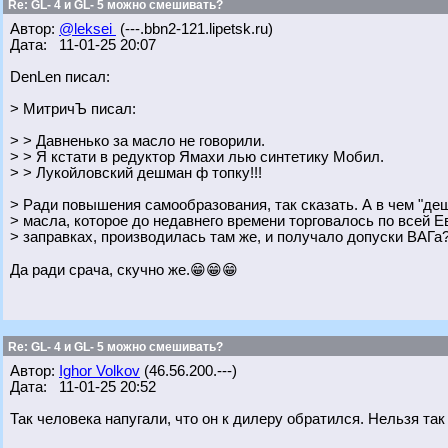
Re: GL- 4 и GL- 5 можно смешивать?
Автор:
@leksei
(---.bbn2-121.lipetsk.ru)
Дата: 11-01-25 20:07
DenLen писал:
> МитричЪ писал:
> > Давненько за масло не говорили.
> > Я кстати в редуктор Ямахи лью синтетику Мобил.
> > Лукойловский дешман ф топку!!!
> Ради повышения самообразования, так сказать. А в чем "де
> масла, которое до недавнего времени торговалось по всей 
> заправках, производилась там же, и получало допуски ВАГа
Да ради срача, скучно же.😁😁😁
Re: GL- 4 и GL- 5 можно смешивать?
Автор:
Ighor Volkov
(46.56.200.---)
Дата: 11-01-25 20:52
Так человека напугали, что он к дилеру обратился. Нельзя так