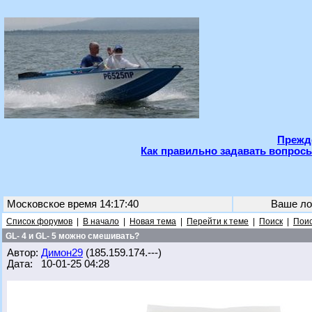
Прежде
Как правильно задавать вопросы
Московское время 14:17:40
Ваше ло
Список форумов
|
В начало
|
Новая тема
|
Перейти к теме
|
Поиск
|
Поис
GL- 4 и GL- 5 можно смешивать?
Автор:
Димон29
(185.159.174.---)
Дата: 10-01-25 04:28