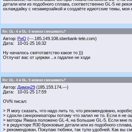
детали или из подобного сплава, соответственно GL-5 не рек
охлаждайку с незамерзайкой и создаёте идиотские темы, моя 
Re: GL- 4 и GL- 5 можно смешивать?
Автор:
РиО
(---.185.149.108.sberbank-tele.com)
Дата: 10-01-25 16:32
Ну началось святотавтство какое то )))
Отлучат вас от церкви ...к гадалке не ходи
Re: GL- 4 и GL- 5 можно смешивать?
Автор:
Димон29
(185.159.174.---)
Дата: 10-01-25 17:59
OVN писал:
> Я могу сказать, что надо лить то, что рекомендовано, коробк
> сдохли синхронизаторы потому что залил не то. Если я не 
> моторы Ямаха положено GL-4, на большие GL-5. Если мне па
> в редукторе Я30 бронзовые детали или из подобного сплава
> рекомендован. Покупаю тюбики, так тупо удобней. Как вы с