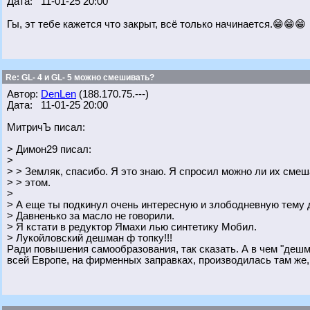
Дата: 11-01-25 20:00
Гы, эт тебе кажется что закрыт, всё только начинается.😁😁😁
Re: GL- 4 и GL- 5 можно смешивать?
Автор:
DenLen
(188.170.75.---)
Дата: 11-01-25 20:00
МитричЪ писал:
> Димон29 писал:
>
> > Земляк, спасибо. Я это знаю. Я спросил можно ли их см
> > этом.
>
> А еще ты подкинул очень интересную и злободневную тему д
> Давненько за масло не говорили.
> Я кстати в редуктор Ямахи лью синтетику Мобил.
> Лукойловский дешман ф топку!!!
Ради повышения самообразования, так сказать. А в чем "дешм
всей Европе, на фирменных заправках, производилась там же,