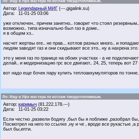
Re: Ищу в Уфе мастера по котлам твердотопливным.
Автор:
Legendарный МИГ
(---.gigalink.su)
Дата: 11-01-25 03:06
уже отключен.. причем занятно.. говорит что стоял резервным.
возможно.. типа изначально был газ в доме..
я в общем хз..
насчет жертвы еге.. не прав... котлов разных много.. и попада
людям заводят газ и они скидывают все это.. ну а нахрена это
это у меня газ по границе на обоих участках - а не подключают
делай.. и модернизацию грс все двигают.. 24, 25, теперь вот 27 
вот надо еще бочек пару купить теплоаккумуляторов по тонне.
Re: Ищу в Уфе мастера по котлам твердотопливным.
Автор:
киримыч
(81.222.178.---)
Дата: 11-01-25 03:22
Если честно ,развели бодягу ,был бы я поближе ,разобрал бы,
Посмотрел на него по ссылке ,ну и че , вроде все рукастые ,а
был бы,епти.