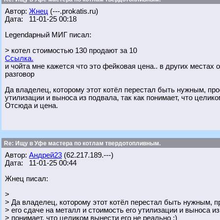
Автор:
Жнец
(---.prokatis.ru)
Дата: 11-01-25 00:18
Legendарный МИГ писал:
> котел стоимостью 130 продают за 10
Ссылка.
и чойта мне кажется что это фейковая цена.. в других местах 
разговор
Да владелец, которому этот котёл перестал быть нужным, прос
утилизации и выноса из подвала, так как понимает, что целико
Отсюда и цена.
Re: Ищу в Уфе мастера по котлам твердотопливным.
Автор:
Андрей23
(62.217.189.---)
Дата: 11-01-25 00:44
Жнец писал:
>
> Да владелец, которому этот котёл перестал быть нужным, п
> его сдаче на металл и стоимость его утилизации и выноса из
> понимает, что целиком вынести его не реально :)