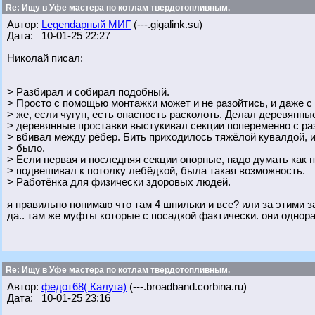
Re: Ищу в Уфе мастера по котлам твердотопливным.
Автор:
Legendарный МИГ
(---.gigalink.su)
Дата: 10-01-25 22:27
Николай писал:
> Разбирал и собирал подобный.
> Просто с помощью монтажки может и не разойтись, и даже с
> же, если чугун, есть опасность расколоть. Делал деревянны
> деревянные проставки выстукивал секции попеременно с ра
> вбивал между рёбер. Бить приходилось тяжёлой кувалдой, 
> было.
> Если первая и последняя секции опорные, надо думать как 
> подвешивал к потолку лебёдкой, была такая возможность.
> Работёнка для физически здоровых людей.
я правильно понимаю что там 4 шпильки и все? или за этими з
да.. там же муфты которые с посадкой фактически. они однор
Re: Ищу в Уфе мастера по котлам твердотопливным.
Автор:
федот68( Калуга)
(---.broadband.corbina.ru)
Дата: 10-01-25 23:16