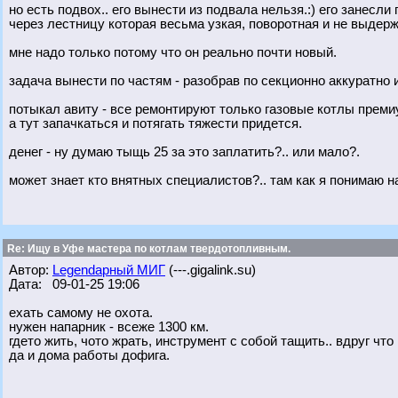
но есть подвох.. его вынести из подвала нельзя.:) его занесли
через лестницу которая весьма узкая, поворотная и не выдер
мне надо только потому что он реально почти новый.
задача вынести по частям - разобрав по секционно аккуратно 
потыкал авиту - все ремонтируют только газовые котлы преми
а тут запачкаться и потягать тяжести придется.
денег - ну думаю тыщь 25 за это заплатить?.. или мало?.
может знает кто внятных специалистов?.. там как я понимаю н
Re: Ищу в Уфе мастера по котлам твердотопливным.
Автор:
Legendарный МИГ
(---.gigalink.su)
Дата: 09-01-25 19:06
ехать самому не охота.
нужен напарник - всеже 1300 км.
гдето жить, чото жрать, инструмент с собой тащить.. вдруг что 
да и дома работы дофига.