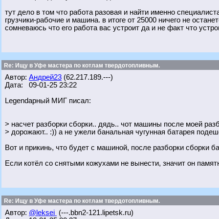
тут дело в том что работа разовая и найти именно специалист
грузчики-рабочие и машина. в итоге от 25000 ничего не останет
сомневаюсь что его работа вас устроит да и не факт что устро
Re: Ищу в Уфе мастера по котлам твердотопливным.
Автор:
Андрей23
(62.217.189.---)
Дата: 09-01-25 23:22
Legendарный МИГ писал:
> насчет разборки сборки.. дядь.. чот машины после моей раз
> дорожают.. :)) а не ужели банальная чугунная батарея поде
Вот и прикинь, что будет с машиной, после разборки сборки 
Если котёл со снятыми кожухами не вынести, значит он памятн
Re: Ищу в Уфе мастера по котлам твердотопливным.
Автор:
@leksei
(---.bbn2-121.lipetsk.ru)