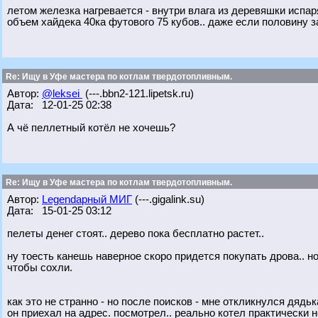
летом железка нагревается - внутри влага из деревяшки испаря
объем хайдека 40ка футового 75 кубов.. даже если половину за
Re: Ищу в Уфе мастера по котлам твердотопливным.
Автор:
@leksei
(---.bbn2-121.lipetsk.ru)
Дата: 12-01-25 02:38
А чё пеллетный котёл не хочешь?
Re: Ищу в Уфе мастера по котлам твердотопливным.
Автор:
Legendарный МИГ
(---.gigalink.su)
Дата: 15-01-25 03:12
пелеты денег стоят.. дерево пока бесплатно растет..
ну тоесть канешь наверное скоро придется покупать дрова.. н
чтобы сохли.
как это не странно - но после поисков - мне откликнулся дядьк
он приехал на адрес. посмотрел.. реально котел практически но