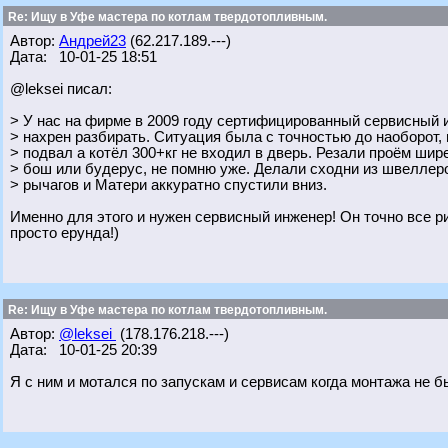
Re: Ищу в Уфе мастера по котлам твердотопливным.
Автор:
Андрей23
(62.217.189.---)
Дата: 10-01-25 18:51
@leksei писал:
> У нас на фирме в 2009 году сертифицированный сервисный и
> нахрен разбирать. Ситуация была с точностью до наоборот,
> подвал а котёл 300+кг не входил в дверь. Резали проём шире
> бош или будерус, не помню уже. Делали сходни из швеллер
> рычагов и Матери аккуратно спустили вниз.
Именно для этого и нужен сервисный инженер! Он точно все р
просто ерунда!)
Re: Ищу в Уфе мастера по котлам твердотопливным.
Автор:
@leksei
(178.176.218.---)
Дата: 10-01-25 20:39
Я с ним и мотался по запускам и сервисам когда монтажа не б