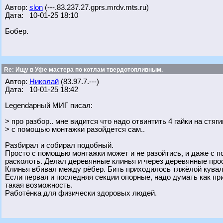
Автор:
slon
(---.83.237.27.gprs.mrdv.mts.ru)
Дата: 10-01-25 18:10
Бобер.
Re: Ищу в Уфе мастера по котлам твердотопливным.
Автор:
Николай
(83.97.7.---)
Дата: 10-01-25 18:42
Legendарный МИГ писал:
> про разбор.. мне видится что надо отвинтить 4 гайки на стя
> с помощью монтажки разойдется сам..
Разбирал и собирал подобный.
Просто с помощью монтажки может и не разойтись, и даже с по
расколоть. Делал деревянные клинья и через деревянные про
Клинья вбивал между рёбер. Бить приходилось тяжёлой кувал
Если первая и последняя секции опорные, надо думать как пр
такая возможность.
Работёнка для физически здоровых людей.