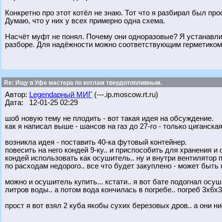
Конкретно про этот котёл не знаю. Тот что я разбирал был пр
Думаю, что у них у всех примерно одна схема.
Насчёт муфт не понял. Почему они одноразовые? Я устанавлив
разборе. Для надёжности можно соответствующим герметико
Re: Ищу в Уфе мастера по котлам твердотопливным.
Автор:
Legendарный МИГ
(---.ip.moscow.rt.ru)
Дата: 12-01-25 02:29
шоб новую тему не плодить - вот такая идея на обсуждение.
как я написал выше - шансов на газ до 27-го - только циганская
возникла идея - поставить 40-ка футовый контейнер.
повесить на него кондей 9-ку.. и приспособить для хранения и
кондей использовать как осушитель.. ну и внутри вентилятор п
по расходам недорого.. все что будет закуплено - может быть 
можно и осушитель купить... кстати.. я вот бате подогнал осу
литров воды.. а потом вода кончилась в погребе.. погреб 3х6х3
прост я вот взял 2 куба якобы сухих березовых дров.. а они ни