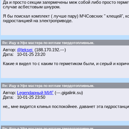
Да и просто секции загермечены меж собой либо просто герме
случае асбестовым шнуром.
Я бы поискал комплект ( лучше пару) МЧСовских " клещей", к
гидростанцией на электроприводе.
Re: Ищу в Уфе мастера по котлам твердотопливным.
Автор:
@leksei
(188.170.192.---)
Дата: 10-01-25 23:20
Какие я видел то с каким то герметиком были, и серый и кори
Re: Ищу в Уфе мастера по котлам твердотопливным.
Автор:
Legendарный МИГ
(---.gigalink.su)
Дата: 10-01-25 23:50
не,, мне видится клинья поспокойнее. даванет эта гидростанция
Re: Ищу в Уфе мастера по котлам твердотопливным.