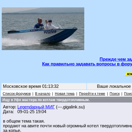
Прежде чем за
Как правильно задавать вопросы в фору
Московское время 01:13:32
Ваше локальное
Список форумов
|
В начало
|
Новая тема
|
Перейти к теме
|
Поиск
|
Поис
Ищу в Уфе мастера по котлам твердотопливным.
Автор:
Legendарный МИГ
(---.gigalink.su)
Дата: 09-01-25 19:04
в общем тема такая.
продают на авите почти новый огромный котел твердотопливны
за копье.