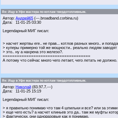
Re: Ищу в Уфе мастера по котлам твердотопливным.
Автор:
Андрей65
(---.broadband.corbina.ru)
Дата: 11-01-25 03:30
Legendарный МИГ писал:
> насчет жертвы еге.. не прав... котлов разных много.. и попад
> куперы примерно той же мощности.. реально людям заводят 
> это.. ну а нахрена это железо?.
=====================================
А потому что сейчас много чего летает, чего летать не должно
Re: Ищу в Уфе мастера по котлам твердотопливным.
Автор:
Николай
(83.97.7.---)
Дата: 11-01-25 15:19
Legendарный МИГ писал:
> я правильно понимаю что там 4 шпильки и все? или за этим
> еще чего есть? а насчет клиньев это да.. там же муфты кото
> фактически. они одноразовые как я понимаю.