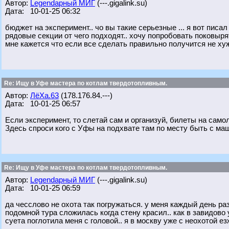
Автор:
Legendарный МИГ
(---.gigalink.su)
Дата: 10-01-25 06:32
бюджет на эксперимент.. чо вы такие серьезные ... я вот писал
рядовые секции от чего подходят.. хочу попробовать поковырят
мне кажется что если все сделать правильно получится не ху
Re: Ищу в Уфе мастера по котлам твердотопливным.
Автор:
ЛёХа.63
(178.176.84.---)
Дата: 10-01-25 06:57
Если эксперимент, то слетай сам и организуй, билеты на самол
Здесь спроси кого с Уфы на подхвате там по месту быть с ма
Re: Ищу в Уфе мастера по котлам твердотопливным.
Автор:
Legendарный МИГ
(---.gigalink.su)
Дата: 10-01-25 06:59
да чесслово не охота так погружаться. у меня каждый день р
подомной тура сложилась когда стену красил.. как в завидово 
суета поглотила меня с головой.. я в москву уже с неохотой ез