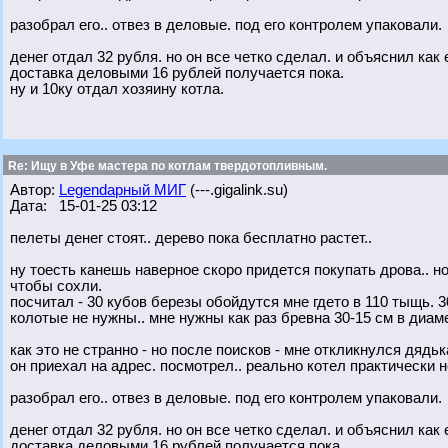
разобрал его.. отвез в деловые. под его контролем упаковали.
денег отдал 32 рубля. но он все четко сделал. и объяснил как 
доставка деловыми 16 рублей получается пока.
ну и 10ку отдал хозяину котла.
Re: Ищу в Уфе мастера по котлам твердотопливным.
Автор:
Legendарный МИГ
(---.gigalink.su)
Дата: 15-01-25 03:12
пелеты денег стоят.. дерево пока бесплатно растет..
ну тоесть канешь наверное скоро придется покупать дрова.. н
чтобы сохли.
посчитал - 30 кубов березы обойдутся мне гдето в 110 тыщь. 3
колотые не нужны.. мне нужны как раз бревна 30-15 см в диам
как это не странно - но после поисков - мне откликнулся дядьк
он приехал на адрес. посмотрел.. реально котел практически но
разобрал его.. отвез в деловые. под его контролем упаковали.
денег отдал 32 рубля. но он все четко сделал. и объяснил как 
доставка деловыми 16 рублей получается пока.