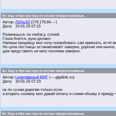
Re: Ищу в Уфе мастера по котлам твердотопливным.
Автор:
ЛёХа.63
(178.176.84.---)
Дата: 10-01-25 07:15
Развеешься, по любасу, сгоняй.
Глаза боятся, руки делают.
Напиши продавцу мол хочу попробовать сам приехать, есчё мо
Но цена лестницы останавливает наверно, дорогие они нынче,
даж представить не могу полляма наверно.
Re: Ищу в Уфе мастера по котлам твердотопливным.
Автор:
Legendарный МИГ
(---.gigalink.su)
Дата: 10-01-25 07:19
ну по сухим дорогам только если
а втирать хозяину мол давай оплачу и сними обьяву я приеду ч
Re: Ищу в Уфе мастера по котлам твердотопливным.