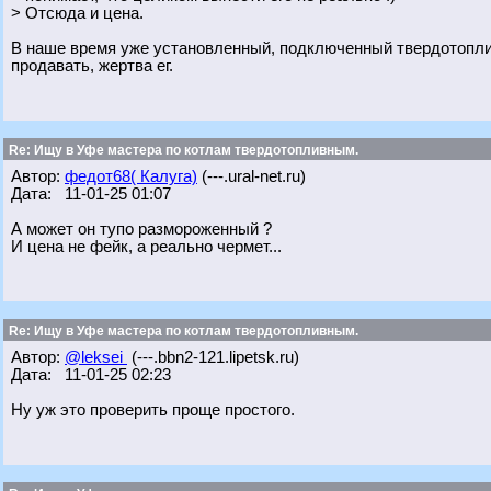
> Отсюда и цена.
В наше время уже установленный, подключенный твердотоплив
продавать, жертва ег.
Re: Ищу в Уфе мастера по котлам твердотопливным.
Автор:
федот68( Калуга)
(---.ural-net.ru)
Дата: 11-01-25 01:07
А может он тупо размороженный ?
И цена не фейк, а реально чермет...
Re: Ищу в Уфе мастера по котлам твердотопливным.
Автор:
@leksei
(---.bbn2-121.lipetsk.ru)
Дата: 11-01-25 02:23
Ну уж это проверить проще простого.