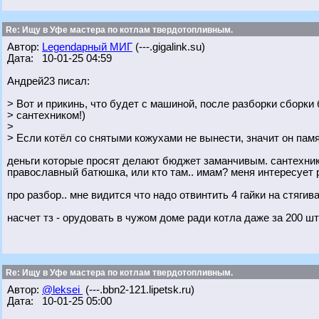
Re: Ищу в Уфе мастера по котлам твердотопливным.
Автор:
Legendарный МИГ
(---.gigalink.su)
Дата: 10-01-25 04:59
Андрей23 писал:
> Вот и прикинь, что будет с машиной, после разборки сборк
> сантехником!)
>
> Если котёл со снятыми кожухами не вынести, значит он памя
деньги которые просят делают бюджет заманчивым. сантехник -
православный батюшка, или кто там.. имам? меня интересует 
про разбор.. мне видится что надо отвинтить 4 гайки на стяг
насчет тз - орудовать в чужом доме ради котла даже за 200 ш
Re: Ищу в Уфе мастера по котлам твердотопливным.
Автор:
@leksei
(---.bbn2-121.lipetsk.ru)
Дата: 10-01-25 05:00