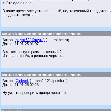
> Отсюда и цена.
В наше время уже установленный, подключенный твердотоплив
продавать, жертва ег.
Re: Ищу в Уфе мастера по котлам твердотопливным.
Автор:
федот68( Калуга)
(---.ural-net.ru)
Дата: 11-01-25 01:07
А может он тупо размороженный ?
И цена не фейк, а реально чермет...
Re: Ищу в Уфе мастера по котлам твердотопливным.
Автор:
@leksei
(---.bbn2-121.lipetsk.ru)
Дата: 11-01-25 02:23
Ну уж это проверить проще простого.