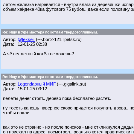
летом железка нагревается - внутри влага из деревяшки испаря
объем хайдека 40ка футового 75 кубов.. даже если половину за
Re: Ищу в Уфе мастера по котлам твердотопливным.
Автор:
@leksei
(---.bbn2-121.lipetsk.ru)
Дата: 12-01-25 02:38
А чё пеллетный котёл не хочешь?
Re: Ищу в Уфе мастера по котлам твердотопливным.
Автор:
Legendарный МИГ
(---.gigalink.su)
Дата: 15-01-25 03:12
пелеты денег стоят.. дерево пока бесплатно растет..
ну тоесть канешь наверное скоро придется покупать дрова.. н
чтобы сохли.
как это не странно - но после поисков - мне откликнулся дядьк
он приехал на адрес. посмотрел.. реально котел практически но