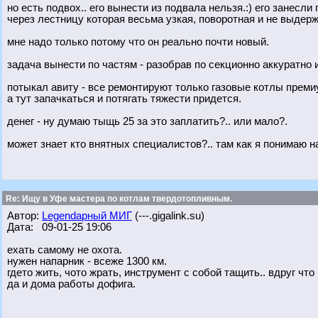
но есть подвох.. его вынести из подвала нельзя.:) его занесли
через лестницу которая весьма узкая, поворотная и не выдер
мне надо только потому что он реально почти новый.
задача вынести по частям - разобрав по секционно аккуратно 
потыкал авиту - все ремонтируют только газовые котлы преми
а тут запачкаться и потягать тяжести придется.
денег - ну думаю тыщь 25 за это заплатить?.. или мало?.
может знает кто внятных специалистов?.. там как я понимаю н
Re: Ищу в Уфе мастера по котлам твердотопливным.
Автор:
Legendарный МИГ
(---.gigalink.su)
Дата: 09-01-25 19:06
ехать самому не охота.
нужен напарник - всеже 1300 км.
гдето жить, чото жрать, инструмент с собой тащить.. вдруг что 
да и дома работы дофига.