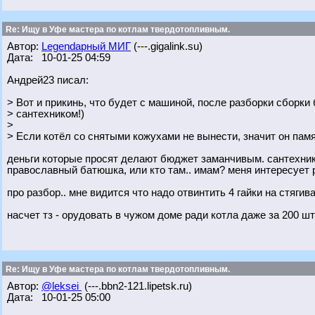
Re: Ищу в Уфе мастера по котлам твердотопливным.
Автор:
Legendарный МИГ
(---.gigalink.su)
Дата: 10-01-25 04:59
Андрей23 писал:
> Вот и прикинь, что будет с машиной, после разборки сборк
> сантехником!)
>
> Если котёл со снятыми кожухами не вынести, значит он памя
деньги которые просят делают бюджет заманчивым. сантехник -
православный батюшка, или кто там.. имам? меня интересует 
про разбор.. мне видится что надо отвинтить 4 гайки на стяг
насчет тз - орудовать в чужом доме ради котла даже за 200 ш
Re: Ищу в Уфе мастера по котлам твердотопливным.
Автор:
@leksei
(---.bbn2-121.lipetsk.ru)
Дата: 10-01-25 05:00