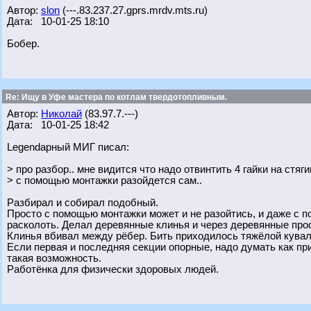
Автор:
slon
(---.83.237.27.gprs.mrdv.mts.ru)
Дата: 10-01-25 18:10
Бобер.
Re: Ищу в Уфе мастера по котлам твердотопливным.
Автор:
Николай
(83.97.7.---)
Дата: 10-01-25 18:42
Legendарный МИГ писал:
> про разбор.. мне видится что надо отвинтить 4 гайки на стя
> с помощью монтажки разойдется сам..
Разбирал и собирал подобный.
Просто с помощью монтажки может и не разойтись, и даже с по
расколоть. Делал деревянные клинья и через деревянные про
Клинья вбивал между рёбер. Бить приходилось тяжёлой кувал
Если первая и последняя секции опорные, надо думать как пр
такая возможность.
Работёнка для физически здоровых людей.