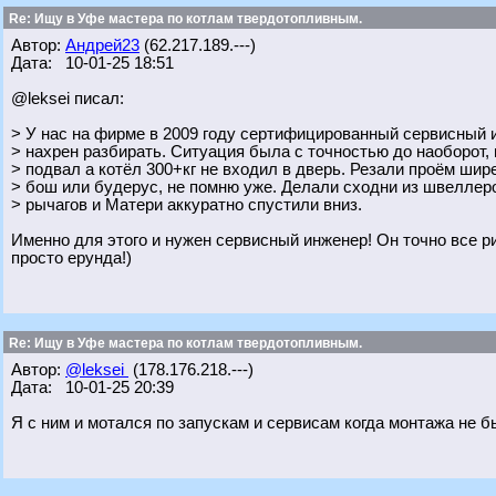
Re: Ищу в Уфе мастера по котлам твердотопливным.
Автор:
Андрей23
(62.217.189.---)
Дата: 10-01-25 18:51
@leksei писал:
> У нас на фирме в 2009 году сертифицированный сервисный и
> нахрен разбирать. Ситуация была с точностью до наоборот,
> подвал а котёл 300+кг не входил в дверь. Резали проём шире
> бош или будерус, не помню уже. Делали сходни из швеллер
> рычагов и Матери аккуратно спустили вниз.
Именно для этого и нужен сервисный инженер! Он точно все р
просто ерунда!)
Re: Ищу в Уфе мастера по котлам твердотопливным.
Автор:
@leksei
(178.176.218.---)
Дата: 10-01-25 20:39
Я с ним и мотался по запускам и сервисам когда монтажа не б