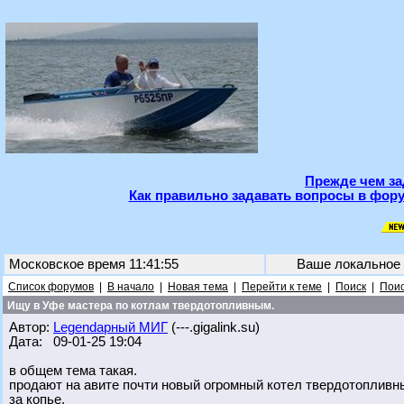
Прежде чем за
Как правильно задавать вопросы в фору
Московское время 11:41:55
Ваше локальное
Список форумов
|
В начало
|
Новая тема
|
Перейти к теме
|
Поиск
|
Поис
Ищу в Уфе мастера по котлам твердотопливным.
Автор:
Legendарный МИГ
(---.gigalink.su)
Дата: 09-01-25 19:04
в общем тема такая.
продают на авите почти новый огромный котел твердотопливны
за копье.