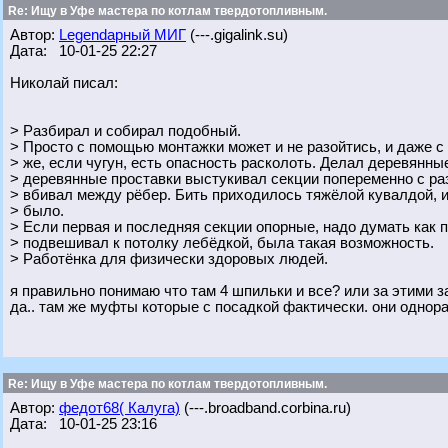
Re: Ищу в Уфе мастера по котлам твердотопливным.
Автор:
Legendарный МИГ
(---.gigalink.su)
Дата: 10-01-25 22:27
Николай писал:
> Разбирал и собирал подобный.
> Просто с помощью монтажки может и не разойтись, и даже с
> же, если чугун, есть опасность расколоть. Делал деревянны
> деревянные проставки выстукивал секции попеременно с ра
> вбивал между рёбер. Бить приходилось тяжёлой кувалдой, 
> было.
> Если первая и последняя секции опорные, надо думать как 
> подвешивал к потолку лебёдкой, была такая возможность.
> Работёнка для физически здоровых людей.
я правильно понимаю что там 4 шпильки и все? или за этими з
да.. там же муфты которые с посадкой фактически. они однор
Re: Ищу в Уфе мастера по котлам твердотопливным.
Автор:
федот68( Калуга)
(---.broadband.corbina.ru)
Дата: 10-01-25 23:16