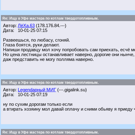
Re: Ищу в Уфе мастера по котлам твердотопливным.
Автор:
ЛёХа.63
(178.176.84.---)
Дата: 10-01-25 07:15
Развеешься, по любасу, сгоняй.
Глаза боятся, руки делают.
Напиши продавцу мол хочу попробовать сам приехать, есчё мо
Но цена лестницы останавливает наверно, дорогие они нынче,
даж представить не могу полляма наверно.
Re: Ищу в Уфе мастера по котлам твердотопливным.
Автор:
Legendарный МИГ
(---.gigalink.su)
Дата: 10-01-25 07:19
ну по сухим дорогам только если
а втирать хозяину мол давай оплачу и сними обьяву я приеду ч
Re: Ищу в Уфе мастера по котлам твердотопливным.