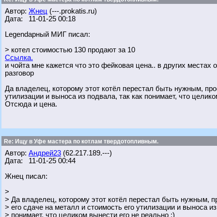
Автор:
Жнец
(---.prokatis.ru)
Дата: 11-01-25 00:18
Legendарный МИГ писал:
> котел стоимостью 130 продают за 10
Ссылка.
и чойта мне кажется что это фейковая цена.. в других местах 
разговор
Да владелец, которому этот котёл перестал быть нужным, прос
утилизации и выноса из подвала, так как понимает, что целико
Отсюда и цена.
Re: Ищу в Уфе мастера по котлам твердотопливным.
Автор:
Андрей23
(62.217.189.---)
Дата: 11-01-25 00:44
Жнец писал:
>
> Да владелец, которому этот котёл перестал быть нужным, п
> его сдаче на металл и стоимость его утилизации и выноса из
> понимает, что целиком вынести его не реально :)