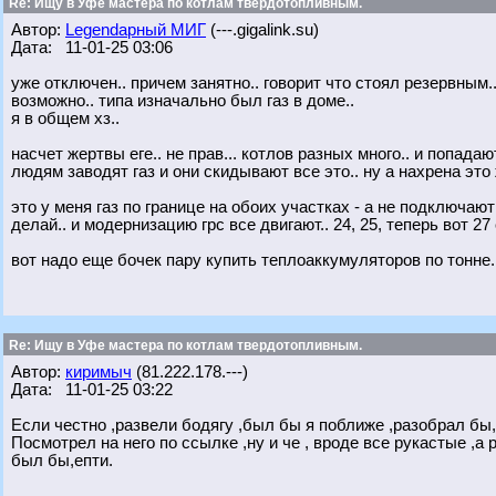
Re: Ищу в Уфе мастера по котлам твердотопливным.
Автор:
Legendарный МИГ
(---.gigalink.su)
Дата: 11-01-25 03:06
уже отключен.. причем занятно.. говорит что стоял резервным.
возможно.. типа изначально был газ в доме..
я в общем хз..
насчет жертвы еге.. не прав... котлов разных много.. и попада
людям заводят газ и они скидывают все это.. ну а нахрена это
это у меня газ по границе на обоих участках - а не подключают
делай.. и модернизацию грс все двигают.. 24, 25, теперь вот 27 
вот надо еще бочек пару купить теплоаккумуляторов по тонне.
Re: Ищу в Уфе мастера по котлам твердотопливным.
Автор:
киримыч
(81.222.178.---)
Дата: 11-01-25 03:22
Если честно ,развели бодягу ,был бы я поближе ,разобрал бы,
Посмотрел на него по ссылке ,ну и че , вроде все рукастые ,а
был бы,епти.