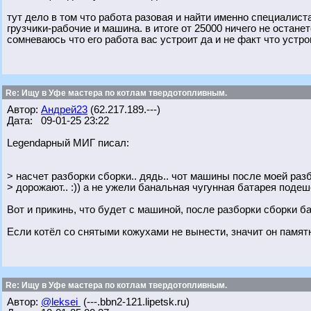
тут дело в том что работа разовая и найти именно специалист
грузчики-рабочие и машина. в итоге от 25000 ничего не останет
сомневаюсь что его работа вас устроит да и не факт что устро
Re: Ищу в Уфе мастера по котлам твердотопливным.
Автор:
Андрей23
(62.217.189.---)
Дата: 09-01-25 23:22
Legendарный МИГ писал:
> насчет разборки сборки.. дядь.. чот машины после моей раз
> дорожают.. :)) а не ужели банальная чугунная батарея поде
Вот и прикинь, что будет с машиной, после разборки сборки 
Если котёл со снятыми кожухами не вынести, значит он памятн
Re: Ищу в Уфе мастера по котлам твердотопливным.
Автор:
@leksei
(---.bbn2-121.lipetsk.ru)