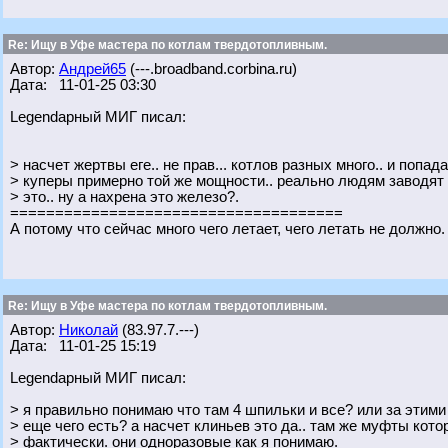
Re: Ищу в Уфе мастера по котлам твердотопливным.
Автор:
Андрей65
(---.broadband.corbina.ru)
Дата: 11-01-25 03:30
Legendарный МИГ писал:
> насчет жертвы еге.. не прав... котлов разных много.. и попад
> куперы примерно той же мощности.. реально людям заводят 
> это.. ну а нахрена это железо?.
=====================================
А потому что сейчас много чего летает, чего летать не должно
Re: Ищу в Уфе мастера по котлам твердотопливным.
Автор:
Николай
(83.97.7.---)
Дата: 11-01-25 15:19
Legendарный МИГ писал:
> я правильно понимаю что там 4 шпильки и все? или за этим
> еще чего есть? а насчет клиньев это да.. там же муфты кото
> фактически. они одноразовые как я понимаю.