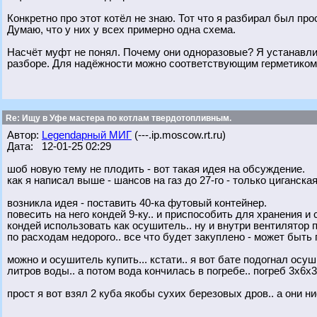
Конкретно про этот котёл не знаю. Тот что я разбирал был пр
Думаю, что у них у всех примерно одна схема.
Насчёт муфт не понял. Почему они одноразовые? Я устанавлив
разборе. Для надёжности можно соответствующим герметико
Re: Ищу в Уфе мастера по котлам твердотопливным.
Автор:
Legendарный МИГ
(---.ip.moscow.rt.ru)
Дата: 12-01-25 02:29
шоб новую тему не плодить - вот такая идея на обсуждение.
как я написал выше - шансов на газ до 27-го - только циганская
возникла идея - поставить 40-ка футовый контейнер.
повесить на него кондей 9-ку.. и приспособить для хранения и
кондей использовать как осушитель.. ну и внутри вентилятор п
по расходам недорого.. все что будет закуплено - может быть 
можно и осушитель купить... кстати.. я вот бате подогнал осу
литров воды.. а потом вода кончилась в погребе.. погреб 3х6х3
прост я вот взял 2 куба якобы сухих березовых дров.. а они ни