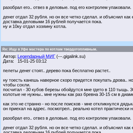
разобрал его.. отвез в деловые. под его контролем упаковали.
денег отдал 32 рубля. но он все четко сделал. и объяснил как 
доставка деловыми 16 рублей получается пока.
ну и 10ку отдал хозяину котла.
Re: Ищу в Уфе мастера по котлам твердотопливным.
Автор:
Legendарный МИГ
(---.gigalink.su)
Дата: 15-01-25 03:12
пелеты денег стоят.. дерево пока бесплатно растет..
ну тоесть канешь наверное скоро придется покупать дрова.. н
чтобы сохли.
посчитал - 30 кубов березы обойдутся мне гдето в 110 тыщь. 3
колотые не нужны.. мне нужны как раз бревна 30-15 см в диам
как это не странно - но после поисков - мне откликнулся дядьк
он приехал на адрес. посмотрел.. реально котел практически но
разобрал его.. отвез в деловые. под его контролем упаковали.
денег отдал 32 рубля. но он все четко сделал. и объяснил как 
доставка деловыми 16 рублей получается пока.