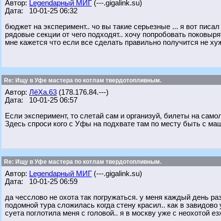
Автор:
Legendарный МИГ
(---.gigalink.su)
Дата: 10-01-25 06:32
бюджет на эксперимент.. чо вы такие серьезные ... я вот писал
рядовые секции от чего подходят.. хочу попробовать поковырят
мне кажется что если все сделать правильно получится не ху
Re: Ищу в Уфе мастера по котлам твердотопливным.
Автор:
ЛёХа.63
(178.176.84.---)
Дата: 10-01-25 06:57
Если эксперимент, то слетай сам и организуй, билеты на самол
Здесь спроси кого с Уфы на подхвате там по месту быть с ма
Re: Ищу в Уфе мастера по котлам твердотопливным.
Автор:
Legendарный МИГ
(---.gigalink.su)
Дата: 10-01-25 06:59
да чесслово не охота так погружаться. у меня каждый день р
подомной тура сложилась когда стену красил.. как в завидово 
суета поглотила меня с головой.. я в москву уже с неохотой ез