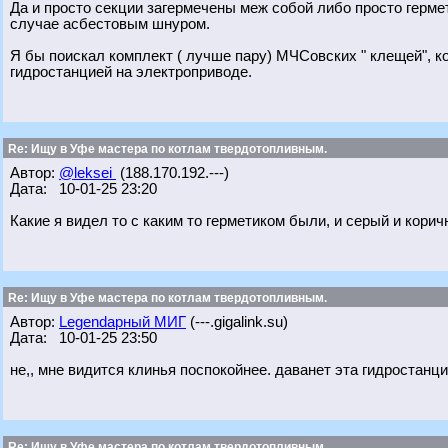
Да и просто секции загермечены меж собой либо просто герме
случае асбестовым шнуром.
Я бы поискал комплект ( лучше пару) МЧСовских " клещей", к
гидростанцией на электроприводе.
Re: Ищу в Уфе мастера по котлам твердотопливным.
Автор:
@leksei
(188.170.192.---)
Дата: 10-01-25 23:20
Какие я видел то с каким то герметиком были, и серый и кори
Re: Ищу в Уфе мастера по котлам твердотопливным.
Автор:
Legendарный МИГ
(---.gigalink.su)
Дата: 10-01-25 23:50
не,, мне видится клинья поспокойнее. даванет эта гидростанция
Re: Ищу в Уфе мастера по котлам твердотопливным.