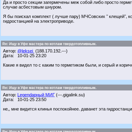
Да и просто секции загермечены меж собой либо просто герме
случае асбестовым шнуром.
Я бы поискал комплект ( лучше пару) МЧСовских " клещей", к
гидростанцией на электроприводе.
Re: Ищу в Уфе мастера по котлам твердотопливным.
Автор:
@leksei
(188.170.192.---)
Дата: 10-01-25 23:20
Какие я видел то с каким то герметиком были, и серый и кори
Re: Ищу в Уфе мастера по котлам твердотопливным.
Автор:
Legendарный МИГ
(---.gigalink.su)
Дата: 10-01-25 23:50
не,, мне видится клинья поспокойнее. даванет эта гидростанция
Re: Ищу в Уфе мастера по котлам твердотопливным.