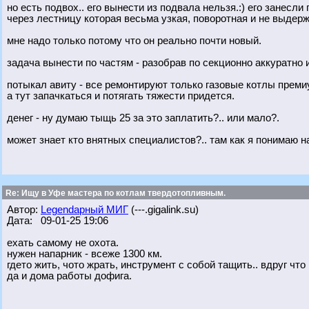
но есть подвох.. его вынести из подвала нельзя.:) его занесли
через лестницу которая весьма узкая, поворотная и не выдер
мне надо только потому что он реально почти новый.
задача вынести по частям - разобрав по секционно аккуратно 
потыкал авиту - все ремонтируют только газовые котлы преми
а тут запачкаться и потягать тяжести придется.
денег - ну думаю тыщь 25 за это заплатить?.. или мало?.
может знает кто внятных специалистов?.. там как я понимаю н
Re: Ищу в Уфе мастера по котлам твердотопливным.
Автор:
Legendарный МИГ
(---.gigalink.su)
Дата: 09-01-25 19:06
ехать самому не охота.
нужен напарник - всеже 1300 км.
гдето жить, чото жрать, инструмент с собой тащить.. вдруг что 
да и дома работы дофига.