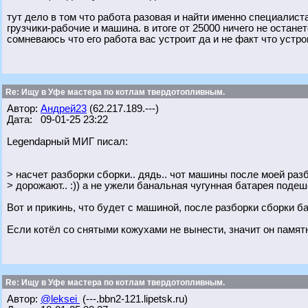
тут дело в том что работа разовая и найти именно специалист
грузчики-рабочие и машина. в итоге от 25000 ничего не останет
сомневаюсь что его работа вас устроит да и не факт что устро
Re: Ищу в Уфе мастера по котлам твердотопливным.
Автор:
Андрей23
(62.217.189.---)
Дата: 09-01-25 23:22
Legendарный МИГ писал:
> насчет разборки сборки.. дядь.. чот машины после моей раз
> дорожают.. :)) а не ужели банальная чугунная батарея поде
Вот и прикинь, что будет с машиной, после разборки сборки 
Если котёл со снятыми кожухами не вынести, значит он памятн
Re: Ищу в Уфе мастера по котлам твердотопливным.
Автор:
@leksei
(---.bbn2-121.lipetsk.ru)