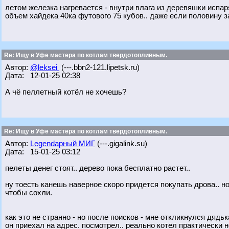
летом железка нагревается - внутри влага из деревяшки испаря
объем хайдека 40ка футового 75 кубов.. даже если половину за
Re: Ищу в Уфе мастера по котлам твердотопливным.
Автор:
@leksei
(---.bbn2-121.lipetsk.ru)
Дата: 12-01-25 02:38
А чё пеллетный котёл не хочешь?
Re: Ищу в Уфе мастера по котлам твердотопливным.
Автор:
Legendарный МИГ
(---.gigalink.su)
Дата: 15-01-25 03:12
пелеты денег стоят.. дерево пока бесплатно растет..
ну тоесть канешь наверное скоро придется покупать дрова.. н
чтобы сохли.
как это не странно - но после поисков - мне откликнулся дядьк
он приехал на адрес. посмотрел.. реально котел практически но