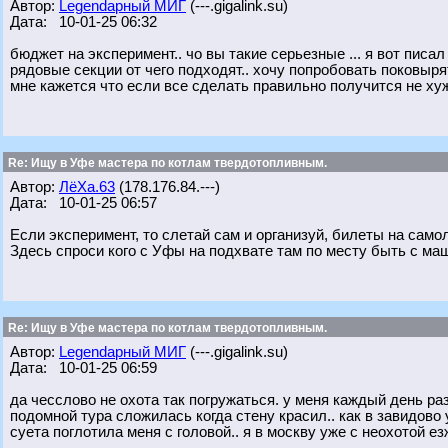
Автор:
Legendарный МИГ
(---.gigalink.su)
Дата: 10-01-25 06:32
бюджет на эксперимент.. чо вы такие серьезные ... я вот писал
рядовые секции от чего подходят.. хочу попробовать поковырят
мне кажется что если все сделать правильно получится не ху
Re: Ищу в Уфе мастера по котлам твердотопливным.
Автор:
ЛёХа.63
(178.176.84.---)
Дата: 10-01-25 06:57
Если эксперимент, то слетай сам и организуй, билеты на самол
Здесь спроси кого с Уфы на подхвате там по месту быть с ма
Re: Ищу в Уфе мастера по котлам твердотопливным.
Автор:
Legendарный МИГ
(---.gigalink.su)
Дата: 10-01-25 06:59
да чесслово не охота так погружаться. у меня каждый день р
подомной тура сложилась когда стену красил.. как в завидово 
суета поглотила меня с головой.. я в москву уже с неохотой ез