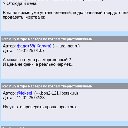
> Отсюда и цена.
В наше время уже установленный, подключенный твердотоплив
продавать, жертва ег.
Re: Ищу в Уфе мастера по котлам твердотопливным.
Автор:
федот68( Калуга)
(---.ural-net.ru)
Дата: 11-01-25 01:07
А может он тупо размороженный ?
И цена не фейк, а реально чермет...
Re: Ищу в Уфе мастера по котлам твердотопливным.
Автор:
@leksei
(---.bbn2-121.lipetsk.ru)
Дата: 11-01-25 02:23
Ну уж это проверить проще простого.