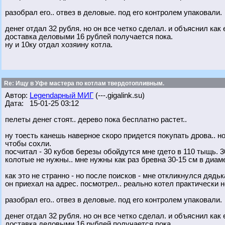
разобрал его.. отвез в деловые. под его контролем упаковали.
денег отдал 32 рубля. но он все четко сделал. и объяснил как 
доставка деловыми 16 рублей получается пока.
ну и 10ку отдал хозяину котла.
Re: Ищу в Уфе мастера по котлам твердотопливным.
Автор:
Legendарный МИГ
(---.gigalink.su)
Дата: 15-01-25 03:12
пелеты денег стоят.. дерево пока бесплатно растет..
ну тоесть канешь наверное скоро придется покупать дрова.. н
чтобы сохли.
посчитал - 30 кубов березы обойдутся мне гдето в 110 тыщь. 3
колотые не нужны.. мне нужны как раз бревна 30-15 см в диам
как это не странно - но после поисков - мне откликнулся дядьк
он приехал на адрес. посмотрел.. реально котел практически но
разобрал его.. отвез в деловые. под его контролем упаковали.
денег отдал 32 рубля. но он все четко сделал. и объяснил как 
доставка деловыми 16 рублей получается пока.