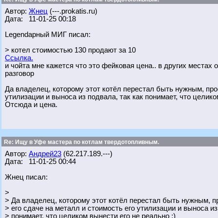
Автор:
Жнец
(---.prokatis.ru)
Дата: 11-01-25 00:18
Legendарный МИГ писал:
> котел стоимостью 130 продают за 10
Ссылка.
и чойта мне кажется что это фейковая цена.. в других местах 
разговор
Да владелец, которому этот котёл перестал быть нужным, прос
утилизации и выноса из подвала, так как понимает, что целико
Отсюда и цена.
Re: Ищу в Уфе мастера по котлам твердотопливным.
Автор:
Андрей23
(62.217.189.---)
Дата: 11-01-25 00:44
Жнец писал:
>
> Да владелец, которому этот котёл перестал быть нужным, п
> его сдаче на металл и стоимость его утилизации и выноса из
> понимает, что целиком вынести его не реально :)