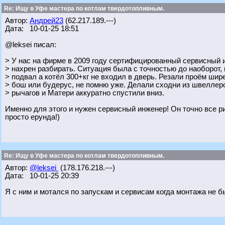
Re: Ищу в Уфе мастера по котлам твердотопливным.
Автор:
Андрей23
(62.217.189.---)
Дата: 10-01-25 18:51
@leksei писал:
> У нас на фирме в 2009 году сертифицированный сервисный и
> нахрен разбирать. Ситуация была с точностью до наоборот,
> подвал а котёл 300+кг не входил в дверь. Резали проём шире
> бош или будерус, не помню уже. Делали сходни из швеллер
> рычагов и Матери аккуратно спустили вниз.
Именно для этого и нужен сервисный инженер! Он точно все р
просто ерунда!)
Re: Ищу в Уфе мастера по котлам твердотопливным.
Автор:
@leksei
(178.176.218.---)
Дата: 10-01-25 20:39
Я с ним и мотался по запускам и сервисам когда монтажа не б