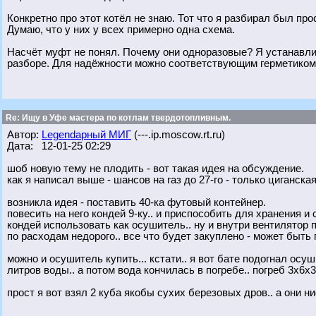
Конкретно про этот котёл не знаю. Тот что я разбирал был пр
Думаю, что у них у всех примерно одна схема.
Насчёт муфт не понял. Почему они одноразовые? Я устанавлив
разборе. Для надёжности можно соответствующим герметико
Re: Ищу в Уфе мастера по котлам твердотопливным.
Автор:
Legendарный МИГ
(---.ip.moscow.rt.ru)
Дата: 12-01-25 02:29
шоб новую тему не плодить - вот такая идея на обсуждение.
как я написал выше - шансов на газ до 27-го - только циганская
возникла идея - поставить 40-ка футовый контейнер.
повесить на него кондей 9-ку.. и приспособить для хранения и
кондей использовать как осушитель.. ну и внутри вентилятор п
по расходам недорого.. все что будет закуплено - может быть 
можно и осушитель купить... кстати.. я вот бате подогнал осу
литров воды.. а потом вода кончилась в погребе.. погреб 3х6х3
прост я вот взял 2 куба якобы сухих березовых дров.. а они ни