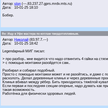
Автор:
slon
(---.83.237.27.gprs.mrdv.mts.ru)
Дата: 10-01-25 18:10
Бобер.
Re: Ищу в Уфе мастера по котлам твердотопливным.
Автор:
Николай
(83.97.7.---)
Дата: 10-01-25 18:42
Legendарный МИГ писал:
> про разбор.. мне видится что надо отвинтить 4 гайки на стя
> с помощью монтажки разойдется сам..
Разбирал и собирал подобный.
Просто с помощью монтажки может и не разойтись, и даже с по
расколоть. Делал деревянные клинья и через деревянные про
Клинья вбивал между рёбер. Бить приходилось тяжёлой кувал
Если первая и последняя секции опорные, надо думать как пр
такая возможность.
Работёнка для физически здоровых людей.