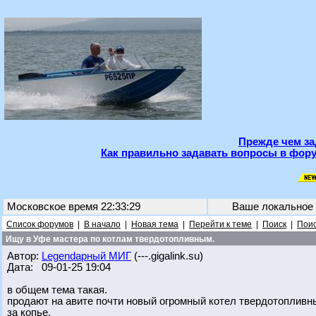
Прежде чем за
Как правильно задавать вопросы в фору
Московское время 22:33:29
Ваше локальное
Список форумов
|
В начало
|
Новая тема
|
Перейти к теме
|
Поиск
|
Поис
Ищу в Уфе мастера по котлам твердотопливным.
Автор:
Legendарный МИГ
(---.gigalink.su)
Дата: 09-01-25 19:04
в общем тема такая.
продают на авите почти новый огромный котел твердотопливны
за копье.