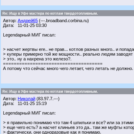
Re: Ищу в Уфе мастера по котлам твердотопливным.
Автор:
Андрей65
(---.broadband.corbina.ru)
Дата: 11-01-25 03:30
Legendарный МИГ писал:
> насчет жертвы еге.. не прав... котлов разных много.. и попад
> куперы примерно той же мощности.. реально людям заводят 
> это.. ну а нахрена это железо?.
=====================================
А потому что сейчас много чего летает, чего летать не должно
Re: Ищу в Уфе мастера по котлам твердотопливным.
Автор:
Николай
(83.97.7.---)
Дата: 11-01-25 15:19
Legendарный МИГ писал:
> я правильно понимаю что там 4 шпильки и все? или за этим
> еще чего есть? а насчет клиньев это да.. там же муфты кото
> фактически. они одноразовые как я понимаю.