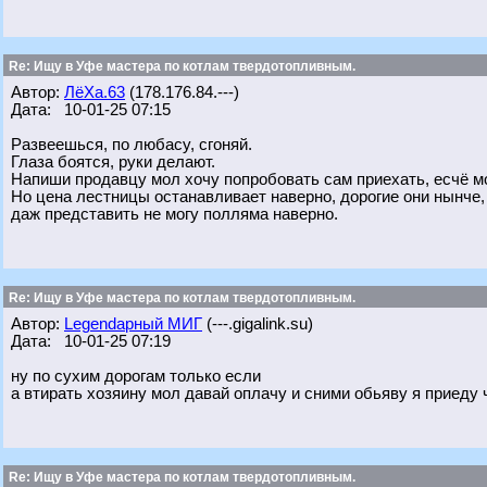
Re: Ищу в Уфе мастера по котлам твердотопливным.
Автор:
ЛёХа.63
(178.176.84.---)
Дата: 10-01-25 07:15
Развеешься, по любасу, сгоняй.
Глаза боятся, руки делают.
Напиши продавцу мол хочу попробовать сам приехать, есчё мо
Но цена лестницы останавливает наверно, дорогие они нынче,
даж представить не могу полляма наверно.
Re: Ищу в Уфе мастера по котлам твердотопливным.
Автор:
Legendарный МИГ
(---.gigalink.su)
Дата: 10-01-25 07:19
ну по сухим дорогам только если
а втирать хозяину мол давай оплачу и сними обьяву я приеду ч
Re: Ищу в Уфе мастера по котлам твердотопливным.