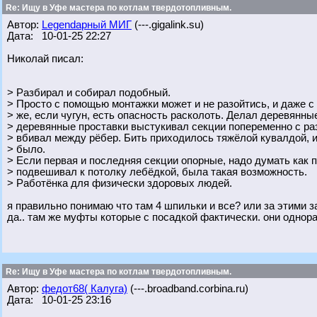
Re: Ищу в Уфе мастера по котлам твердотопливным.
Автор:
Legendарный МИГ
(---.gigalink.su)
Дата: 10-01-25 22:27
Николай писал:
> Разбирал и собирал подобный.
> Просто с помощью монтажки может и не разойтись, и даже с
> же, если чугун, есть опасность расколоть. Делал деревянны
> деревянные проставки выстукивал секции попеременно с ра
> вбивал между рёбер. Бить приходилось тяжёлой кувалдой, 
> было.
> Если первая и последняя секции опорные, надо думать как 
> подвешивал к потолку лебёдкой, была такая возможность.
> Работёнка для физически здоровых людей.
я правильно понимаю что там 4 шпильки и все? или за этими з
да.. там же муфты которые с посадкой фактически. они однор
Re: Ищу в Уфе мастера по котлам твердотопливным.
Автор:
федот68( Калуга)
(---.broadband.corbina.ru)
Дата: 10-01-25 23:16