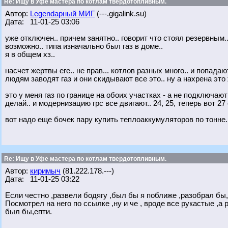
Re: Ищу в Уфе мастера по котлам твердотопливным.
Автор:
Legendарный МИГ
(---.gigalink.su)
Дата: 11-01-25 03:06
уже отключен.. причем занятно.. говорит что стоял резервным.
возможно.. типа изначально был газ в доме..
я в общем хз..
насчет жертвы еге.. не прав... котлов разных много.. и попада
людям заводят газ и они скидывают все это.. ну а нахрена это
это у меня газ по границе на обоих участках - а не подключают
делай.. и модернизацию грс все двигают.. 24, 25, теперь вот 27 
вот надо еще бочек пару купить теплоаккумуляторов по тонне.
Re: Ищу в Уфе мастера по котлам твердотопливным.
Автор:
киримыч
(81.222.178.---)
Дата: 11-01-25 03:22
Если честно ,развели бодягу ,был бы я поближе ,разобрал бы,
Посмотрел на него по ссылке ,ну и че , вроде все рукастые ,а
был бы,епти.