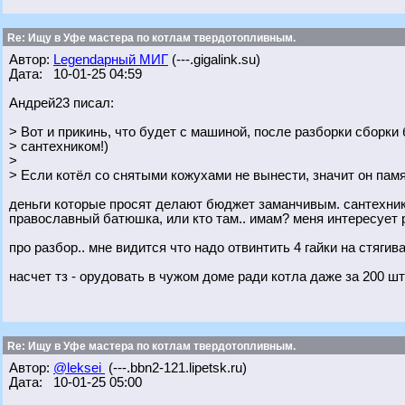
Re: Ищу в Уфе мастера по котлам твердотопливным.
Автор:
Legendарный МИГ
(---.gigalink.su)
Дата: 10-01-25 04:59
Андрей23 писал:
> Вот и прикинь, что будет с машиной, после разборки сборк
> сантехником!)
>
> Если котёл со снятыми кожухами не вынести, значит он памя
деньги которые просят делают бюджет заманчивым. сантехник -
православный батюшка, или кто там.. имам? меня интересует 
про разбор.. мне видится что надо отвинтить 4 гайки на стяг
насчет тз - орудовать в чужом доме ради котла даже за 200 ш
Re: Ищу в Уфе мастера по котлам твердотопливным.
Автор:
@leksei
(---.bbn2-121.lipetsk.ru)
Дата: 10-01-25 05:00