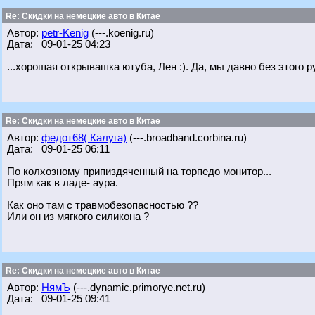
Re: Скидки на немецкие авто в Китае
Автор:
petr-Kenig
(---.koenig.ru)
Дата: 09-01-25 04:23
...хорошая открывашка ютуба, Лен :). Да, мы давно без этого 
Re: Скидки на немецкие авто в Китае
Автор:
федот68( Калуга)
(---.broadband.corbina.ru)
Дата: 09-01-25 06:11
По колхозному припиздяченный на торпедо монитор...
Прям как в ладе- аура.
Как оно там с травмобезопасностью ??
Или он из мягкого силикона ?
Re: Скидки на немецкие авто в Китае
Автор:
НямЪ
(---.dynamic.primorye.net.ru)
Дата: 09-01-25 09:41