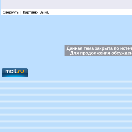
Свернуть
|
Картинки Выкл.
Данная тема закрыта по исте
Для продолжения обсуждени