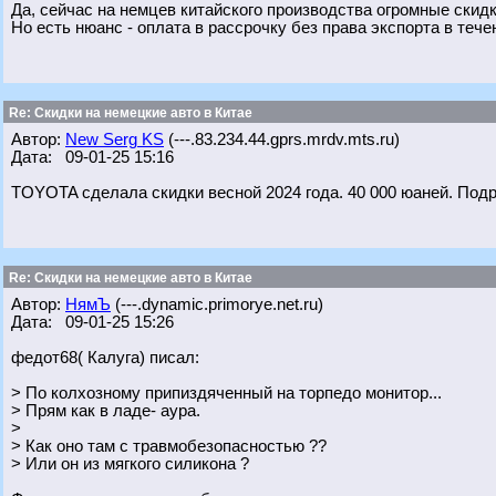
Да, сейчас на немцев китайского производства огромные скидк
Но есть нюанс - оплата в рассрочку без права экспорта в течен
Re: Скидки на немецкие авто в Китае
Автор:
New Serg KS
(---.83.234.44.gprs.mrdv.mts.ru)
Дата: 09-01-25 15:16
TOYOTA сделала скидки весной 2024 года. 40 000 юаней. Под
Re: Скидки на немецкие авто в Китае
Автор:
НямЪ
(---.dynamic.primorye.net.ru)
Дата: 09-01-25 15:26
федот68( Калуга) писал:
> По колхозному припиздяченный на торпедо монитор...
> Прям как в ладе- аура.
>
> Как оно там с травмобезопасностью ??
> Или он из мягкого силикона ?