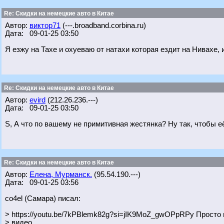
Re: Скидки на немецкие авто в Китае
Автор:
виктор71
(---.broadband.corbina.ru)
Дата: 09-01-25 03:50
Я езжу на Тахе и охуеваю от натахи которая ездит на Нивахе, 
Re: Скидки на немецкие авто в Китае
Автор:
evird
(212.26.236.---)
Дата: 09-01-25 03:50
S, А что по вашему не примитивная жестянка? Ну так, чтобы е
Re: Скидки на немецкие авто в Китае
Автор:
Елена, Мурманск.
(95.54.190.---)
Дата: 09-01-25 03:56
co4el (Самара) писал:
> https://youtu.be/7kPBlemk82g?si=jIK9MoZ_gwOPpRPy Просто 
> видео.