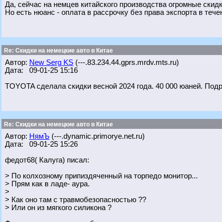
Да, сейчас на немцев китайского производства огромные скидк
Но есть нюанс - оплата в рассрочку без права экспорта в течен
Re: Скидки на немецкие авто в Китае
Автор:
New Serg KS
(---.83.234.44.gprs.mrdv.mts.ru)
Дата: 09-01-25 15:16
TOYOTA сделала скидки весной 2024 года. 40 000 юаней. Под
Re: Скидки на немецкие авто в Китае
Автор:
НямЪ
(---.dynamic.primorye.net.ru)
Дата: 09-01-25 15:26
федот68( Калуга) писал:
> По колхозному припиздяченный на торпедо монитор...
> Прям как в ладе- аура.
>
> Как оно там с травмобезопасностью ??
> Или он из мягкого силикона ?