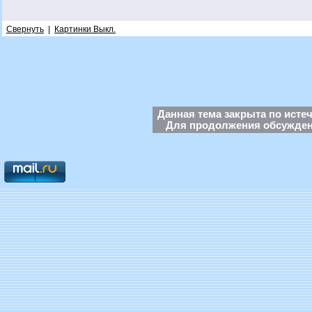
Свернуть
|
Картинки Выкл.
Данная тема закрыта по исте
Для продолжения обсуждени