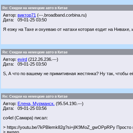
Re: Скидки на немецкие авто в Китае
Автор:
виктор71
(---.broadband.corbina.ru)
Дата: 09-01-25 03:50
Я езжу на Тахе и охуеваю от натахи которая ездит на Нивахе, 
Re: Скидки на немецкие авто в Китае
Автор:
evird
(212.26.236.---)
Дата: 09-01-25 03:50
S, А что по вашему не примитивная жестянка? Ну так, чтобы е
Re: Скидки на немецкие авто в Китае
Автор:
Елена, Мурманск.
(95.54.190.---)
Дата: 09-01-25 03:56
co4el (Самара) писал:
> https://youtu.be/7kPBlemk82g?si=jIK9MoZ_gwOPpRPy Просто 
> видео.