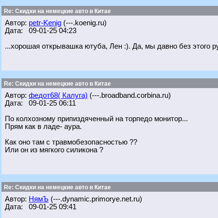
Re: Скидки на немецкие авто в Китае
Автор:
petr-Kenig
(---.koenig.ru)
Дата: 09-01-25 04:23
...хорошая открывашка ютуба, Лен :). Да, мы давно без этого 
Re: Скидки на немецкие авто в Китае
Автор:
федот68( Калуга)
(---.broadband.corbina.ru)
Дата: 09-01-25 06:11
По колхозному припиздяченный на торпедо монитор...
Прям как в ладе- аура.
Как оно там с травмобезопасностью ??
Или он из мягкого силикона ?
Re: Скидки на немецкие авто в Китае
Автор:
НямЪ
(---.dynamic.primorye.net.ru)
Дата: 09-01-25 09:41