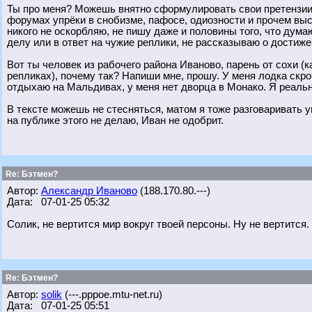
Ты про меня? Можешь внятно сформулировать свои претензии?
форумах упрёки в снобизме, пафосе, одиозности и прочем выс
никого не оскорбляю, не пишу даже и половины того, что думаю
делу или в ответ на чужие реплики, не рассказываю о дости
Вот ты человек из рабочего района Иваново, парень от сохи 
репликах), почему так? Напиши мне, прошу. У меня лодка скр
отдыхаю на Мальдивах, у меня нет дворца в Монако. Я реальн
В тексте можешь не стесняться, матом я тоже разговаривать 
на публике этого не делаю, Иван не одобрит.
Re: Бэтмен?
Автор:
Александр Иваново
(188.170.80.---)
Дата: 07-01-25 05:32
Солик, не вертится мир вокруг твоей персоны. Ну не вертится.
Re: Бэтмен?
Автор:
solik
(---.pppoe.mtu-net.ru)
Дата: 07-01-25 05:51