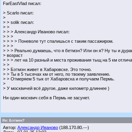
FarEastVlad писал:
> Scarlo писал:
>
> > solik писал:
> >
> > > Александр Иваново писал:
> > >
> > > > Поневоле тут спалишься с таким пассажиром.
> > >
> > > Реально думаешь, что я бетмэн? Или он я? Ну ты и дурак
> возраст
> > > лет на 10 разный и места проживания тыщ на 5 км отлич
> >
> > Бэтмэн живет в Хабаровске. Это точно.
> > Ты в 5 тысячах км от него, по твоему заявлению.
> > Отмеряем 5 тык от Хабаровска и получаем Пермь.
>
> У москвичей всё другое, даже километр длиннее )
Ни один москвич себя в Пермь не засунет.
Re: Бэтмен?
Автор:
Александр Иваново
(188.170.80.---)