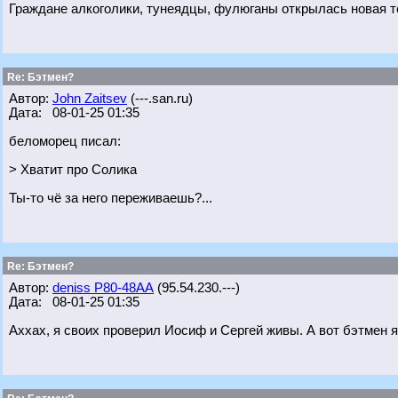
Граждане алкоголики, тунеядцы, фулюганы открылась новая т
Re: Бэтмен?
Автор:
John Zaitsev
(---.san.ru)
Дата: 08-01-25 01:35
беломорец писал:
> Хватит про Солика
Ты-то чё за него переживаешь?...
Re: Бэтмен?
Автор:
deniss Р80-48АА
(95.54.230.---)
Дата: 08-01-25 01:35
Аххах, я своих проверил Иосиф и Сергей живы. А вот бэтмен я