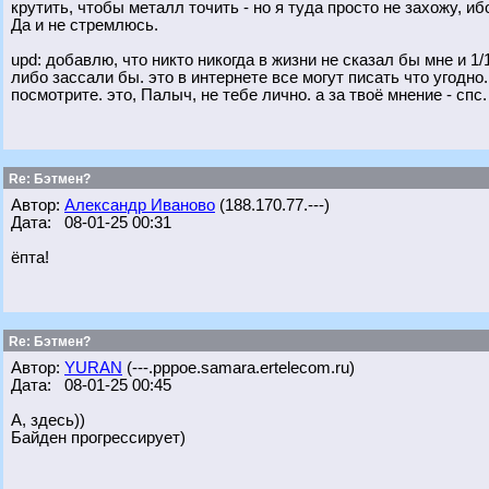
крутить, чтобы металл точить - но я туда просто не захожу, иб
Да и не стремлюсь.
upd: добавлю, что никто никогда в жизни не сказал бы мне и 1
либо зассали бы. это в интернете все могут писать что угодно
посмотрите. это, Палыч, не тебе лично. а за твоё мнение - спс.
Re: Бэтмен?
Автор:
Александр Иваново
(188.170.77.---)
Дата: 08-01-25 00:31
ёпта!
Re: Бэтмен?
Автор:
YURAN
(---.pppoe.samara.ertelecom.ru)
Дата: 08-01-25 00:45
А, здесь))
Байден прогрессирует)