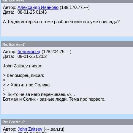
Re: Бэтмен?
Автор:
Александр Иваново
(188.170.77.---)
Дата: 08-01-25 01:43
А Тедди интересно тоже разбанен или его уже навсегда?
Re: Бэтмен?
Автор:
беломорец
(128.204.75.---)
Дата: 08-01-25 02:02
John Zaitsev писал:
> беломорец писал:
>
> > Хватит про Солика
>
> Ты-то чё за него переживаешь?...
Бэтман и Солик - разные люди. Тема про первого.
Re: Бэтмен?
Автор:
John Zaitsev
(---.san.ru)