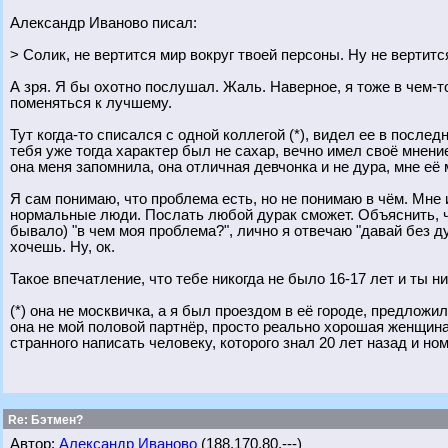
Александр Иваново писал:
> Солик, не вертится мир вокруг твоей персоны. Ну не вертитс
А зря. Я бы охотно послушал. Жаль. Наверное, я тоже в чем-т
поменяться к лучшему.
Тут когда-то списался с одной коллегой (*), видел ее в послед
тебя уже тогда характер был не сахар, вечно имел своё мнени
она меня запомнила, она отличная девчонка и не дура, мне её
Я сам понимаю, что проблема есть, но не понимаю в чём. Мне 
нормальные люди. Послать любой дурак сможет. Объяснить, чт
бывало) "в чем моя проблема?", лично я отвечаю "давай без ду
хочешь. Ну, ок.
Такое впечатление, что тебе никогда не было 16-17 лет и ты н
(*) она не москвичка, а я был проездом в её городе, предложи
она не мой половой партнёр, просто реально хорошая женщина-д
странного написать человеку, которого знал 20 лет назад и н
Re: Бэтмен?
Автор:
Александр Иваново
(188.170.80.---)