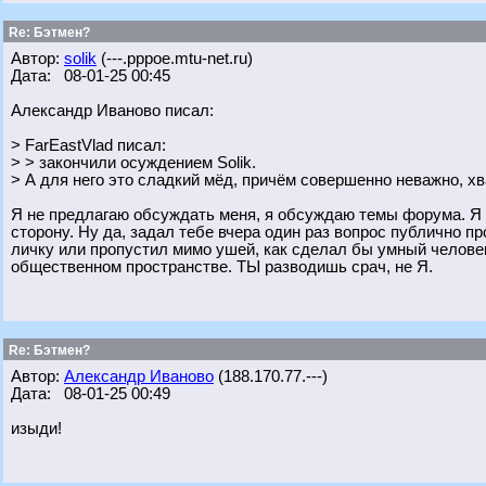
Re: Бэтмен?
Автор:
solik
(---.pppoe.mtu-net.ru)
Дата: 08-01-25 00:45
Александр Иваново писал:
> FarEastVlad писал:
> > закончили осуждением Solik.
> А для него это сладкий мёд, причём совершенно неважно, хв
Я не предлагаю обсуждать меня, я обсуждаю темы форума. Я 
сторону. Ну да, задал тебе вчера один раз вопрос публично пр
личку или пропустил мимо ушей, как сделал бы умный человек
общественном пространстве. ТЫ разводишь срач, не Я.
Re: Бэтмен?
Автор:
Александр Иваново
(188.170.77.---)
Дата: 08-01-25 00:49
изыди!