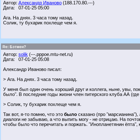
Автор:
Александр Иваново
(188.170.80.---)
Дата: 07-01-25 05:00
Ага. На днях. 3 часа тому назад.
Солик, ту бухарик похлеще чем я.
Re: Бэтмен?
Автор:
solik
(---.pppoe.mtu-net.ru)
Дата: 07-01-25 05:08
Александр Иваново писал:
> Ага. На днях. 3 часа тому назад.
У меня был один очень хороший друг и коллега, ныне, увы, пок
было". В последние годы жизни член питерского клуба АА (где
> Солик, ту бухарик похлеще чем я.
Так вот, я-то помню, что это
было
сказано (про "марсианина"), а
диалоги не забываю, а что выпить могу - не отрицаю. На поч
чтобы было что перечитать и поржать. "Инопланетянин ёпта", 