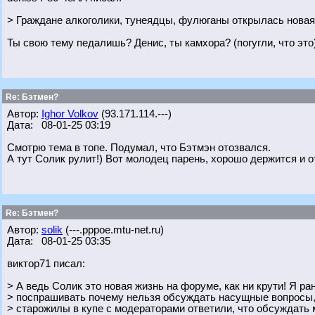
> Граждане алкоголики, тунеядцы, фулюганы открылась новая
Ты свою тему педалишь? Денис, ты камхора? (погугли, что это
Re: Бэтмен?
Автор:
Ighor Volkov
(93.171.114.---)
Дата: 08-01-25 03:19
Смотрю тема в топе. Подумал, что Бэтмэн отозвался.
А тут Солик рулит!) Вот молодец парень, хорошо держится и о
Re: Бэтмен?
Автор:
solik
(---.pppoe.mtu-net.ru)
Дата: 08-01-25 03:35
виктор71 писал:
> А ведь Солик это новая жизнь на форуме, как ни крути! Я р
> поспрашивать почему нельзя обсуждать насущные вопросы, 
> старожилы в купе с модераторами ответили, что обсуждать м