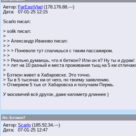
Автор:
FarEastVlad
(178.176.88.---)
Дата: 07-01-25 12:15
Scarlo писал:
> solik писал:
>
> > Александр Иваново писал:
> >
> > > Поневоле тут спалишься с таким пассажиром.
> >
> > Реально думаешь, что я бетмэн? Или он я? Ну ты и дурак! 
> > лет на 10 разный и места проживания тыщ на 5 км отлича
>
> Бэтмэн живет в Хабаровске. Это точно.
> Ты в 5 тысячах км от него, по твоему заявлению.
> Отмеряем 5 тык от Хабаровска и получаем Пермь.
У москвичей всё другое, даже километр длиннее )
Re: Бэтмен?
Автор:
Scarlo
(185.92.34.---)
Дата: 07-01-25 12:47