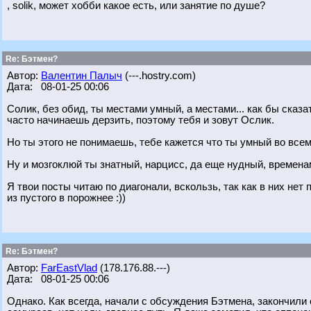
, solik, может хобби какое есть, или занятие по душе?
Re: Бэтмен?
Автор:
Валентин Палыч
(---.hostry.com)
Дата: 08-01-25 00:06
Солик, без обид, ты местами умный, а местами... как бы сказ
часто начинаешь дерзить, поэтому тебя и зовут Ослик.
Но ты этого не понимаешь, тебе кажется что ты умный во всем 
Ну и мозгоклюй ты знатный, нарцисс, да еще нудный, времен
Я твои посты читаю по диагонали, вскользь, так как в них не
из пустого в порожнее :))
Re: Бэтмен?
Автор:
FarEastVlad
(178.176.88.---)
Дата: 08-01-25 00:06
Однако. Как всегда, начали с обсуждения Бэтмена, закончили о