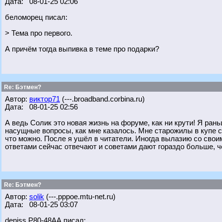
Дата: 08-01-25 02:06
беломорец писал:
> Тема про первого.
А причём тогда выпивка в теме про подарки?
Re: Бэтмен?
Автор:
виктор71
(---.broadband.corbina.ru)
Дата: 08-01-25 02:56
А ведь Солик это новая жизнь на форуме, как ни крути! Я ра
насущные вопросы, как мне казалось. Мне старожилы в купе с
что можно. После я ушёл в читатели. Иногда вылазию со свои
ответами сейчас отвечают и советами дают гораздо больше, ч
Re: Бэтмен?
Автор:
solik
(---.pppoe.mtu-net.ru)
Дата: 08-01-25 03:07
deniss Р80-48АА писал: