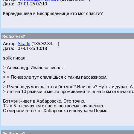
Дата: 07-01-25 07:10
Карандышева в Бесприданнице кто мог спасти?
Re: Бэтмен?
Автор:
Scarlo
(185.92.34.---)
Дата: 07-01-25 10:18
solik писал:
> Александр Иваново писал:
>
> > Поневоле тут спалишься с таким пассажиром.
>
> Реально думаешь, что я бетмэн? Или он я? Ну ты и дурак! А 
> лет на 10 разный и места проживания тыщ на 5 км отличают
Бэтмэн живет в Хабаровске. Это точно.
Ты в 5 тысячах км от него, по твоему заявлению.
Отмеряем 5 тык от Хабаровска и получаем Пермь.
Re: Бэтмен?