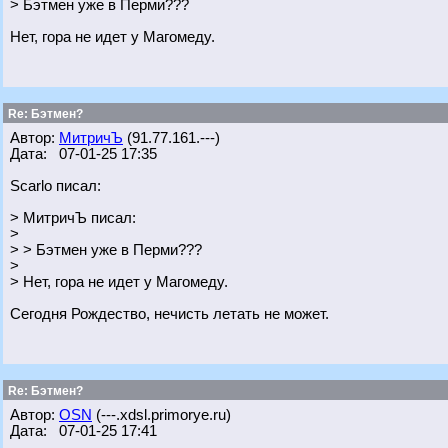
> Бэтмен уже в Перми???
Нет, гора не идет у Магомеду.
Re: Бэтмен?
Автор:
МитричЪ
(91.77.161.---)
Дата: 07-01-25 17:35
Scarlo писал:
> МитричЪ писал:
>
> > Бэтмен уже в Перми???
>
> Нет, гора не идет у Магомеду.
Сегодня Рождество, нечисть летать не может.
Re: Бэтмен?
Автор:
OSN
(---.xdsl.primorye.ru)
Дата: 07-01-25 17:41