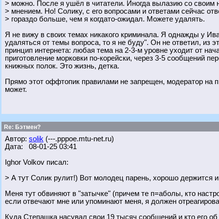
> можно. После я ушёл в читатели. Иногда вылазию со своим
> мнением. Но! Солику, с его вопросами и ответами сейчас от
> гораздо больше, чем я когдато-ожидал. Можете удалять.
Я не вижу в своих темах никакого криминала. Я однажды у Ив
удаляться от темы вопроса, то я не буду". Он не ответил, из 
принцип интернета: любая тема на 2-3-м уровне уходит от нач
приготовление морковки по-корейски, через 3-5 сообщений п
книжных полок. Это жизнь, детка.
Прямо этот оффтопик правилами не запрещен, модератор на пр
может.
Re: Бэтмен?
Автор:
solik
(---.pppoe.mtu-net.ru)
Дата: 08-01-25 03:41
Ighor Volkov писал:
> А тут Солик рулит!) Вот молодец парень, хорошо держится и
Меня тут обвиняют в "затычке" (причем те п=аболы, кто настр
если отвечают мне или упоминают меня, я должен отреагирова
Куда Степашка насувал свои 19 тысяч сообщений и кто его об э