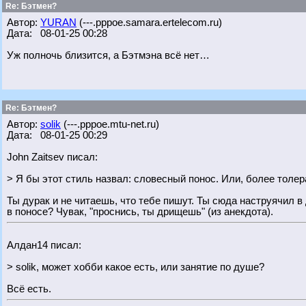
Re: Бэтмен?
Автор:
YURAN
(---.pppoe.samara.ertelecom.ru)
Дата: 08-01-25 00:28
Уж полночь близится, а Бэтмэна всё нет…
Re: Бэтмен?
Автор:
solik
(---.pppoe.mtu-net.ru)
Дата: 08-01-25 00:29
John Zaitsev писал:
> Я бы этот стиль назвал: словесный понос. Или, более толер
Ты дурак и не читаешь, что тебе пишут. Ты сюда наструячил 
в поносе? Чувак, "проснись, ты дрищешь" (из анекдота).
Алдан14 писал:
> solik, может хобби какое есть, или занятие по душе?
Всё есть.