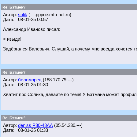
Re: Бэтмен?
Автор:
solik
(---.pppoe.mtu-net.ru)
Дата: 08-01-25 00:57
Александр Иваново писал:
> изыди!
Задёргался Валерьич. Слушай, а почему мне всегда хочется 
Re: Бэтмен?
Автор:
беломорец
(188.170.79.---)
Дата: 08-01-25 01:30
Хватит про Солика, давайте по теме! У Бэтмана может профил
Re: Бэтмен?
Автор:
deniss Р80-48АА
(95.54.230.---)
Дата: 08-01-25 01:33