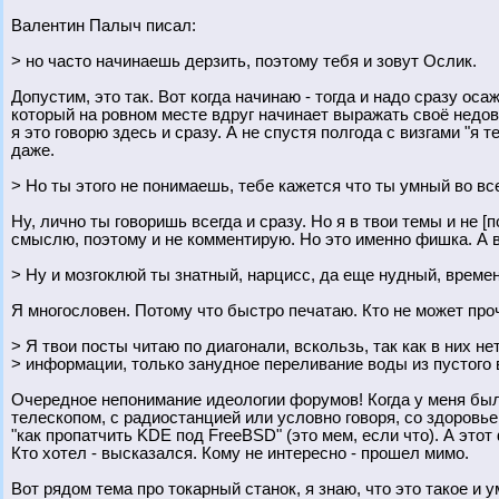
Валентин Палыч писал:
> но часто начинаешь дерзить, поэтому тебя и зовут Ослик.
Допустим, это так. Вот когда начинаю - тогда и надо сразу ос
который на ровном месте вдруг начинает выражать своё недово
я это говорю здесь и сразу. А не спустя полгода с визгами "я 
даже.
> Но ты этого не понимаешь, тебе кажется что ты умный во все
Ну, лично ты говоришь всегда и сразу. Но я в твои темы и не [
смыслю, поэтому и не комментирую. Но это именно фишка. А в т
> Ну и мозгоклюй ты знатный, нарцисс, да еще нудный, врем
Я многословен. Потому что быстро печатаю. Кто не может проч
> Я твои посты читаю по диагонали, вскользь, так как в них не
> информации, только занудное переливание воды из пустого в
Очередное непонимание идеологии форумов! Когда у меня был
телескопом, с радиостанцией или условно говоря, со здоро
"как пропатчить KDE под FreeBSD" (это мем, если что). А этот 
Кто хотел - высказался. Кому не интересно - прошел мимо.
Вот рядом тема про токарный станок, я знаю, что это такое и 