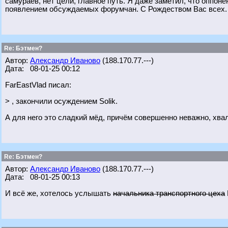
самураев, нет цели, главное путь. Я даже заметил, что оппон
появлением обсуждаемых форумчан. С Рождеством Вас всех.
Re: Бэтмен?
Автор:
Александр Иваново
(188.170.77.---)
Дата: 08-01-25 00:12
FarEastVlad писал:
> , закончили осуждением Solik.
А для него это сладкий мёд, причём совершенно неважно, хвал
Re: Бэтмен?
Автор:
Александр Иваново
(188.170.77.---)
Дата: 08-01-25 00:13
И всё же, хотелось услышать
начальника транспортного цеха