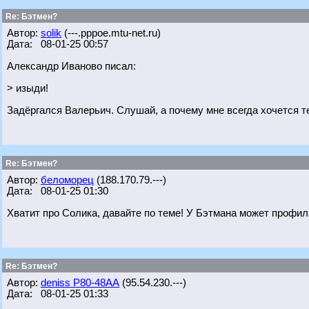
Re: Бэтмен?
Автор:
solik
(---.pppoe.mtu-net.ru)
Дата: 08-01-25 00:57
Александр Иваново писал:
> изыди!
Задёргался Валерьич. Слушай, а почему мне всегда хочется 
Re: Бэтмен?
Автор:
беломорец
(188.170.79.---)
Дата: 08-01-25 01:30
Хватит про Солика, давайте по теме! У Бэтмана может профил
Re: Бэтмен?
Автор:
deniss Р80-48АА
(95.54.230.---)
Дата: 08-01-25 01:33