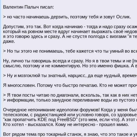
Валентин Палыч писал:
> но часто начинаешь дерзить, поэтому тебя и зовут Ослик.
Допустим, это так. Вот когда начинаю - тогда и надо сразу ос
который на ровном месте вдруг начинает выражать своё недово
я это говорю здесь и сразу. А не спустя полгода с визгами "я 
даже.
> Но ты этого не понимаешь, тебе кажется что ты умный во все
Ну, лично ты говоришь всегда и сразу. Но я в твои темы и не [
смыслю, поэтому и не комментирую. Но это именно фишка. А в т
> Ну и мозгоклюй ты знатный, нарцисс, да еще нудный, врем
Я многословен. Потому что быстро печатаю. Кто не может проч
> Я твои посты читаю по диагонали, вскользь, так как в них не
> информации, только занудное переливание воды из пустого в
Очередное непонимание идеологии форумов! Когда у меня был
телескопом, с радиостанцией или условно говоря, со здоро
"как пропатчить KDE под FreeBSD" (это мем, если что). А этот 
Кто хотел - высказался. Кому не интересно - прошел мимо.
Вот рядом тема про токарный станок, я знаю, что это такое и 