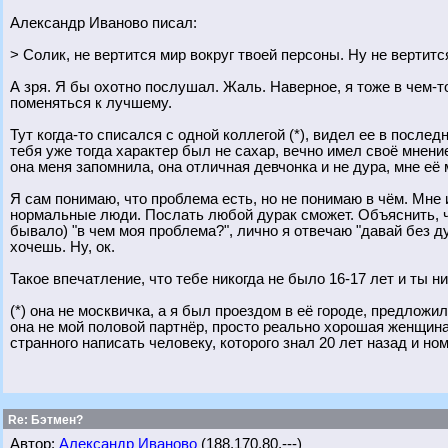
Александр Иваново писал:
> Солик, не вертится мир вокруг твоей персоны. Ну не вертитс
А зря. Я бы охотно послушал. Жаль. Наверное, я тоже в чем-т
поменяться к лучшему.
Тут когда-то списался с одной коллегой (*), видел ее в послед
тебя уже тогда характер был не сахар, вечно имел своё мнени
она меня запомнила, она отличная девчонка и не дура, мне её
Я сам понимаю, что проблема есть, но не понимаю в чём. Мне 
нормальные люди. Послать любой дурак сможет. Объяснить, чт
бывало) "в чем моя проблема?", лично я отвечаю "давай без ду
хочешь. Ну, ок.
Такое впечатление, что тебе никогда не было 16-17 лет и ты н
(*) она не москвичка, а я был проездом в её городе, предложи
она не мой половой партнёр, просто реально хорошая женщина-д
странного написать человеку, которого знал 20 лет назад и н
Re: Бэтмен?
Автор:
Александр Иваново
(188.170.80.---)