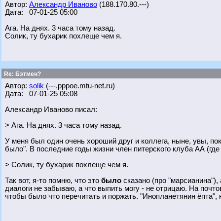
Автор:
Александр Иваново
(188.170.80.---)
Дата: 07-01-25 05:00
Ага. На днях. 3 часа тому назад.
Солик, ту бухарик похлеще чем я.
Re: Бэтмен?
Автор:
solik
(---.pppoe.mtu-net.ru)
Дата: 07-01-25 05:08
Александр Иваново писал:
> Ага. На днях. 3 часа тому назад.
У меня был один очень хороший друг и коллега, ныне, увы, пок
было". В последние годы жизни член питерского клуба АА (где
> Солик, ту бухарик похлеще чем я.
Так вот, я-то помню, что это
было
сказано (про "марсианина"), а
диалоги не забываю, а что выпить могу - не отрицаю. На поч
чтобы было что перечитать и поржать. "Инопланетянин ёпта", 