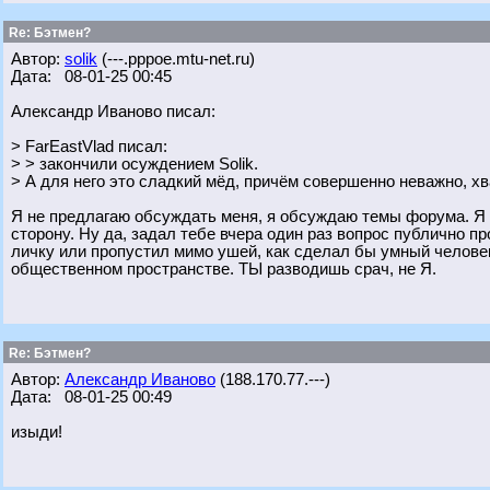
Re: Бэтмен?
Автор:
solik
(---.pppoe.mtu-net.ru)
Дата: 08-01-25 00:45
Александр Иваново писал:
> FarEastVlad писал:
> > закончили осуждением Solik.
> А для него это сладкий мёд, причём совершенно неважно, хв
Я не предлагаю обсуждать меня, я обсуждаю темы форума. Я 
сторону. Ну да, задал тебе вчера один раз вопрос публично пр
личку или пропустил мимо ушей, как сделал бы умный человек
общественном пространстве. ТЫ разводишь срач, не Я.
Re: Бэтмен?
Автор:
Александр Иваново
(188.170.77.---)
Дата: 08-01-25 00:49
изыди!