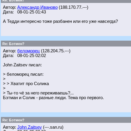
Re: Бэтмен?
Автор:
Александр Иваново
(188.170.77.---)
Дата: 08-01-25 01:43
А Тедди интересно тоже разбанен или его уже навсегда?
Re: Бэтмен?
Автор:
беломорец
(128.204.75.---)
Дата: 08-01-25 02:02
John Zaitsev писал:
> беломорец писал:
>
> > Хватит про Солика
>
> Ты-то чё за него переживаешь?...
Бэтман и Солик - разные люди. Тема про первого.
Re: Бэтмен?
Автор:
John Zaitsev
(---.san.ru)