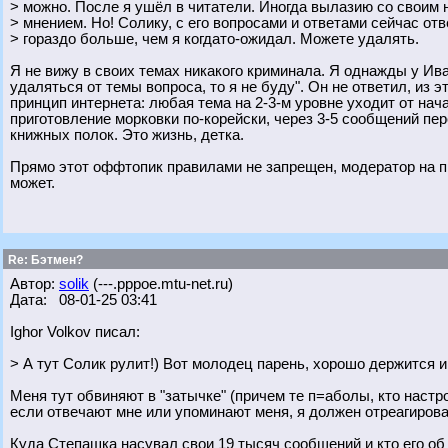
> можно. После я ушёл в читатели. Иногда вылазию со своим
> мнением. Но! Солику, с его вопросами и ответами сейчас от
> гораздо больше, чем я когдато-ожидал. Можете удалять.
Я не вижу в своих темах никакого криминала. Я однажды у Ив
удаляться от темы вопроса, то я не буду". Он не ответил, из 
принцип интернета: любая тема на 2-3-м уровне уходит от нач
приготовление морковки по-корейски, через 3-5 сообщений п
книжных полок. Это жизнь, детка.
Прямо этот оффтопик правилами не запрещен, модератор на пр
может.
Re: Бэтмен?
Автор:
solik
(---.pppoe.mtu-net.ru)
Дата: 08-01-25 03:41
Ighor Volkov писал:
> А тут Солик рулит!) Вот молодец парень, хорошо держится и
Меня тут обвиняют в "затычке" (причем те п=аболы, кто настр
если отвечают мне или упоминают меня, я должен отреагирова
Куда Степашка насувал свои 19 тысяч сообщений и кто его об э