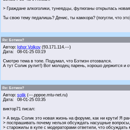
> Граждане алкоголики, тунеядцы, фулюганы открылась новая
Ты свою тему педалишь? Денис, ты камхора? (погугли, что это
Re: Бэтмен?
Автор:
Ighor Volkov
(93.171.114.---)
Дата: 08-01-25 03:19
Смотрю тема в топе. Подумал, что Бэтмэн отозвался.
А тут Солик рулит!) Вот молодец парень, хорошо держится и о
Re: Бэтмен?
Автор:
solik
(---.pppoe.mtu-net.ru)
Дата: 08-01-25 03:35
виктор71 писал:
> А ведь Солик это новая жизнь на форуме, как ни крути! Я р
> поспрашивать почему нельзя обсуждать насущные вопросы, 
> старожилы в купе с модераторами ответили, что обсуждать м