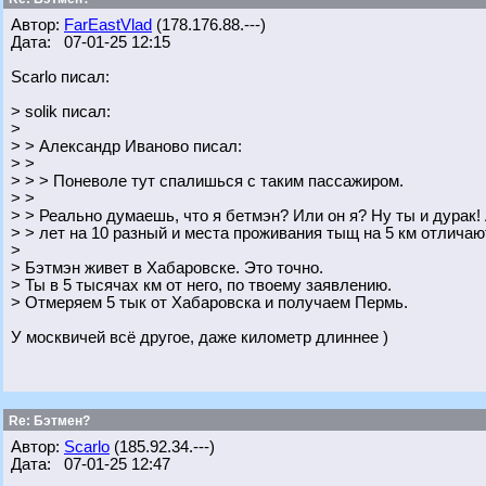
Автор:
FarEastVlad
(178.176.88.---)
Дата: 07-01-25 12:15
Scarlo писал:
> solik писал:
>
> > Александр Иваново писал:
> >
> > > Поневоле тут спалишься с таким пассажиром.
> >
> > Реально думаешь, что я бетмэн? Или он я? Ну ты и дурак! 
> > лет на 10 разный и места проживания тыщ на 5 км отлича
>
> Бэтмэн живет в Хабаровске. Это точно.
> Ты в 5 тысячах км от него, по твоему заявлению.
> Отмеряем 5 тык от Хабаровска и получаем Пермь.
У москвичей всё другое, даже километр длиннее )
Re: Бэтмен?
Автор:
Scarlo
(185.92.34.---)
Дата: 07-01-25 12:47