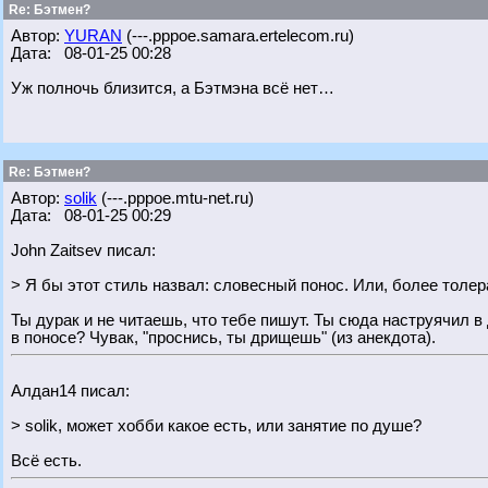
Re: Бэтмен?
Автор:
YURAN
(---.pppoe.samara.ertelecom.ru)
Дата: 08-01-25 00:28
Уж полночь близится, а Бэтмэна всё нет…
Re: Бэтмен?
Автор:
solik
(---.pppoe.mtu-net.ru)
Дата: 08-01-25 00:29
John Zaitsev писал:
> Я бы этот стиль назвал: словесный понос. Или, более толер
Ты дурак и не читаешь, что тебе пишут. Ты сюда наструячил 
в поносе? Чувак, "проснись, ты дрищешь" (из анекдота).
Алдан14 писал:
> solik, может хобби какое есть, или занятие по душе?
Всё есть.