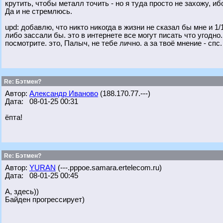
крутить, чтобы металл точить - но я туда просто не захожу, иб
Да и не стремлюсь.
upd: добавлю, что никто никогда в жизни не сказал бы мне и 1
либо зассали бы. это в интернете все могут писать что угодно
посмотрите. это, Палыч, не тебе лично. а за твоё мнение - спс.
Re: Бэтмен?
Автор:
Александр Иваново
(188.170.77.---)
Дата: 08-01-25 00:31
ёпта!
Re: Бэтмен?
Автор:
YURAN
(---.pppoe.samara.ertelecom.ru)
Дата: 08-01-25 00:45
А, здесь))
Байден прогрессирует)