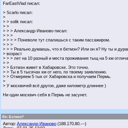
FarEastVlad писал:
> Scarlo писал:
>
> > solik писал:
> >
> > > Александр Иваново писал:
> > >
> > > > Поневоле тут спалишься с таким пассажиром.
> > >
> > > Реально думаешь, что я бетмэн? Или он я? Ну ты и дурак
> возраст
> > > лет на 10 разный и места проживания тыщ на 5 км отлич
> >
> > Бэтмэн живет в Хабаровске. Это точно.
> > Ты в 5 тысячах км от него, по твоему заявлению.
> > Отмеряем 5 тык от Хабаровска и получаем Пермь.
>
> У москвичей всё другое, даже километр длиннее )
Ни один москвич себя в Пермь не засунет.
Re: Бэтмен?
Автор:
Александр Иваново
(188.170.80.---)