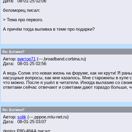
Дата: 08-01-25 02:06
беломорец писал:
> Тема про первого.
А причём тогда выпивка в теме про подарки?
Re: Бэтмен?
Автор:
виктор71
(---.broadband.corbina.ru)
Дата: 08-01-25 02:56
А ведь Солик это новая жизнь на форуме, как ни крути! Я ра
насущные вопросы, как мне казалось. Мне старожилы в купе с
что можно. После я ушёл в читатели. Иногда вылазию со свои
ответами сейчас отвечают и советами дают гораздо больше, ч
Re: Бэтмен?
Автор:
solik
(---.pppoe.mtu-net.ru)
Дата: 08-01-25 03:07
deniss Р80-48АА писал: