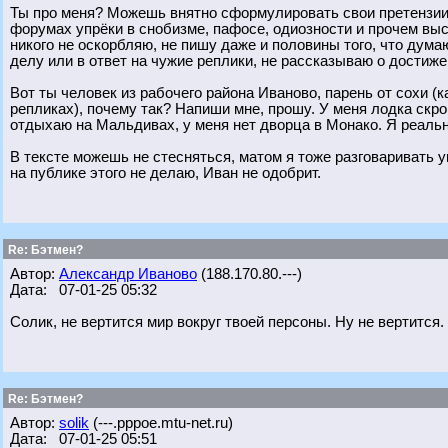
Ты про меня? Можешь внятно сформулировать свои претензии?
форумах упрёки в снобизме, пафосе, одиозности и прочем выс
никого не оскорбляю, не пишу даже и половины того, что думаю
делу или в ответ на чужие реплики, не рассказываю о дости
Вот ты человек из рабочего района Иваново, парень от сохи 
репликах), почему так? Напиши мне, прошу. У меня лодка скр
отдыхаю на Мальдивах, у меня нет дворца в Монако. Я реальн
В тексте можешь не стесняться, матом я тоже разговаривать 
на публике этого не делаю, Иван не одобрит.
Re: Бэтмен?
Автор:
Александр Иваново
(188.170.80.---)
Дата: 07-01-25 05:32
Солик, не вертится мир вокруг твоей персоны. Ну не вертится.
Re: Бэтмен?
Автор:
solik
(---.pppoe.mtu-net.ru)
Дата: 07-01-25 05:51