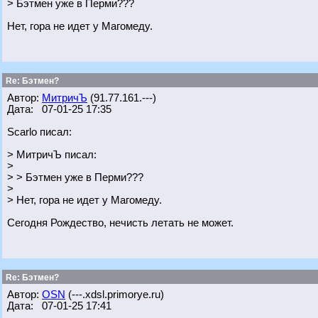
> Бэтмен уже в Перми???
Нет, гора не идет у Магомеду.
Re: Бэтмен?
Автор:
МитричЪ
(91.77.161.---)
Дата: 07-01-25 17:35
Scarlo писал:
> МитричЪ писал:
>
> > Бэтмен уже в Перми???
>
> Нет, гора не идет у Магомеду.
Сегодня Рождество, нечисть летать не может.
Re: Бэтмен?
Автор:
OSN
(---.xdsl.primorye.ru)
Дата: 07-01-25 17:41