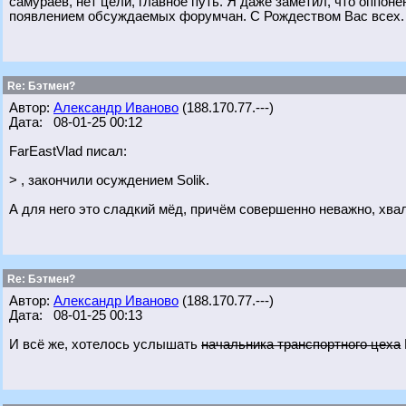
самураев, нет цели, главное путь. Я даже заметил, что оппон
появлением обсуждаемых форумчан. С Рождеством Вас всех.
Re: Бэтмен?
Автор:
Александр Иваново
(188.170.77.---)
Дата: 08-01-25 00:12
FarEastVlad писал:
> , закончили осуждением Solik.
А для него это сладкий мёд, причём совершенно неважно, хвал
Re: Бэтмен?
Автор:
Александр Иваново
(188.170.77.---)
Дата: 08-01-25 00:13
И всё же, хотелось услышать
начальника транспортного цеха