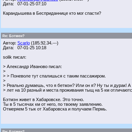
Дата: 07-01-25 07:10
Карандышева в Бесприданнице кто мог спасти?
Re: Бэтмен?
Автор:
Scarlo
(185.92.34.---)
Дата: 07-01-25 10:18
solik писал:
> Александр Иваново писал:
>
> > Поневоле тут спалишься с таким пассажиром.
>
> Реально думаешь, что я бетмэн? Или он я? Ну ты и дурак! А 
> лет на 10 разный и места проживания тыщ на 5 км отличают
Бэтмэн живет в Хабаровске. Это точно.
Ты в 5 тысячах км от него, по твоему заявлению.
Отмеряем 5 тык от Хабаровска и получаем Пермь.
Re: Бэтмен?