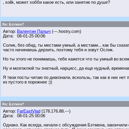
, solik, может хобби какое есть, или занятие по душе?
Re: Бэтмен?
Автор:
Валентин Палыч
(---.hostry.com)
Дата: 08-01-25 00:06
Солик, без обид, ты местами умный, а местами... как бы сказ
часто начинаешь дерзить, поэтому тебя и зовут Ослик.
Но ты этого не понимаешь, тебе кажется что ты умный во всем 
Ну и мозгоклюй ты знатный, нарцисс, да еще нудный, времен
Я твои посты читаю по диагонали, вскользь, так как в них не
из пустого в порожнее :))
Re: Бэтмен?
Автор:
FarEastVlad
(178.176.88.---)
Дата: 08-01-25 00:06
Однако. Как всегда, начали с обсуждения Бэтмена, закончили о