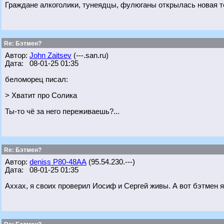
Граждане алкоголики, тунеядцы, фулюганы открылась новая т
Re: Бэтмен?
Автор:
John Zaitsev
(---.san.ru)
Дата: 08-01-25 01:35
беломорец писал:
> Хватит про Солика
Ты-то чё за него переживаешь?...
Re: Бэтмен?
Автор:
deniss Р80-48АА
(95.54.230.---)
Дата: 08-01-25 01:35
Аххах, я своих проверил Иосиф и Сергей живы. А вот бэтмен я