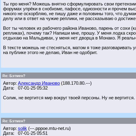
Ты про меня? Можешь внятно сформулировать свои претензии?
форумах упрёки в снобизме, пафосе, одиозности и прочем выс
никого не оскорбляю, не пишу даже и половины того, что думаю
делу или в ответ на чужие реплики, не рассказываю о дости
Вот ты человек из рабочего района Иваново, парень от сохи 
репликах), почему так? Напиши мне, прошу. У меня лодка скр
отдыхаю на Мальдивах, у меня нет дворца в Монако. Я реальн
В тексте можешь не стесняться, матом я тоже разговаривать 
на публике этого не делаю, Иван не одобрит.
Re: Бэтмен?
Автор:
Александр Иваново
(188.170.80.---)
Дата: 07-01-25 05:32
Солик, не вертится мир вокруг твоей персоны. Ну не вертится.
Re: Бэтмен?
Автор:
solik
(---.pppoe.mtu-net.ru)
Дата: 07-01-25 05:51