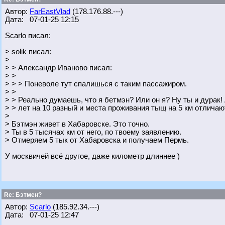
Автор:
FarEastVlad
(178.176.88.---)
Дата: 07-01-25 12:15
Scarlo писал:
> solik писал:
>
> > Александр Иваново писал:
> >
> > > Поневоле тут спалишься с таким пассажиром.
> >
> > Реально думаешь, что я бетмэн? Или он я? Ну ты и дурак! 
> > лет на 10 разный и места проживания тыщ на 5 км отлича
>
> Бэтмэн живет в Хабаровске. Это точно.
> Ты в 5 тысячах км от него, по твоему заявлению.
> Отмеряем 5 тык от Хабаровска и получаем Пермь.
У москвичей всё другое, даже километр длиннее )
Re: Бэтмен?
Автор:
Scarlo
(185.92.34.---)
Дата: 07-01-25 12:47