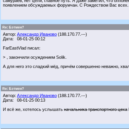
самураев, нет цели, главное путь. Я даже заметил, что оппон
появлением обсуждаемых форумчан. С Рождеством Вас всех.
Re: Бэтмен?
Автор:
Александр Иваново
(188.170.77.---)
Дата: 08-01-25 00:12
FarEastVlad писал:
> , закончили осуждением Solik.
А для него это сладкий мёд, причём совершенно неважно, хвал
Re: Бэтмен?
Автор:
Александр Иваново
(188.170.77.---)
Дата: 08-01-25 00:13
И всё же, хотелось услышать
начальника транспортного цеха