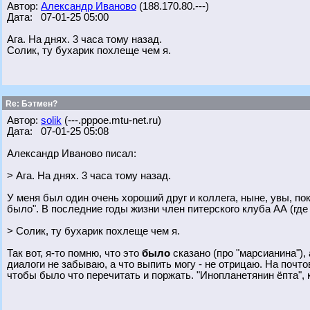
Автор:
Александр Иваново
(188.170.80.---)
Дата: 07-01-25 05:00
Ага. На днях. 3 часа тому назад.
Солик, ту бухарик похлеще чем я.
Re: Бэтмен?
Автор:
solik
(---.pppoe.mtu-net.ru)
Дата: 07-01-25 05:08
Александр Иваново писал:
> Ага. На днях. 3 часа тому назад.
У меня был один очень хороший друг и коллега, ныне, увы, пок
было". В последние годы жизни член питерского клуба АА (где
> Солик, ту бухарик похлеще чем я.
Так вот, я-то помню, что это
было
сказано (про "марсианина"), а
диалоги не забываю, а что выпить могу - не отрицаю. На поч
чтобы было что перечитать и поржать. "Инопланетянин ёпта", 