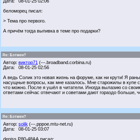
Дата: 08-01-25 02:06
беломорец писал:
> Тема про первого.
А причём тогда выпивка в теме про подарки?
Re: Бэтмен?
Автор:
виктор71
(---.broadband.corbina.ru)
Дата: 08-01-25 02:56
А ведь Солик это новая жизнь на форуме, как ни крути! Я ра
насущные вопросы, как мне казалось. Мне старожилы в купе с
что можно. После я ушёл в читатели. Иногда вылазию со свои
ответами сейчас отвечают и советами дают гораздо больше, ч
Re: Бэтмен?
Автор:
solik
(---.pppoe.mtu-net.ru)
Дата: 08-01-25 03:07
deniss Р80-48АА писал: