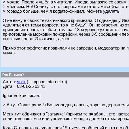
> можно. После я ушёл в читатели. Иногда вылазию со своим
> мнением. Но! Солику, с его вопросами и ответами сейчас от
> гораздо больше, чем я когдато-ожидал. Можете удалять.
Я не вижу в своих темах никакого криминала. Я однажды у Ив
удаляться от темы вопроса, то я не буду". Он не ответил, из 
принцип интернета: любая тема на 2-3-м уровне уходит от нач
приготовление морковки по-корейски, через 3-5 сообщений п
книжных полок. Это жизнь, детка.
Прямо этот оффтопик правилами не запрещен, модератор на пр
может.
Re: Бэтмен?
Автор:
solik
(---.pppoe.mtu-net.ru)
Дата: 08-01-25 03:41
Ighor Volkov писал:
> А тут Солик рулит!) Вот молодец парень, хорошо держится и
Меня тут обвиняют в "затычке" (причем те п=аболы, кто настр
если отвечают мне или упоминают меня, я должен отреагирова
Куда Степашка насувал свои 19 тысяч сообщений и кто его об э