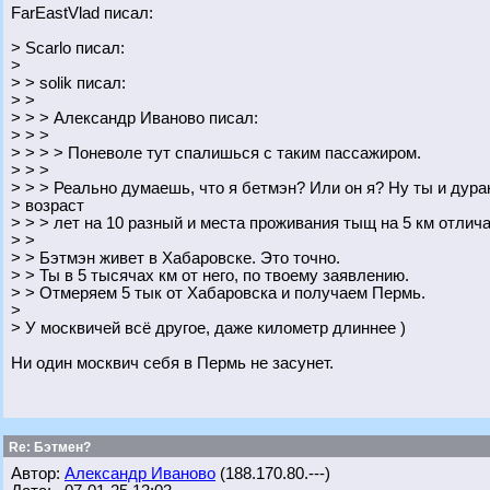
FarEastVlad писал:
> Scarlo писал:
>
> > solik писал:
> >
> > > Александр Иваново писал:
> > >
> > > > Поневоле тут спалишься с таким пассажиром.
> > >
> > > Реально думаешь, что я бетмэн? Или он я? Ну ты и дурак
> возраст
> > > лет на 10 разный и места проживания тыщ на 5 км отлич
> >
> > Бэтмэн живет в Хабаровске. Это точно.
> > Ты в 5 тысячах км от него, по твоему заявлению.
> > Отмеряем 5 тык от Хабаровска и получаем Пермь.
>
> У москвичей всё другое, даже километр длиннее )
Ни один москвич себя в Пермь не засунет.
Re: Бэтмен?
Автор:
Александр Иваново
(188.170.80.---)