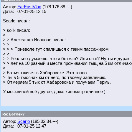
Автор:
FarEastVlad
(178.176.88.---)
Дата: 07-01-25 12:15
Scarlo писал:
> solik писал:
>
> > Александр Иваново писал:
> >
> > > Поневоле тут спалишься с таким пассажиром.
> >
> > Реально думаешь, что я бетмэн? Или он я? Ну ты и дурак! 
> > лет на 10 разный и места проживания тыщ на 5 км отлича
>
> Бэтмэн живет в Хабаровске. Это точно.
> Ты в 5 тысячах км от него, по твоему заявлению.
> Отмеряем 5 тык от Хабаровска и получаем Пермь.
У москвичей всё другое, даже километр длиннее )
Re: Бэтмен?
Автор:
Scarlo
(185.92.34.---)
Дата: 07-01-25 12:47