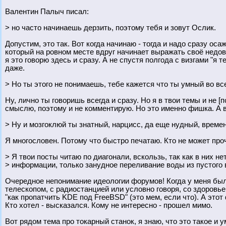
Валентин Палыч писал:
> но часто начинаешь дерзить, поэтому тебя и зовут Ослик.
Допустим, это так. Вот когда начинаю - тогда и надо сразу ос
который на ровном месте вдруг начинает выражать своё недово
я это говорю здесь и сразу. А не спустя полгода с визгами "я 
даже.
> Но ты этого не понимаешь, тебе кажется что ты умный во все
Ну, лично ты говоришь всегда и сразу. Но я в твои темы и не [
смыслю, поэтому и не комментирую. Но это именно фишка. А в т
> Ну и мозгоклюй ты знатный, нарцисс, да еще нудный, врем
Я многословен. Потому что быстро печатаю. Кто не может проч
> Я твои посты читаю по диагонали, вскользь, так как в них не
> информации, только занудное переливание воды из пустого в
Очередное непонимание идеологии форумов! Когда у меня был
телескопом, с радиостанцией или условно говоря, со здоро
"как пропатчить KDE под FreeBSD" (это мем, если что). А этот 
Кто хотел - высказался. Кому не интересно - прошел мимо.
Вот рядом тема про токарный станок, я знаю, что это такое и 