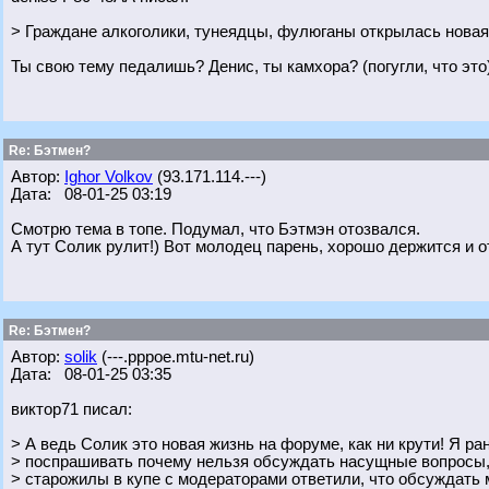
> Граждане алкоголики, тунеядцы, фулюганы открылась новая
Ты свою тему педалишь? Денис, ты камхора? (погугли, что это
Re: Бэтмен?
Автор:
Ighor Volkov
(93.171.114.---)
Дата: 08-01-25 03:19
Смотрю тема в топе. Подумал, что Бэтмэн отозвался.
А тут Солик рулит!) Вот молодец парень, хорошо держится и о
Re: Бэтмен?
Автор:
solik
(---.pppoe.mtu-net.ru)
Дата: 08-01-25 03:35
виктор71 писал:
> А ведь Солик это новая жизнь на форуме, как ни крути! Я р
> поспрашивать почему нельзя обсуждать насущные вопросы, 
> старожилы в купе с модераторами ответили, что обсуждать м