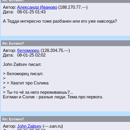
Re: Бэтмен?
Автор:
Александр Иваново
(188.170.77.---)
Дата: 08-01-25 01:43
А Тедди интересно тоже разбанен или его уже навсегда?
Re: Бэтмен?
Автор:
беломорец
(128.204.75.---)
Дата: 08-01-25 02:02
John Zaitsev писал:
> беломорец писал:
>
> > Хватит про Солика
>
> Ты-то чё за него переживаешь?...
Бэтман и Солик - разные люди. Тема про первого.
Re: Бэтмен?
Автор:
John Zaitsev
(---.san.ru)