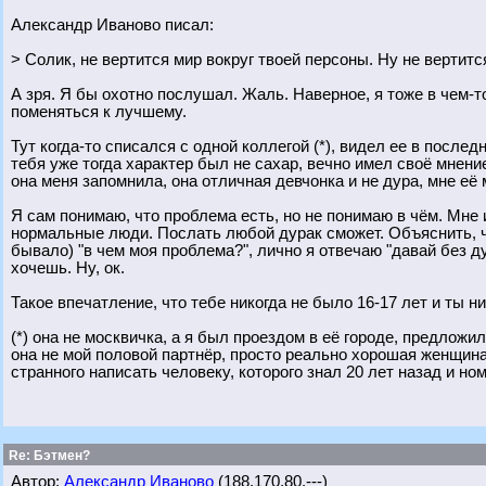
Александр Иваново писал:
> Солик, не вертится мир вокруг твоей персоны. Ну не вертитс
А зря. Я бы охотно послушал. Жаль. Наверное, я тоже в чем-т
поменяться к лучшему.
Тут когда-то списался с одной коллегой (*), видел ее в послед
тебя уже тогда характер был не сахар, вечно имел своё мнени
она меня запомнила, она отличная девчонка и не дура, мне её
Я сам понимаю, что проблема есть, но не понимаю в чём. Мне 
нормальные люди. Послать любой дурак сможет. Объяснить, чт
бывало) "в чем моя проблема?", лично я отвечаю "давай без ду
хочешь. Ну, ок.
Такое впечатление, что тебе никогда не было 16-17 лет и ты н
(*) она не москвичка, а я был проездом в её городе, предложи
она не мой половой партнёр, просто реально хорошая женщина-д
странного написать человеку, которого знал 20 лет назад и н
Re: Бэтмен?
Автор:
Александр Иваново
(188.170.80.---)