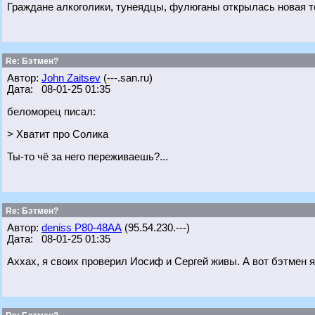
Граждане алкоголики, тунеядцы, фулюганы открылась новая т
Re: Бэтмен?
Автор:
John Zaitsev
(---.san.ru)
Дата: 08-01-25 01:35
беломорец писал:
> Хватит про Солика
Ты-то чё за него переживаешь?...
Re: Бэтмен?
Автор:
deniss Р80-48АА
(95.54.230.---)
Дата: 08-01-25 01:35
Аххах, я своих проверил Иосиф и Сергей живы. А вот бэтмен я