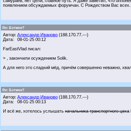
самураев, нет цели, главное путь. Я даже заметил, что оппон
появлением обсуждаемых форумчан. С Рождеством Вас всех.
Re: Бэтмен?
Автор:
Александр Иваново
(188.170.77.---)
Дата: 08-01-25 00:12
FarEastVlad писал:
> , закончили осуждением Solik.
А для него это сладкий мёд, причём совершенно неважно, хвал
Re: Бэтмен?
Автор:
Александр Иваново
(188.170.77.---)
Дата: 08-01-25 00:13
И всё же, хотелось услышать
начальника транспортного цеха