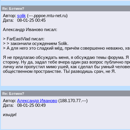
Re: Бэтмен?
Автор:
solik
(---.pppoe.mtu-net.ru)
Дата: 08-01-25 00:45
Александр Иваново писал:
> FarEastVlad писал:
> > закончили осуждением Solik.
> А для него это сладкий мёд, причём совершенно неважно, хв
Я не предлагаю обсуждать меня, я обсуждаю темы форума. Я 
сторону. Ну да, задал тебе вчера один раз вопрос публично пр
личку или пропустил мимо ушей, как сделал бы умный человек
общественном пространстве. ТЫ разводишь срач, не Я.
Re: Бэтмен?
Автор:
Александр Иваново
(188.170.77.---)
Дата: 08-01-25 00:49
изыди!