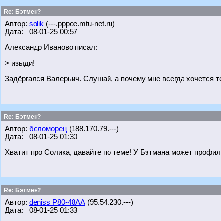
Re: Бэтмен?
Автор:
solik
(---.pppoe.mtu-net.ru)
Дата: 08-01-25 00:57
Александр Иваново писал:
> изыди!
Задёргался Валерьич. Слушай, а почему мне всегда хочется 
Re: Бэтмен?
Автор:
беломорец
(188.170.79.---)
Дата: 08-01-25 01:30
Хватит про Солика, давайте по теме! У Бэтмана может профил
Re: Бэтмен?
Автор:
deniss Р80-48АА
(95.54.230.---)
Дата: 08-01-25 01:33