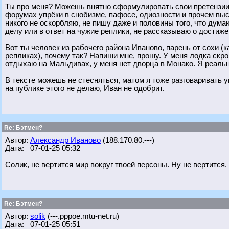
Ты про меня? Можешь внятно сформулировать свои претензии?
форумах упрёки в снобизме, пафосе, одиозности и прочем выс
никого не оскорбляю, не пишу даже и половины того, что думаю
делу или в ответ на чужие реплики, не рассказываю о дости
Вот ты человек из рабочего района Иваново, парень от сохи 
репликах), почему так? Напиши мне, прошу. У меня лодка скр
отдыхаю на Мальдивах, у меня нет дворца в Монако. Я реальн
В тексте можешь не стесняться, матом я тоже разговаривать 
на публике этого не делаю, Иван не одобрит.
Re: Бэтмен?
Автор:
Александр Иваново
(188.170.80.---)
Дата: 07-01-25 05:32
Солик, не вертится мир вокруг твоей персоны. Ну не вертится.
Re: Бэтмен?
Автор:
solik
(---.pppoe.mtu-net.ru)
Дата: 07-01-25 05:51