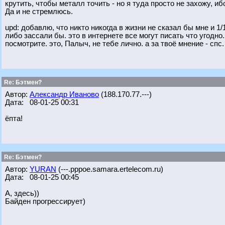
крутить, чтобы металл точить - но я туда просто не захожу, иб
Да и не стремлюсь.
upd: добавлю, что никто никогда в жизни не сказал бы мне и 1
либо зассали бы. это в интернете все могут писать что угодно
посмотрите. это, Палыч, не тебе лично. а за твоё мнение - спс.
Re: Бэтмен?
Автор:
Александр Иваново
(188.170.77.---)
Дата: 08-01-25 00:31
ёпта!
Re: Бэтмен?
Автор:
YURAN
(---.pppoe.samara.ertelecom.ru)
Дата: 08-01-25 00:45
А, здесь))
Байден прогрессирует)