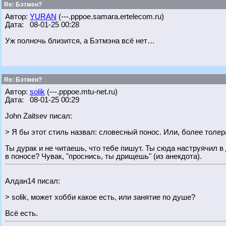
Re: Бэтмен?
Автор:
YURAN
(---.pppoe.samara.ertelecom.ru)
Дата: 08-01-25 00:28
Уж полночь близится, а Бэтмэна всё нет…
Re: Бэтмен?
Автор:
solik
(---.pppoe.mtu-net.ru)
Дата: 08-01-25 00:29
John Zaitsev писал:
> Я бы этот стиль назвал: словесный понос. Или, более толер
Ты дурак и не читаешь, что тебе пишут. Ты сюда наструячил 
в поносе? Чувак, "проснись, ты дрищешь" (из анекдота).
Алдан14 писал:
> solik, может хобби какое есть, или занятие по душе?
Всё есть.