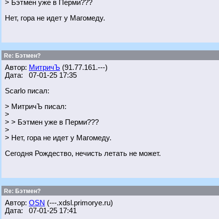
> Бэтмен уже в Перми???
Нет, гора не идет у Магомеду.
Re: Бэтмен?
Автор:
МитричЪ
(91.77.161.---)
Дата: 07-01-25 17:35
Scarlo писал:
> МитричЪ писал:
>
> > Бэтмен уже в Перми???
>
> Нет, гора не идет у Магомеду.
Сегодня Рождество, нечисть летать не может.
Re: Бэтмен?
Автор:
OSN
(---.xdsl.primorye.ru)
Дата: 07-01-25 17:41