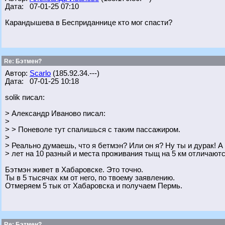
Дата: 07-01-25 07:10
Карандышева в Бесприданнице кто мог спасти?
Re: Бэтмен?
Автор:
Scarlo
(185.92.34.---)
Дата: 07-01-25 10:18
solik писал:
> Александр Иваново писал:
>
> > Поневоле тут спалишься с таким пассажиром.
>
> Реально думаешь, что я бетмэн? Или он я? Ну ты и дурак! А 
> лет на 10 разный и места проживания тыщ на 5 км отличают
Бэтмэн живет в Хабаровске. Это точно.
Ты в 5 тысячах км от него, по твоему заявлению.
Отмеряем 5 тык от Хабаровска и получаем Пермь.
Re: Бэтмен?