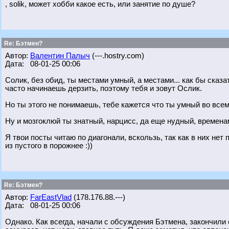
, solik, может хобби какое есть, или занятие по душе?
Re: Бэтмен?
Автор:
Валентин Палыч
(---.hostry.com)
Дата: 08-01-25 00:06
Солик, без обид, ты местами умный, а местами... как бы сказ
часто начинаешь дерзить, поэтому тебя и зовут Ослик.
Но ты этого не понимаешь, тебе кажется что ты умный во всем 
Ну и мозгоклюй ты знатный, нарцисс, да еще нудный, времен
Я твои посты читаю по диагонали, вскользь, так как в них не
из пустого в порожнее :))
Re: Бэтмен?
Автор:
FarEastVlad
(178.176.88.---)
Дата: 08-01-25 00:06
Однако. Как всегда, начали с обсуждения Бэтмена, закончили о