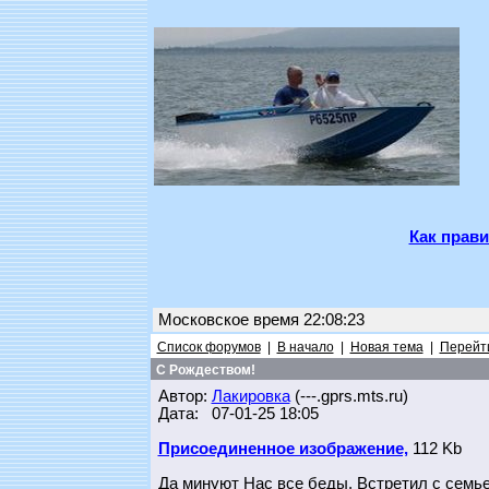
Как прави
Московское время 22:08:23
Список форумов
|
В начало
|
Новая тема
|
Перейти
С Рождеством!
Автор:
Лакировка
(---.gprs.mts.ru)
Дата: 07-01-25 18:05
Присоединенное изображение,
112 Kb
Да минуют Нас все беды. Встретил с семье