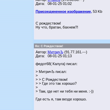
Дата: 08-01-25 01:02
Присоединенное изображение,
53 Kb
С рождеством!
Ну что, братан, бахнем?!
Re: С Рождеством!
Автор:
МитричЪ
(91.77.161.---)
Дата: 08-01-25 01:13
федот68( Калуга) писал:
> МитричЪ писал:
>
> > С Рождеством!
> > Где это так хорошо?
>
> Там, где нет ни тебя ни меня. :-))
Где есть я, там везде хорошо.