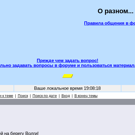
О разном...
Правила общения в ф
Прежде чем задать вопрос!
льно задавать вопросы в форуме и пользоваться материал
Ваше локальное время
19:08:18
 к теме
|
Поиск
|
Поиск по дате
|
Вход
|
В конец темы
й на берегу Волги!