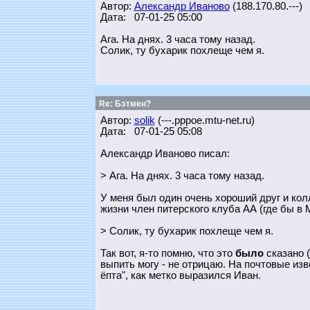
Автор:
Александр Иваново
(188.170.80.---)
Дата: 07-01-25 05:00
Ага. На днях. 3 часа тому назад.
Солик, ту бухарик похлеще чем я.
Re: Бэтмен?
Автор:
solik
(---.pppoe.mtu-net.ru)
Дата: 07-01-25 05:08
Александр Иваново писал:
> Ага. На днях. 3 часа тому назад.
У меня был один очень хороший друг и колл
жизни член питерского клуба АА (где бы в 
> Солик, ту бухарик похлеще чем я.
Так вот, я-то помню, что это
было
сказано (
выпить могу - не отрицаю. На почтовые из
ёпта", как метко выразился Иван.