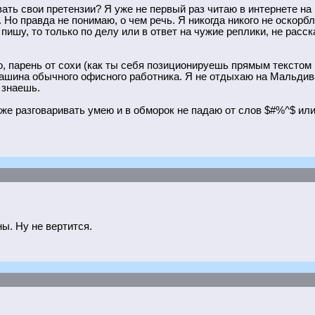
ть свои претензии? Я уже не первый раз читаю в интернете на
Но правда не понимаю, о чем речь. Я никогда никого не оскорбл
пишу, то только по делу или в ответ на чужие реплики, не рас
о, парень от сохи (как ты себя позиционируешь прямым текстом 
машина обычного офисного работника. Я не отдыхаю на Мальдива
 знаешь.
оже разговаривать умею и в обморок не падаю от слов $#%^$ или
ны. Ну не вертится.