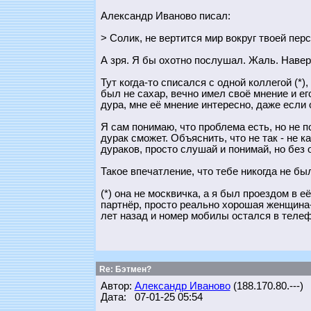
Александр Иваново писал:
> Солик, не вертится мир вокруг твоей перс
А зря. Я бы охотно послушал. Жаль. Наверн
Тут когда-то списался с одной коллегой (*)
был не сахар, вечно имел своё мнение и ег
дура, мне её мнение интересно, даже если
Я сам понимаю, что проблема есть, но не 
дурак сможет. Объяснить, что не так - не 
дураков, просто слушай и понимай, но без о
Такое впечатление, что тебе никогда не был
(*) она не москвичка, а я был проездом в 
партнёр, просто реально хорошая женщина-д
лет назад и номер мобилы остался в телеф
Re: Бэтмен?
Автор:
Александр Иваново
(188.170.80.---)
Дата: 07-01-25 05:54