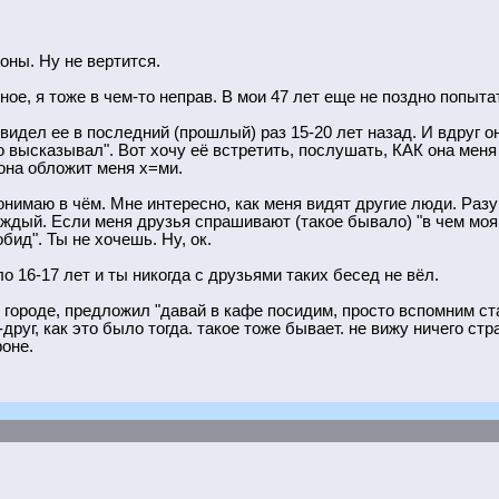
оны. Ну не вертится.
ое, я тоже в чем-то неправ. В мои 47 лет еще не поздно попыт
, видел ее в последний (прошлый) раз 15-20 лет назад. И вдруг о
о высказывал". Вот хочу её встретить, послушать, КАК она меня
 она обложит меня х=ми.
понимаю в чём. Мне интересно, как меня видят другие люди. Р
каждый. Если меня друзья спрашивают (такое бывало) "в чем моя
бид". Ты не хочешь. Ну, ок.
о 16-17 лет и ты никогда с друзьями таких бесед не вёл.
её городе, предложил "давай в кафе посидим, просто вспомним с
руг, как это было тогда. такое тоже бывает. не вижу ничего стр
оне.