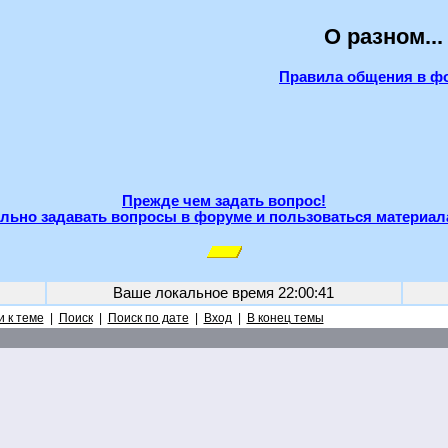
О разном...
Правила общения в ф
Прежде чем задать вопрос!
льно задавать вопросы в форуме и пользоваться материал
Ваше локальное время
22:00:41
 к теме
|
Поиск
|
Поиск по дате
|
Вход
|
В конец темы