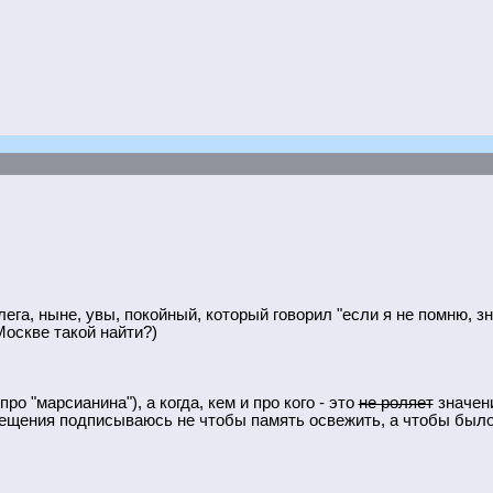
ега, ныне, увы, покойный, который говорил "если я не помню, зн
Москве такой найти?)
про "марсианина"), а когда, кем и про кого - это
не роляет
значени
вещения подписываюсь не чтобы память освежить, а чтобы было