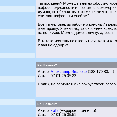
Ты про меня? Можешь внятно сформулирова
пафосе, одиозности и прочем высокомерии. 
думаю, не обкладываю х=ми, если что-то и 
считают пафосным снобом?
Вот ты человек из рабочего района Иванов
мне, прошу. У меня лодка скромнее всех, 
не понимаю. Можно даже в личку, адрес ты
В тексте можешь не стесняться, матом я т
Иван не одобрит.
Re: Бэтмен?
Автор:
Александр Иваново
(188.170.80.---)
Дата: 07-01-25 05:32
Солик, не вертится мир вокруг твоей персо
Re: Бэтмен?
Автор:
solik
(---.pppoe.mtu-net.ru)
Дата: 07-01-25 05:51