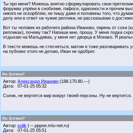
Ты про меня? Можешь внятно сформулировать свои претензии?
форумах упрёки в снобизме, пафосе, одиозности и прочем выс
никого не оскорбляю, не пишу даже и половины того, что думаю
делу или в ответ на чужие реплики, не рассказываю о дости
Вот ты человек из рабочего района Иваново, парень от сохи 
репликах), почему так? Напиши мне, прошу. У меня лодка скр
отдыхаю на Мальдивах, у меня нет дворца в Монако. Я реальн
В тексте можешь не стесняться, матом я тоже разговаривать 
на публике этого не делаю, Иван не одобрит.
Re: Бэтмен?
Автор:
Александр Иваново
(188.170.80.---)
Дата: 07-01-25 05:32
Солик, не вертится мир вокруг твоей персоны. Ну не вертится.
Re: Бэтмен?
Автор:
solik
(---.pppoe.mtu-net.ru)
Дата: 07-01-25 05:51