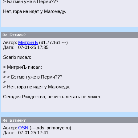
> Бэтмен уже в Перми???
Нет, гора не идет у Магомеду.
Re: Бэтмен?
Автор:
МитричЪ
(91.77.161.---)
Дата: 07-01-25 17:35
Scarlo писал:
> МитричЪ писал:
>
> > Бэтмен уже в Перми???
>
> Нет, гора не идет у Магомеду.
Сегодня Рождество, нечисть летать не может.
Re: Бэтмен?
Автор:
OSN
(---.xdsl.primorye.ru)
Дата: 07-01-25 17:41