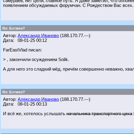
самураев, нет цели, главное путь. Я даже заметил, что оппон
появлением обсуждаемых форумчан. С Рождеством Вас всех.
Re: Бэтмен?
Автор:
Александр Иваново
(188.170.77.---)
Дата: 08-01-25 00:12
FarEastVlad писал:
> , закончили осуждением Solik.
А для него это сладкий мёд, причём совершенно неважно, хвал
Re: Бэтмен?
Автор:
Александр Иваново
(188.170.77.---)
Дата: 08-01-25 00:13
И всё же, хотелось услышать
начальника транспортного цеха