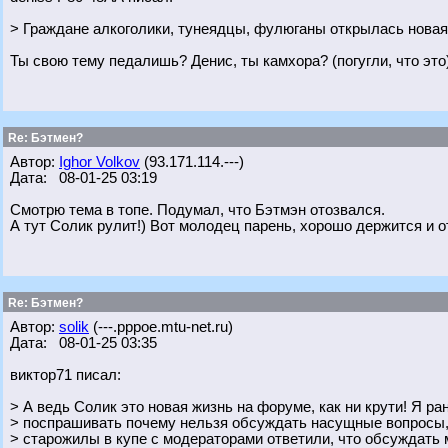
> Граждане алкоголики, тунеядцы, фулюганы открылась новая
Ты свою тему педалишь? Денис, ты камхора? (погугли, что это
Re: Бэтмен?
Автор:
Ighor Volkov
(93.171.114.---)
Дата: 08-01-25 03:19
Смотрю тема в топе. Подумал, что Бэтмэн отозвался.
А тут Солик рулит!) Вот молодец парень, хорошо держится и о
Re: Бэтмен?
Автор:
solik
(---.pppoe.mtu-net.ru)
Дата: 08-01-25 03:35
виктор71 писал:
> А ведь Солик это новая жизнь на форуме, как ни крути! Я р
> поспрашивать почему нельзя обсуждать насущные вопросы, 
> старожилы в купе с модераторами ответили, что обсуждать м