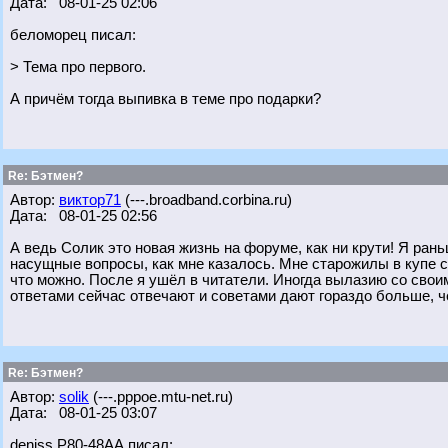
Дата: 08-01-25 02:06
беломорец писал:
> Тема про первого.
А причём тогда выпивка в теме про подарки?
Re: Бэтмен?
Автор:
виктор71
(---.broadband.corbina.ru)
Дата: 08-01-25 02:56
А ведь Солик это новая жизнь на форуме, как ни крути! Я ра
насущные вопросы, как мне казалось. Мне старожилы в купе с
что можно. После я ушёл в читатели. Иногда вылазию со свои
ответами сейчас отвечают и советами дают гораздо больше, ч
Re: Бэтмен?
Автор:
solik
(---.pppoe.mtu-net.ru)
Дата: 08-01-25 03:07
deniss Р80-48АА писал: