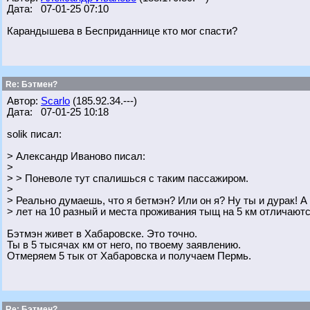
Дата: 07-01-25 07:10
Карандышева в Бесприданнице кто мог спасти?
Re: Бэтмен?
Автор:
Scarlo
(185.92.34.---)
Дата: 07-01-25 10:18
solik писал:
> Александр Иваново писал:
>
> > Поневоле тут спалишься с таким пассажиром.
>
> Реально думаешь, что я бетмэн? Или он я? Ну ты и дурак! А 
> лет на 10 разный и места проживания тыщ на 5 км отличают
Бэтмэн живет в Хабаровске. Это точно.
Ты в 5 тысячах км от него, по твоему заявлению.
Отмеряем 5 тык от Хабаровска и получаем Пермь.
Re: Бэтмен?