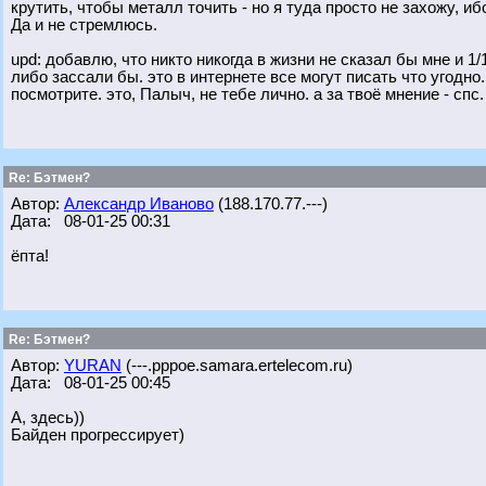
крутить, чтобы металл точить - но я туда просто не захожу, иб
Да и не стремлюсь.
upd: добавлю, что никто никогда в жизни не сказал бы мне и 1
либо зассали бы. это в интернете все могут писать что угодно
посмотрите. это, Палыч, не тебе лично. а за твоё мнение - спс.
Re: Бэтмен?
Автор:
Александр Иваново
(188.170.77.---)
Дата: 08-01-25 00:31
ёпта!
Re: Бэтмен?
Автор:
YURAN
(---.pppoe.samara.ertelecom.ru)
Дата: 08-01-25 00:45
А, здесь))
Байден прогрессирует)