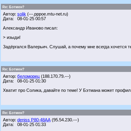
Re: Бэтмен?
Автор:
solik
(---.pppoe.mtu-net.ru)
Дата: 08-01-25 00:57
Александр Иваново писал:
> изыди!
Задёргался Валерьич. Слушай, а почему мне всегда хочется 
Re: Бэтмен?
Автор:
беломорец
(188.170.79.---)
Дата: 08-01-25 01:30
Хватит про Солика, давайте по теме! У Бэтмана может профил
Re: Бэтмен?
Автор:
deniss Р80-48АА
(95.54.230.---)
Дата: 08-01-25 01:33