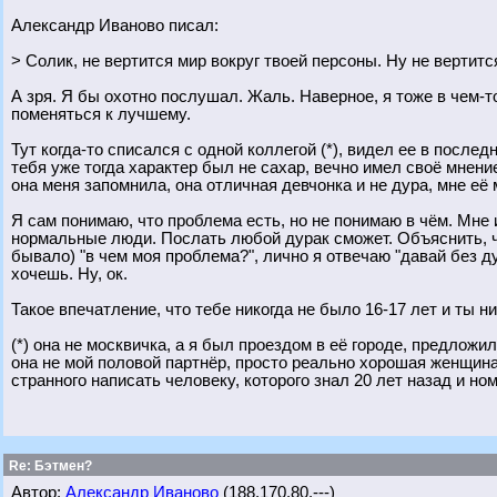
Александр Иваново писал:
> Солик, не вертится мир вокруг твоей персоны. Ну не вертитс
А зря. Я бы охотно послушал. Жаль. Наверное, я тоже в чем-т
поменяться к лучшему.
Тут когда-то списался с одной коллегой (*), видел ее в послед
тебя уже тогда характер был не сахар, вечно имел своё мнени
она меня запомнила, она отличная девчонка и не дура, мне её
Я сам понимаю, что проблема есть, но не понимаю в чём. Мне 
нормальные люди. Послать любой дурак сможет. Объяснить, чт
бывало) "в чем моя проблема?", лично я отвечаю "давай без ду
хочешь. Ну, ок.
Такое впечатление, что тебе никогда не было 16-17 лет и ты н
(*) она не москвичка, а я был проездом в её городе, предложи
она не мой половой партнёр, просто реально хорошая женщина-д
странного написать человеку, которого знал 20 лет назад и н
Re: Бэтмен?
Автор:
Александр Иваново
(188.170.80.---)