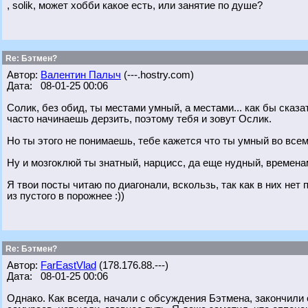
, solik, может хобби какое есть, или занятие по душе?
Re: Бэтмен?
Автор:
Валентин Палыч
(---.hostry.com)
Дата: 08-01-25 00:06
Солик, без обид, ты местами умный, а местами... как бы сказ
часто начинаешь дерзить, поэтому тебя и зовут Ослик.
Но ты этого не понимаешь, тебе кажется что ты умный во всем 
Ну и мозгоклюй ты знатный, нарцисс, да еще нудный, времен
Я твои посты читаю по диагонали, вскользь, так как в них не
из пустого в порожнее :))
Re: Бэтмен?
Автор:
FarEastVlad
(178.176.88.---)
Дата: 08-01-25 00:06
Однако. Как всегда, начали с обсуждения Бэтмена, закончили о