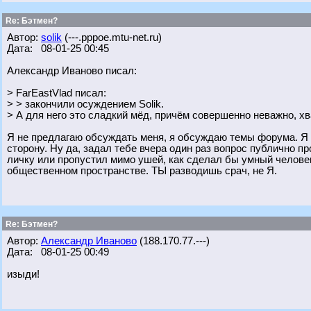
Re: Бэтмен?
Автор:
solik
(---.pppoe.mtu-net.ru)
Дата: 08-01-25 00:45
Александр Иваново писал:
> FarEastVlad писал:
> > закончили осуждением Solik.
> А для него это сладкий мёд, причём совершенно неважно, хв
Я не предлагаю обсуждать меня, я обсуждаю темы форума. Я 
сторону. Ну да, задал тебе вчера один раз вопрос публично пр
личку или пропустил мимо ушей, как сделал бы умный человек
общественном пространстве. ТЫ разводишь срач, не Я.
Re: Бэтмен?
Автор:
Александр Иваново
(188.170.77.---)
Дата: 08-01-25 00:49
изыди!