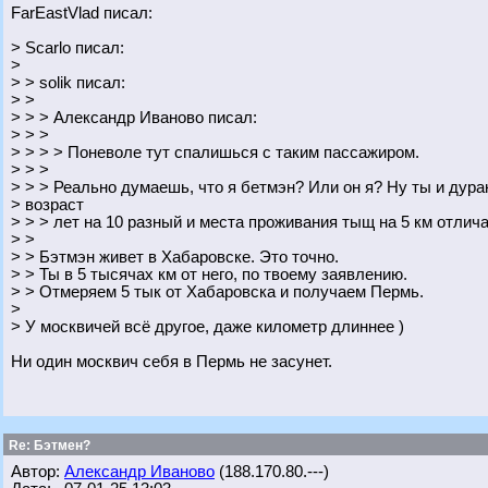
FarEastVlad писал:
> Scarlo писал:
>
> > solik писал:
> >
> > > Александр Иваново писал:
> > >
> > > > Поневоле тут спалишься с таким пассажиром.
> > >
> > > Реально думаешь, что я бетмэн? Или он я? Ну ты и дурак
> возраст
> > > лет на 10 разный и места проживания тыщ на 5 км отлич
> >
> > Бэтмэн живет в Хабаровске. Это точно.
> > Ты в 5 тысячах км от него, по твоему заявлению.
> > Отмеряем 5 тык от Хабаровска и получаем Пермь.
>
> У москвичей всё другое, даже километр длиннее )
Ни один москвич себя в Пермь не засунет.
Re: Бэтмен?
Автор:
Александр Иваново
(188.170.80.---)