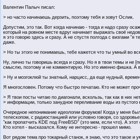
Валентин Палыч писал:
> но часто начинаешь дерзить, поэтому тебя и зовут Ослик.
Допустим, это так. Вот когда начинаю - тогда и надо сразу ос
который на ровном месте вдруг начинает выражать своё недово
я это говорю здесь и сразу. А не спустя полгода с визгами "я 
даже.
> Но ты этого не понимаешь, тебе кажется что ты умный во все
Ну, лично ты говоришь всегда и сразу. Но я в твои темы и не [
смыслю, поэтому и не комментирую. Но это именно фишка. А в т
> Ну и мозгоклюй ты знатный, нарцисс, да еще нудный, врем
Я многословен. Потому что быстро печатаю. Кто не может проч
> Я твои посты читаю по диагонали, вскользь, так как в них не
> информации, только занудное переливание воды из пустого в
Очередное непонимание идеологии форумов! Когда у меня был
телескопом, с радиостанцией или условно говоря, со здоро
"как пропатчить KDE под FreeBSD" (это мем, если что). А этот 
Кто хотел - высказался. Кому не интересно - прошел мимо.
Вот рядом тема про токарный станок, я знаю, что это такое и 