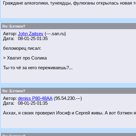
Граждане алкоголики, тунеядцы, фулюганы открылась новая т
Re: Бэтмен?
Автор:
John Zaitsev
(---.san.ru)
Дата: 08-01-25 01:35
беломорец писал:
> Хватит про Солика
Ты-то чё за него переживаешь?...
Re: Бэтмен?
Автор:
deniss Р80-48АА
(95.54.230.---)
Дата: 08-01-25 01:35
Аххах, я своих проверил Иосиф и Сергей живы. А вот бэтмен я