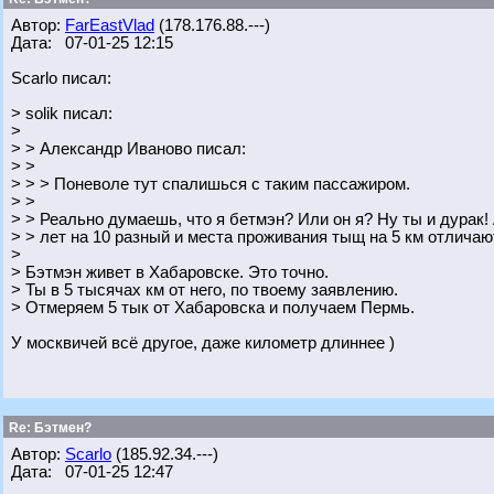
Автор:
FarEastVlad
(178.176.88.---)
Дата: 07-01-25 12:15
Scarlo писал:
> solik писал:
>
> > Александр Иваново писал:
> >
> > > Поневоле тут спалишься с таким пассажиром.
> >
> > Реально думаешь, что я бетмэн? Или он я? Ну ты и дурак! 
> > лет на 10 разный и места проживания тыщ на 5 км отлича
>
> Бэтмэн живет в Хабаровске. Это точно.
> Ты в 5 тысячах км от него, по твоему заявлению.
> Отмеряем 5 тык от Хабаровска и получаем Пермь.
У москвичей всё другое, даже километр длиннее )
Re: Бэтмен?
Автор:
Scarlo
(185.92.34.---)
Дата: 07-01-25 12:47