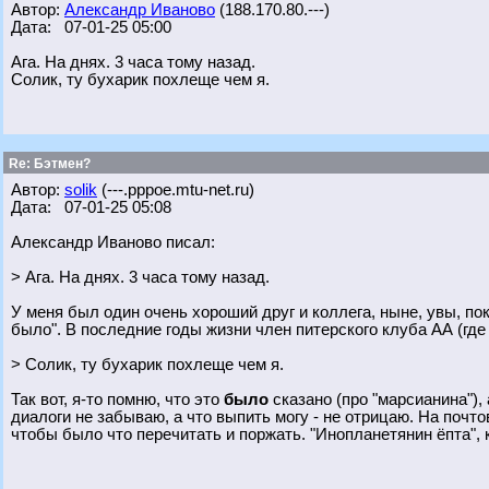
Автор:
Александр Иваново
(188.170.80.---)
Дата: 07-01-25 05:00
Ага. На днях. 3 часа тому назад.
Солик, ту бухарик похлеще чем я.
Re: Бэтмен?
Автор:
solik
(---.pppoe.mtu-net.ru)
Дата: 07-01-25 05:08
Александр Иваново писал:
> Ага. На днях. 3 часа тому назад.
У меня был один очень хороший друг и коллега, ныне, увы, пок
было". В последние годы жизни член питерского клуба АА (где
> Солик, ту бухарик похлеще чем я.
Так вот, я-то помню, что это
было
сказано (про "марсианина"), а
диалоги не забываю, а что выпить могу - не отрицаю. На поч
чтобы было что перечитать и поржать. "Инопланетянин ёпта", 