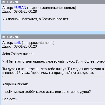
Re: Бэтмен?
Автор:
YURAN
(---.pppoe.samara.ertelecom.ru)
Дата: 08-01-25 00:28
Уж полночь близится, а Бэтмэна всё нет…
Re: Бэтмен?
Автор:
solik
(---.pppoe.mtu-net.ru)
Дата: 08-01-25 00:29
John Zaitsev писал:
> Я бы этот стиль назвал: словесный понос. Или, более толер
Ты дурак и не читаешь, что тебе пишут. Ты сюда наструячил 
в поносе? Чувак, "проснись, ты дрищешь" (из анекдота).
Алдан14 писал:
> solik, может хобби какое есть, или занятие по душе?
Всё есть.