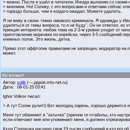
> можно. После я ушёл в читатели. Иногда вылазию со своим
> мнением. Но! Солику, с его вопросами и ответами сейчас от
> гораздо больше, чем я когдато-ожидал. Можете удалять.
Я не вижу в своих темах никакого криминала. Я однажды у Ив
удаляться от темы вопроса, то я не буду". Он не ответил, из 
принцип интернета: любая тема на 2-3-м уровне уходит от нач
приготовление морковки по-корейски, через 3-5 сообщений п
книжных полок. Это жизнь, детка.
Прямо этот оффтопик правилами не запрещен, модератор на пр
может.
Re: Бэтмен?
Автор:
solik
(---.pppoe.mtu-net.ru)
Дата: 08-01-25 03:41
Ighor Volkov писал:
> А тут Солик рулит!) Вот молодец парень, хорошо держится и
Меня тут обвиняют в "затычке" (причем те п=аболы, кто настр
если отвечают мне или упоминают меня, я должен отреагирова
Куда Степашка насувал свои 19 тысяч сообщений и кто его об э