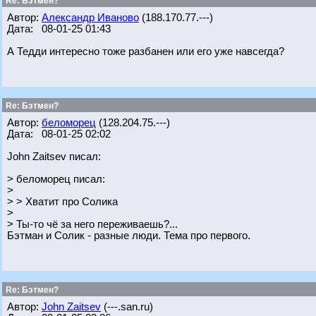
Re: Бэтмен?
Автор:
Александр Иваново
(188.170.77.---)
Дата: 08-01-25 01:43
А Тедди интересно тоже разбанен или его уже навсегда?
Re: Бэтмен?
Автор:
беломорец
(128.204.75.---)
Дата: 08-01-25 02:02
John Zaitsev писал:
> беломорец писал:
>
> > Хватит про Солика
>
> Ты-то чё за него переживаешь?...
Бэтман и Солик - разные люди. Тема про первого.
Re: Бэтмен?
Автор:
John Zaitsev
(---.san.ru)