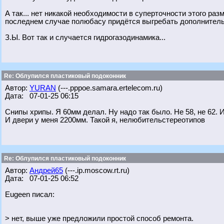
А так... нет никакой необходимости в суперточности этого раз
последнем случае полюбасу придётся выгребать дополнительны
З.Ы. Вот так и случается гидрогазодинамика...
Re: Облупился пластиковый подоконник
Автор:
YURAN
(---.pppoe.samara.ertelecom.ru)
Дата: 07-01-25 06:15
Снипы хрипы. Я 60мм делал. Ну надо так было. Не 58, не 62. 
И двери у меня 2200мм. Такой я, нелюбительстереотипов
Re: Облупился пластиковый подоконник
Автор:
Андрей65
(---.ip.moscow.rt.ru)
Дата: 07-01-25 06:52
Eugeen писал:
> нет, выше уже предложили простой способ ремонта.