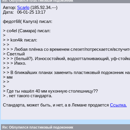
Re: Облупился пластиковый подоконник
Автор:
Scarlo
(185.92.34.---)
Дата: 06-01-25 13:17
федот68( Калуга) писал:
> co4el (Самара) писал:
>
> > kon4ik писал:
> >
> > > Любая плёнка со временем слезет/потрескается/вспучит
> Светлый
> > > (белый?). Износостойкий, водоотталкивающий, уф-стойки
> > > Имхо.
> >
> > В ближайших планах заменить пластиковый подоконник н
> мм
> >
>
> Где ты нашёл 40 мм кухонную столешницу??
> . нет такого стандарта.
Стандарта, может быть, и нет, а в Лемане продается
Ссылка.
Re: Облупился пластиковый подоконник