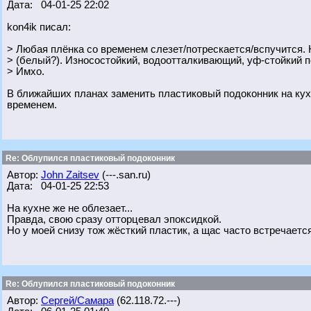
Дата: 04-01-25 22:02
kon4ik писал:
> Любая плёнка со временем слезет/потрескается/вспучится.
> (белый?). Износостойкий, водоотталкивающий, уф-стойкий п
> Имхо.
В ближайших планах заменить пластиковый подоконник на кух
временем.
Re: Облупился пластиковый подоконник
Автор:
John Zaitsev
(---.san.ru)
Дата: 04-01-25 22:53
На кухне же не облезает...
Правда, свою сразу отторцевал эпоксидкой.
Но у моей снизу тож жёсткий пластик, а щас часто встречается
Re: Облупился пластиковый подоконник
Автор:
Сергей/Самара
(62.118.72.---)