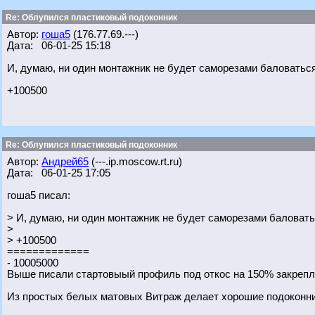
Re: Облупился пластиковый подоконник
Автор:
гоша5
(176.77.69.---)
Дата: 06-01-25 15:18
И, думаю, ни один монтажник не будет саморезами баловаться
+100500
Re: Облупился пластиковый подоконник
Автор:
Андрей65
(---.ip.moscow.rt.ru)
Дата: 06-01-25 17:05
гоша5 писал:
> И, думаю, ни один монтажник не будет саморезами баловать
>
> +100500
=============
- 10005000
Выше писали стартовыый профиль под откос на 150% закрепл
Из простых белых матовых Витраж делает хорошие подоконни