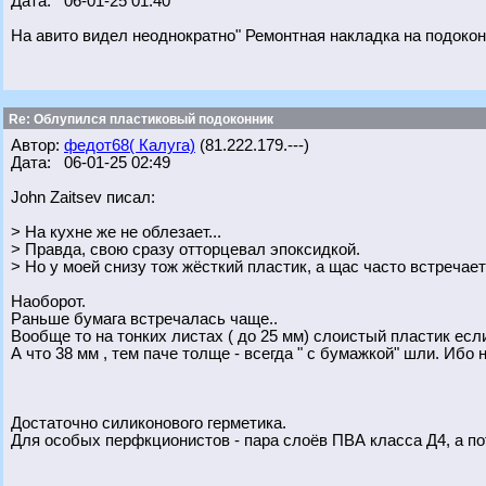
Дата: 06-01-25 01:40
На авито видел неоднократно" Ремонтная накладка на подокон
Re: Облупился пластиковый подоконник
Автор:
федот68( Калуга)
(81.222.179.---)
Дата: 06-01-25 02:49
John Zaitsev писал:
> На кухне же не облезает...
> Правда, свою сразу отторцевал эпоксидкой.
> Но у моей снизу тож жёсткий пластик, а щас часто встречает
Наоборот.
Раньше бумага встречалась чаще..
Вообще то на тонких листах ( до 25 мм) слоистый пластик если 
А что 38 мм , тем паче толще - всегда " с бумажкой" шли. Ибо 
Достаточно силиконового герметика.
Для особых перфкционистов - пара слоёв ПВА класса Д4, а пот