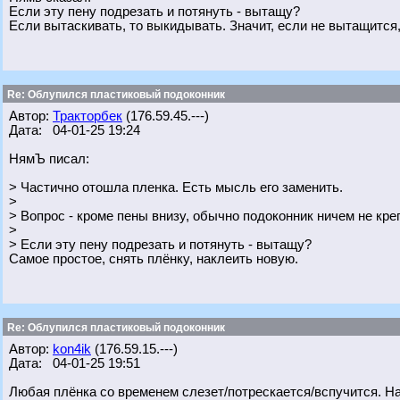
Если эту пену подрезать и потянуть - вытащу?
Если вытаскивать, то выкидывать. Значит, если не вытащится
Re: Облупился пластиковый подоконник
Автор:
Тракторбек
(176.59.45.---)
Дата: 04-01-25 19:24
НямЪ писал:
> Частично отошла пленка. Есть мысль его заменить.
>
> Вопрос - кроме пены внизу, обычно подоконник ничем не кре
>
> Если эту пену подрезать и потянуть - вытащу?
Самое простое, снять плёнку, наклеить новую.
Re: Облупился пластиковый подоконник
Автор:
kon4ik
(176.59.15.---)
Дата: 04-01-25 19:51
Любая плёнка со временем слезет/потрескается/вспучится. Н