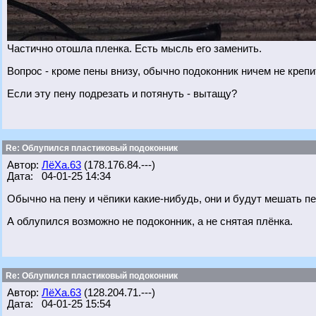
Частично отошла пленка. Есть мысль его заменить.
Вопрос - кроме пены внизу, обычно подоконник ничем не креп
Если эту пену подрезать и потянуть - вытащу?
Re: Облупился пластиковый подоконник
Автор:
ЛёХа.63
(178.176.84.---)
Дата: 04-01-25 14:34
Обычно на пену и чёпики какие-нибудь, они и будут мешать п
А облупился возможно не подоконник, а не снятая плёнка.
Re: Облупился пластиковый подоконник
Автор:
ЛёХа.63
(128.204.71.---)
Дата: 04-01-25 15:54