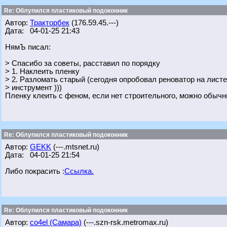
Re: Облупился пластиковый подоконник
Автор:
Тракторбек
(176.59.45.---)
Дата: 04-01-25 21:43
НямЪ писал:
> Спасибо за советы, расставил по порядку
> 1. Наклеить пленку
> 2. Разломать старый (сегодня опробовал реноватор на листе
> инструмент )))
Пленку клеить с феном, если нет строительного, можно обычн
Re: Облупился пластиковый подоконник
Автор:
GEKK
(---.mtsnet.ru)
Дата: 04-01-25 21:54
Либо покрасить :
Ссылка.
Re: Облупился пластиковый подоконник
Автор:
co4el (Самара)
(---.szn-rsk.metromax.ru)