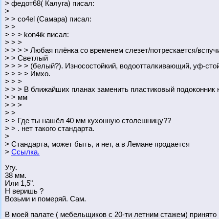
> федот68( Калуга) писал:
>
> > co4el (Самара) писал:
> >
> > > kon4ik писал:
> > >
> > > > Любая плёнка со временем слезет/потрескается/вспуч
> > Светлый
> > > > (белый?). Износостойкий, водоотталкивающий, уф-стой
> > > > Имхо.
> > >
> > > В ближайших планах заменить пластиковый подоконник 
> > мм
> > >
> >
> > Где ты нашёл 40 мм кухонную столешницу??
> > . нет такого стандарта.
>
> Стандарта, может быть, и нет, а в Лемане продается
>
Ссылка.
Угу.
38 мм.
Или 1,5".
Н веришь ?
Возьми и померяй. Сам.
В моей палате ( мебельщиков с 20-ти летним стажем) принято