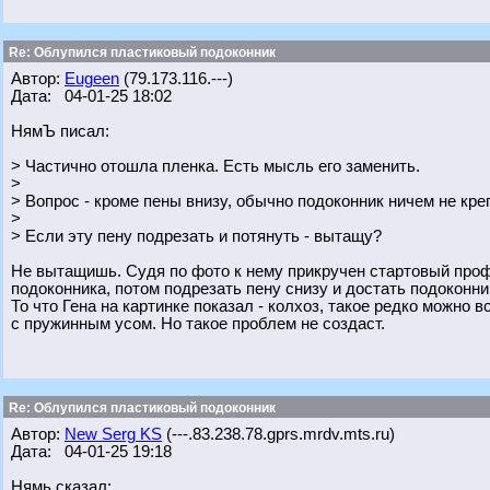
Re: Облупился пластиковый подоконник
Автор:
Eugeen
(79.173.116.---)
Дата: 04-01-25 18:02
НямЪ писал:
> Частично отошла пленка. Есть мысль его заменить.
>
> Вопрос - кроме пены внизу, обычно подоконник ничем не кре
>
> Если эту пену подрезать и потянуть - вытащу?
Не вытащишь. Судя по фото к нему прикручен стартовый проф
подоконника, потом подрезать пену снизу и достать подоконни
То что Гена на картинке показал - колхоз, такое редко можно
с пружинным усом. Но такое проблем не создаст.
Re: Облупился пластиковый подоконник
Автор:
New Serg KS
(---.83.238.78.gprs.mrdv.mts.ru)
Дата: 04-01-25 19:18
Нямь сказал: