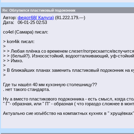
Re: Облупился пластиковый подоконник
Автор:
федот68( Калуга)
(81.222.179.---)
Дата: 06-01-25 02:53
co4el (Самара) писал:
> kon4ik писал:
>
> > Любая плёнка со временем слезет/потрескается/вспучитс
> > (белый?). Износостойкий, водоотталкивающий, уф-стойкий 
> > Имхо.
>
> В ближайших планах заменить пластиковый подоконник на 
>
Где ты нашёл 40 мм кухонную столешницу??
. нет такого стандарта.
Ну а вместо пластикового подоконника - есть смысл, когда ст
" Г"- образная, или " П" - образная ( что гораздо сложнее в мон
Актуально сие изъёбство на компактных кухнях в " хрущёвках".