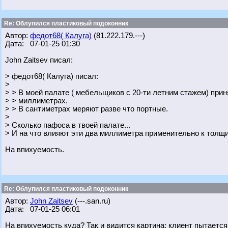
Re: Облупился пластиковый подоконник
Автор:
федот68( Калуга)
(81.222.179.---)
Дата: 07-01-25 01:30
John Zaitsev писал:
> федот68( Калуга) писал:
>
> > В моей палате ( мебельщиков с 20-ти летним стажем) прин
> > миллиметрах.
> > В сантиметрах меряют разве что портные.
>
> Сколько пафоса в твоей палате...
> И на что влияют эти два миллиметра применительно к тол
На впихуемость.
Re: Облупился пластиковый подоконник
Автор:
John Zaitsev
(---.san.ru)
Дата: 07-01-25 06:01
На впихуемость куда? Так и видится картина: клиент пытается