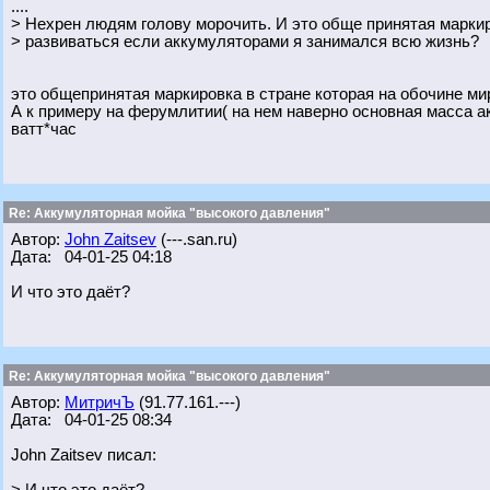
....
> Нехрен людям голову морочить. И это обще принятая марки
> развиваться если аккумуляторами я занимался всю жизнь?
это общепринятая маркировка в стране которая на обочине ми
А к примеру на ферумлитии( на нем наверно основная масса а
ватт*час
Re: Аккумуляторная мойка "высокого давления"
Автор:
John Zaitsev
(---.san.ru)
Дата: 04-01-25 04:18
И что это даёт?
Re: Аккумуляторная мойка "высокого давления"
Автор:
МитричЪ
(91.77.161.---)
Дата: 04-01-25 08:34
John Zaitsev писал: