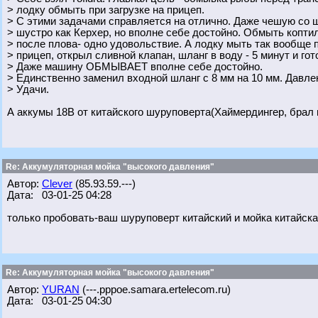
> лодку обмыть при загрузке на прицеп.
> С этими задачами справляется на отлично. Даже чешую со щ
> шустро как Керхер, но вполне себе достойно. Обмыть коптил
> после плова- одно удовольствие. А лодку мыть так вообще 
> прицеп, открыл сливной клапан, шланг в воду - 5 минут и гот
> Даже машину ОБМЫВАЕТ вполне себе достойно.
> Единственно заменил входной шланг с 8 мм на 10 мм. Давле
> Удачи.
А аккумы 18В от китайского шуруповерта(Хаймердингер, брал 
Re: Аккумуляторная мойка "высокого давления"
Автор:
Clever
(85.93.59.---)
Дата: 03-01-25 04:28
только пробовать-ваш шуруповерт китайский и мойка китайска
Re: Аккумуляторная мойка "высокого давления"
Автор:
YURAN
(---.pppoe.samara.ertelecom.ru)
Дата: 03-01-25 04:30