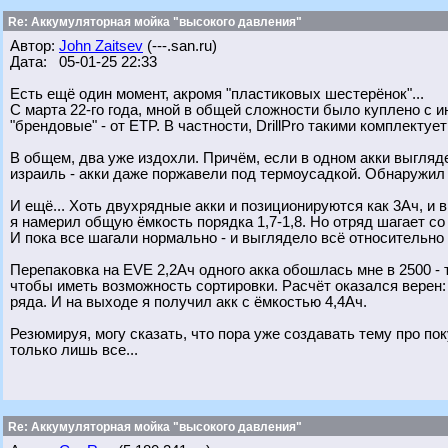
Re: Аккумуляторная мойка "высокого давления"
Автор:
John Zaitsev
(---.san.ru)
Дата: 05-01-25 22:33
Есть ещё один момент, акромя "пластиковых шестерёнок"...
С марта 22-го года, мной в общей сложности было куплено с 
"брендовые" - от ETP. В частности, DrillPro такими комплектуе
В общем, два уже издохли. Причём, если в одном акки выгляде
израиль - акки даже поржавели под термоусадкой. Обнаружил
И ещё... Хоть двухрядные акки и позиционируются как 3Ач, и 
я намерил общую ёмкость порядка 1,7-1,8. Но отряд шагает с
И пока все шагали нормально - и выглядело всё относительно
Перепаковка на EVE 2,2Ач одного акка обошлась мне в 2500 - 
чтобы иметь возможность сортировки. Расчёт оказался верен:
ряда. И на выходе я получил акк с ёмкостью 4,4Ач.
Резюмируя, могу сказать, что пора уже создавать тему про пок
только лишь все...
Re: Аккумуляторная мойка "высокого давления"