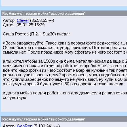
Re: Аккумуляторная мойка "высокого давления"
Автор:
Clever
(85.93.59.---)
Дата: 05-01-25 16:29
Саша Ростов (П 2 + Suz30) писал:
>Всем здравствуйте! Такое как на первом фото редкостное г...
Очень быстро отломался штуцер, приклеил. Потом перестала 
смысла нет. После праздников могу сфотать из чего состоит вн
а ты хотел чтобы за 1500р она была металлическая да еще с
меня именно такая и отлично работает и проблем нет-за сезон 
все что надо фотки из чего состоит нахер не нужны-и так поня
рельно не учитываешь цену? просто очень много подобных отзы
что купили забесценок почему-то не учитывают. ну купи в 20 
а аккумуляторный будет уже в 50 раз дороже и тоже пластик
и да-эта мойка не для работы-она для дома. если решил сэкон
сочувствую
Re: Аккумуляторная мойка "высокого давления"
Автор:
GenRen
(5.180.241.---)