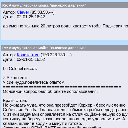
Re: Аккумуляторная мойка "высокого давления"
Автор:
Clever
(85.93.59.---)
Дата: 02-01-25 16:42
да именно так-мне 20 литров воды хватает чтобы Паджерик п
Re: Аккумуляторная мойка "высокого давления"
Автор:
Константин
(193.228.130.---)
Дата: 02-01-25 16:52
L-t Colonel писал:
> У кого есть
> сие чудо,поделитесь опытом.
==============================================
Основной вопрос был об опыте использования.
Брать стоит.
Но ожидать чуда, что она превзойдет Керхер - бессмысленно.
Себе взял Yofidra. Главная цель - обмывка рыбы перед трансп
С этими задачами справляется на отлично. Даже чешую со щук
коптилку на берегу, казан после плова- одно удовольствие. А
клапан, шланг в воду - 5 минут и готово.