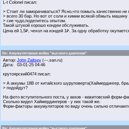
L-t Colonel писал:
> Стоит ли заморачиваться? Ясно,что помыть качественно не
> всего 30 бар. Но вот от соли и химии всякой обмыть машину 
> сие чудо,поделитесь опытом.
Такой штукой хорошо кондеи обслуживать.
Цена ей 1,5₽, чехол на кондей 1₽. За одну обработку окупаетс
Re: Аккумуляторная мойка "высокого давления"
Автор:
John Zaitsev
(---.san.ru)
Дата: 03-01-25 04:46
крутоярский0474 писал:
> А аккумы 18В от китайского шуруповерта(Хаймердингер, бра
> подойдут?
На фото вступительного поста, у акков - макитовский форм-фа
Сколько видел Хаймердингеров - у них такой же.
Форм-факторы аккумуляторов по виду очень сильно отличают
Re: Аккумуляторная мойка "высокого давления"