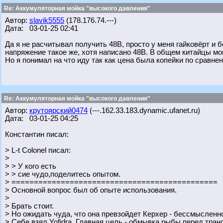
Re: Аккумуляторная мойка "высокого давления"
Автор:
slavik5555
(178.176.74.---)
Дата: 03-01-25 02:41
Да я не расчитывал получить 48В, просто у меня гайковёрт и б
напряжение такое же, хотя написано 48В. В общем китайцы мог
Но я понимал на что иду так как цена была копейки по сравнен
Re: Аккумуляторная мойка "высокого давления"
Автор:
крутоярский0474
(---.162.33.183.dynamic.ufanet.ru)
Дата: 03-01-25 04:25
Константин писал:
> L-t Colonel писал:
>
> > У кого есть
> > сие чудо,поделитесь опытом.
> ==============================================
> Основной вопрос был об опыте использования.
>
> Брать стоит.
> Но ожидать чуда, что она превзойдет Керхер - бессмысленн
> Себе взял Yofidra. Главная цель - обмывка рыбы перед тран