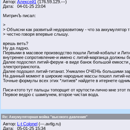
Автор:
Алексей1
(176.59.129.---)
Дата: 04-01-25 23:04
МитричЪ писал:
>
> Объясни как развитый недоразвитому - что за аккумулятор 
> честно говоря впервые слышу.
врешь веть?
Ну да ладно.
Первыми в масовое производство пошли Литий-кобальт и Лити
внутренее сопротивление-и имено с литий-марганца должны б
Далее подоспел литий-ферум -в виде банок большой емкости 
электротранспота.
Далее подошел литий-титанат. Уникален ОЧЕНЬ большими зар
На данный момент в широкие народные массы пошел литий-натр
Точные формулы всех этих *литиев* найдете в итернете одним
Писи-ктото тут пальцы топорщит от крутости-лично мне этот п
Первое ведро с шампунем, второе чистая вода.
Re: Аккумуляторная мойка "высокого давления"
Автор:
L-t Colonel
(---.avtlg.ru)
Дата: 05-01-25 15:34