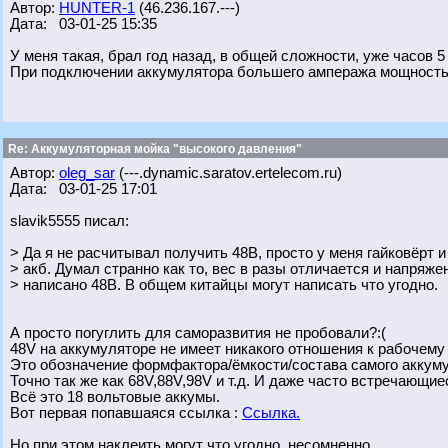
Автор:
HUNTER-1
(46.236.167.---)
Дата: 03-01-25 15:35
У меня такая, брал год назад, в общей сложности, уже часов 
При подключении аккумулятора большего ампеража мощность з
Re: Аккумуляторная мойка "высокого давления"
Автор:
oleg_sar
(---.dynamic.saratov.ertelecom.ru)
Дата: 03-01-25 17:01
slavik5555 писал:
> Да я не расчитывал получить 48В, просто у меня гайковёрт и
> акб. Думал странно как то, вес в разы отличается и напряжен
> написано 48В. В общем китайцы могут написать что угодно.
А просто погуглить для саморазвития не пробовали?:(
48V на аккумуляторе не имеет никакого отношения к рабочему
Это обозначение формфактора/ёмкости/состава самого аккум
Точно так же как 68V,88V,98V и т.д. И даже часто встречающиес
Всё это 18 вольтовые аккумы.
Вот первая попавшаяся ссылка :
Ссылка.
Но при этом наклеить могут что угодно, несомненно.