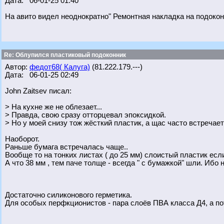
Дата: 06-01-25 01:40
На авито видел неоднократно" Ремонтная накладка на подокон
Re: Облупился пластиковый подоконник
Автор:
федот68( Калуга)
(81.222.179.---)
Дата: 06-01-25 02:49
John Zaitsev писал:
> На кухне же не облезает...
> Правда, свою сразу отторцевал эпоксидкой.
> Но у моей снизу тож жёсткий пластик, а щас часто встречает
Наоборот.
Раньше бумага встречалась чаще..
Вообще то на тонких листах ( до 25 мм) слоистый пластик если 
А что 38 мм , тем паче толще - всегда " с бумажкой" шли. Ибо 
Достаточно силиконового герметика.
Для особых перфкционистов - пара слоёв ПВА класса Д4, а пот