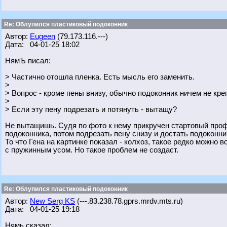
Re: Облупился пластиковый подоконник
Автор:
Eugeen
(79.173.116.---)
Дата: 04-01-25 18:02
НямЪ писал:
> Частично отошла пленка. Есть мысль его заменить.
>
> Вопрос - кроме пены внизу, обычно подоконник ничем не кре
>
> Если эту пену подрезать и потянуть - вытащу?
Не вытащишь. Судя по фото к нему прикручен стартовый проф
подоконника, потом подрезать пену снизу и достать подоконни
То что Гена на картинке показал - колхоз, такое редко можно
с пружинным усом. Но такое проблем не создаст.
Re: Облупился пластиковый подоконник
Автор:
New Serg KS
(---.83.238.78.gprs.mrdv.mts.ru)
Дата: 04-01-25 19:18
Нямь сказал: