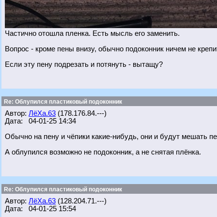
Частично отошла пленка. Есть мысль его заменить.
Вопрос - кроме пены внизу, обычно подоконник ничем не креп
Если эту пену подрезать и потянуть - вытащу?
Re: Облупился пластиковый подоконник
Автор:
ЛёХа.63
(178.176.84.---)
Дата: 04-01-25 14:34
Обычно на пену и чёпики какие-нибудь, они и будут мешать п
А облупился возможно не подоконник, а не снятая плёнка.
Re: Облупился пластиковый подоконник
Автор:
ЛёХа.63
(128.204.71.---)
Дата: 04-01-25 15:54