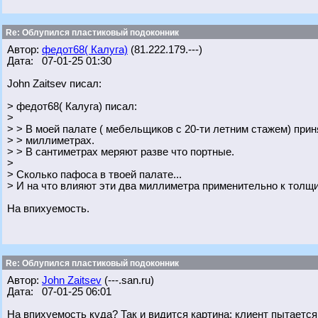
Re: Облупился пластиковый подоконник
Автор:
федот68( Калуга)
(81.222.179.---)
Дата: 07-01-25 01:30
John Zaitsev писал:
> федот68( Калуга) писал:
>
> > В моей палате ( мебельщиков с 20-ти летним стажем) прин
> > миллиметрах.
> > В сантиметрах меряют разве что портные.
>
> Сколько пафоса в твоей палате...
> И на что влияют эти два миллиметра применительно к тол
На впихуемость.
Re: Облупился пластиковый подоконник
Автор:
John Zaitsev
(---.san.ru)
Дата: 07-01-25 06:01
На впихуемость куда? Так и видится картина: клиент пытается