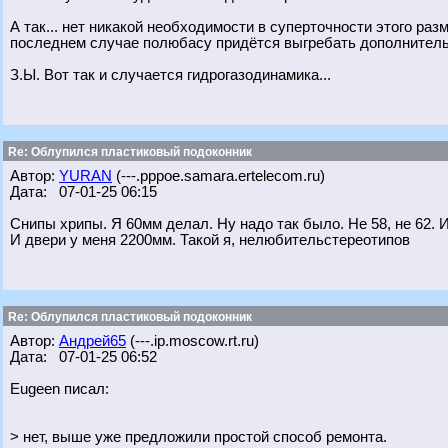
А так... нет никакой необходимости в суперточности этого раз
последнем случае полюбасу придётся выгребать дополнительны
З.Ы. Вот так и случается гидрогазодинамика...
Re: Облупился пластиковый подоконник
Автор:
YURAN
(---.pppoe.samara.ertelecom.ru)
Дата: 07-01-25 06:15
Снипы хрипы. Я 60мм делал. Ну надо так было. Не 58, не 62. 
И двери у меня 2200мм. Такой я, нелюбительстереотипов
Re: Облупился пластиковый подоконник
Автор:
Андрей65
(---.ip.moscow.rt.ru)
Дата: 07-01-25 06:52
Eugeen писал:
> нет, выше уже предложили простой способ ремонта.