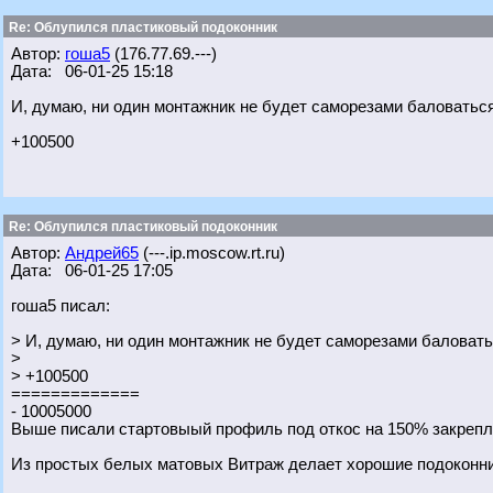
Re: Облупился пластиковый подоконник
Автор:
гоша5
(176.77.69.---)
Дата: 06-01-25 15:18
И, думаю, ни один монтажник не будет саморезами баловаться
+100500
Re: Облупился пластиковый подоконник
Автор:
Андрей65
(---.ip.moscow.rt.ru)
Дата: 06-01-25 17:05
гоша5 писал:
> И, думаю, ни один монтажник не будет саморезами баловать
>
> +100500
=============
- 10005000
Выше писали стартовыый профиль под откос на 150% закрепл
Из простых белых матовых Витраж делает хорошие подоконни