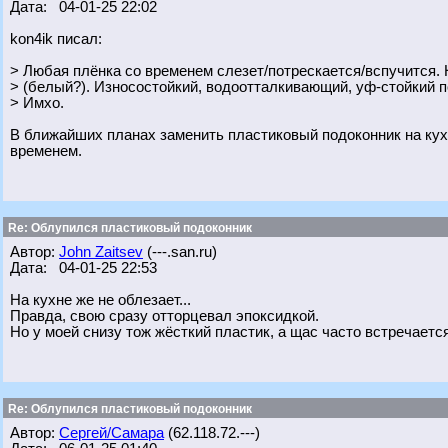
Дата: 04-01-25 22:02
kon4ik писал:
> Любая плёнка со временем слезет/потрескается/вспучится.
> (белый?). Износостойкий, водоотталкивающий, уф-стойкий п
> Имхо.
В ближайших планах заменить пластиковый подоконник на кух
временем.
Re: Облупился пластиковый подоконник
Автор:
John Zaitsev
(---.san.ru)
Дата: 04-01-25 22:53
На кухне же не облезает...
Правда, свою сразу отторцевал эпоксидкой.
Но у моей снизу тож жёсткий пластик, а щас часто встречается
Re: Облупился пластиковый подоконник
Автор:
Сергей/Самара
(62.118.72.---)