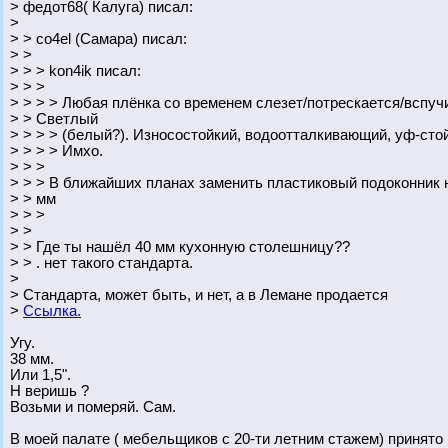
> федот68( Калуга) писал:
>
> > co4el (Самара) писал:
> >
> > > kon4ik писал:
> > >
> > > > Любая плёнка со временем слезет/потрескается/вспуч
> > Светлый
> > > > (белый?). Износостойкий, водоотталкивающий, уф-стой
> > > > Имхо.
> > >
> > > В ближайших планах заменить пластиковый подоконник 
> > мм
> > >
> >
> > Где ты нашёл 40 мм кухонную столешницу??
> > . нет такого стандарта.
>
> Стандарта, может быть, и нет, а в Лемане продается
>
Ссылка.
Угу.
38 мм.
Или 1,5".
Н веришь ?
Возьми и померяй. Сам.
В моей палате ( мебельщиков с 20-ти летним стажем) принято