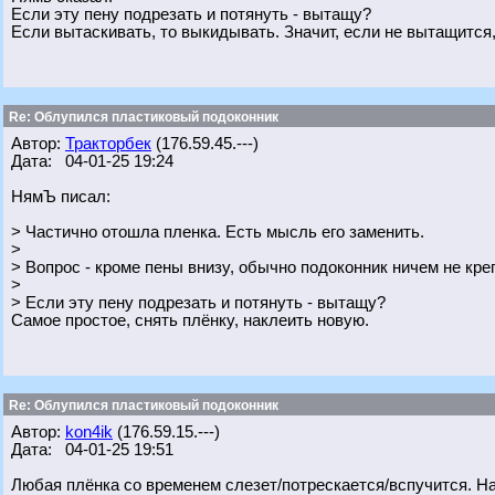
Если эту пену подрезать и потянуть - вытащу?
Если вытаскивать, то выкидывать. Значит, если не вытащится
Re: Облупился пластиковый подоконник
Автор:
Тракторбек
(176.59.45.---)
Дата: 04-01-25 19:24
НямЪ писал:
> Частично отошла пленка. Есть мысль его заменить.
>
> Вопрос - кроме пены внизу, обычно подоконник ничем не кре
>
> Если эту пену подрезать и потянуть - вытащу?
Самое простое, снять плёнку, наклеить новую.
Re: Облупился пластиковый подоконник
Автор:
kon4ik
(176.59.15.---)
Дата: 04-01-25 19:51
Любая плёнка со временем слезет/потрескается/вспучится. Н