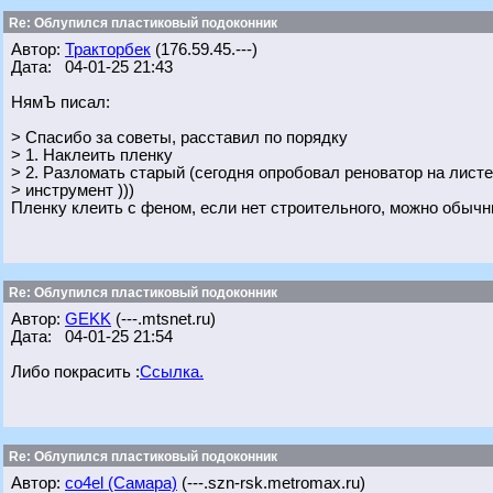
Re: Облупился пластиковый подоконник
Автор:
Тракторбек
(176.59.45.---)
Дата: 04-01-25 21:43
НямЪ писал:
> Спасибо за советы, расставил по порядку
> 1. Наклеить пленку
> 2. Разломать старый (сегодня опробовал реноватор на листе
> инструмент )))
Пленку клеить с феном, если нет строительного, можно обычн
Re: Облупился пластиковый подоконник
Автор:
GEKK
(---.mtsnet.ru)
Дата: 04-01-25 21:54
Либо покрасить :
Ссылка.
Re: Облупился пластиковый подоконник
Автор:
co4el (Самара)
(---.szn-rsk.metromax.ru)