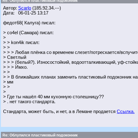
Re: Облупился пластиковый подоконник
Автор:
Scarlo
(185.92.34.---)
Дата: 06-01-25 13:17
федот68( Калуга) писал:
> co4el (Самара) писал:
>
> > kon4ik писал:
> >
> > > Любая плёнка со временем слезет/потрескается/вспучит
> Светлый
> > > (белый?). Износостойкий, водоотталкивающий, уф-стойки
> > > Имхо.
> >
> > В ближайших планах заменить пластиковый подоконник н
> мм
> >
>
> Где ты нашёл 40 мм кухонную столешницу??
> . нет такого стандарта.
Стандарта, может быть, и нет, а в Лемане продается
Ссылка.
Re: Облупился пластиковый подоконник