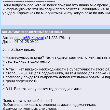
========================
Цена вопроса ??? Беглый поиск показал что лично мне проще 
информацию что эти накладки легко режется ножницами из-за с
увидел. Короче как по мне учитыая инфу какую пока по ним им
Re: Облупился пластиковый подоконник
Автор:
федот68( Калуга)
(81.222.179.---)
Дата: 07-01-25 09:22
John Zaitsev писал:
> На впихуемость куда? Так и видится картина: клиент пытает
> столешницу в одно место...
>
> А так... нет никакой необходимости в суперточности этого р
> столешницы, ни для подоконника, ни тем более для сабжа -
> полюбасу придётся выгребать дополнительный объём. И пар
> грани погрешности...
>
> З.Ы. Вот так и случается гидрогазодинамика...
Пыль глотать не заебешься?
Любитель впихивать столешни заместо подоконников.
В самом прямом смысле слова.