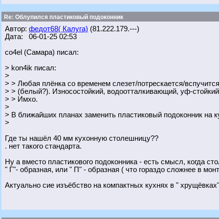
Re: Облупился пластиковый подоконник
Автор:
федот68( Калуга)
(81.222.179.---)
Дата: 06-01-25 02:53
co4el (Самара) писал:
> kon4ik писал:
>
> > Любая плёнка со временем слезет/потрескается/вспучитс
> > (белый?). Износостойкий, водоотталкивающий, уф-стойкий 
> > Имхо.
>
> В ближайших планах заменить пластиковый подоконник на 
>
Где ты нашёл 40 мм кухонную столешницу??
. нет такого стандарта.
Ну а вместо пластикового подоконника - есть смысл, когда ст
" Г"- образная, или " П" - образная ( что гораздо сложнее в мон
Актуально сие изъёбство на компактных кухнях в " хрущёвках".