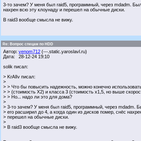
3-то зачем? У меня был raid5, программный, через mdadm. Было
нахрен всю эту клоунаду и перешел на обычные диски.
В raid3 вообще смысла не вижу.
Re: Вопрос спецам по HDD
Автор:
venom712
(---.static.yaroslavl.ru)
Дата: 28-12-24 19:10
solik писал:
> KrAlIv писал:
>
> > Что бы повысить надежность, можно конечно использоват
> > (стоимость Х2) и класса 3 (стоимость х1,5, но выше скорос
> > Но... надо ли это для дома?
>
> 3-то зачем? У меня был raid5, программный, через mdadm. Б
> его расширил до 4, а когда один из дисков помер, снёс нахре
> перешел на обычные диски.
>
> В raid3 вообще смысла не вижу.