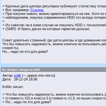
> Крупные дата-центры регулярно публикуют статистику отказ
> Вот, например:
Ссылка.
> При покупке нового, можно ориентироваться на нее. Хотя п
> наблюдениям, покупка современного HDD это всегда лотерея,
>
> Из советов: ни в коем случае не покупать HDD с технологие
> (SMR). И брать диски на которые гарантия дольше.
Совет довольно странный, где дата-центры и где домашние ком
Что бы повысить надежность, можно конечно использовать рей
скорость).
Но... надо ли это для дома?
Re: Вопрос спецам по HDD
Автор:
solik
(---.pppoe.mtu-net.ru)
Дата: 28-12-24 18:36
KrAlIv писал:
> Что бы повысить надежность, можно конечно использовать 
> (стоимость Х2) и класса 3 (стоимость х1,5, но выше скорость
> Но... надо ли это для дома?