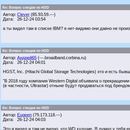
Re: Вопрос спецам по HDD
Автор:
Clever
(85.93.59.---)
Дата: 26-12-24 03:54
а ты видел там в списке IBM? я нет-видимо они давно не произ
Re: Вопрос спецам по HDD
Автор:
Андрей65
(---.broadband.corbina.ru)
Дата: 26-12-24 04:01
HGST, Inc. (Hitachi Global Storage Technologies) это и есть бы
"В 2018 году компания Western Digital объявила о прекращени
(в частности, Ultrastar) отныне будут продаваться под брендом 
Re: Вопрос спецам по HDD
Автор:
Eugeen
(79.173.118.---)
Дата: 26-12-24 04:03
Это я видел и там не видно, что WD худшие. Я думал у тебя е