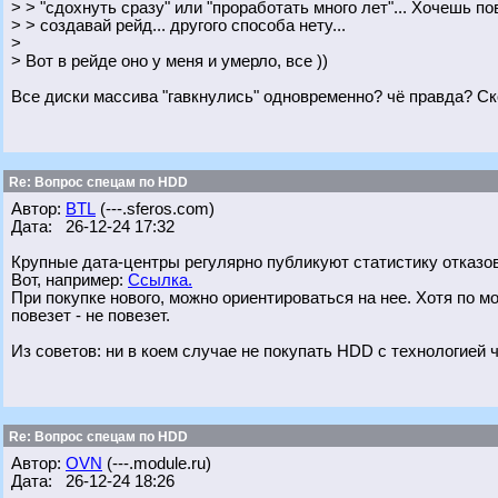
> > "сдохнуть сразу" или "проработать много лет"... Хочешь 
> > создавай рейд... другого способа нету...
>
> Вот в рейде оно у меня и умерло, все ))
Все диски массива "гавкнулись" одновременно? чё правда? С
Re: Вопрос спецам по HDD
Автор:
BTL
(---.sferos.com)
Дата: 26-12-24 17:32
Крупные дата-центры регулярно публикуют статистику отказов
Вот, например:
Ссылка.
При покупке нового, можно ориентироваться на нее. Хотя по 
повезет - не повезет.
Из советов: ни в коем случае не покупать HDD с технологией 
Re: Вопрос спецам по HDD
Автор:
OVN
(---.module.ru)
Дата: 26-12-24 18:26