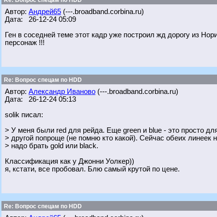
Re: Вопрос спецам по HDD
Автор:
Андрей65
(---.broadband.corbina.ru)
Дата: 26-12-24 05:09
Ген в соседней теме этот кадр уже построил жд дорогу из Нор
персонаж !!!
Re: Вопрос спецам по HDD
Автор:
Александр Иваново
(---.broadband.corbina.ru)
Дата: 26-12-24 05:13
solik писал:
> У меня были red для рейда. Еще green и blue - это просто дл
> другой попроще (не помню кто какой). Сейчас обеих линеек 
> надо брать gold или black.
Классификация как у Джонни Уолкер))
я, кстати, все пробовал. Блю самый крутой по цене.
Re: Вопрос спецам по HDD