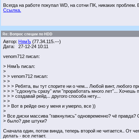
Всегда на работе покупал WD, на сотни ПК, никаких проблем. Е
Ссылка.
Re: Вопрос спецам по HDD
Автор:
НямЪ
(77.34.115.---)
Дата: 27-12-24 10:11
venom712 писал:
> НямЪ писал:
>
> > venom712 писал:
> >
> > > Ребята, вы тут спорите ни о чем... Любой винт, любого 
> > > "сдохнуть сразу" или "проработать много лет"... Хочеш
> > > создавай рейд... другого способа нету...
> >
> > Вот в рейде оно у меня и умерло, все ))
>
> Все диски массива "гавкнулись" одновременно? чё правда? 
> было? две штуки?
Сначала один, потом винда, теперь второй не читается.. От че
делать - все летает.