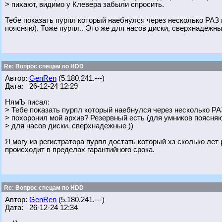
> пихают, видимо у Клевера забыли спросить.
Тебе показать пурпл который наебнулся через несколько РАЗ 
поясняю). Тоже пурпл.. Это же для насов диски, сверхнадежны
Re: Вопрос спецам по HDD
Автор:
GenRen
(5.180.241.---)
Дата: 26-12-24 12:29
НямЪ писал:
> Тебе показать пурпл который наебнулся через несколько РА
> похоронил мой архив? Резервный есть (для умников поясняю)
> для насов диски, сверхнадежные ))
Я могу из регистратора пурпл достать который хз сколько лет
происходит в пределах гарантийного срока.
Re: Вопрос спецам по HDD
Автор:
GenRen
(5.180.241.---)
Дата: 26-12-24 12:34