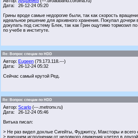
Автор:
Андрей65
(---.broadband.corbina.ru)
Дата: 26-12-24 05:20
Грины вроде самые недорогие были, так как скорость вращени
идеальное решение для архивного хранения. Покупал дочери 
докупать под систему Блек, так как Грин ощутимо тормозил по
по учебе в институте.
Re: Вопрос спецам по HDD
Автор:
Eugeen
(79.173.118.---)
Дата: 26-12-24 05:32
Сейчас самый крутой Ред.
Re: Вопрос спецам по HDD
Автор:
Scarlo
(---.metronv.ru)
Дата: 26-12-24 05:46
Витька писал:
> Не раз видел дохлые Сигейты, Фуджитсу, Максторы и всего 
> внешнем исполнении от неловкого движения улетел в другой