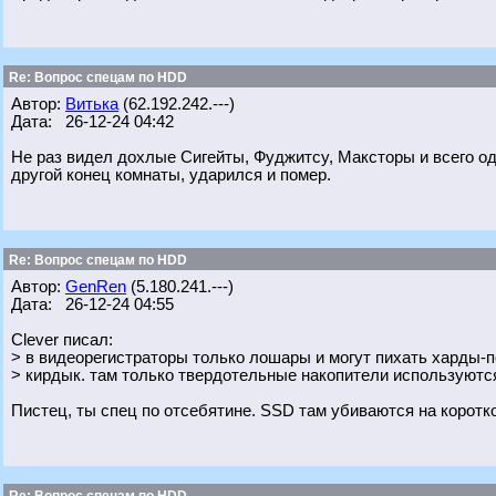
Re: Вопрос спецам по HDD
Автор:
Витька
(62.192.242.---)
Дата: 26-12-24 04:42
Не раз видел дохлые Сигейты, Фуджитсу, Максторы и всего о
другой конец комнаты, ударился и помер.
Re: Вопрос спецам по HDD
Автор:
GenRen
(5.180.241.---)
Дата: 26-12-24 04:55
Clever писал:
> в видеорегистраторы только лошары и могут пихать харды-п
> кирдык. там только твердотельные накопители используютс
Пистец, ты спец по отсебятине. SSD там убиваются на коротко