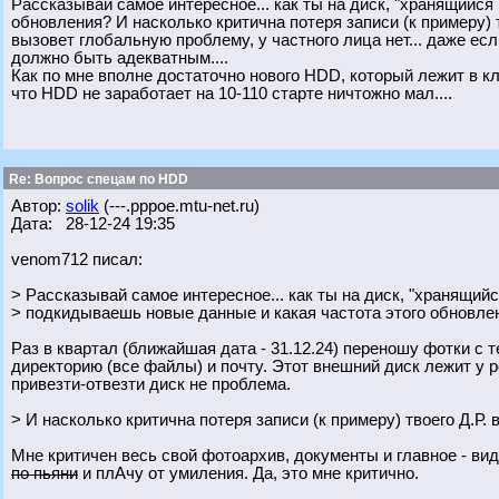
Рассказывай самое интересное... как ты на диск, "хранящийся
обновления? И насколько критична потеря записи (к примеру) 
вызовет глобальную проблему, у частного лица нет... даже ес
должно быть адекватным....
Как по мне вполне достаточно нового HDD, который лежит в к
что HDD не заработает на 10-110 старте ничтожно мал....
Re: Вопрос спецам по HDD
Автор:
solik
(---.pppoe.mtu-net.ru)
Дата: 28-12-24 19:35
venom712 писал:
> Рассказывай самое интересное... как ты на диск, "хранящийс
> подкидываешь новые данные и какая частота этого обновле
Раз в квартал (ближайшая дата - 31.12.24) переношу фотки с 
директорию (все файлы) и почту. Этот внешний диск лежит у ро
привезти-отвезти диск не проблема.
> И насколько критична потеря записи (к примеру) твоего Д.Р. 
Мне критичен весь свой фотоархив, документы и главное - вид
по пьяни
и плАчу от умиления. Да, это мне критично.