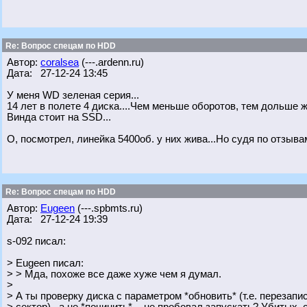
Re: Вопрос спецам по HDD
Автор:
coralsea
(---.ardenn.ru)
Дата: 27-12-24 13:45
У меня WD зеленая серия...
14 лет в полете 4 диска....Чем меньше оборотов, тем дольше ж
Винда стоит на SSD...
О, посмотрел, линейка 5400об. у них жива...Но судя по отзывам
Re: Вопрос спецам по HDD
Автор:
Eugeen
(---.spbmts.ru)
Дата: 27-12-24 19:39
s-092 писал:
> Eugeen писал:
> > Мда, похоже все даже хуже чем я думал.
>
> А ты проверку диска с параметром *обновить* (т.е. перезап