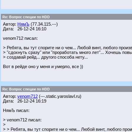
Re: Вопрос спецам по HDD
Автор:
НямЪ
(77.34.115.---)
Дата: 26-12-24 16:10
venom712 писал:
> Ребята, вы тут спорите ни о чем... Любой винт, любого прои
> "сдохнуть сразу" или "проработать много лет"... Хочешь по
> создавай рейд... другого способа нету...
Вот в рейде оно у меня и умерло, все ))
Re: Вопрос спецам по HDD
Автор:
venom712
(---.static.yaroslavl.ru)
Дата: 26-12-24 16:19
НямЪ писал:
> venom712 писал:
>
> > Ребята, вы тут спорите ни о чем... Любой винт, любого пр