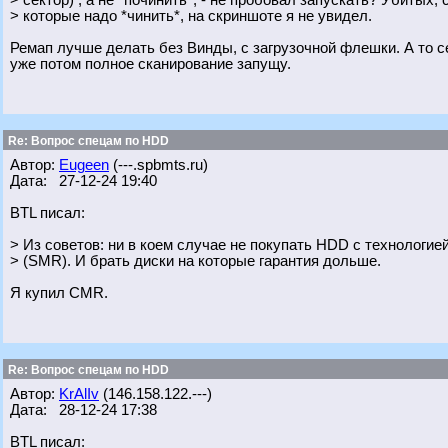
> сектор) , а не *починить*, - не пробовал запускать? Убитых, 
> которые надо *чинить*, на скриншоте я не увидел.
Ремап лучше делать без Винды, с загрузочной флешки. А то с
уже потом полное сканирование запущу.
Re: Вопрос спецам по HDD
Автор:
Eugeen
(---.spbmts.ru)
Дата: 27-12-24 19:40
BTL писал:
> Из советов: ни в коем случае не покупать HDD с технологие
> (SMR). И брать диски на которые гарантия дольше.
Я купил CMR.
Re: Вопрос спецам по HDD
Автор:
KrAlIv
(146.158.122.---)
Дата: 28-12-24 17:38
BTL писал: