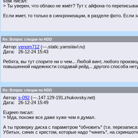
solik писал:
> Ты уверен, что облако не жмёт? Тут с айфона-то переписывае
Если жмет, то только в синхронизации, в разделе фото. Если 
Re: Вопрос спецам по HDD
Автор:
venom712
(---.static.yaroslavl.ru)
Дата: 26-12-24 15:43
Ребята, вы тут спорите ни о чем... Любой винт, любого произв
повышенной надежности создавай рейд... другого способа нету.
Re: Вопрос спецам по HDD
Автор:
s-092
(---.147.129-191.zhukovsky.net)
Дата: 26-12-24 15:49
Eugeen писал:
> Мда, похоже все даже хуже чем я думал.
А ты проверку диска с параметром *обновить* (т.е. перезаписат
Убитых, синих с крестом, которые надо *чинить*, на скриншоте