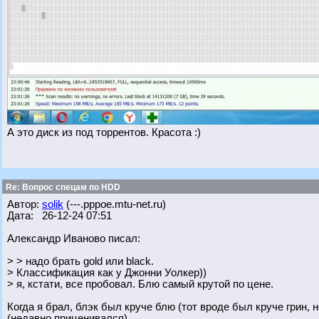
А это диск из под торрентов. Красота :)
Re: Вопрос спецам по HDD
Автор:
solik
(---.pppoe.mtu-net.ru)
Дата: 26-12-24 07:51
Александр Иваново писал:
> > надо брать gold или black.
> Классификация как у Джонни Уолкер))
> я, кстати, все пробовал. Блю самый крутой по цене.
Когда я брал, блэк был круче блю (тот вроде был круче грин, 
(недавно приценивался).