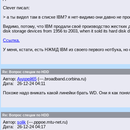
Clever писал:
> а ты видел там в списке IBM? я нет-видимо они давно не про
Видимо, потому, что IBM продали своё производство жестких д
disk storage devices from 1956 to 2003, when it sold its hard disk d
Ссылка.
У меня, кстати, есть НЖМД IBM из своего первого нотбука, но 
Re: Вопрос спецам по HDD
Автор:
Андрей65
(---.broadband.corbina.ru)
Дата: 26-12-24 04:11
Похоже надо вникать какой линейки брать WD. Они я как пон
Re: Вопрос спецам по HDD
Автор:
solik
(---.pppoe.mtu-net.ru)
Дата: 26-12-24 04:17