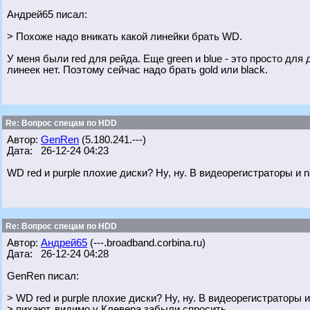
Андрей65 писал:
> Похоже надо вникать какой линейки брать WD.
У меня были red для рейда. Еще green и blue - это просто для
линеек нет. Поэтому сейчас надо брать gold или black.
Re: Вопрос спецам по HDD
Автор:
GenRen
(5.180.241.---)
Дата: 26-12-24 04:23
WD red и purple плохие диски? Ну, ну. В видеорегистраторы и 
Re: Вопрос спецам по HDD
Автор:
Андрей65
(---.broadband.corbina.ru)
Дата: 26-12-24 04:28
GenRen писал:
> WD red и purple плохие диски? Ну, ну. В видеорегистраторы и
> пихают, видимо у Клевера забыли спросить.