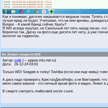
Как я понимаю, дисочек накрывается медным тазом. Тупить ста
лучше вряд ли будет. Учитывая, что на нем архивы, дожидатьс
Вопрос - А какой бренд сейчас брать?
Я WD всегда покупал, но Смольный лет пять назад писал, что и
Вероятно так. Диску на фото еще десяти лет нету, а уже глючи
молотит на торрентах.
Re: Вопрос спецам по HDD
Автор:
solik
(---.pppoe.mtu-net.ru)
Дата: 26-12-24 03:03
Только WD! Seagate в топку! Toshiba (если они еще живы) тоже 
А диск надо проверять КристалДискИнфо, а не Викторией, что у
меня самое важное - это личный архив фото и видео. Лежит в 
В смарте смотреть reallocated sector count.