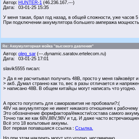
Автор:
HUNTER-1
(46.236.167.---)
Дата: 03-01-25 15:35
У меня такая, брал год назад, в общей сложности, уже часов 
При подключении аккумулятора большего ампеража мощность з
Re: Аккумуляторная мойка "высокого давления"
Автор:
oleg_sar
(---.dynamic.saratov.ertelecom.ru)
Дата: 03-01-25 17:01
slavik5555 писал:
> Да я не расчитывал получить 48В, просто у меня гайковёрт и
> акб. Думал странно как то, вес в разы отличается и напряжен
> написано 48В. В общем китайцы могут написать что угодно.
А просто погуглить для саморазвития не пробовали?:(
48V на аккумуляторе не имеет никакого отношения к рабочему
Это обозначение формфактора/ёмкости/состава самого аккум
Точно так же как 68V,88V,98V и т.д. И даже часто встречающиес
Всё это 18 вольтовые аккумы.
Вот первая попавшаяся ссылка :
Ссылка.
Но при этом наклеить могут что угодно, несомненно.