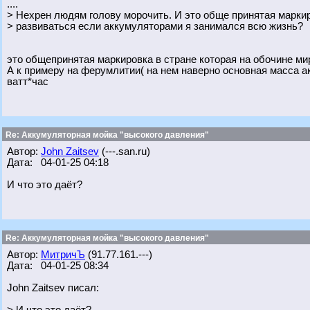
....
> Нехрен людям голову морочить. И это обще принятая марки
> развиваться если аккумуляторами я занимался всю жизнь?
это общепринятая маркировка в стране которая на обочине ми
А к примеру на ферумлитии( на нем наверно основная масса а
ватт*час
Re: Аккумуляторная мойка "высокого давления"
Автор:
John Zaitsev
(---.san.ru)
Дата: 04-01-25 04:18
И что это даёт?
Re: Аккумуляторная мойка "высокого давления"
Автор:
МитричЪ
(91.77.161.---)
Дата: 04-01-25 08:34
John Zaitsev писал: