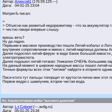
Автор:
Алексей1
(176.59.129.---)
Дата: 04-01-25 23:04
МитричЪ писал:
>
> Объясни как развитый недоразвитому - что за аккумулятор 
> честно говоря впервые слышу.
врешь веть?
Ну да ладно.
Первыми в масовое производство пошли Литий-кобальт и Лити
внутренее сопротивление-и имено с литий-марганца должны б
Далее подоспел литий-ферум -в виде банок большой емкости 
электротранспота.
Далее подошел литий-титанат. Уникален ОЧЕНЬ большими зар
На данный момент в широкие народные массы пошел литий-натр
Точные формулы всех этих *литиев* найдете в итернете одним
Писи-ктото тут пальцы топорщит от крутости-лично мне этот п
Первое ведро с шампунем, второе чистая вода.
Re: Аккумуляторная мойка "высокого давления"
Автор:
L-t Colonel
(---.avtlg.ru)
Дата: 05-01-25 15:34