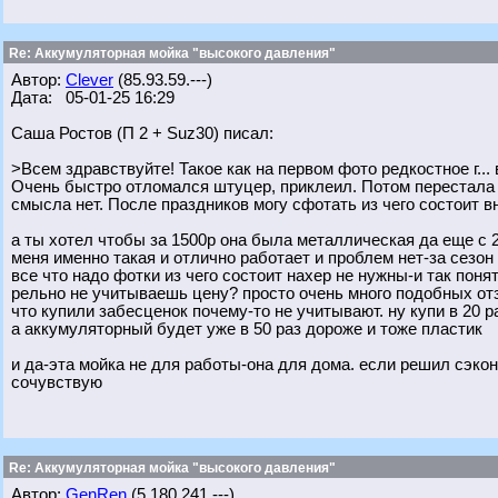
Re: Аккумуляторная мойка "высокого давления"
Автор:
Clever
(85.93.59.---)
Дата: 05-01-25 16:29
Саша Ростов (П 2 + Suz30) писал:
>Всем здравствуйте! Такое как на первом фото редкостное г...
Очень быстро отломался штуцер, приклеил. Потом перестала 
смысла нет. После праздников могу сфотать из чего состоит вн
а ты хотел чтобы за 1500р она была металлическая да еще с
меня именно такая и отлично работает и проблем нет-за сезон 
все что надо фотки из чего состоит нахер не нужны-и так поня
рельно не учитываешь цену? просто очень много подобных отзы
что купили забесценок почему-то не учитывают. ну купи в 20 
а аккумуляторный будет уже в 50 раз дороже и тоже пластик
и да-эта мойка не для работы-она для дома. если решил сэкон
сочувствую
Re: Аккумуляторная мойка "высокого давления"
Автор:
GenRen
(5.180.241.---)