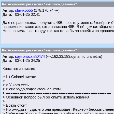
Re: Аккумуляторная мойка "высокого давления"
Автор:
slavik5555
(178.176.74.---)
Дата: 03-01-25 02:41
Да я не расчитывал получить 48В, просто у меня гайковёрт и б
напряжение такое же, хотя написано 48В. В общем китайцы мог
Но я понимал на что иду так как цена была копейки по сравнен
Re: Аккумуляторная мойка "высокого давления"
Автор:
крутоярский0474
(---.162.33.183.dynamic.ufanet.ru)
Дата: 03-01-25 04:25
Константин писал:
> L-t Colonel писал:
>
> > У кого есть
> > сие чудо,поделитесь опытом.
> ==============================================
> Основной вопрос был об опыте использования.
>
> Брать стоит.
> Но ожидать чуда, что она превзойдет Керхер - бессмысленн
> Себе взял Yofidra. Главная цель - обмывка рыбы перед тран