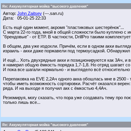
Re: Аккумуляторная мойка "высокого давления"
Автор:
John Zaitsev
(---.san.ru)
Дата: 05-01-25 22:33
Есть ещё один момент, акромя "пластиковых шестерёнок"...
С марта 22-го года, мной в общей сложности было куплено с 
"брендовые" - от ETP. В частности, DrillPro такими комплектуе
В общем, два уже издохли. Причём, если в одном акки выгляде
израиль - акки даже поржавели под термоусадкой. Обнаружил
И ещё... Хоть двухрядные акки и позиционируются как 3Ач, и 
я намерил общую ёмкость порядка 1,7-1,8. Но отряд шагает с
И пока все шагали нормально - и выглядело всё относительно
Перепаковка на EVE 2,2Ач одного акка обошлась мне в 2500 - 
чтобы иметь возможность сортировки. Расчёт оказался верен:
ряда. И на выходе я получил акк с ёмкостью 4,4Ач.
Резюмируя, могу сказать, что пора уже создавать тему про пок
только лишь все...
Re: Аккумуляторная мойка "высокого давления"