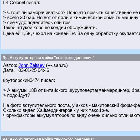
L-t Colonel писал:
> Стоит ли заморачиваться? Ясно,что помыть качественно не
> всего 30 бар. Но вот от соли и химии всякой обмыть машину 
> сие чудо,поделитесь опытом.
Такой штукой хорошо кондеи обслуживать.
Цена ей 1,5₽, чехол на кондей 1₽. За одну обработку окупаетс
Re: Аккумуляторная мойка "высокого давления"
Автор:
John Zaitsev
(---.san.ru)
Дата: 03-01-25 04:46
крутоярский0474 писал:
> А аккумы 18В от китайского шуруповерта(Хаймердингер, бра
> подойдут?
На фото вступительного поста, у акков - макитовский форм-фа
Сколько видел Хаймердингеров - у них такой же.
Форм-факторы аккумуляторов по виду очень сильно отличают
Re: Аккумуляторная мойка "высокого давления"