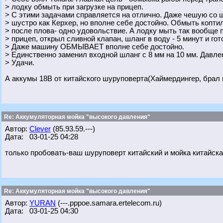
> лодку обмыть при загрузке на прицеп.
> С этими задачами справляется на отлично. Даже чешую со щ
> шустро как Керхер, но вполне себе достойно. Обмыть коптил
> после плова- одно удовольствие. А лодку мыть так вообще 
> прицеп, открыл сливной клапан, шланг в воду - 5 минут и гот
> Даже машину ОБМЫВАЕТ вполне себе достойно.
> Единственно заменил входной шланг с 8 мм на 10 мм. Давле
> Удачи.
А аккумы 18В от китайского шуруповерта(Хаймердингер, брал 
Re: Аккумуляторная мойка "высокого давления"
Автор:
Clever
(85.93.59.---)
Дата: 03-01-25 04:28
только пробовать-ваш шуруповерт китайский и мойка китайска
Re: Аккумуляторная мойка "высокого давления"
Автор:
YURAN
(---.pppoe.samara.ertelecom.ru)
Дата: 03-01-25 04:30