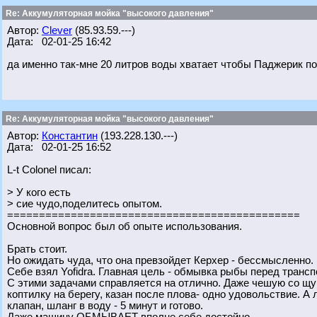
Re: Аккумуляторная мойка "высокого давления"
Автор:
Clever
(85.93.59.---)
Дата: 02-01-25 16:42
да именно так-мне 20 литров воды хватает чтобы Паджерик п
Re: Аккумуляторная мойка "высокого давления"
Автор:
Константин
(193.228.130.---)
Дата: 02-01-25 16:52
L-t Colonel писал:
> У кого есть
> сие чудо,поделитесь опытом.
==============================================
Основной вопрос был об опыте использования.
Брать стоит.
Но ожидать чуда, что она превзойдет Керхер - бессмысленно.
Себе взял Yofidra. Главная цель - обмывка рыбы перед трансп
С этими задачами справляется на отлично. Даже чешую со щук
коптилку на берегу, казан после плова- одно удовольствие. А
клапан, шланг в воду - 5 минут и готово.