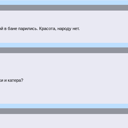
 в бане парились. Красота, народу нет.
и и катера?