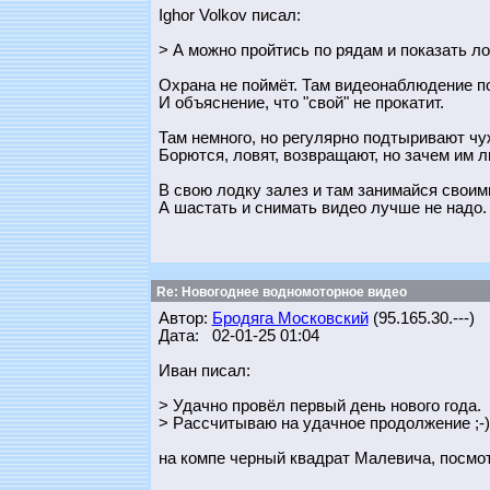
Ighor Volkov писал:
> А можно пройтись по рядам и показать ло
Охрана не поймёт. Там видеонаблюдение по
И объяснение, что "свой" не прокатит.
Там немного, но регулярно подтыривают ч
Борются, ловят, возвращают, но зачем им 
В свою лодку залез и там занимайся своим
А шастать и снимать видео лучше не надо.
Re: Новогоднее водномоторное видео
Автор:
Бродяга Московский
(95.165.30.---)
Дата: 02-01-25 01:04
Иван писал:
> Удачно провёл первый день нового года.
> Рассчитываю на удачное продолжение ;-)
на компе черный квадрат Малевича, посмо