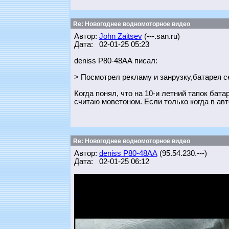
Re: Новогоднее водномоторное видео
Автор:
John Zaitsev
(---.san.ru)
Дата: 02-01-25 05:23
deniss Р80-48АА писал:
> Посмотрел рекламу и занрузку,батарея с
Когда понял, что на 10-и летний тапок бата
считаю моветоном. Если только когда в авт
Re: Новогоднее водномоторное видео
Автор:
deniss Р80-48АА
(95.54.230.---)
Дата: 02-01-25 06:12