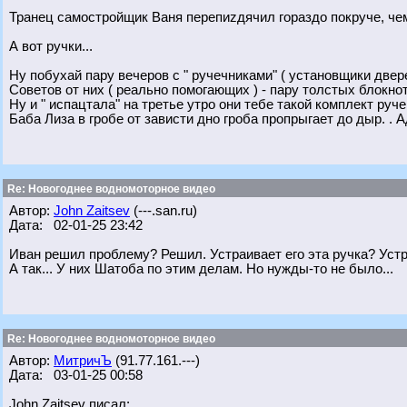
Транец самостройщик Ваня перепиzдячил гораздо покруче, чем
А вот ручки...
Ну побухай пару вечеров с " ручечниками" ( установщики две
Советов от них ( реально помогающих ) - пару толстых блокн
Ну и " испацтала" на третье утро они тебе такой комплект руче
Баба Лиза в гробе от зависти дно гроба пропрыгает до дыр. . 
Re: Новогоднее водномоторное видео
Автор:
John Zaitsev
(---.san.ru)
Дата: 02-01-25 23:42
Иван решил проблему? Решил. Устраивает его эта ручка? Устр
А так... У них Шатоба по этим делам. Но нужды-то не было...
Re: Новогоднее водномоторное видео
Автор:
МитричЪ
(91.77.161.---)
Дата: 03-01-25 00:58
John Zaitsev писал: