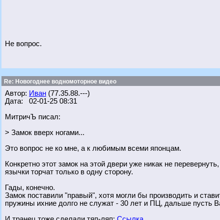
Не вопрос.
Re: Новогоднее водномоторное видео
Автор:
Иван
(77.35.88.---)
Дата: 02-01-25 08:31
МитричЪ писал:
> Замок вверх ногами...
Это вопрос не ко мне, а к любимым всеми японцам.
Конкретно этот замок на этой двери уже никак не перевернуть,
язычки торчат только в одну сторону.
Гады, конечно.
Замок поставили "правый", хотя могли бы производить и стави
пружины ихние долго не служат - 30 лет и ПЦ, дальше пусть В
И транец тоже сделали тяп-ляп:
Ссылка.