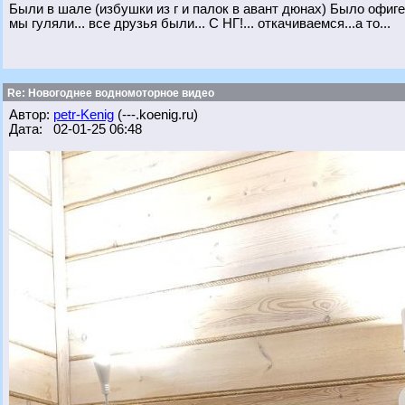
Были в шале (избушки из г и палок в авант дюнах) Было офиге
мы гуляли... все друзья были... С НГ!... откачиваемся...а то...
Re: Новогоднее водномоторное видео
Автор:
petr-Kenig
(---.koenig.ru)
Дата: 02-01-25 06:48