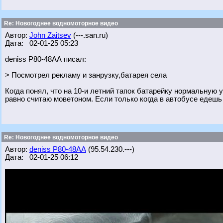
Re: Новогоднее водномоторное видео
Автор:
John Zaitsev
(---.san.ru)
Дата: 02-01-25 05:23
deniss Р80-48АА писал:
> Посмотрел рекламу и занрузку,батарея села
Когда понял, что на 10-и летний тапок батарейку нормальную уж
равно считаю моветоном. Если только когда в автобусе едешь -
Re: Новогоднее водномоторное видео
Автор:
deniss Р80-48АА
(95.54.230.---)
Дата: 02-01-25 06:12