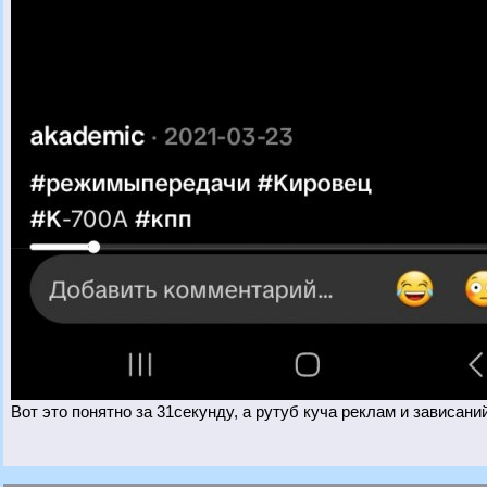
Вот это понятно за 31секунду, а рутуб куча реклам и зависани