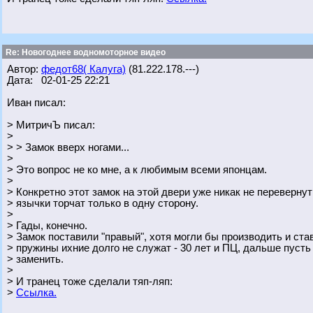
Re: Новогоднее водномоторное видео
Автор:
федот68( Калуга)
(81.222.178.---)
Дата: 02-01-25 22:21
Иван писал:
> МитричЪ писал:
>
> > Замок вверх ногами...
>
> Это вопрос не ко мне, а к любимым всеми японцам.
>
> Конкретно этот замок на этой двери уже никак не перевернут
> язычки торчат только в одну сторону.
>
> Гады, конечно.
> Замок поставили "правый", хотя могли бы производить и ста
> пружины ихние долго не служат - 30 лет и ПЦ, дальше пусть
> заменить.
>
> И транец тоже сделали тяп-ляп:
>
Ссылка.