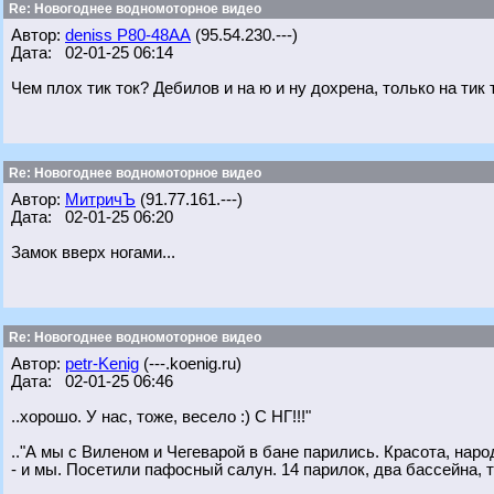
Re: Новогоднее водномоторное видео
Автор:
deniss Р80-48АА
(95.54.230.---)
Дата: 02-01-25 06:14
Чем плох тик ток? Дебилов и на ю и ну дохрена, только на тик
Re: Новогоднее водномоторное видео
Автор:
МитричЪ
(91.77.161.---)
Дата: 02-01-25 06:20
Замок вверх ногами...
Re: Новогоднее водномоторное видео
Автор:
petr-Kenig
(---.koenig.ru)
Дата: 02-01-25 06:46
..хорошо. У нас, тоже, весело :) С НГ!!!"
.."А мы с Виленом и Чегеварой в бане парились. Красота, народ
- и мы. Посетили пафосный салун. 14 парилок, два бассейна, то/с