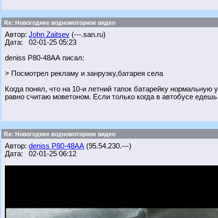
Re: Новогоднее водномоторное видео
Автор:
John Zaitsev
(---.san.ru)
Дата: 02-01-25 05:23
deniss Р80-48АА писал:
> Посмотрел рекламу и занрузку,батарея села
Когда понял, что на 10-и летний тапок батарейку нормальную уж
равно считаю моветоном. Если только когда в автобусе едешь -
Re: Новогоднее водномоторное видео
Автор:
deniss Р80-48АА
(95.54.230.---)
Дата: 02-01-25 06:12