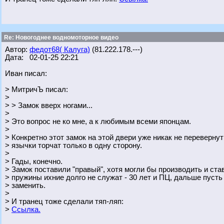
Re: Новогоднее водномоторное видео
Автор:
федот68( Калуга)
(81.222.178.---)
Дата: 02-01-25 22:21
Иван писал:
> МитричЪ писал:
>
> > Замок вверх ногами...
>
> Это вопрос не ко мне, а к любимым всеми японцам.
>
> Конкретно этот замок на этой двери уже никак не перевернут
> язычки торчат только в одну сторону.
>
> Гады, конечно.
> Замок поставили "правый", хотя могли бы производить и ста
> пружины ихние долго не служат - 30 лет и ПЦ, дальше пусть
> заменить.
>
> И транец тоже сделали тяп-ляп:
>
Ссылка.