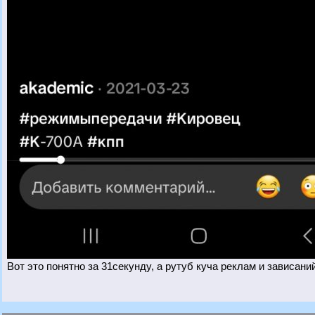
Вот это понятно за 31секунду, а рутуб куча реклам и зависани