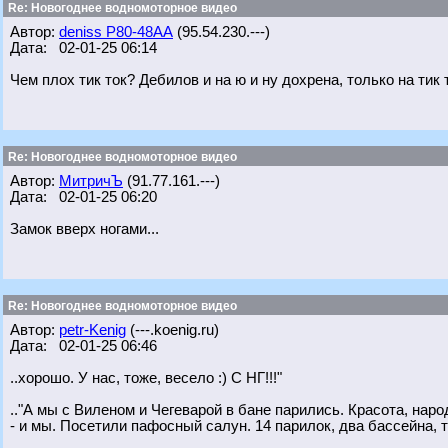
Re: Новогоднее водномоторное видео
Автор:
deniss Р80-48АА
(95.54.230.---)
Дата: 02-01-25 06:14
Чем плох тик ток? Дебилов и на ю и ну дохрена, только на тик
Re: Новогоднее водномоторное видео
Автор:
МитричЪ
(91.77.161.---)
Дата: 02-01-25 06:20
Замок вверх ногами...
Re: Новогоднее водномоторное видео
Автор:
petr-Kenig
(---.koenig.ru)
Дата: 02-01-25 06:46
..хорошо. У нас, тоже, весело :) С НГ!!!"
.."А мы с Виленом и Чегеварой в бане парились. Красота, народ
- и мы. Посетили пафосный салун. 14 парилок, два бассейна, то/с