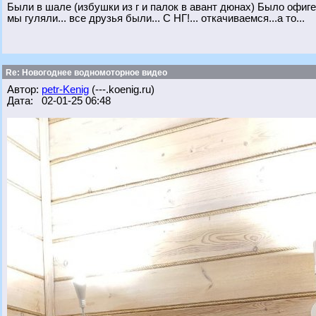
Были в шале (избушки из г и палок в авант дюнах) Было офиге
мы гуляли... все друзья были... С НГ!... откачиваемся...а то...
Re: Новогоднее водномоторное видео
Автор:
petr-Kenig
(---.koenig.ru)
Дата: 02-01-25 06:48