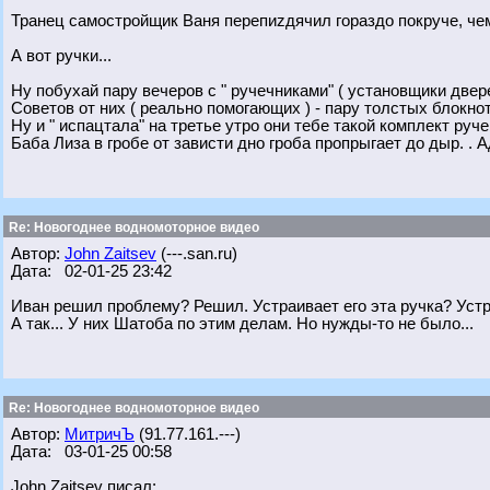
Транец самостройщик Ваня перепиzдячил гораздо покруче, чем
А вот ручки...
Ну побухай пару вечеров с " ручечниками" ( установщики две
Советов от них ( реально помогающих ) - пару толстых блокн
Ну и " испацтала" на третье утро они тебе такой комплект руче
Баба Лиза в гробе от зависти дно гроба пропрыгает до дыр. . 
Re: Новогоднее водномоторное видео
Автор:
John Zaitsev
(---.san.ru)
Дата: 02-01-25 23:42
Иван решил проблему? Решил. Устраивает его эта ручка? Устр
А так... У них Шатоба по этим делам. Но нужды-то не было...
Re: Новогоднее водномоторное видео
Автор:
МитричЪ
(91.77.161.---)
Дата: 03-01-25 00:58
John Zaitsev писал: