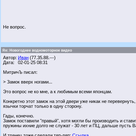
Не вопрос.
Re: Новогоднее водномоторное видео
Автор:
Иван
(77.35.88.---)
Дата: 02-01-25 08:31
МитричЪ писал:
> Замок вверх ногами...
Это вопрос не ко мне, а к любимым всеми японцам.
Конкретно этот замок на этой двери уже никак не перевернуть,
язычки торчат только в одну сторону.
Гады, конечно.
Замок поставили "правый", хотя могли бы производить и стави
пружины ихние долго не служат - 30 лет и ПЦ, дальше пусть В
И транец тоже сделали тяп-ляп:
Ссылка.