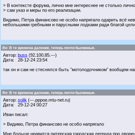
> В контексте форума, лично мне интереснее не столько личн
> сам указ и меры по его реализации.
Видимо, Петра финансово не особо напрягало одарить всё не
небольшими гребными и парусными лодками ради благой цели
Re: В те времена далекие, теперь почти былинные.
Автор:
buss
(92.100.85.---)
Дата: 28-12-24 23:54
так он и сам не стеснялся быть "мотолодочником" вообщем на
Re: В те времена далекие, теперь почти былинные.
Автор:
solik
(---.pppoe.mtu-net.ru)
Дата: 29-12-24 00:27
Иван писал:
> Видимо, Петра финансово не особо напрягало
Мне больше нравится питерская городская легенда про дворе