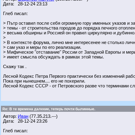
Дата: 28-12-24 23:13
Глеб писал:
> Пътр оставил после себя огромную гору именных указов и з
> темы - от строительства городов до порядка печного отопле
> весьма обширны и Россией он правил циркулярно и дубинно
>
> В контексте форума, лично мне интересенее не столько лич
> сам указ и меры по его реализации.
> Мифическое "отставание" России от Западной Европы и мер
> имеет смысла обсуждать в рамках этой темы.
Скажу так .
Лесной Кодекс Петра Первого практически без изменений рабо
Пока при нынешнем.... его не похерили.
Лесной Кодекс СССР - от Петровского разве что терминами сл
Re: В те времена далекие, теперь почти былинные.
Автор:
Иван
(77.35.213.---)
Дата: 28-12-24 23:26
Глеб писал: