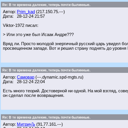
Re: В те времена далекие, теперь почти былинные.
Автор:
Prim_kad
(217.150.75.---)
Дата: 28-12-24 21:57
Viktor-1972 писал:
> Или это уже был Исаак Андре???
Вряд ли. Просто молодой энергичный русский царь увидел бо
просвещенном западе. Вот и решил страну поднять до уровня
Re: В те времена далекие, теперь почти былинные.
Автор:
Самовар
(---.dynamic.spd-mgts.ru)
Дата: 28-12-24 22:04
Есть много теорий. Достоверной ни одной. На мой взгляд, сове
он сделал после возвращения.
Re: В те времена далекие, теперь почти былинные.
Автор:
МитричЪ
(91.77.161.---)