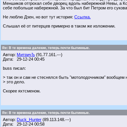
Меншиков отгрохал себе дворец вдоль набережной Невы, а Ко
себе побольше набережной. За что был бит Петром его сукова
Не люблю Дзен, но вот тут история:
Ссылка.
Слышал её от питерцев примерно в таком же изложении.
Re: В те времена далекие, теперь почти былинные.
Автор:
МитричЪ
(91.77.161.---)
Дата: 29-12-24 00:45
buss писал:
> так он и сам не стеснялся быть "мотолодочником" вообщем
> это дело.
Скорее яхтсменом.
Re: В те времена далекие, теперь почти былинные.
Автор:
Duck_Hunter
(89.113.148.---)
Дата: 29-12-24 00:58