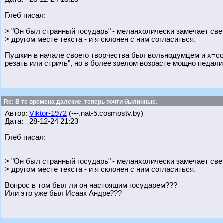
Глеб писал:
> "Он был странный государь" - меланхолически замечает све
> другом месте текста - и я склонен с ним согласиться.
Пушкин в начале своего творчества был вольнодумцем и х=с
резать или стричь", но в более зрелом возрасте мощно педали
Re: В те времена далекие, теперь почти былинные.
Автор:
Viktor-1972
(---.nat-5.cosmostv.by)
Дата: 28-12-24 21:23
Глеб писал:
> "Он был странный государь" - меланхолически замечает све
> другом месте текста - и я склонен с ним согласиться.
Вопрос в том был ли он настоящим государем???
Или это уже был Исаак Андре???