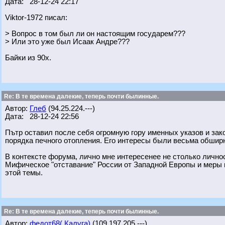
Дата: 28-12-24 22:17
Viktor-1972 писал:
> Вопрос в том был ли он настоящим государем???
> Или это уже был Исаак Андре???
Байки из 90х.
Re: В те времена далекие, теперь почти былинные.
Автор:
Глеб
(94.25.224.---)
Дата: 28-12-24 22:56
Пътр оставил после себя огромную гору именных указов и зак
порядка печного отопления. Его интересы были весьма обширн
В контексте форума, лично мне интересенее не столько личнос
Мифическое "отставание" России от Западной Европы и меры 
этой темы.
Re: В те времена далекие, теперь почти былинные.
Автор:
федот68( Калуга)
(109.197.205.---)