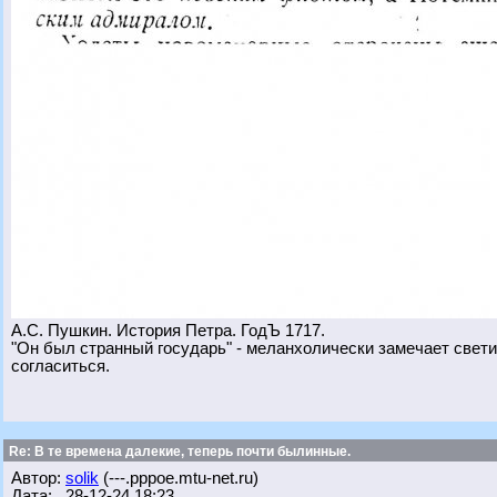
А.С. Пушкин. История Петра. ГодЪ 1717.
"Он был странный государь" - меланхолически замечает светил
согласиться.
Re: В те времена далекие, теперь почти былинные.
Автор:
solik
(---.pppoe.mtu-net.ru)
Дата: 28-12-24 18:23