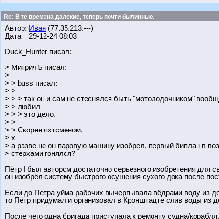
Re: В те времена далекие, теперь почти былинные.
Автор:
Иван
(77.35.213.---)
Дата: 29-12-24 08:03
Duck_Hunter писал:
> МитричЪ писал:
>
> > buss писал:
> >
> > > так он и сам не стеснялся быть "мотолодочником" вооб
> > любил
> > > это дело.
> >
> > Скорее яхтсменом.
> х
> а разве не он паровую машину изобрел, первый биплан в воз
> стерхами гонялся?
Пётр I был автором достаточно серьёзного изобретения для с
он изобрёл систему быстрого осушения сухого дока после пос
Если до Петра уйма рабочих вычерпывала вёдрами воду из д
то Пётр придумал и организовал в Кронштадте слив воды из до
После чего одна бригада приступала к ремонту судна/корабля,