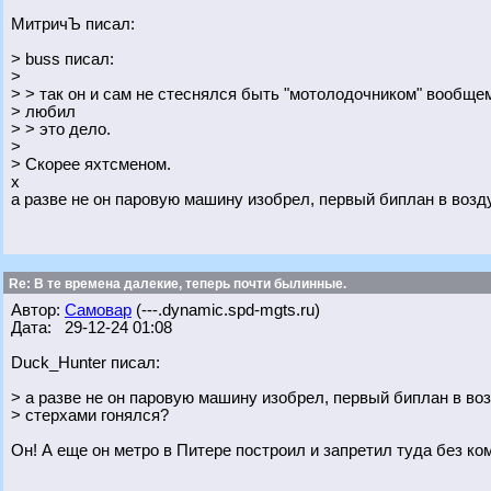
МитричЪ писал:
> buss писал:
>
> > так он и сам не стеснялся быть "мотолодочником" вообще
> любил
> > это дело.
>
> Скорее яхтсменом.
х
а разве не он паровую машину изобрел, первый биплан в возд
Re: В те времена далекие, теперь почти былинные.
Автор:
Самовар
(---.dynamic.spd-mgts.ru)
Дата: 29-12-24 01:08
Duck_Hunter писал:
> а разве не он паровую машину изобрел, первый биплан в воз
> стерхами гонялся?
Он! А еще он метро в Питере построил и запретил туда без ко