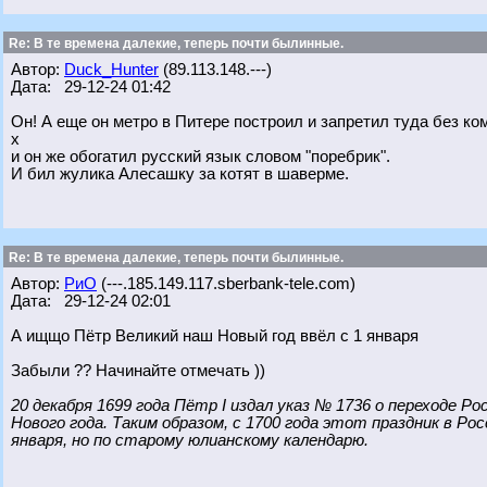
Re: В те времена далекие, теперь почти былинные.
Автор:
Duck_Hunter
(89.113.148.---)
Дата: 29-12-24 01:42
Он! А еще он метро в Питере построил и запретил туда без ко
х
и он же обогатил русский язык словом "поребрик".
И бил жулика Алесашку за котят в шаверме.
Re: В те времена далекие, теперь почти былинные.
Автор:
РиО
(---.185.149.117.sberbank-tele.com)
Дата: 29-12-24 02:01
А ищщо Пётр Великий наш Новый год ввёл с 1 января
Забыли ?? Начинайте отмечать ))
20 декабря 1699 года Пётр I издал указ № 1736 о переходе Р
Нового года. Таким образом, с 1700 года этот праздник в Ро
января, но по старому юлианскому календарю.