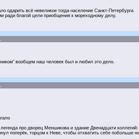
ло одарить всё невеликое тогда население Санкт-Петербурга
и ради благой цели приобщения к мореходному делу.
.
чником" вообщем наш человек был и любил это дело.
.
ягало
 легенда про дворец Меншикова и здание Двенадцати коллегий:
нул поперёк, торцом к Неве, чтобы отхватить себе побольше на