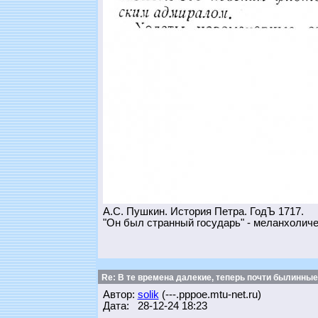
А.С. Пушкин. История Петра. ГодЪ 1717.
"Он был странный государь" - меланхоличес
Re: В те времена далекие, теперь почти былинные
Автор:
solik
(---.pppoe.mtu-net.ru)
Дата: 28-12-24 18:23