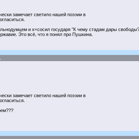
чески замечает светило нашей поэзии в
согласиться.
льнодумцем и х=сосил государя "К чему стадам дары свободы? 
жавие. Это всё, что я понял про Пушкина.
.
чески замечает светило нашей поэзии в
согласиться.
рем???