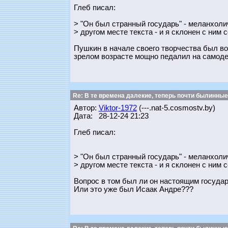
Глеб писал:
> "Он был странный государь" - меланхоли
> другом месте текста - и я склонен с ним 
Пушкин в начале своего творчества был во
зрелом возрасте мощно педалил на самодер
Re: В те времена далекие, теперь почти былинные
Автор:
Viktor-1972
(---.nat-5.cosmostv.by)
Дата: 28-12-24 21:23
Глеб писал:
> "Он был странный государь" - меланхоли
> другом месте текста - и я склонен с ним 
Вопрос в том был ли он настоящим госуда
Или это уже был Исаак Андре???