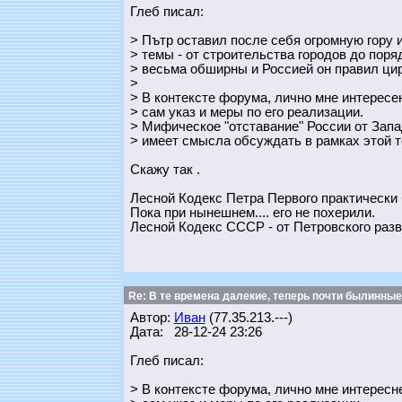
Глеб писал:
> Пътр оставил после себя огромную гору 
> темы - от строительства городов до поря
> весьма обширны и Россией он правил цир
>
> В контексте форума, лично мне интересе
> сам указ и меры по его реализации.
> Мифическое "отставание" России от Запа
> имеет смысла обсуждать в рамках этой 
Скажу так .
Лесной Кодекс Петра Первого практически 
Пока при нынешнем.... его не похерили.
Лесной Кодекс СССР - от Петровского разв
Re: В те времена далекие, теперь почти былинные
Автор:
Иван
(77.35.213.---)
Дата: 28-12-24 23:26
Глеб писал:
> В контексте форума, лично мне интересн