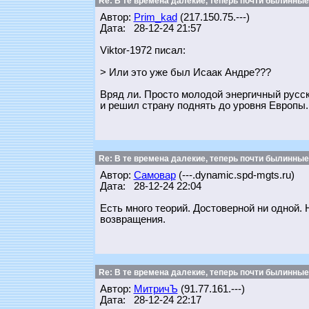
Re: В те времена далекие, теперь почти былинные
Автор:
Prim_kad
(217.150.75.---)
Дата: 28-12-24 21:57
Viktor-1972 писал:
> Или это уже был Исаак Андре???
Вряд ли. Просто молодой энергичный русс
и решил страну поднять до уровня Европы.
Re: В те времена далекие, теперь почти былинные
Автор:
Самовар
(---.dynamic.spd-mgts.ru)
Дата: 28-12-24 22:04
Есть много теорий. Достоверной ни одной. 
возвращения.
Re: В те времена далекие, теперь почти былинные
Автор:
МитричЪ
(91.77.161.---)
Дата: 28-12-24 22:17