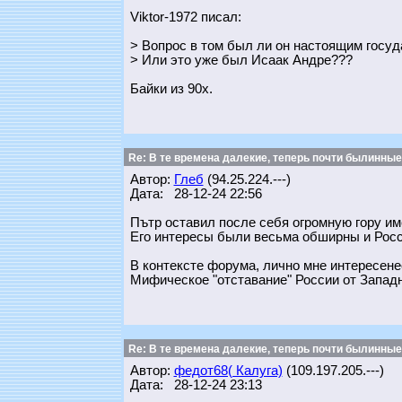
Viktor-1972 писал:
> Вопрос в том был ли он настоящим госу
> Или это уже был Исаак Андре???
Байки из 90х.
Re: В те времена далекие, теперь почти былинные
Автор:
Глеб
(94.25.224.---)
Дата: 28-12-24 22:56
Пътр оставил после себя огромную гору им
Его интересы были весьма обширны и Росс
В контексте форума, лично мне интересенее
Мифическое "отставание" России от Запад
Re: В те времена далекие, теперь почти былинные
Автор:
федот68( Калуга)
(109.197.205.---)
Дата: 28-12-24 23:13