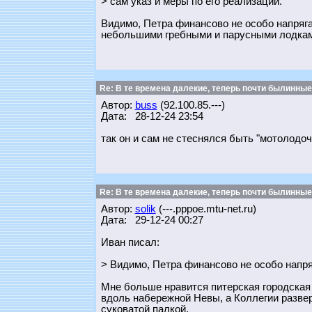
> сам указ и меры по его реализации.
Видимо, Петра финансово не особо напряга
небольшими гребными и парусными лодкам
Re: В те времена далекие, теперь почти былинные
Автор:
buss
(92.100.85.---)
Дата: 28-12-24 23:54
так он и сам не стеснялся быть "мотолодо
Re: В те времена далекие, теперь почти былинные
Автор:
solik
(---.pppoe.mtu-net.ru)
Дата: 29-12-24 00:27
Иван писал:
> Видимо, Петра финансово не особо напр
Мне больше нравится питерская городская
вдоль набережной Невы, а Коллегии развер
суковатой палкой.