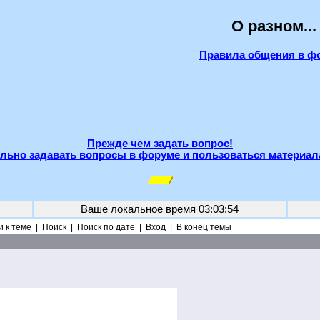
О разном...
Правила общения в ф
Прежде чем задать вопрос!
льно задавать вопросы в форуме и пользоваться материал
Ваше локальное время
03:03:54
 к теме
|
Поиск
|
Поиск по дате
|
Вход
|
В конец темы