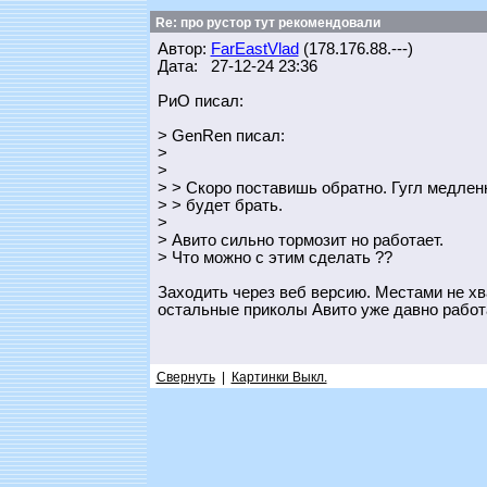
Re: про рустор тут рекомендовали
Автор:
FarEastVlad
(178.176.88.---)
Дата: 27-12-24 23:36
РиО писал:
> GenRen писал:
>
>
> > Скоро поставишь обратно. Гугл медлен
> > будет брать.
>
> Авито сильно тормозит но работает.
> Что можно с этим сделать ??
Заходить через веб версию. Местами не хват
остальные приколы Авито уже давно работ
Свернуть
|
Картинки Выкл.