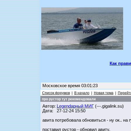
Как прави
Московское время 03:01:23
Список форумов
|
В начало
|
Новая тема
|
Перейти
про рустор тут рекомендовали
Автор:
Legendарный МИГ
(---.gigalink.su)
Дата: 27-12-24 15:50
авита потребовала обновиться - ну ок.. на г
поставил рустор - обновил авиту.