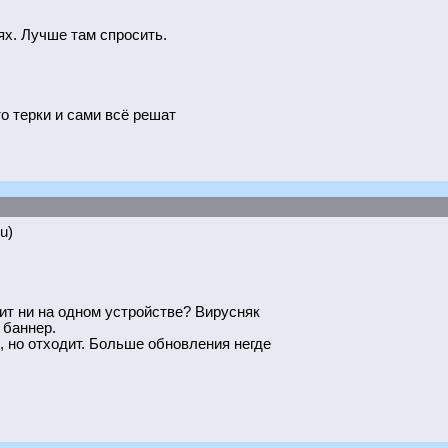
ях. Лучше там спросить.
о терки и сами всё решат
u)
вит ни на одном устройстве? Вирусняк
 баннер.
, но отходит. Больше обновления негде