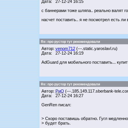
Дата: 27-12-24 16:15
с баннерами тоже шляпа.. реально валят го
насчет поставить.. я не посмотрел есть ли 
Re: про рустор тут рекомендовали
Автор:
venom712
(---.static.yaroslavl.ru)
Дата: 27-12-24 16:19
AdGuard для мобильного поставить... купит
Re: про рустор тут рекомендовали
Автор:
РиО
(---.185.149.117.sberbank-tele.co
Дата: 27-12-24 16:27
GenRen писал:
> Скоро поставишь обратно. Гугл медленно
> будет брать.