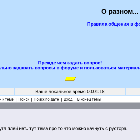
О разном...
Правила общения в ф
Прежде чем задать вопрос!
льно задавать вопросы в форуме и пользоваться материал
Ваше локальное время
00:01:18
 к теме
|
Поиск
|
Поиск по дате
|
Вход
|
В конец темы
угл плей нет.. тут тема про то что можно качнуть с рустора.