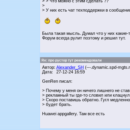
> > Что можно с этим сделать ??
>
> У них есть чат техподдержки в сообщени
Была такая мысль. Думал что у них какие-т
Форум всегда рулит поэтому и решил тут.
Re: про рустор тут рекомендовали
Автор:
Alexander_SH
(---.dynamic.spd-mgts.r
Дата: 27-12-24 16:59
GenRen писал:
> Почему у меня он ничего лишнего не ста
> рекламный ты где-то словил или клацнул
> Скоро поставишь обратно. Гугл медленно
> будет брать.
Huawei appgallery. Там все есть