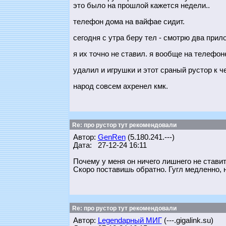
это было на прошлой кажется недели..
телефон дома на вайфае сидит.
сегодня с утра беру тел - смотрю два прило
я их точно не ставил. я вообще на телефон
удалил и игрушки и этот сраный рустор к ч
народ совсем ахренел кмк.
Re: про рустор тут рекомендовали
Автор:
GenRen
(5.180.241.---)
Дата: 27-12-24 16:11
Почему у меня он ничего лишнего не стави
Скоро поставишь обратно. Гугл медленно, 
Re: про рустор тут рекомендовали
Автор:
Legendарный МИГ
(---.gigalink.su)