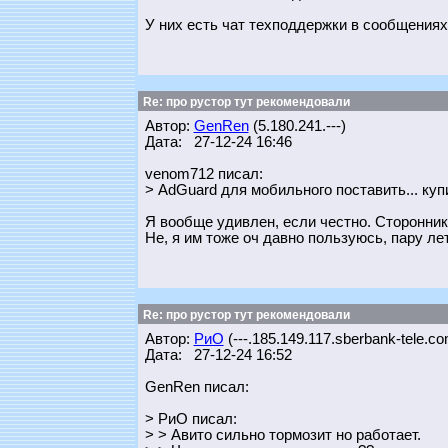
У них есть чат техподдержки в сообщениях
Re: про рустор тут рекомендовали
Автор:
GenRen
(5.180.241.---)
Дата: 27-12-24 16:46
venom712 писал:
> AdGuard для мобильного поставить... куп
Я вообще удивлен, если честно. Сторонник
Не, я им тоже оч давно пользуюсь, пару ле
Re: про рустор тут рекомендовали
Автор:
РиО
(---.185.149.117.sberbank-tele.co
Дата: 27-12-24 16:52
GenRen писал:
> РиО писал:
> > Авито сильно тормозит но работает.