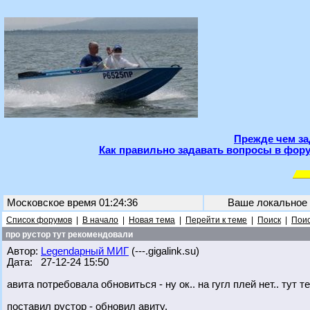
Прежде чем за
Как правильно задавать вопросы в фору
Московское время 01:24:36
Ваше локальное
Список форумов
|
В начало
|
Новая тема
|
Перейти к теме
|
Поиск
|
Поис
про рустор тут рекомендовали
Автор:
Legendарный МИГ
(---.gigalink.su)
Дата: 27-12-24 15:50
авита потребовала обновиться - ну ок.. на гугл плей нет.. тут 
поставил рустор - обновил авиту.