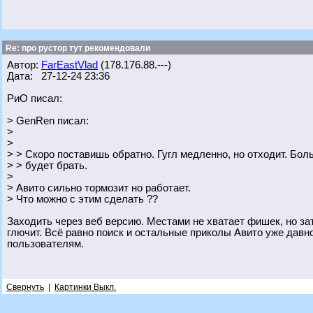
Re: про рустор тут рекомендовали
Автор:
FarEastVlad
(178.176.88.---)
Дата: 27-12-24 23:36
РиО писал:
> GenRen писал:
>
>
> > Скоро поставишь обратно. Гугл медленно, но отходит. Бо
> > будет брать.
>
> Авито сильно тормозит но работает.
> Что можно с этим сделать ??
Заходить через веб версию. Местами не хватает фишек, но зато
глючит. Всё равно поиск и остальные приколы Авито уже дав
пользователям.
Свернуть
|
Картинки Выкл.