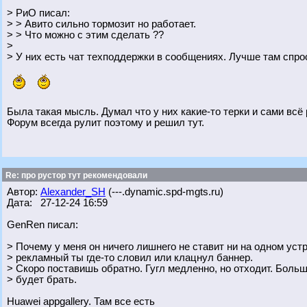
> РиО писал:
> > Авито сильно тормозит но работает.
> > Что можно с этим сделать ??
>
> У них есть чат техподдержки в сообщениях. Лучше там спро
Была такая мысль. Думал что у них какие-то терки и сами всё
Форум всегда рулит поэтому и решил тут.
Re: про рустор тут рекомендовали
Автор:
Alexander_SH
(---.dynamic.spd-mgts.ru)
Дата: 27-12-24 16:59
GenRen писал:
> Почему у меня он ничего лишнего не ставит ни на одном уст
> рекламный ты где-то словил или клацнул баннер.
> Скоро поставишь обратно. Гугл медленно, но отходит. Боль
> будет брать.
Huawei appgallery. Там все есть