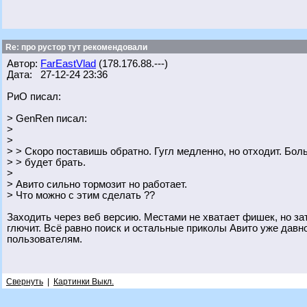
Re: про рустор тут рекомендовали
Автор:
FarEastVlad
(178.176.88.---)
Дата: 27-12-24 23:36
РиО писал:
> GenRen писал:
>
>
> > Скоро поставишь обратно. Гугл медленно, но отходит. Бо
> > будет брать.
>
> Авито сильно тормозит но работает.
> Что можно с этим сделать ??
Заходить через веб версию. Местами не хватает фишек, но зато
глючит. Всё равно поиск и остальные приколы Авито уже дав
пользователям.
Свернуть
|
Картинки Выкл.