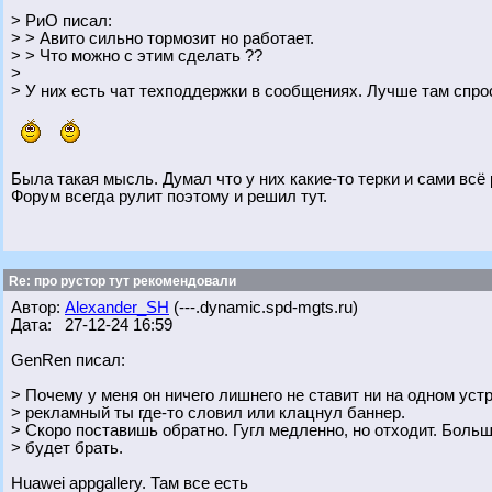
> РиО писал:
> > Авито сильно тормозит но работает.
> > Что можно с этим сделать ??
>
> У них есть чат техподдержки в сообщениях. Лучше там спро
Была такая мысль. Думал что у них какие-то терки и сами всё
Форум всегда рулит поэтому и решил тут.
Re: про рустор тут рекомендовали
Автор:
Alexander_SH
(---.dynamic.spd-mgts.ru)
Дата: 27-12-24 16:59
GenRen писал:
> Почему у меня он ничего лишнего не ставит ни на одном уст
> рекламный ты где-то словил или клацнул баннер.
> Скоро поставишь обратно. Гугл медленно, но отходит. Боль
> будет брать.
Huawei appgallery. Там все есть