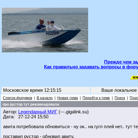
Прежде чем за
Как правильно задавать вопросы в фору
Московское время 12:15:15
Ваше локальное
Список форумов
|
В начало
|
Новая тема
|
Перейти к теме
|
Поиск
|
Поис
про рустор тут рекомендовали
Автор:
Legendарный МИГ
(---.gigalink.su)
Дата: 27-12-24 15:50
авита потребовала обновиться - ну ок.. на гугл плей нет.. тут 
поставил рустор - обновил авиту.