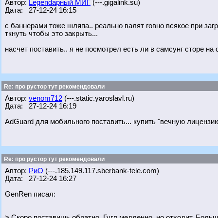
Автор:
Legendарный МИГ
(---.gigalink.su)
Дата: 27-12-24 16:15
с баннерами тоже шляпа.. реально валят говно всякое при заг
ткнуть чтобы это закрыть...
насчет поставить.. я не посмотрел есть ли в самсунг сторе на 
Re: про рустор тут рекомендовали
Автор:
venom712
(---.static.yaroslavl.ru)
Дата: 27-12-24 16:19
AdGuard для мобильного поставить... купить "вечную лицензию"
Re: про рустор тут рекомендовали
Автор:
РиО
(---.185.149.117.sberbank-tele.com)
Дата: 27-12-24 16:27
GenRen писал:
> Скоро поставишь обратно. Гугл медленно, но отходит. Боль