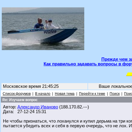
Прежде чем з
Как правильно задавать вопросы в фор
Московское время 21:45:25
Ваше локально
Список форумов
|
В начало
|
Новая тема
|
Перейти к теме
|
Поиск
|
Поис
Re: Изучаем вопрос
Автор:
Александр Иваново
(188.170.82.---)
Дата: 27-12-24 15:31
Не чтобы признаться, что лоханулся и купил дерьма на три коп
пытается убедить всех и себя в первую очередь, что не лох. 