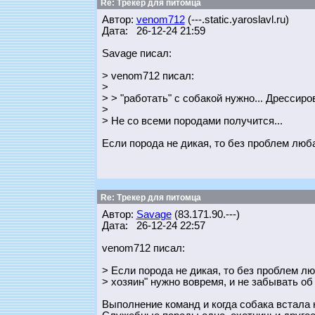
Re: Трекер для питомца
Автор:
venom712
(---.static.yaroslavl.ru)
Дата: 26-12-24 21:59
Savage писал:
> venom712 писал:
>
> > "работать" с собакой нужно... Дресси
>
> Не со всеми породами получится...
Если порода не дикая, то без проблем любая
Re: Трекер для питомца
Автор:
Savage
(83.171.90.---)
Дата: 26-12-24 22:57
venom712 писал:
> Если порода не дикая, то без проблем лю
> хозяин" нужно вовремя, и не забывать об 
Выполнение команд и когда собака встала 