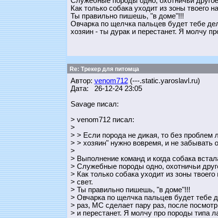
Служебные породы одно, охотничьи другое
Как только собака уходит из зоны твоего на
Ты правильно пишешь, "в доме"!!!
Овчарка по щелчка пальцев будет тебе дела
хозяин - ты дурак и перестанет. Я молчу про
Re: Трекер для питомца
Автор:
venom712
(---.static.yaroslavl.ru)
Дата: 26-12-24 23:05
Savage писал:
> venom712 писал:
>
> > Если порода не дикая, то без проблем л
> > хозяин" нужно вовремя, и не забывать о
>
> Выполнение команд и когда собака встал
> Служебные породы одно, охотничьи друг
> Как только собака уходит из зоны твоего
> свет.
> Ты правильно пишешь, "в доме"!!!
> Овчарка по щелчка пальцев будет тебе де
> раз, МС сделает пару раз, после посмотри
> и перестанет. Я молчу про породы типа лае