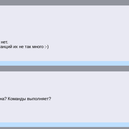
нет.
нций их не так много :-)
вана? Команды выполняет?