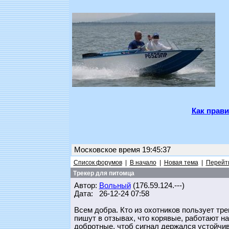
Как прави
Московское время 19:45:37
Список форумов
|
В начало
|
Новая тема
|
Перейти
Трекер для питомца
Автор:
Вольный
(176.59.124.---)
Дата: 26-12-24 07:58
Всем добра. Кто из охотников пользует тре
пишут в отзывах, что корявые, работают н
добротные, чтоб сигнал держался устойчи