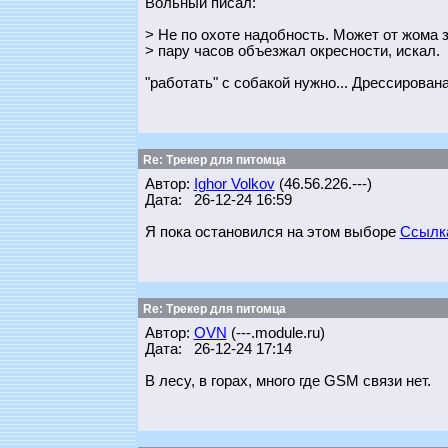
Вольный писал:
> Не по охоте надобность. Может от жома з
> пару часов объезжал окресности, искал.
"работать" с собакой нужно... Дрессирова
Re: Трекер для питомца
Автор:
Ighor Volkov
(46.56.226.---)
Дата: 26-12-24 16:59
Я пока остановился на этом выборе
Ссылк
Re: Трекер для питомца
Автор:
OVN
(---.module.ru)
Дата: 26-12-24 17:14
В лесу, в горах, много где GSM связи нет.