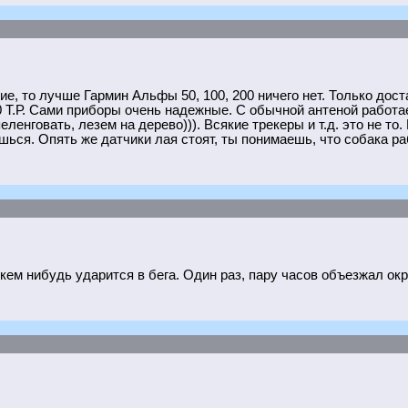
е, то лучше Гармин Альфы 50, 100, 200 ничего нет. Только дос
.Р. Сами приборы очень надежные. С обычной антеной работает
ленговать, лезем на дерево))). Всякие трекеры и т.д. это не то
ься. Опять же датчики лая стоят, ты понимаешь, что собака ра
кем нибудь ударится в бега. Один раз, пару часов объезжал окр