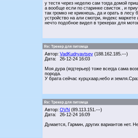
у тестя через неделю сам тогда домой при
а вообще если по старинке свисток , и при
так громко не крикнешь, да и орать в лесу
устройство на али смотри, яндекс маркете
нечто подобное видел в трекерах для мото
Re: Трекер для питомца
Автор:
VadKudryavtsev
(188.162.185.---)
Дата: 26-12-24 16:03
Моя дура (ягдтерьер) тоже всегда сама в
порода.
У брата сейчас курцхаар,небо и земля.Сраз
Re: Трекер для питомца
Автор:
OVN
(89.113.151.---)
Дата: 26-12-24 16:09
Думается, Гармин, других вариантов нет. 