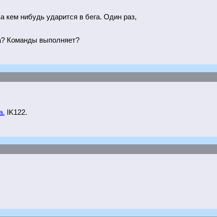
а кем нибудь ударится в бега. Один раз,
на? Команды выполняет?
а.
IK122.