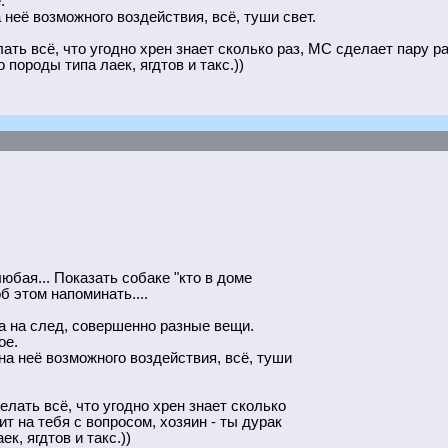
.
 неё возможного воздействия, всё, туши свет.
ть всё, что угодно хрен знает сколько раз, МС сделает пару ра
 породы типа лаек, ягдтов и такс.))
юбая... Показать собаке "кто в доме
б этом напоминать....
а на след, совершенно разные вещи.
ое.
 на неё возможного воздействия, всё, туши
лать всё, что угодно хрен знает сколько
т на тебя с вопросом, хозяин - ты дурак
к, ягдтов и такс.))