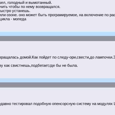
шел, голодный и вымотанный.
учить чтобы по нему возвращался.
 быстро устанешь.
 или озоне. оно может быть програмируемое, на включение по р
цикла - мопеда
озвращалась домой.Как пойдет по следу-ори,свести,до лампочк
у как свистнешь,подбегает,где бы не была.
Недавно тестировал подобную опенсорсную систему на модулях Lo