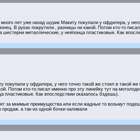
а много лет уже назад шурик Макиту покупали у офдилера, у него
онец. В руках покрутили , разницы ни какой. Потом кто-то писал
а шестерни металлические, у неяпонца пластиковые. Как впосл
у покупали у офдилера, у него точно такой же стоял в такой же
кой. Потом кто-то писал именно про эту линейку тут на мотолодк
ца пластиковые. Как впоследствии оказалось бздешь).
тят за мнимые преимущества или если жадные то возьмут подеш
 продаж. а так-из одной бочки наливали