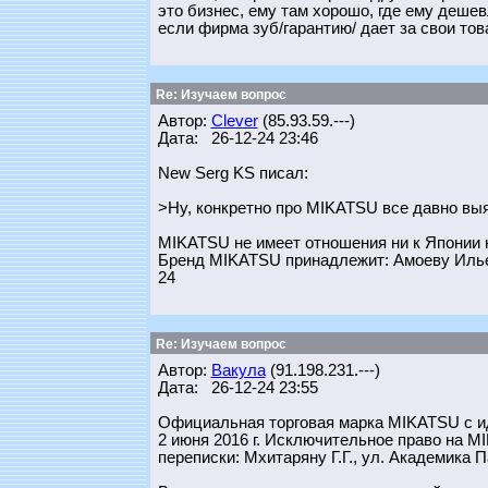
это бизнес, ему там хорошо, где ему дешев
если фирма зуб/гарантию/ дает за свои тов
Re: Изучаем вопрос
Автор:
Clever
(85.93.59.---)
Дата: 26-12-24 23:46
New Serg KS писал:
>Ну, конкретно про MIKATSU все давно выя
MIKATSU не имеет отношения ни к Японии н
Бренд MIKATSU принадлежит: Амоеву Илье Тах
24
Re: Изучаем вопрос
Автор:
Вакула
(91.198.231.---)
Дата: 26-12-24 23:55
Официальная торговая марка MIKATSU с ид
2 июня 2016 г. Исключительное право на M
переписки: Мхитаряну Г.Г., ул. Академика Па