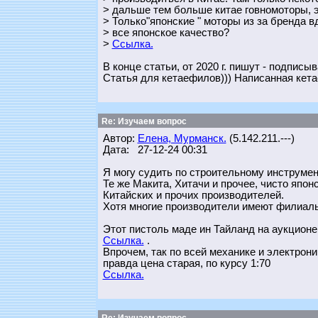
> дальше тем больше китае говномоторы, 
> Только"японские " моторы из за бренда в
> все японское качество?
>
Ссылка.
В конце статьи, от 2020 г. пишут - подписы
Статья для кетаефилов))) Написанная кет
Re: Изучаем вопрос
Автор:
Елена, Мурманск.
(5.142.211.---)
Дата: 27-12-24 00:31
Я могу судить по строительному инструмен
Те же Макита, Хитачи и прочее, чисто японс
Китайских и прочих производителей.
Хотя многие производители имеют филиалы
Этот пистоль маде ин Тайланд на аукционе 
Ссылка.
.
Впрочем, так по всей механике и электрони
правда цена старая, по курсу 1:70
Ссылка.