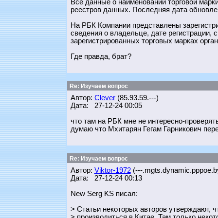
Все данные о наименовании торговой марк
реестров данных. Последняя дата обновлени
На РБК Компании представлены зарегистр
сведения о владельце, дате регистрации, 
зарегистрированных торговых марках орган
Где правда, брат?
Re: Изучаем вопрос
Автор:
Clever
(85.93.59.---)
Дата: 27-12-24 00:05
что там на РБК мне не интересно-проверят
думаю что Мхитарян Гегам Гарникович пере
Re: Изучаем вопрос
Автор:
Viktor-1972
(---.mgts.dynamic.pppoe.by
Дата: 27-12-24 00:13
New Serg KS писал:
> Статьи некоторых авторов утверждают, 
> производиться в Китае. Там только неко