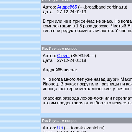
Re: Изучаем вопрос
Автор:
Андрей65
(---.broadband.corbina.ru)
Дата: 27-12-24 01:13
В три или не в три сейчас не знаю. Но когд
комплектации в 1.5 раза дороже. Чистый Яп
типа они редукторами отличаются. У японц
Re: Изучаем вопрос
Автор:
Clever
(85.93.59.---)
Дата: 27-12-24 01:18
Андрей65 писал:
>Но когда много лет уже назад шурик Макит
Японец. В руках покрутили , разницы ни ка
японца шестерни металлические, у неяпон
классика развода лохов-лохи или перепла
что им предоставляют выбор-это искусство
Re: Изучаем вопрос
Автор:
Uri
(---.tomsk.avantel.ru)