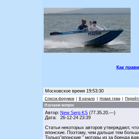
Как прави
Московское время 19:53:30
Список форумов
|
В начало
|
Новая тема
|
Перейти
Изучаем вопрос
Автор:
New Serg KS
(77.35.20.---)
Дата: 26-12-24 23:39
Статьи некоторых авторов утверждают, чт
японские. Поэтому, чем дальше тем больше
Только"японские " моторы из за бренда вдв