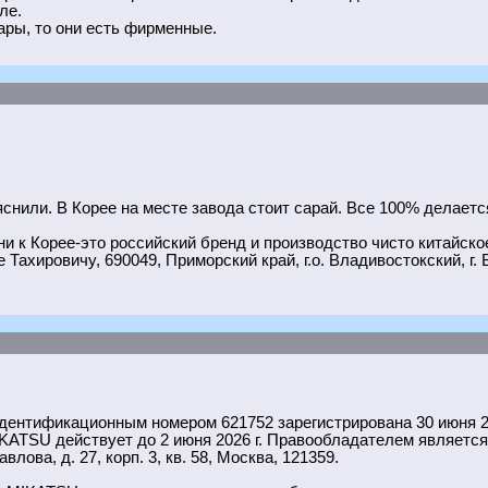
ле.
ары, то они есть фирменные.
снили. В Корее на месте завода стоит сарай. Все 100% делаетс
и к Корее-это российский бренд и производство чисто китайско
ировичу, 690049, Приморский край, г.о. Владивостокский, г. Вла
ентификационным номером 621752 зарегистрирована 30 июня 20
IKATSU действует до 2 июня 2026 г. Правообладателем является
влова, д. 27, корп. 3, кв. 58, Москва, 121359.