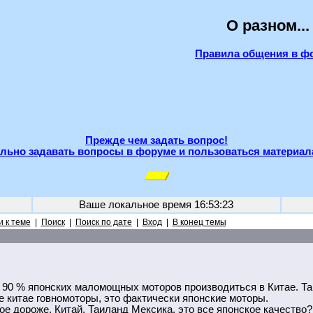
О разном...
Правила общения в ф
Прежде чем задать вопрос!
льно задавать вопросы в форуме и пользоваться материал
Ваше локальное время
16:53:23
 к теме
|
Поиск
|
Поиск по дате
|
Вход
|
В конец темы
о 90 % японских маломощных моторов производиться в Китае. Т
 китае говномоторы, это фактически японские моторы.
ое дороже. Китай, Таиланд Мексика, это все японское качество?