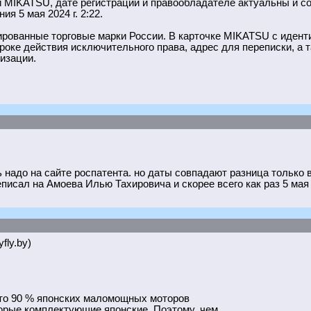
и MIKATSU, дате регистрации и правообладателе актуальны и с
я 5 мая 2024 г. 2:22.
ированные торговые марки России. В карточке MIKATSU с иде
сроке действия исключительного права, адрес для переписки, а 
изации.
ь надо на сайте роспатента. но даты совпадают разница только 
писал на Амоева Илью Тахировича и скорее всего как раз 5 мая
fly.by)
что 90 % японских маломощных моторов
торые комплектующие японские. Поэтому, чем