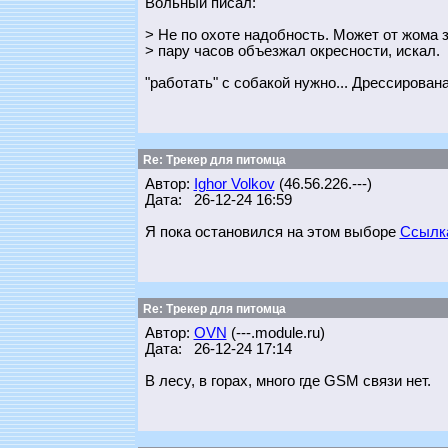
Вольный писал:
> Не по охоте надобность. Может от жома з
> пару часов объезжал окресности, искал.
"работать" с собакой нужно... Дрессирова
Re: Трекер для питомца
Автор:
Ighor Volkov
(46.56.226.---)
Дата: 26-12-24 16:59
Я пока остановился на этом выборе
Ссылк
Re: Трекер для питомца
Автор:
OVN
(---.module.ru)
Дата: 26-12-24 17:14
В лесу, в горах, много где GSM связи нет.