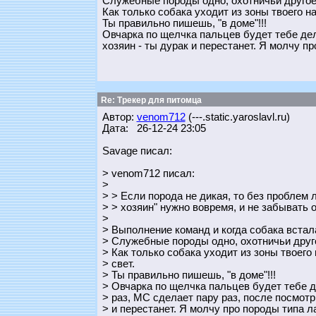
Служебные породы одно, охотничьи другое
Как только собака уходит из зоны твоего на
Ты правильно пишешь, "в доме"!!!
Овчарка по щелчка пальцев будет тебе дела
хозяин - ты дурак и перестанет. Я молчу про
Re: Трекер для питомца
Автор:
venom712
(---.static.yaroslavl.ru)
Дата: 26-12-24 23:05
Savage писал:
> venom712 писал:
>
> > Если порода не дикая, то без проблем л
> > хозяин" нужно вовремя, и не забывать о
>
> Выполнение команд и когда собака встал
> Служебные породы одно, охотничьи друг
> Как только собака уходит из зоны твоего
> свет.
> Ты правильно пишешь, "в доме"!!!
> Овчарка по щелчка пальцев будет тебе де
> раз, МС сделает пару раз, после посмотри
> и перестанет. Я молчу про породы типа лае