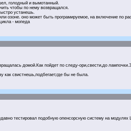
шел, голодный и вымотанный.
учить чтобы по нему возвращался.
 быстро устанешь.
 или озоне. оно может быть програмируемое, на включение по р
цикла - мопеда
озвращалась домой.Как пойдет по следу-ори,свести,до лампочк
у как свистнешь,подбегает,где бы не была.
Недавно тестировал подобную опенсорсную систему на модулях Lo