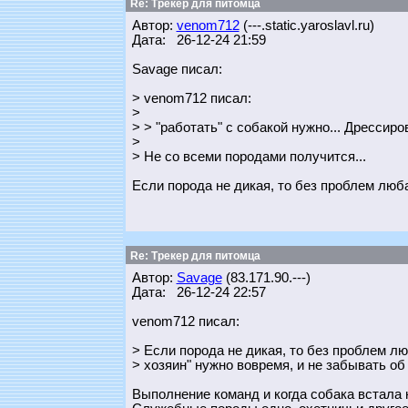
Re: Трекер для питомца
Автор:
venom712
(---.static.yaroslavl.ru)
Дата: 26-12-24 21:59
Savage писал:
> venom712 писал:
>
> > "работать" с собакой нужно... Дресси
>
> Не со всеми породами получится...
Если порода не дикая, то без проблем любая
Re: Трекер для питомца
Автор:
Savage
(83.171.90.---)
Дата: 26-12-24 22:57
venom712 писал:
> Если порода не дикая, то без проблем лю
> хозяин" нужно вовремя, и не забывать об 
Выполнение команд и когда собака встала 