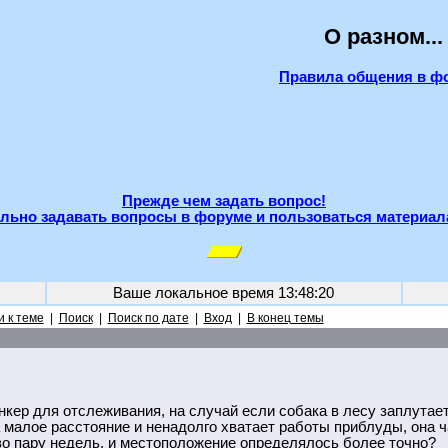
О разном...
Правила общения в ф
Прежде чем задать вопрос!
льно задавать вопросы в форуме и пользоваться материал
Ваше локальное время
13:48:20
 к теме
|
Поиск
|
Поиск по дате
|
Вход
|
В конец темы
нкер для отслеживания, на случай если собака в лесу заплутает
а малое расстояние и ненадолго хватает работы приблуды, она ч
во пару недель, и местоположение определялось более точно?