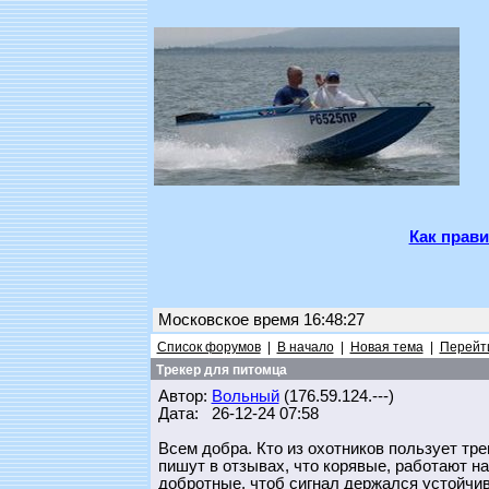
Как прави
Московское время 16:48:27
Список форумов
|
В начало
|
Новая тема
|
Перейти
Трекер для питомца
Автор:
Вольный
(176.59.124.---)
Дата: 26-12-24 07:58
Всем добра. Кто из охотников пользует тре
пишут в отзывах, что корявые, работают н
добротные, чтоб сигнал держался устойчи