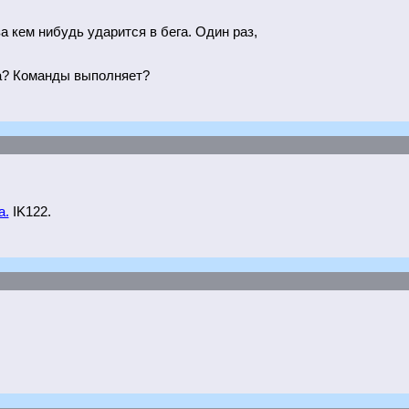
а кем нибудь ударится в бега. Один раз,
на? Команды выполняет?
а.
IK122.