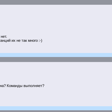
нет.
нций их не так много :-)
вана? Команды выполняет?