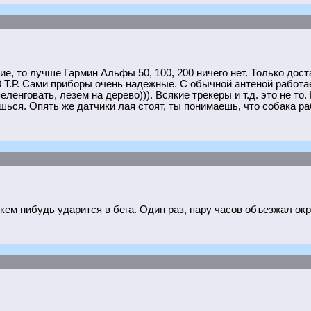
е, то лучше Гармин Альфы 50, 100, 200 ничего нет. Только дос
.Р. Сами приборы очень надежные. С обычной антеной работает
ленговать, лезем на дерево))). Всякие трекеры и т.д. это не то
ься. Опять же датчики лая стоят, ты понимаешь, что собака ра
кем нибудь ударится в бега. Один раз, пару часов объезжал окр