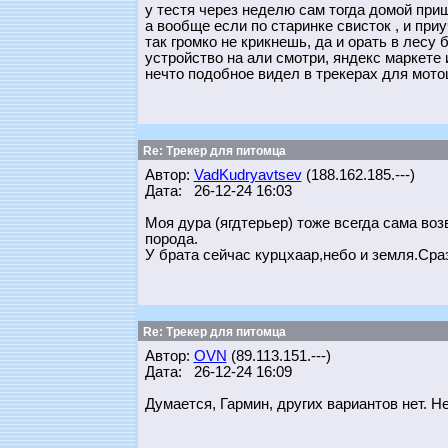
у тестя через неделю сам тогда домой при
а вообще если по старинке свисток , и при
так громко не крикнешь, да и орать в лесу
устройство на али смотри, яндекс маркете
нечто подобное видел в трекерах для мото
Re: Трекер для питомца
Автор:
VadKudryavtsev
(188.162.185.---)
Дата: 26-12-24 16:03
Моя дура (ягдтерьер) тоже всегда сама в
порода.
У брата сейчас курцхаар,небо и земля.Сраз
Re: Трекер для питомца
Автор:
OVN
(89.113.151.---)
Дата: 26-12-24 16:09
Думается, Гармин, других вариантов нет. 