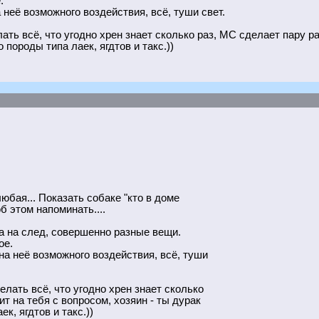
.
 неё возможного воздействия, всё, туши свет.
ть всё, что угодно хрен знает сколько раз, МС сделает пару ра
 породы типа лаек, ягдтов и такс.))
юбая... Показать собаке "кто в доме
б этом напоминать....
а на след, совершенно разные вещи.
ое.
 на неё возможного воздействия, всё, туши
лать всё, что угодно хрен знает сколько
т на тебя с вопросом, хозяин - ты дурак
к, ягдтов и такс.))