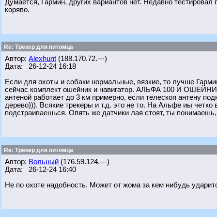
Думается, Гармин, других вариантов нет. Недавно тестировал
коряво.
Re: Трекер для питомца
Автор:
Alexhunt
(188.170.72.---)
Дата: 26-12-24 16:18
Если для охоты и собаки нормальные, вязкие, то лучше Гармин
сейчас комплект ошейник и навигатор. АЛЬФА 100 И ОШЕЙНИК
антеной работает до 3 км примерно, если телескоп антену под
дерево))). Всякие трекеры и т.д. это не то. На Альфе иы четк
подстраиваешься. Опять же датчики лая стоят, ты понимаешь, 
Re: Трекер для питомца
Автор:
Вольный
(176.59.124.---)
Дата: 26-12-24 16:40
Не по охоте надобность. Может от жома за кем нибудь ударитс