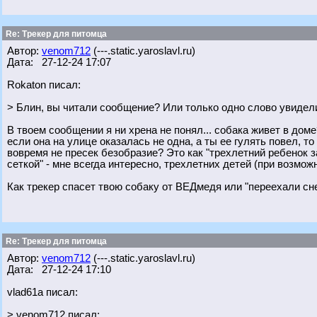
Re: Трекер для питомца
Автор:
venom712
(---.static.yaroslavl.ru)
Дата: 27-12-24 17:07
Rokaton писал:
> Блин, вы читали сообщение? Или только одно слово увидел
В твоем сообщении я ни хрена не понял... собака живет в доме
если она на улице оказалась не одна, а ты ее гулять повел, т
вовремя не пресек безобразие? Это как "трехлетний ребенок з
сеткой" - мне всегда интересно, трехлетних детей (при возмо
Как трекер спасет твою собаку от ВЕДмедя или "переехали сн
Re: Трекер для питомца
Автор:
venom712
(---.static.yaroslavl.ru)
Дата: 27-12-24 17:10
vlad61a писал:
> venom712 писал: