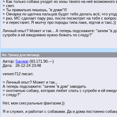
> Как только собака уходит из зоны твоего на неё возможного 
> свет.
> Ты правильно пишешь, "в доме"!!!
> Овчарка по щелчка пальцев будет тебе делать всё, что угод
> раз, МС сделает пару раз, после посмотрит на тебя с вопрос
> и перестанет. Я молчу про породы типа лаек, ягдтов и такс.))
Личный опыт? Может и так... А теперь подскажите: "зачем "в д
сугробе и ей ежедневно нужно бежать по следу?"
Re: Трекер для питомца
Автор:
Savage
(83.171.90.---)
Дата: 26-12-24 23:48
venom712 писал:
> Личный опыт? Может и так...
А теперь подскажите: "зачем "в дом" заводить
> охотничью собаку, которая любит спать с сугробе и ей ежед
> следу?"
Нет, мои сексуальные фантазии.))
Я и служил, и работал с собаками. Да и дома постоянно собак