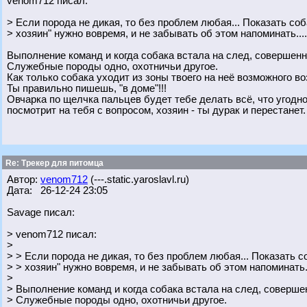
venom712 писал:
> Если порода не дикая, то без проблем любая... Показать соб
> хозяин" нужно вовремя, и не забывать об этом напоминать....
Выполнение команд и когда собака встала на след, совершен
Служебные породы одно, охотничьи другое.
Как только собака уходит из зоны твоего на неё возможного во
Ты правильно пишешь, "в доме"!!!
Овчарка по щелчка пальцев будет тебе делать всё, что угодно
посмотрит на тебя с вопросом, хозяин - ты дурак и перестанет.
Re: Трекер для питомца
Автор:
venom712
(---.static.yaroslavl.ru)
Дата: 26-12-24 23:05
Savage писал:
> venom712 писал:
>
> > Если порода не дикая, то без проблем любая... Показать с
> > хозяин" нужно вовремя, и не забывать об этом напоминать..
>
> Выполнение команд и когда собака встала на след, соверше
> Служебные породы одно, охотничьи другое.