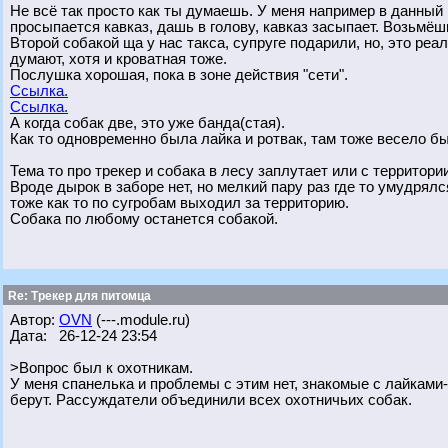
Не всё так просто как ты думаешь. У меня например в данный
просыпается кавказ, дашь в голову, кавказ засыпает. Возьмёшь
Второй собакой ща у нас такса, супруге подарили, но, это реа
думают, хотя и кроватная тоже.
Послушка хорошая, пока в зоне действия "сети".
Ссылка.
Ссылка.
А когда собак две, это уже банда(стая).
Как то одновременно была лайка и ротвак, там тоже весело б
Тема то про трекер и собака в лесу заплутает или с территории
Вроде дырок в заборе нет, но мелкий пару раз где то умудря
тоже как то по сугробам выходил за территорию.
Собака по любому останется собакой.
Re: Трекер для питомца
Автор:
OVN
(---.module.ru)
Дата: 26-12-24 23:54
>Вопрос был к охотникам.
У меня спанелька и проблемы с этим нет, знакомые с лайками
берут. Рассуждатели объединили всех охотничьих собак.