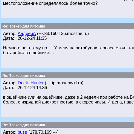
местоположение определялось более точно?
Re: Трекер для питомца
Автор:
АндрейА
(---.39.160.136.mosline.ru)
Дата: 26-12-24 11:35
Немного не в тему но..... У меня на автобусах глонасс стоит т
батарейка в ошейнике....
Re: Трекер для питомца
Автор:
Duck_Hunter
(---.ip.moscow.rt.ru)
Дата: 26-12-24 14:36
в ошейнике или на ошейнике, даже в 2 недели при работе на БС
более, с изрядной дискретностью, а скорее часы. И цена, навер
Re: Трекер для питомца
Автор:
buss
(178.70.169.---)