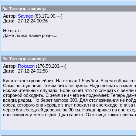
Re: Трекер для питомца
Автор:
Savage
(83.171.90.---)
Дата: 27-12-24 00:36
Не всех.
Даже лайка лайке рознь...
Re: Трекер для питомца
Автор:
Rokaton
(176.59.203.---)
Дата: 27-12-24 02:58
Купите электроошейник. На озонах 1.5 рубля. В нем собака со
Само послушание. Током бить не нужно. Надо позвать нажал п
исключительных случаях. Если хочет что то сожрать с земли
стороной обходить. С земли ни чего не поднимает. Теперь даж
всегда рядом. Но берет метров 300. Для отслеживания не пой
сосед которого она хорошо знает поехал на снегоходе, она за
через 6 в соседней деревне за 30 км. Назад привез на снегох
пассажиром у меня ездит. Дратхариха. Охотница каких поискат