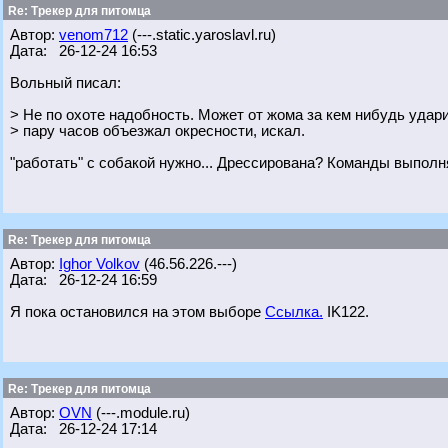
Re: Трекер для питомца
Автор:
venom712
(---.static.yaroslavl.ru)
Дата: 26-12-24 16:53
Вольный писал:
> Не по охоте надобность. Может от жома за кем нибудь удари
> пару часов объезжал окресности, искал.
"работать" с собакой нужно... Дрессирована? Команды выполн
Re: Трекер для питомца
Автор:
Ighor Volkov
(46.56.226.---)
Дата: 26-12-24 16:59
Я пока остановился на этом выборе
Ссылка.
IK122.
Re: Трекер для питомца
Автор:
OVN
(---.module.ru)
Дата: 26-12-24 17:14