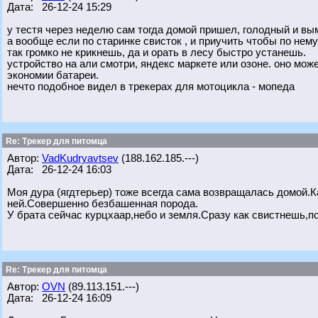
Дата: 26-12-24 15:29
у тестя через неделю сам тогда домой пришел, голодный и вы
а вообще если по старинке свисток , и приучить чтобы по нем
так громко не крикнешь, да и орать в лесу быстро устанешь.
устройство на али смотри, яндекс маркете или озоне. оно мо
экономии батареи.
нечто подобное видел в трекерах для мотоцикла - мопеда
Re: Трекер для питомца
Автор:
VadKudryavtsev
(188.162.185.---)
Дата: 26-12-24 16:03
Моя дура (ягдтерьер) тоже всегда сама возвращалась домой.К
ней.Совершенно безбашенная порода.
У брата сейчас курцхаар,небо и земля.Сразу как свистнешь,по
Re: Трекер для питомца
Автор:
OVN
(89.113.151.---)
Дата: 26-12-24 16:09