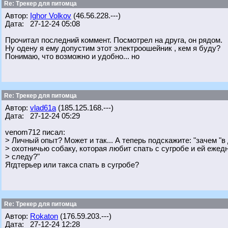
Re: Трекер для питомца
Автор:
Ighor Volkov
(46.56.228.---)
Дата: 27-12-24 05:08
Прочитал последний коммент. Посмотрел на друга, он рядом.
Ну одену я ему допустим этот электроошейник , кем я буду?
Понимаю, что возможно и удобно... но
Re: Трекер для питомца
Автор:
vlad61a
(185.125.168.---)
Дата: 27-12-24 05:29
venom712 писал:
> Личный опыт? Может и так... А теперь подскажите: "зачем "в
> охотничью собаку, которая любит спать с сугробе и ей ежед
> следу?"
Ягдтерьер или такса спать в сугробе?
Re: Трекер для питомца
Автор:
Rokaton
(176.59.203.---)
Дата: 27-12-24 12:28