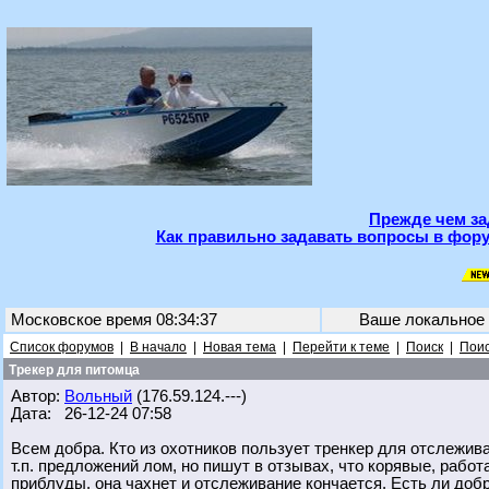
Прежде чем за
Как правильно задавать вопросы в фору
Московское время 08:34:37
Ваше локальное
Список форумов
|
В начало
|
Новая тема
|
Перейти к теме
|
Поиск
|
Поис
Трекер для питомца
Автор:
Вольный
(176.59.124.---)
Дата: 26-12-24 07:58
Всем добра. Кто из охотников пользует тренкер для отслежива
т.п. предложений лом, но пишут в отзывах, что корявые, рабо
приблуды, она чахнет и отслеживание кончается. Есть ли доб