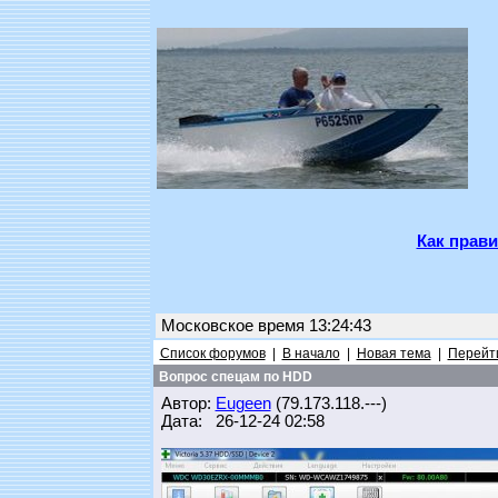
Как прави
Московское время 13:24:43
Список форумов
|
В начало
|
Новая тема
|
Перейти
Вопрос спецам по HDD
Автор:
Eugeen
(79.173.118.---)
Дата: 26-12-24 02:58