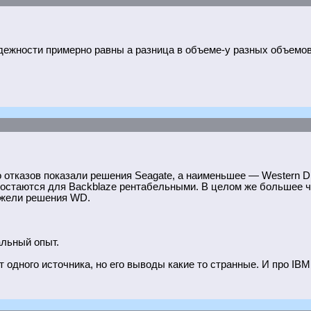
адежности примерно равны а разница в объеме-у разных объемов
отказов показали решения Seagate, а наименьшее — Western Dig
 остаются для Backblaze рентабельными. В целом же большее чи
нежели решения WD.
льный опыт.
 одного источника, но его выводы какие то странные. И про IBM 