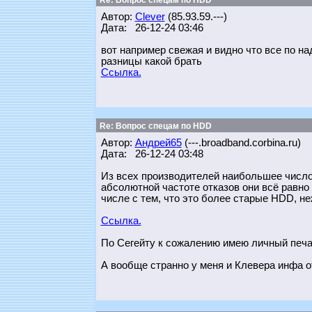
Re: Вопрос спецам по HDD
Автор:
Clever
(85.93.59.---)
Дата: 26-12-24 03:46
вот например свежая и видно что все по н
разницы какой брать
Ссылка.
Re: Вопрос спецам по HDD
Автор:
Андрей65
(---.broadband.corbina.ru)
Дата: 26-12-24 03:48
Из всех производителей наибольшее число 
абсолютной частоте отказов они всё равно
числе с тем, что это более старые HDD, 
Ссылка.
По Сегейту к сожалению имею личный печа
А вообще странно у меня и Клевера инфа от