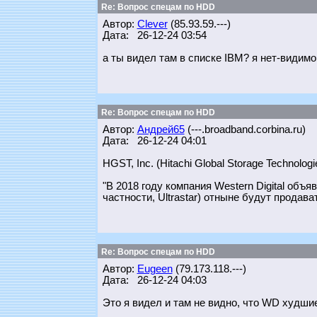
Re: Вопрос спецам по HDD
Автор:
Clever
(85.93.59.---)
Дата: 26-12-24 03:54
а ты видел там в списке IBM? я нет-видимо
Re: Вопрос спецам по HDD
Автор:
Андрей65
(---.broadband.corbina.ru)
Дата: 26-12-24 04:01
HGST, Inc. (Hitachi Global Storage Technolo
"В 2018 году компания Western Digital объ
частности, Ultrastar) отныне будут продават
Re: Вопрос спецам по HDD
Автор:
Eugeen
(79.173.118.---)
Дата: 26-12-24 04:03
Это я видел и там не видно, что WD худшие