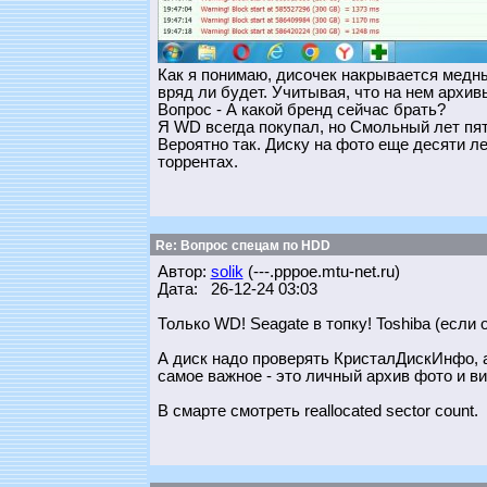
Как я понимаю, дисочек накрывается медным
вряд ли будет. Учитывая, что на нем архив
Вопрос - А какой бренд сейчас брать?
Я WD всегда покупал, но Смольный лет пять
Вероятно так. Диску на фото еще десяти ле
торрентах.
Re: Вопрос спецам по HDD
Автор:
solik
(---.pppoe.mtu-net.ru)
Дата: 26-12-24 03:03
Только WD! Seagate в топку! Toshiba (если 
А диск надо проверять КристалДискИнфо, а 
самое важное - это личный архив фото и ви
В смарте смотреть reallocated sector count.