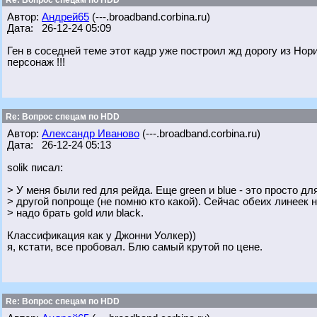
Re: Вопрос спецам по HDD
Автор:
Андрей65
(---.broadband.corbina.ru)
Дата: 26-12-24 05:09
Ген в соседней теме этот кадр уже построил жд дорогу из Нор
персонаж !!!
Re: Вопрос спецам по HDD
Автор:
Александр Иваново
(---.broadband.corbina.ru)
Дата: 26-12-24 05:13
solik писал:
> У меня были red для рейда. Еще green и blue - это просто дл
> другой попроще (не помню кто какой). Сейчас обеих линеек 
> надо брать gold или black.
Классификация как у Джонни Уолкер))
я, кстати, все пробовал. Блю самый крутой по цене.
Re: Вопрос спецам по HDD