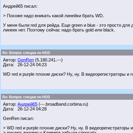
Андрей65 писал:
> Похоже надо вникать какой линейки брать WD.
У меня были red для рейда. Еще green и blue - это просто для
линеек нет. Поэтому сейчас надо брать gold или black.
Re: Вопрос спецам по HDD
Автор:
GenRen
(5.180.241.---)
Дата: 26-12-24 04:23
WD red и purple плохие диски? Ну, ну. В видеорегистраторы и 
Re: Вопрос спецам по HDD
Автор:
Андрей65
(---.broadband.corbina.ru)
Дата: 26-12-24 04:28
GenRen писал:
> WD red и purple плохие диски? Ну, ну. В видеорегистраторы и
> пихают, видимо у Клевера забыли спросить.