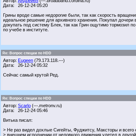
Автор:
Андрей65
(---.broadband.corbina.ru)
Дата: 26-12-24 05:20
Грины вроде самые недорогие были, так как скорость вращени
идеальное решение для архивного хранения. Покупал дочери 
докупать под систему Блек, так как Грин ощутимо тормозил по
по учебе в институте.
Re: Вопрос спецам по HDD
Автор:
Eugeen
(79.173.118.---)
Дата: 26-12-24 05:32
Сейчас самый крутой Ред.
Re: Вопрос спецам по HDD
Автор:
Scarlo
(---.metronv.ru)
Дата: 26-12-24 05:46
Витька писал:
> Не раз видел дохлые Сигейты, Фуджитсу, Максторы и всего 
> внешнем исполнении от неловкого движения улетел в другой