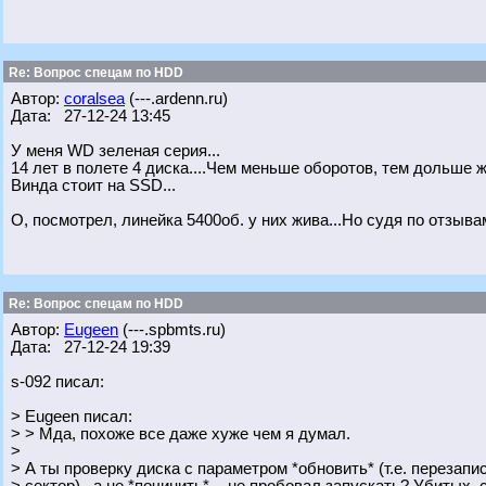
Re: Вопрос спецам по HDD
Автор:
coralsea
(---.ardenn.ru)
Дата: 27-12-24 13:45
У меня WD зеленая серия...
14 лет в полете 4 диска....Чем меньше оборотов, тем дольше ж
Винда стоит на SSD...
О, посмотрел, линейка 5400об. у них жива...Но судя по отзывам
Re: Вопрос спецам по HDD
Автор:
Eugeen
(---.spbmts.ru)
Дата: 27-12-24 19:39
s-092 писал:
> Eugeen писал:
> > Мда, похоже все даже хуже чем я думал.
>
> А ты проверку диска с параметром *обновить* (т.е. перезап