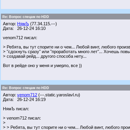
Re: Вопрос спецам по HDD
Автор:
НямЪ
(77.34.115.---)
Дата: 26-12-24 16:10
venom712 писал:
> Ребята, вы тут спорите ни о чем... Любой винт, любого прои
> "сдохнуть сразу" или "проработать много лет"... Хочешь по
> создавай рейд... другого способа нету...
Вот в рейде оно у меня и умерло, все ))
Re: Вопрос спецам по HDD
Автор:
venom712
(---.static.yaroslavl.ru)
Дата: 26-12-24 16:19
НямЪ писал:
> venom712 писал:
>
> > Ребята, вы тут спорите ни о чем... Любой винт, любого пр