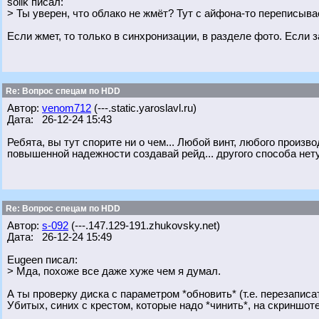
solik писал:
> Ты уверен, что облако не жмёт? Тут с айфона-то переписывае
Если жмет, то только в синхронизации, в разделе фото. Если 
Re: Вопрос спецам по HDD
Автор:
venom712
(---.static.yaroslavl.ru)
Дата: 26-12-24 15:43
Ребята, вы тут спорите ни о чем... Любой винт, любого произв
повышенной надежности создавай рейд... другого способа нету.
Re: Вопрос спецам по HDD
Автор:
s-092
(---.147.129-191.zhukovsky.net)
Дата: 26-12-24 15:49
Eugeen писал:
> Мда, похоже все даже хуже чем я думал.
А ты проверку диска с параметром *обновить* (т.е. перезаписат
Убитых, синих с крестом, которые надо *чинить*, на скриншоте