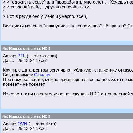
> > "сдохнуть сразу" или "проработать много лет"... Хочешь 
> > создавай рейд... другого способа нету...
>
> Вот в рейде оно у меня и умерло, все ))
Все диски массива "гавкнулись" одновременно? чё правда? С
Re: Вопрос спецам по HDD
Автор:
BTL
(---.sferos.com)
Дата: 26-12-24 17:32
Крупные дата-центры регулярно публикуют статистику отказов
Вот, например:
Ссылка.
При покупке нового, можно ориентироваться на нее. Хотя по 
повезет - не повезет.
Из советов: ни в коем случае не покупать HDD с технологией 
Re: Вопрос спецам по HDD
Автор:
OVN
(---.module.ru)
Дата: 26-12-24 18:26