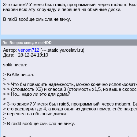
3-то зачем? У меня был raid5, программный, через mdadm. Было
нахрен всю эту клоунаду и перешел на обычные диски.
В raid3 вообще смысла не вижу.
Re: Вопрос спецам по HDD
Автор:
venom712
(---.static.yaroslavl.ru)
Дата: 28-12-24 19:10
solik писал:
> KrAlIv писал:
>
> > Что бы повысить надежность, можно конечно использоват
> > (стоимость Х2) и класса 3 (стоимость х1,5, но выше скорос
> > Но... надо ли это для дома?
>
> 3-то зачем? У меня был raid5, программный, через mdadm. Б
> его расширил до 4, а когда один из дисков помер, снёс нахре
> перешел на обычные диски.
>
> В raid3 вообще смысла не вижу.