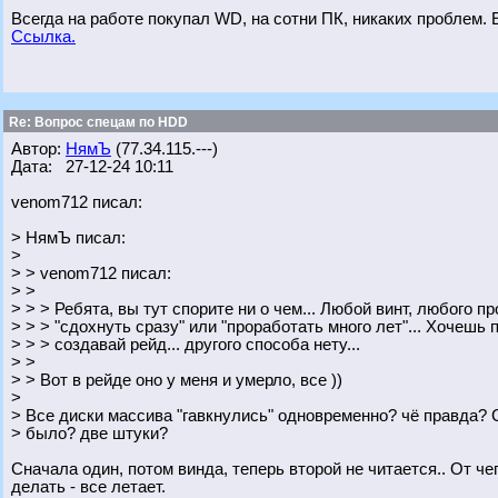
Всегда на работе покупал WD, на сотни ПК, никаких проблем. Е
Ссылка.
Re: Вопрос спецам по HDD
Автор:
НямЪ
(77.34.115.---)
Дата: 27-12-24 10:11
venom712 писал:
> НямЪ писал:
>
> > venom712 писал:
> >
> > > Ребята, вы тут спорите ни о чем... Любой винт, любого 
> > > "сдохнуть сразу" или "проработать много лет"... Хочеш
> > > создавай рейд... другого способа нету...
> >
> > Вот в рейде оно у меня и умерло, все ))
>
> Все диски массива "гавкнулись" одновременно? чё правда? 
> было? две штуки?
Сначала один, потом винда, теперь второй не читается.. От че
делать - все летает.