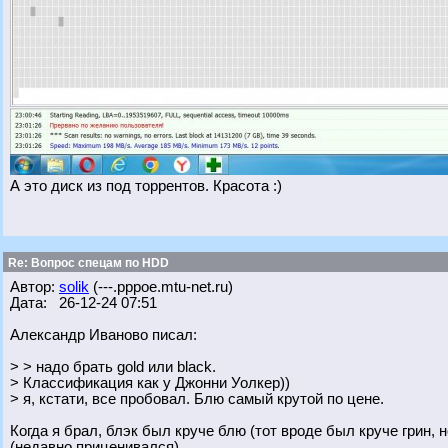
А это диск из под торрентов. Красота :)
Re: Вопрос спецам по HDD
Автор:
solik
(---.pppoe.mtu-net.ru)
Дата: 26-12-24 07:51
Александр Иваново писал:
> > надо брать gold или black.
> Классификация как у Джонни Уолкер))
> я, кстати, все пробовал. Блю самый крутой по цене.
Когда я брал, блэк был круче блю (тот вроде был круче грин, 
(недавно приценивался).