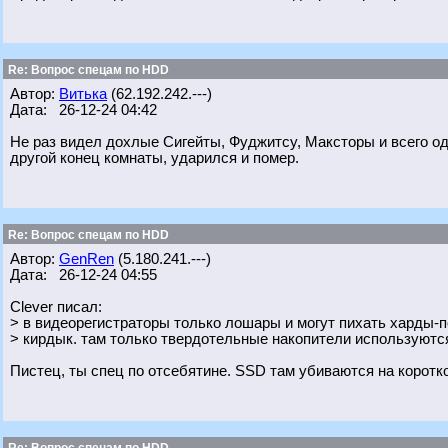
Re: Вопрос спецам по HDD
Автор:
Витька
(62.192.242.---)
Дата: 26-12-24 04:42
Не раз видел дохлые Сигейты, Фуджитсу, Максторы и всего о
другой конец комнаты, ударился и помер.
Re: Вопрос спецам по HDD
Автор:
GenRen
(5.180.241.---)
Дата: 26-12-24 04:55
Clever писал:
> в видеорегистраторы только лошары и могут пихать харды-п
> кирдык. там только твердотельные накопители используютс
Пистец, ты спец по отсебятине. SSD там убиваются на коротко