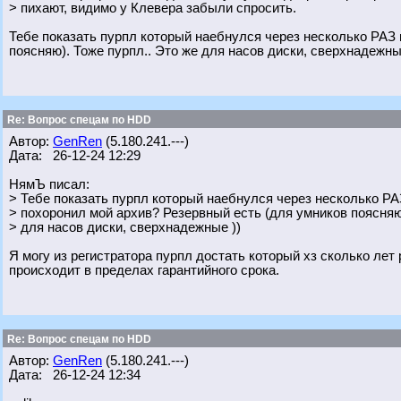
> пихают, видимо у Клевера забыли спросить.
Тебе показать пурпл который наебнулся через несколько РАЗ 
поясняю). Тоже пурпл.. Это же для насов диски, сверхнадежны
Re: Вопрос спецам по HDD
Автор:
GenRen
(5.180.241.---)
Дата: 26-12-24 12:29
НямЪ писал:
> Тебе показать пурпл который наебнулся через несколько РА
> похоронил мой архив? Резервный есть (для умников поясняю)
> для насов диски, сверхнадежные ))
Я могу из регистратора пурпл достать который хз сколько лет
происходит в пределах гарантийного срока.
Re: Вопрос спецам по HDD
Автор:
GenRen
(5.180.241.---)
Дата: 26-12-24 12:34