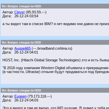
Re: Вопрос спецам по HDD
Автор:
Clever
(85.93.59.---)
Дата: 26-12-24 03:54
а ты видел там в списке IBM? я нет-видимо они давно не произ
Re: Вопрос спецам по HDD
Автор:
Андрей65
(---.broadband.corbina.ru)
Дата: 26-12-24 04:01
HGST, Inc. (Hitachi Global Storage Technologies) это и есть бы
"В 2018 году компания Western Digital объявила о прекращени
(в частности, Ultrastar) отныне будут продаваться под брендом 
Re: Вопрос спецам по HDD
Автор:
Eugeen
(79.173.118.---)
Дата: 26-12-24 04:03
Это я видел и там не видно, что WD худшие. Я думал у тебя е