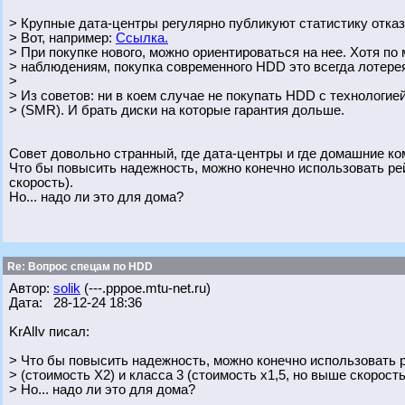
> Крупные дата-центры регулярно публикуют статистику отказ
> Вот, например:
Ссылка.
> При покупке нового, можно ориентироваться на нее. Хотя п
> наблюдениям, покупка современного HDD это всегда лотерея,
>
> Из советов: ни в коем случае не покупать HDD с технологие
> (SMR). И брать диски на которые гарантия дольше.
Совет довольно странный, где дата-центры и где домашние ком
Что бы повысить надежность, можно конечно использовать рей
скорость).
Но... надо ли это для дома?
Re: Вопрос спецам по HDD
Автор:
solik
(---.pppoe.mtu-net.ru)
Дата: 28-12-24 18:36
KrAlIv писал:
> Что бы повысить надежность, можно конечно использовать 
> (стоимость Х2) и класса 3 (стоимость х1,5, но выше скорость
> Но... надо ли это для дома?