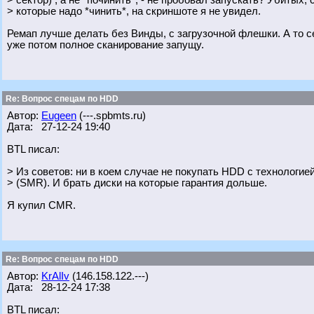
> сектор) , а не *починить*, - не пробовал запускать? Убитых, 
> которые надо *чинить*, на скриншоте я не увидел.
Ремап лучше делать без Винды, с загрузочной флешки. А то с
уже потом полное сканирование запущу.
Re: Вопрос спецам по HDD
Автор:
Eugeen
(---.spbmts.ru)
Дата: 27-12-24 19:40
BTL писал:
> Из советов: ни в коем случае не покупать HDD с технологие
> (SMR). И брать диски на которые гарантия дольше.
Я купил CMR.
Re: Вопрос спецам по HDD
Автор:
KrAlIv
(146.158.122.---)
Дата: 28-12-24 17:38
BTL писал: