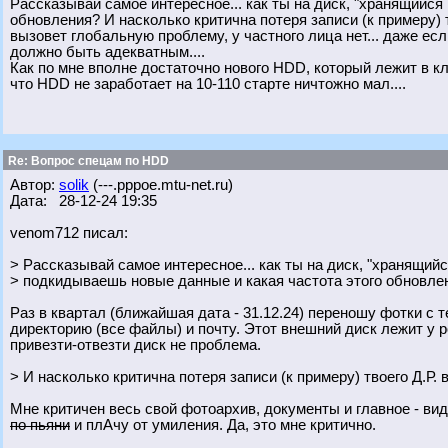
Рассказывай самое интересное... как ты на диск, "хранящийся
обновления? И насколько критична потеря записи (к примеру) 
вызовет глобальную проблему, у частного лица нет... даже ес
должно быть адекватным....
Как по мне вполне достаточно нового HDD, который лежит в к
что HDD не заработает на 10-110 старте ничтожно мал....
Re: Вопрос спецам по HDD
Автор:
solik
(---.pppoe.mtu-net.ru)
Дата: 28-12-24 19:35
venom712 писал:
> Рассказывай самое интересное... как ты на диск, "хранящийс
> подкидываешь новые данные и какая частота этого обновле
Раз в квартал (ближайшая дата - 31.12.24) переношу фотки с 
директорию (все файлы) и почту. Этот внешний диск лежит у ро
привезти-отвезти диск не проблема.
> И насколько критична потеря записи (к примеру) твоего Д.Р. 
Мне критичен весь свой фотоархив, документы и главное - вид
по пьяни
и плАчу от умиления. Да, это мне критично.