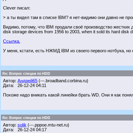
Clever писал:
> а ты видел там в списке IBM? я нет-видимо они давно не про
Видимо, потому, что IBM продали своё производство жестких д
disk storage devices from 1956 to 2003, when it sold its hard disk d
Ссылка.
У меня, кстати, есть НЖМД IBM из своего первого нотбука, но 
Re: Вопрос спецам по HDD
Автор:
Андрей65
(---.broadband.corbina.ru)
Дата: 26-12-24 04:11
Похоже надо вникать какой линейки брать WD. Они я как пон
Re: Вопрос спецам по HDD
Автор:
solik
(---.pppoe.mtu-net.ru)
Дата: 26-12-24 04:17