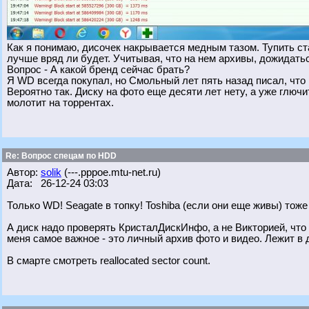
Как я понимаю, дисочек накрывается медным тазом. Тупить ста
лучше вряд ли будет. Учитывая, что на нем архивы, дожидатьс
Вопрос - А какой бренд сейчас брать?
Я WD всегда покупал, но Смольный лет пять назад писал, что и
Вероятно так. Диску на фото еще десяти лет нету, а уже глючи
молотит на торрентах.
Re: Вопрос спецам по HDD
Автор:
solik
(---.pppoe.mtu-net.ru)
Дата: 26-12-24 03:03
Только WD! Seagate в топку! Toshiba (если они еще живы) тоже 
А диск надо проверять КристалДискИнфо, а не Викторией, что у
меня самое важное - это личный архив фото и видео. Лежит в 
В смарте смотреть reallocated sector count.