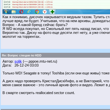
Как я понимаю, дисочек накрывается медным тазом. Тупить ста
лучше вряд ли будет. Учитывая, что на нем архивы, дожидатьс
Вопрос - А какой бренд сейчас брать?
Я WD всегда покупал, но Смольный лет пять назад писал, что и
Вероятно так. Диску на фото еще десяти лет нету, а уже глючи
молотит на торрентах.
Re: Вопрос спецам по HDD
Автор:
solik
(---.pppoe.mtu-net.ru)
Дата: 26-12-24 03:03
Только WD! Seagate в топку! Toshiba (если они еще живы) тоже 
А диск надо проверять КристалДискИнфо, а не Викторией, что у
меня самое важное - это личный архив фото и видео. Лежит в 
В смарте смотреть reallocated sector count.