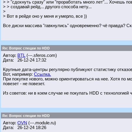
> > "сдохнуть сразу" или "проработать много лет"... Хочешь 
> > создавай рейд... другого способа нету...
>
> Вот в рейде оно у меня и умерло, все ))
Все диски массива "гавкнулись" одновременно? чё правда? С
Re: Вопрос спецам по HDD
Автор:
BTL
(---.sferos.com)
Дата: 26-12-24 17:32
Крупные дата-центры регулярно публикуют статистику отказов
Вот, например:
Ссылка.
При покупке нового, можно ориентироваться на нее. Хотя по 
повезет - не повезет.
Из советов: ни в коем случае не покупать HDD с технологией 
Re: Вопрос спецам по HDD
Автор:
OVN
(---.module.ru)
Дата: 26-12-24 18:26