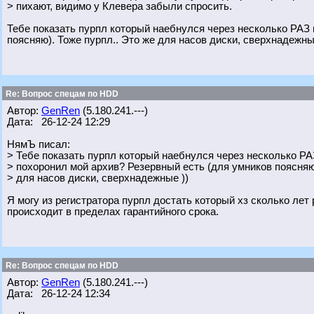
> пихают, видимо у Клевера забыли спросить.
Тебе показать пурпл который наебнулся через несколько РАЗ 
поясняю). Тоже пурпл.. Это же для насов диски, сверхнадежны
Re: Вопрос спецам по HDD
Автор:
GenRen
(5.180.241.---)
Дата: 26-12-24 12:29
НямЪ писал:
> Тебе показать пурпл который наебнулся через несколько РА
> похоронил мой архив? Резервный есть (для умников поясняю)
> для насов диски, сверхнадежные ))
Я могу из регистратора пурпл достать который хз сколько лет
происходит в пределах гарантийного срока.
Re: Вопрос спецам по HDD
Автор:
GenRen
(5.180.241.---)
Дата: 26-12-24 12:34