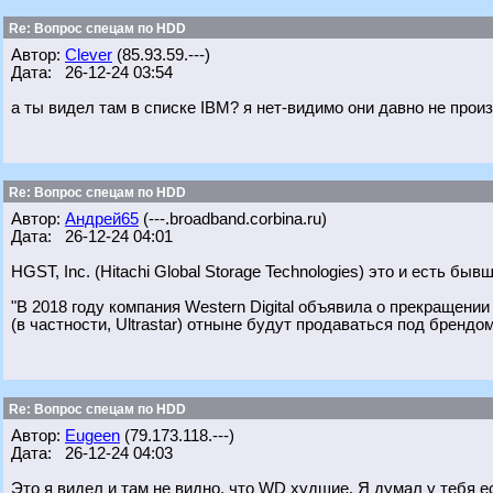
Re: Вопрос спецам по HDD
Автор:
Clever
(85.93.59.---)
Дата: 26-12-24 03:54
а ты видел там в списке IBM? я нет-видимо они давно не произ
Re: Вопрос спецам по HDD
Автор:
Андрей65
(---.broadband.corbina.ru)
Дата: 26-12-24 04:01
HGST, Inc. (Hitachi Global Storage Technologies) это и есть бы
"В 2018 году компания Western Digital объявила о прекращени
(в частности, Ultrastar) отныне будут продаваться под брендом 
Re: Вопрос спецам по HDD
Автор:
Eugeen
(79.173.118.---)
Дата: 26-12-24 04:03
Это я видел и там не видно, что WD худшие. Я думал у тебя е