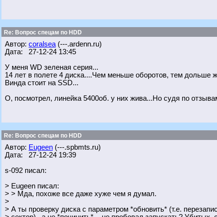
Re: Вопрос спецам по HDD
Автор:
coralsea
(---.ardenn.ru)
Дата: 27-12-24 13:45
У меня WD зеленая серия...
14 лет в полете 4 диска....Чем меньше оборотов, тем дольше ж
Винда стоит на SSD...
О, посмотрел, линейка 5400об. у них жива...Но судя по отзывам
Re: Вопрос спецам по HDD
Автор:
Eugeen
(---.spbmts.ru)
Дата: 27-12-24 19:39
s-092 писал:
> Eugeen писал:
> > Мда, похоже все даже хуже чем я думал.
>
> А ты проверку диска с параметром *обновить* (т.е. перезап