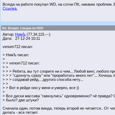
Всегда на работе покупал WD, на сотни ПК, никаких проблем. Е
Ссылка.
Re: Вопрос спецам по HDD
Автор:
НямЪ
(77.34.115.---)
Дата: 27-12-24 10:11
venom712 писал:
> НямЪ писал:
>
> > venom712 писал:
> >
> > > Ребята, вы тут спорите ни о чем... Любой винт, любого 
> > > "сдохнуть сразу" или "проработать много лет"... Хочеш
> > > создавай рейд... другого способа нету...
> >
> > Вот в рейде оно у меня и умерло, все ))
>
> Все диски массива "гавкнулись" одновременно? чё правда? 
> было? две штуки?
Сначала один, потом винда, теперь второй не читается.. От че
делать - все летает.