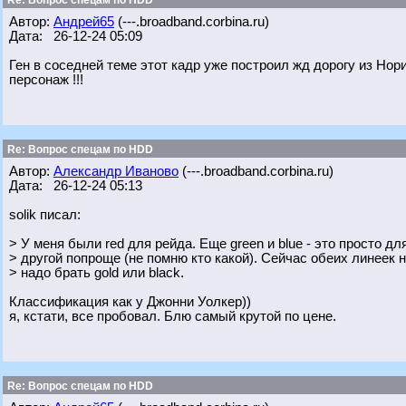
Re: Вопрос спецам по HDD
Автор:
Андрей65
(---.broadband.corbina.ru)
Дата: 26-12-24 05:09
Ген в соседней теме этот кадр уже построил жд дорогу из Нор
персонаж !!!
Re: Вопрос спецам по HDD
Автор:
Александр Иваново
(---.broadband.corbina.ru)
Дата: 26-12-24 05:13
solik писал:
> У меня были red для рейда. Еще green и blue - это просто дл
> другой попроще (не помню кто какой). Сейчас обеих линеек 
> надо брать gold или black.
Классификация как у Джонни Уолкер))
я, кстати, все пробовал. Блю самый крутой по цене.
Re: Вопрос спецам по HDD