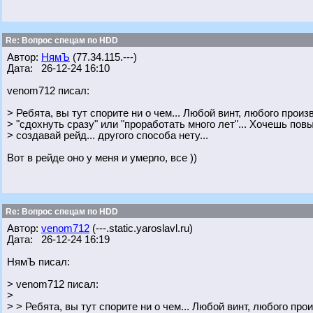
Re: Вопрос спецам по HDD
Автор:
НямЪ
(77.34.115.---)
Дата: 26-12-24 16:10
venom712 писал:
> Ребята, вы тут спорите ни о чем... Любой винт, любого прои
> "сдохнуть сразу" или "проработать много лет"... Хочешь по
> создавай рейд... другого способа нету...
Вот в рейде оно у меня и умерло, все ))
Re: Вопрос спецам по HDD
Автор:
venom712
(---.static.yaroslavl.ru)
Дата: 26-12-24 16:19
НямЪ писал:
> venom712 писал:
>
> > Ребята, вы тут спорите ни о чем... Любой винт, любого пр