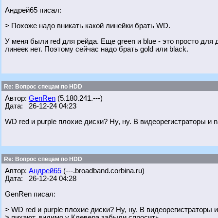
Андрей65 писал:
> Похоже надо вникать какой линейки брать WD.
У меня были red для рейда. Еще green и blue - это просто для
линеек нет. Поэтому сейчас надо брать gold или black.
Re: Вопрос спецам по HDD
Автор:
GenRen
(5.180.241.---)
Дата: 26-12-24 04:23
WD red и purple плохие диски? Ну, ну. В видеорегистраторы и 
Re: Вопрос спецам по HDD
Автор:
Андрей65
(---.broadband.corbina.ru)
Дата: 26-12-24 04:28
GenRen писал:
> WD red и purple плохие диски? Ну, ну. В видеорегистраторы и
> пихают, видимо у Клевера забыли спросить.