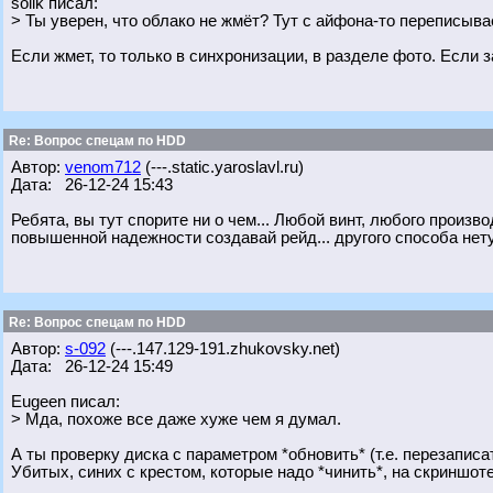
solik писал:
> Ты уверен, что облако не жмёт? Тут с айфона-то переписывае
Если жмет, то только в синхронизации, в разделе фото. Если 
Re: Вопрос спецам по HDD
Автор:
venom712
(---.static.yaroslavl.ru)
Дата: 26-12-24 15:43
Ребята, вы тут спорите ни о чем... Любой винт, любого произв
повышенной надежности создавай рейд... другого способа нету.
Re: Вопрос спецам по HDD
Автор:
s-092
(---.147.129-191.zhukovsky.net)
Дата: 26-12-24 15:49
Eugeen писал:
> Мда, похоже все даже хуже чем я думал.
А ты проверку диска с параметром *обновить* (т.е. перезаписат
Убитых, синих с крестом, которые надо *чинить*, на скриншоте