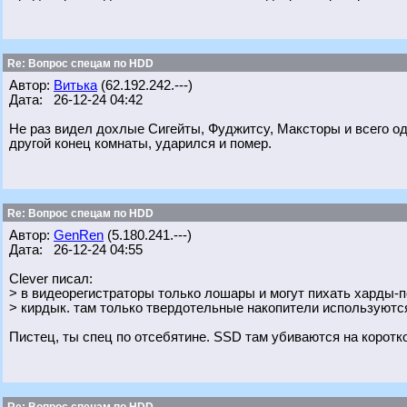
Re: Вопрос спецам по HDD
Автор:
Витька
(62.192.242.---)
Дата: 26-12-24 04:42
Не раз видел дохлые Сигейты, Фуджитсу, Максторы и всего о
другой конец комнаты, ударился и помер.
Re: Вопрос спецам по HDD
Автор:
GenRen
(5.180.241.---)
Дата: 26-12-24 04:55
Clever писал:
> в видеорегистраторы только лошары и могут пихать харды-п
> кирдык. там только твердотельные накопители используютс
Пистец, ты спец по отсебятине. SSD там убиваются на коротко