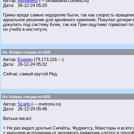
Автор:
Андрей65
(---.broadband.corbina.ru)
Дата: 26-12-24 05:20
Грины вроде самые недорогие были, так как скорость вращени
идеальное решение для архивного хранения. Покупал дочери 
докупать под систему Блек, так как Грин ощутимо тормозил по
по учебе в институте.
Re: Вопрос спецам по HDD
Автор:
Eugeen
(79.173.118.---)
Дата: 26-12-24 05:32
Сейчас самый крутой Ред.
Re: Вопрос спецам по HDD
Автор:
Scarlo
(---.metronv.ru)
Дата: 26-12-24 05:46
Витька писал:
> Не раз видел дохлые Сигейты, Фуджитсу, Максторы и всего 
> внешнем исполнении от неловкого движения улетел в другой