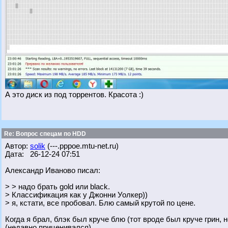
А это диск из под торрентов. Красота :)
Re: Вопрос спецам по HDD
Автор:
solik
(---.pppoe.mtu-net.ru)
Дата: 26-12-24 07:51
Александр Иваново писал:
> > надо брать gold или black.
> Классификация как у Джонни Уолкер))
> я, кстати, все пробовал. Блю самый крутой по цене.
Когда я брал, блэк был круче блю (тот вроде был круче грин, 
(недавно приценивался).