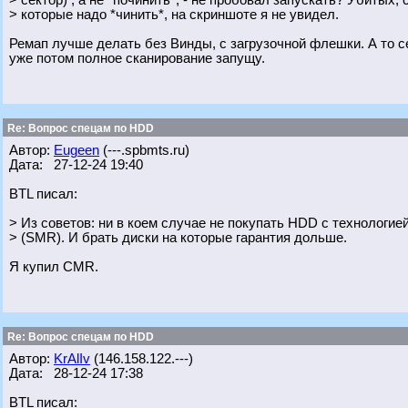
> сектор) , а не *починить*, - не пробовал запускать? Убитых, 
> которые надо *чинить*, на скриншоте я не увидел.
Ремап лучше делать без Винды, с загрузочной флешки. А то с
уже потом полное сканирование запущу.
Re: Вопрос спецам по HDD
Автор:
Eugeen
(---.spbmts.ru)
Дата: 27-12-24 19:40
BTL писал:
> Из советов: ни в коем случае не покупать HDD с технологие
> (SMR). И брать диски на которые гарантия дольше.
Я купил CMR.
Re: Вопрос спецам по HDD
Автор:
KrAlIv
(146.158.122.---)
Дата: 28-12-24 17:38
BTL писал: