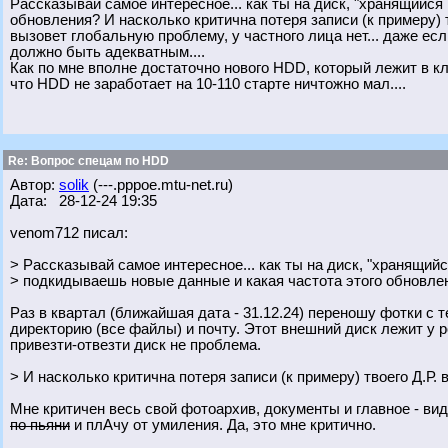
Рассказывай самое интересное... как ты на диск, "хранящийся
обновления? И насколько критична потеря записи (к примеру) 
вызовет глобальную проблему, у частного лица нет... даже ес
должно быть адекватным....
Как по мне вполне достаточно нового HDD, который лежит в к
что HDD не заработает на 10-110 старте ничтожно мал....
Re: Вопрос спецам по HDD
Автор:
solik
(---.pppoe.mtu-net.ru)
Дата: 28-12-24 19:35
venom712 писал:
> Рассказывай самое интересное... как ты на диск, "хранящийс
> подкидываешь новые данные и какая частота этого обновле
Раз в квартал (ближайшая дата - 31.12.24) переношу фотки с 
директорию (все файлы) и почту. Этот внешний диск лежит у ро
привезти-отвезти диск не проблема.
> И насколько критична потеря записи (к примеру) твоего Д.Р. 
Мне критичен весь свой фотоархив, документы и главное - вид
по пьяни
и плАчу от умиления. Да, это мне критично.