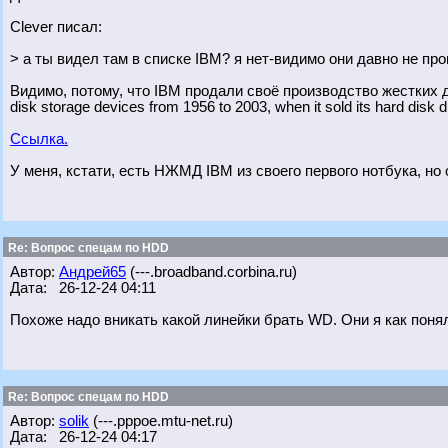
Clever писал:
> а ты видел там в списке IBM? я нет-видимо они давно не про
Видимо, потому, что IBM продали своё производство жестких д
disk storage devices from 1956 to 2003, when it sold its hard disk d
Ссылка.
У меня, кстати, есть НЖМД IBM из своего первого нотбука, но 
Re: Вопрос спецам по HDD
Автор:
Андрей65
(---.broadband.corbina.ru)
Дата: 26-12-24 04:11
Похоже надо вникать какой линейки брать WD. Они я как пон
Re: Вопрос спецам по HDD
Автор:
solik
(---.pppoe.mtu-net.ru)
Дата: 26-12-24 04:17