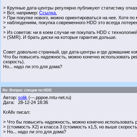
> Крупные дата-центры регулярно публикуют статистику отказ
> Вот, например:
Ссылка.
> При покупке нового, можно ориентироваться на нее. Хотя п
> наблюдениям, покупка современного HDD это всегда лотерея,
>
> Из советов: ни в коем случае не покупать HDD с технологие
> (SMR). И брать диски на которые гарантия дольше.
Совет довольно странный, где дата-центры и где домашние ком
Что бы повысить надежность, можно конечно использовать рей
скорость).
Но... надо ли это для дома?
Re: Вопрос спецам по HDD
Автор:
solik
(---.pppoe.mtu-net.ru)
Дата: 28-12-24 18:36
KrAlIv писал:
> Что бы повысить надежность, можно конечно использовать 
> (стоимость Х2) и класса 3 (стоимость х1,5, но выше скорость
> Но... надо ли это для дома?