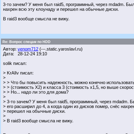
3-то зачем? У меня был raid5, программный, через mdadm. Было
нахрен всю эту клоунаду и перешел на обычные диски.
В raid3 вообще смысла не вижу.
Re: Вопрос спецам по HDD
Автор:
venom712
(---.static.yaroslavl.ru)
Дата: 28-12-24 19:10
solik писал:
> KrAlIv писал:
>
> > Что бы повысить надежность, можно конечно использоват
> > (стоимость Х2) и класса 3 (стоимость х1,5, но выше скорос
> > Но... надо ли это для дома?
>
> 3-то зачем? У меня был raid5, программный, через mdadm. Б
> его расширил до 4, а когда один из дисков помер, снёс нахре
> перешел на обычные диски.
>
> В raid3 вообще смысла не вижу.