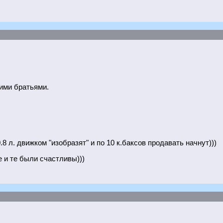
кими братьями.
8 л. движком "изобразят" и по 10 к.баксов продавать начнут)))
 и те были счастливы)))