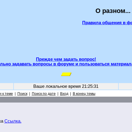
О разном...
Правила общения в ф
Прежде чем задать вопрос!
льно задавать вопросы в форуме и пользоваться материал
Ваше локальное время
21:25:31
 к теме
|
Поиск
|
Поиск по дате
|
Вход
|
В конец темы
ка
Ссылка.