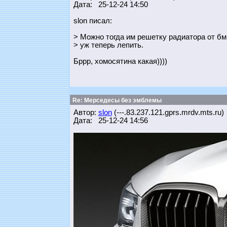
Дата: 25-12-24 14:50
slon писал:
> Можно тогда им решетку радиатора от бм
> уж теперь лепить.
Бррр, хомосятина какая))))
Re: Мерседесы без эмблемы
Автор:
slon
(---.83.237.121.gprs.mrdv.mts.ru)
Дата: 25-12-24 14:56