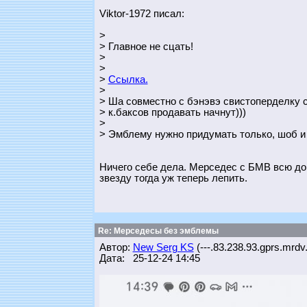
Viktor-1972 писал:
>
> Главное не сцать!
>
>
>
Ссылка.
>
> Ша совместно с бэнэвэ свистоперделку с 
> к.баксов продавать начнут)))
>
> Эмблему нужно придумать только, шоб и 
Ничего себе дела. Мерседес с БМВ всю дор
звезду тогда уж теперь лепить.
Re: Мерседесы без эмблемы
Автор:
New Serg KS
(---.83.238.93.gprs.mrdv
Дата: 25-12-24 14:45