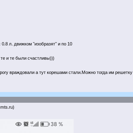
0.8 л. движком "изобразят" и по 10
те и те были счастливы)))
огу враждовали а тут корешами стали.Можно тогда им решетку 
.mts.ru)