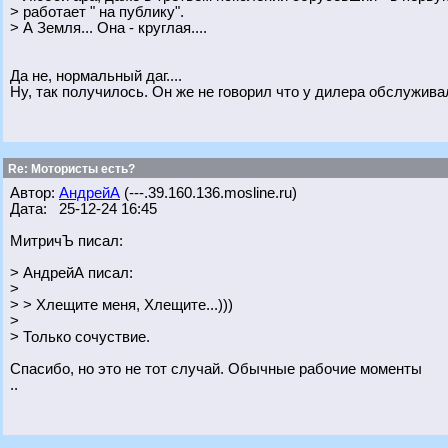
> работает " на публику".
> А Земля... Она - круглая....
Да не, нормальный даг....
Ну, так получилось. Он же не говорил что у дилера обслужива
Re: Мотористы есть?
Автор:
АндрейА
(---.39.160.136.mosline.ru)
Дата: 25-12-24 16:45
МитричЪ писал:
> АндрейА писал:
>
> > Хлещите меня, Хлещите...)))
>
> Только сочуствие.
Спасибо, но это не тот случай. Обычные рабочие моменты
..