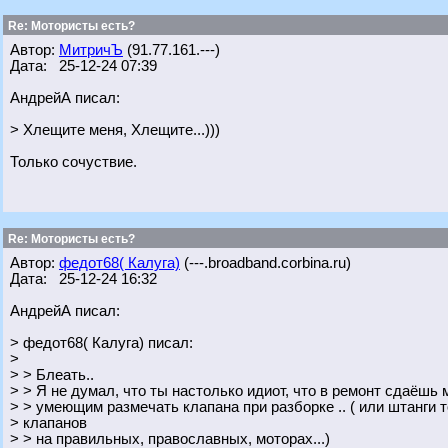
Re: Мотористы есть?
Автор:
МитричЪ
(91.77.161.---)
Дата: 25-12-24 07:39
АндрейА писал:
> Хлещите меня, Хлещите...)))
Только сочуствие.
Re: Мотористы есть?
Автор:
федот68( Калуга)
(---.broadband.corbina.ru)
Дата: 25-12-24 16:32
АндрейА писал:
> федот68( Калуга) писал:
>
> > Блеать..
> > Я не думал, что ты настолько идиот, что в ремонт сдаёшь 
> > умеющим размечать клапана при разборке .. ( или штанги 
> клапанов
> > на правильных, православных, моторах...)