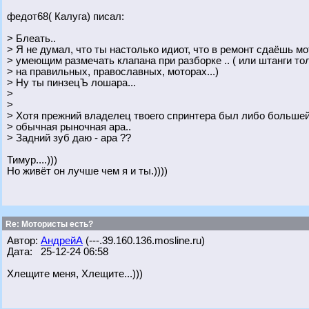
федот68( Калуга) писал:
> Блеать..
> Я не думал, что ты настолько идиот, что в ремонт сдаёшь м
> умеющим размечать клапана при разборке .. ( или штанги то
> на правильных, православных, моторах...)
> Ну ты пинзецЪ лошара...
>
>
> Хотя прежний владелец твоего спринтера был либо большей
> обычная рыночная ара..
> Задний зуб даю - ара ??
Тимур....)))
Но живёт он лучше чем я и ты.))))
Re: Мотористы есть?
Автор:
АндрейА
(---.39.160.136.mosline.ru)
Дата: 25-12-24 06:58
Хлещите меня, Хлещите...)))