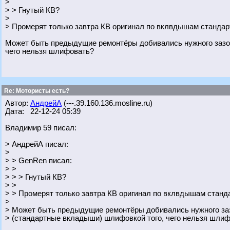
>
> > Гнутый КВ?
>
> Промерят только завтра КВ оригинал по вклвдышам стандар
Может быть предыдущие ремонтёры добивались нужного зазор
чего нельзя шлифовать?
Re: Мотористы есть?
Автор:
АндрейА
(---.39.160.136.mosline.ru)
Дата: 22-12-24 05:39
Владимир 59 писал:
> АндрейА писал:
>
> > GenRen писал:
> >
> > > Гнутый КВ?
> >
> > Промерят только завтра КВ оригинал по вклвдышам станда
>
> Может быть предыдущие ремонтёры добивались нужного за
> (стандартные вкладыши) шлифовкой того, чего нельзя шли