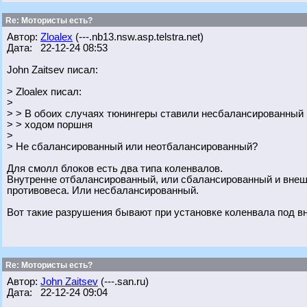
Re: Мотористы есть?
Автор:
Zloalex
(---.nb13.nsw.asp.telstra.net)
Дата: 22-12-24 08:53
John Zaitsev писал:
> Zloalex писал:
>
> > В обоих случаях тюнингеры ставили несбалансированный
> > ходом поршня
>
> Не сбалансированный или неотбалансированный?
Для смолл блоков есть два типа коленвалов.
Внутренне отбалансированный, или сбалансированный и внеш
противовеса. Или несбалансированный.
Вот такие разрушения бывают при установке коленвала под в
Re: Мотористы есть?
Автор:
John Zaitsev
(---.san.ru)
Дата: 22-12-24 09:04