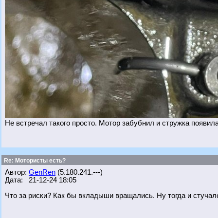
Не встречал такого просто. Мотор забубнил и стружка появила
Re: Мотористы есть?
Автор:
GenRen
(5.180.241.---)
Дата: 21-12-24 18:05
Что за риски? Как бы вкладыши вращались. Ну тогда и стучало