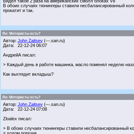
Видел такое 2 раза на американских смолл блоках V8
В обоих случаях тюнингеры ставили несбалансированный кол
прокатит и так.
Re: Мотористы есть?
Автор:
John Zaitsev
(---.san.ru)
Дата: 22-12-24 06:07
АндрейА писал:
> Каждый день в работе машинка, масло поменял неделю наз
Как выглядит вкладыш?
Re: Мотористы есть?
Автор:
John Zaitsev
(---.san.ru)
Дата: 22-12-24 07:08
Zloalex писал:
> В обоих случаях тюнингеры ставили несбалансированный к
> ходом поршня