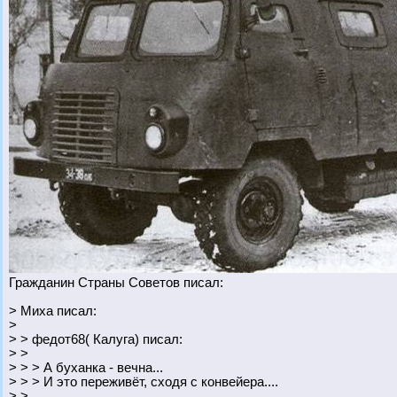
Гражданин Страны Советов писал:
> Миха писал:
>
> > федот68( Калуга) писал:
> >
> > > А буханка - вечна...
> > > И это переживёт, сходя с конвейера....
> >