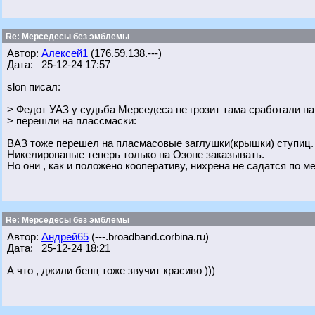
Re: Мерседесы без эмблемы
Автор:
Алексей1
(176.59.138.---)
Дата: 25-12-24 17:57
slon писал:
> Федот УАЗ у судьба Мерседеса не грозит тама сработали на
> перешли на плассмаски:
ВАЗ тоже перешел на пласмасовые заглушки(крышки) ступиц.
Никелированые теперь только на Озоне заказывать.
Но они , как и положено кооперативу, нихрена не садатся по м
Re: Мерседесы без эмблемы
Автор:
Андрей65
(---.broadband.corbina.ru)
Дата: 25-12-24 18:21
А что , джили бенц тоже звучит красиво )))