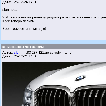
Дата: 25-12-24 14:50
slon писал:
> Можно тогда им решетку радиатора от бмв а на нее трехлуче
> уж теперь лепить.
Бррр, хомосятина какая))))
Re: Мерседесы без эмблемы
Автор:
slon
(---.83.237.121.gprs.mrdv.mts.ru)
Дата: 25-12-24 14:56