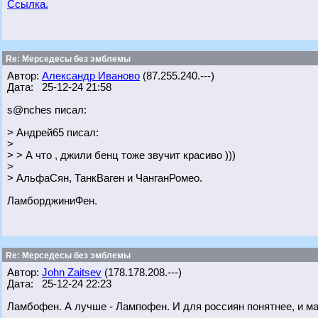
Ссылка.
Re: Мерседесы без эмблемы
Автор:
Александр Иваново
(87.255.240.---)
Дата: 25-12-24 21:58
s@nches писал:
> Андрей65 писал:
>
> > А что , джили бенц тоже звучит красиво )))
>
> АльфаСян, ТанкВаген и ЧанганРомео.
ЛамборджиниФен.
Re: Мерседесы без эмблемы
Автор:
John Zaitsev
(178.178.208.---)
Дата: 25-12-24 22:23
Ламбофен. А лучше - Лампофен. И для россиян понятнее, и мак