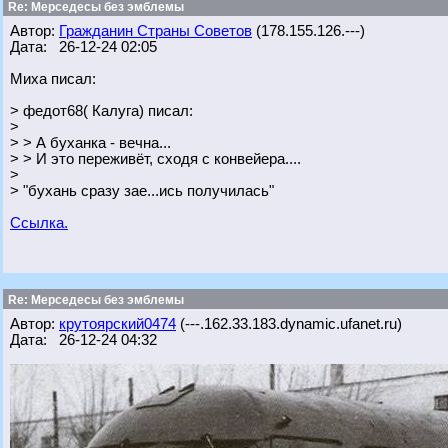
Re: Мерседесы без эмблемы
Автор:
Гражданин Страны Советов
(178.155.126.---)
Дата: 26-12-24 02:05
Миха писал:
> федот68( Калуга) писал:
>
> > А буханка - вечна...
> > И это переживёт, сходя с конвейера....
>
> "бухань сразу зае...ись получилась"
Ссылка.
Re: Мерседесы без эмблемы
Автор:
крутоярский0474
(---.162.33.183.dynamic.ufanet.ru)
Дата: 26-12-24 04:32