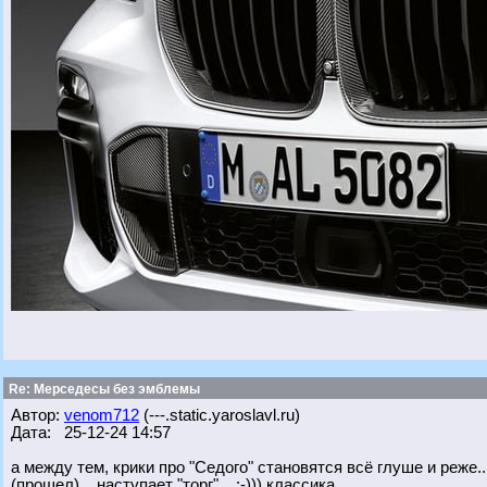
Re: Мерседесы без эмблемы
Автор:
venom712
(---.static.yaroslavl.ru)
Дата: 25-12-24 14:57
а между тем, крики про "Седого" становятся всё глуше и реже....
(прошел)... наступает "торг"... :-))) классика...