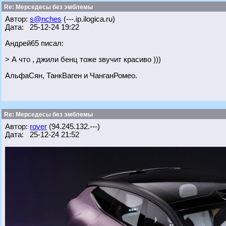
Re: Мерседесы без эмблемы
Автор:
s@nches
(---.ip.ilogica.ru)
Дата: 25-12-24 19:22
Андрей65 писал:
> А что , джили бенц тоже звучит красиво )))
АльфаСян, ТанкВаген и ЧанганРомео.
Re: Мерседесы без эмблемы
Автор:
rover
(94.245.132.---)
Дата: 25-12-24 21:52