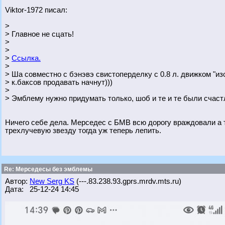
Viktor-1972 писал:
>
> Главное не сцать!
>
>
>
Ссылка.
>
> Ша совместно с бэнэвэ свистоперделку с 0.8 л. движком "изо
> к.баксов продавать начнут)))
>
> Эмблему нужно придумать только, шоб и те и те были счаст
Ничего себе дела. Мерседес с БМВ всю дорогу враждовали а т
трехлучевую звезду тогда уж теперь лепить.
Re: Мерседесы без эмблемы
Автор:
New Serg KS
(---.83.238.93.gprs.mrdv.mts.ru)
Дата: 25-12-24 14:45