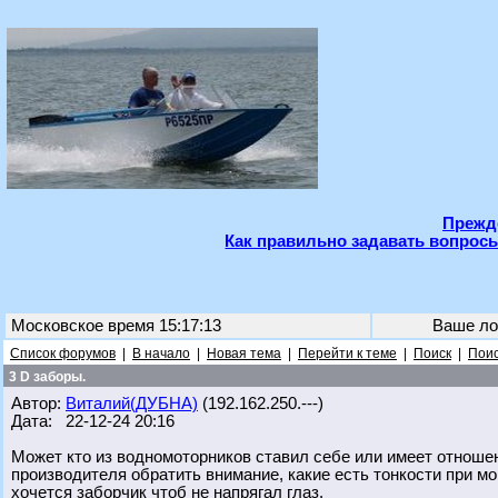
Прежде
Как правильно задавать вопросы
Московское время 15:17:13
Ваше ло
Список форумов
|
В начало
|
Новая тема
|
Перейти к теме
|
Поиск
|
Поис
3 D заборы.
Автор:
Виталий(ДУБНА)
(192.162.250.---)
Дата: 22-12-24 20:16
Может кто из водномоторников ставил себе или имеет отношен
производителя обратить внимание, какие есть тонкости при мо
хочется заборчик чтоб не напрягал глаз.