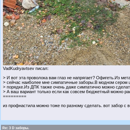
VadKudryavtsev писал:
> И вот эта проволока вам глаз не напрягает? Офигеть.Из ме
> сейчас наиболее мне симпатичные заборы.В модном сером 
> порядке.Из ДПК также очень даже симпатично можно сделат
> А ваш вариант только если как совсем бюджетный можно ра
=========
из профнастила можно тоже по разному сделать. вот забор с 
Re: 3 D заборы.