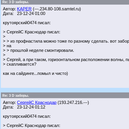
Re: 3 D заборы.
Автор:
KAPER
(---.234.80-108.samtel.ru)
Дата: 23-12-24 01:00
крутоярский0474 писал:
> СергейС Краснодар писал:
>
> > из профнастила можно тоже по разному сделать. вот забор
> на
> > прошлой неделе смонтировали.
>
> Сергей, а при таком, горизонтальном расположении волны, п
> скапливается?
как на сайдинге...помыл и чисто)
Re: 3 D заборы.
Автор:
СергейС Краснодар
(193.247.216.---)
Дата: 23-12-24 01:12
крутоярский0474 писал:
> СергейС Краснодар писал: