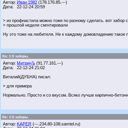
Автор:
Иван 1982
(178.176.85.---)
Дата: 22-12-24 20:59
> из профнастила можно тоже по разному сделать. вот забор с
> прошлой неделе смгнтировали
Ну это тоже на любителя. Не к каждому домовладению такое п
Re: 3 D заборы.
Автор:
МитричЪ
(91.77.161.---)
Дата: 22-12-24 21:02
Виталий(ДУБНА) писал:
> для примера
Нормально. Просто и со вкусом. Всяко лучше кирпично-бетон
Re: 3 D заборы.
Автор:
KAPER
(---.234.80-108.samtel.ru)