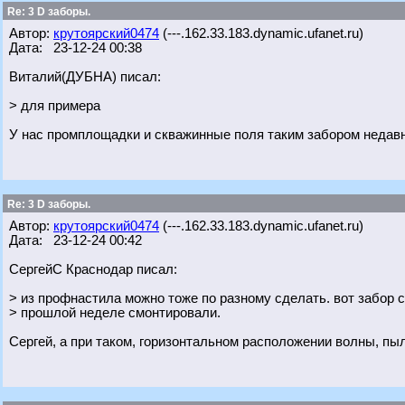
Re: 3 D заборы.
Автор:
крутоярский0474
(---.162.33.183.dynamic.ufanet.ru)
Дата: 23-12-24 00:38
Виталий(ДУБНА) писал:
> для примера
У нас промплощадки и скважинные поля таким забором недавно
Re: 3 D заборы.
Автор:
крутоярский0474
(---.162.33.183.dynamic.ufanet.ru)
Дата: 23-12-24 00:42
СергейС Краснодар писал:
> из профнастила можно тоже по разному сделать. вот забор с
> прошлой неделе смонтировали.
Сергей, а при таком, горизонтальном расположении волны, пы