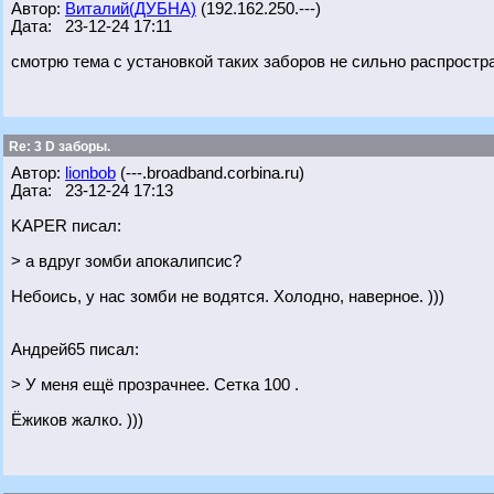
Автор:
Виталий(ДУБНА)
(192.162.250.---)
Дата: 23-12-24 17:11
смотрю тема с установкой таких заборов не сильно распрост
Re: 3 D заборы.
Автор:
lionbob
(---.broadband.corbina.ru)
Дата: 23-12-24 17:13
KAPER писал:
> а вдруг зомби апокалипсис?
Небоись, у нас зомби не водятся. Холодно, наверное. )))
Андрей65 писал:
> У меня ещё прозрачнее. Сетка 100 .
Ёжиков жалко. )))