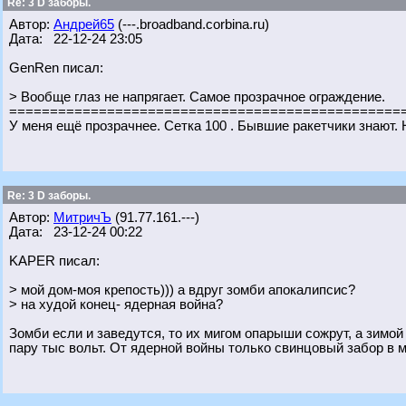
Re: 3 D заборы.
Автор:
Андрей65
(---.broadband.corbina.ru)
Дата: 22-12-24 23:05
GenRen писал:
> Вообще глаз не напрягает. Самое прозрачное ограждение.
================================================
У меня ещё прозрачнее. Сетка 100 . Бывшие ракетчики знают. 
Re: 3 D заборы.
Автор:
МитричЪ
(91.77.161.---)
Дата: 23-12-24 00:22
KAPER писал:
> мой дом-моя крепость))) а вдруг зомби апокалипсис?
> на худой конец- ядерная война?
Зомби если и заведутся, то их мигом опарыши сожрут, а зимой
пару тыс вольт. От ядерной войны только свинцовый забор в 