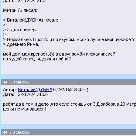
Дата: 22-12-24 21:04
МитричЪ писал:
> Виталий(ДУБНА) писал:
>
> > для примера
>
> Нормально. Просто и со вкусом. Всяко лучше кирпично-бет
> древнего Рима.
мой дом-моя крепость))) а вдруг зомби апокалипсис?
на худой конец- ядерная война?
Re: 3 D заборы.
Автор:
Виталий(ДУБНА)
(192.162.250.---)
Дата: 22-12-24 21:06
ребят,да в том и дело ,что если стоишь от 3 Д забора в 20 мет
цены не маловажен!
Re: 3 D заборы.