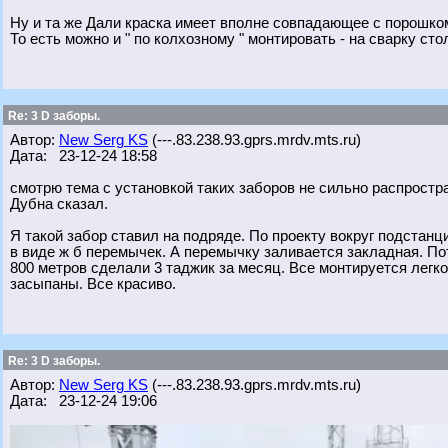
Ну и та же Дали краска имеет вполне совпадающее с порошко
То есть можно и " по колхозному " монтировать - на сварку ст
Re: 3 D заборы.
Автор:
New Serg KS
(---.83.238.93.gprs.mrdv.mts.ru)
Дата: 23-12-24 18:58
смотрю тема с установкой таких заборов не сильно распрост
Дубна сказал.
Я такой забор ставил на подряде. По проекту вокруг подстанц
в виде ж б перемычек. А перемычку заливается закладная. По
800 метров сделали 3 таджик за месяц. Все монтируется лег
засыпаны. Все красиво.
Re: 3 D заборы.
Автор:
New Serg KS
(---.83.238.93.gprs.mrdv.mts.ru)
Дата: 23-12-24 19:06