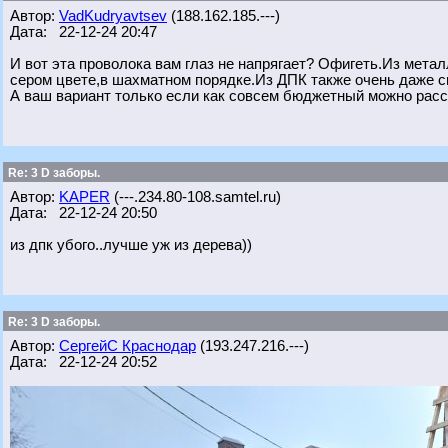
Автор:
VadKudryavtsev
(188.162.185.---)
Дата: 22-12-24 20:47
И вот эта проволока вам глаз не напрягает? Офигеть.Из мет
сером цвете,в шахматном порядке.Из ДПК также очень даже с
А ваш вариант только если как совсем бюджетный можно расс
Re: 3 D заборы.
Автор:
KAPER
(---.234.80-108.samtel.ru)
Дата: 22-12-24 20:50
из дпк убого..лучше уж из дерева))
Re: 3 D заборы.
Автор:
СергейС Краснодар
(193.247.216.---)
Дата: 22-12-24 20:52