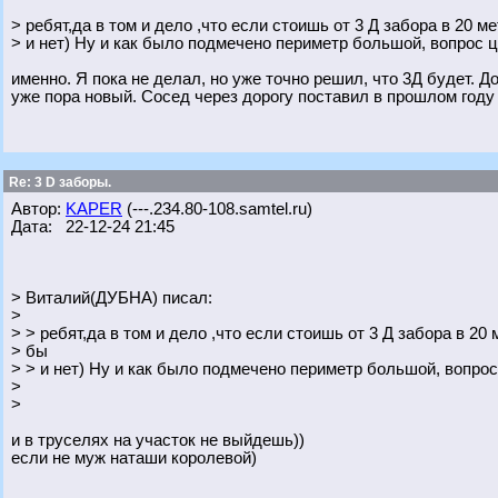
> ребят,да в том и дело ,что если стоишь от 3 Д забора в 20 ме
> и нет) Ну и как было подмечено периметр большой, вопрос 
именно. Я пока не делал, но уже точно решил, что 3Д будет. До
уже пора новый. Сосед через дорогу поставил в прошлом году
Re: 3 D заборы.
Автор:
KAPER
(---.234.80-108.samtel.ru)
Дата: 22-12-24 21:45
> Виталий(ДУБНА) писал:
>
> > ребят,да в том и дело ,что если стоишь от 3 Д забора в 20 м
> бы
> > и нет) Ну и как было подмечено периметр большой, вопро
>
>
и в труселях на участок не выйдешь))
если не муж наташи королевой)