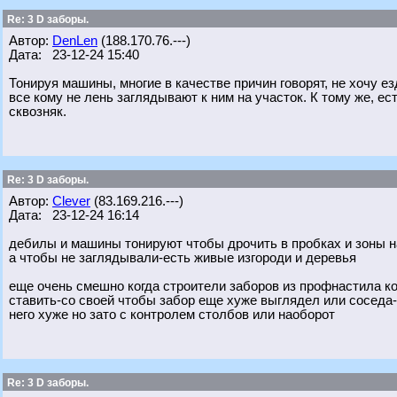
Re: 3 D заборы.
Автор:
DenLen
(188.170.76.---)
Дата: 23-12-24 15:40
Тонируя машины, многие в качестве причин говорят, не хочу ез
все кому не лень заглядывают к ним на участок. К тому же, ес
сквозняк.
Re: 3 D заборы.
Автор:
Clever
(83.169.216.---)
Дата: 23-12-24 16:14
дебилы и машины тонируют чтобы дрочить в пробках и зоны на
а чтобы не заглядывали-есть живые изгороди и деревья
еще очень смешно когда строители заборов из профнастила к
ставить-со своей чтобы забор еще хуже выглядел или соседа-
него хуже но зато с контролем столбов или наоборот
Re: 3 D заборы.