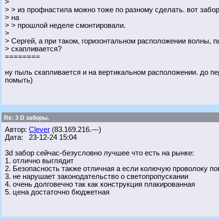
>
> > из профнастила можно тоже по разному сделать. вот забор
> на
> > прошлой неделе смонтировали.
>
> Сергей, а при таком, горизонтальном расположении волны, п
> скапливается?
========
ну пыль скапливается и на вертикальном расположении. до пе
помыть)
Re: 3 D заборы.
Автор:
Clever
(83.169.216.---)
Дата: 23-12-24 15:04
3d забор сейчас-безусловно лучшее что есть на рынке:
1. отлично выглядит
2. Безопасность также отличная а если колючую проволоку пов
3. не нарушает законодательство о светопропускании
4. очень долговечно так как конструкция плакированная
5. цена достаточно бюджетная