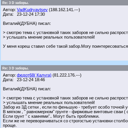
Re: 3 D заборы.
Автор:
VadKudryavtsev
(188.162.141.---)
Дата: 23-12-24 17:30
Виталий(ДУБНА) писал:
> смотрю тема с установкой таких заборов не сильно распрос
> услышать мнение реальных пользователей!
У меня кореш ставил себе такой забор.Могу поинтересоваться 
Re: 3 D заборы.
Автор:
федот68( Калуга)
(81.222.176.---)
Дата: 23-12-24 18:46
Виталий(ДУБНА) писал:
> смотрю тема с установкой таких заборов не сильно распрос
> услышать мнение реальных пользователей!
Забор из 3Д сетки , если по феньшую - требует особо точной 
В мягком , " равномерном" грунте - фирмовые винтовые сваи (
Если грунт " с камнями".. Могут быть проблемки.
Если же не переворачиваться со строгостью установки столбов 
проще.