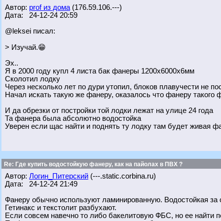
Автор:
prof из дома
(176.59.106.---)
Дата: 24-12-24 20:59
@leksei писал:
> Изучай.😁
Эх..
Я в 2000 году купл 4 листа бак фанеры 1200х6000х6мм
Сколотил лодку
Через несколько лет по дури утопил, блоков плавучести не п
Начал искать такую же фанеру, оказалось что фанеру такого 
И да обрезки от постройки той лодки лежат на улице 24 года
Та фанера была абсолютно водостойка
Уверен если щас найти и поднять ту лодку там будет живая ф
Re: Где купить водостойкую фанеру, как на пайолах в ПВХ ?
Автор:
Логин_Питерский
(---.static.corbina.ru)
Дата: 24-12-24 21:49
Фанеру обычно используют ламинированную. Водостойкая за 
Гетинакс и текстолит разбухают.
Если совсем навечно то либо бакелитовую ФБС, но ее найти п