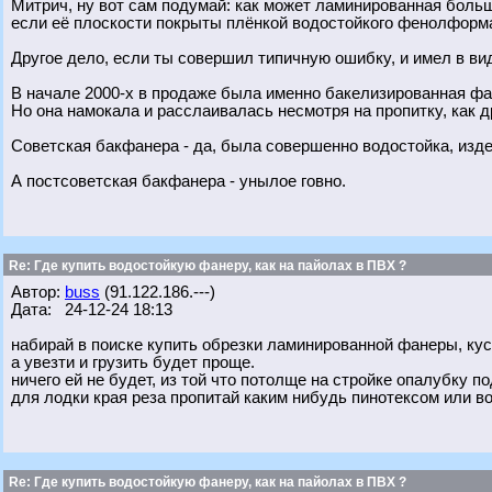
Митрич, ну вот сам подумай: как может ламинированная боль
если её плоскости покрыты плёнкой водостойкого фенолформ
Другое дело, если ты совершил типичную ошибку, и имел в
В начале 2000-х в продаже была именно бакелизированная фан
Но она намокала и расслаивалась несмотря на пропитку, как 
Советская бакфанера - да, была совершенно водостойка, изде
А постсоветская бакфанера - унылое говно.
Re: Где купить водостойкую фанеру, как на пайолах в ПВХ ?
Автор:
buss
(91.122.186.---)
Дата: 24-12-24 18:13
набирай в поиске купить обрезки ламинированной фанеры, ку
а увезти и грузить будет проще.
ничего ей не будет, из той что потолще на стройке опалубку п
для лодки края реза пропитай каким нибудь пинотексом или в
Re: Где купить водостойкую фанеру, как на пайолах в ПВХ ?