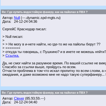
Re: Где купить водостойкую фанеру, как на пайолах в ПВХ ?
Автор:
Null
(---.dynamic.spd-mgts.ru)
Дата: 24-12-24 04:36
СергейС Краснодар писал:
> Null писал:
>
> > Не могу в и-нете найти, но где-то же на пайолы берут ??
> =======
> откуда ты говоришь, с Пушкино? и в инете не можешь нпйти?
>
Ссылка.
Да, не смог найти за разумное время. По вашей ссылке не вижу
Спасибо за ссылки выше, пройдусь по всем.
Отчасти проблема в том что искал пропитку по всем слоям, а 
ожидания, и даже возможно мне не надо такую суперфанеру... Н
Re: Где купить водостойкую фанеру, как на пайолах в ПВХ ?
Автор:
Clever
(85.93.59.---)
Дата: 24-12-24 04:40