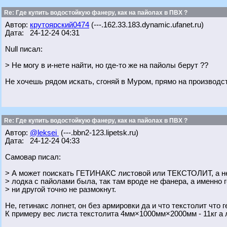
Re: Где купить водостойкую фанеру, как на пайолах в ПВХ ?
Автор:
крутоярский0474
(---.162.33.183.dynamic.ufanet.ru)
Дата: 24-12-24 04:31
Null писал:
> Не могу в и-нете найти, но где-то же на пайолы берут ??
Не хочешь рядом искать, сгоняй в Муром, прямо на производ
Re: Где купить водостойкую фанеру, как на пайолах в ПВХ ?
Автор:
@leksei
(---.bbn2-123.lipetsk.ru)
Дата: 24-12-24 04:33
Самовар писал:
> А может поискать ГЕТИНАКС листовой или ТЕКСТОЛИТ, а не
> лодка с пайолами была, так там вроде не фанера, а именно г
> ни другой точно не размокнут.
Не, гетинакс лопнет, он без армировки да и что текстолит что 
К примеру вес листа текстолита 4мм×1000мм×2000мм - 11кг а 