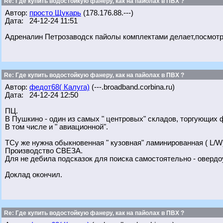
Re: Где купить водостойкую фанеру, как на пайолах в ПВХ ?
Автор:
просто Щукарь
(178.176.88.---)
Дата: 24-12-24 11:51
Адреналин Петрозаводск пайолы комплектами делает,посмотр
Re: Где купить водостойкую фанеру, как на пайолах в ПВХ ?
Автор:
федот68( Калуга)
(---.broadband.corbina.ru)
Дата: 24-12-24 12:50
ПЦ.
В Пушкино - один из самых " центровых" складов, торгующих 
В том числе и " авиационной".
ТСу же нужна обыкновенная " кузовная" ламинированная ( L/W) 
Производство СВЕЗА.
Для не дебила подсказок для поиска самостоятельно - овердо
Доклад окончил.
Re: Где купить водостойкую фанеру, как на пайолах в ПВХ ?