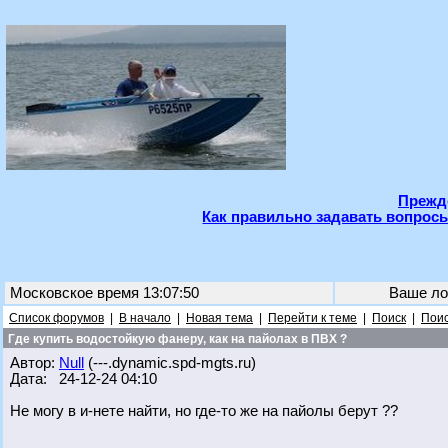
Прежде
Как правильно задавать вопросы
Московское время 13:07:50
Ваше ло
Список форумов
|
В начало
|
Новая тема
|
Перейти к теме
|
Поиск
|
Поис
Где купить водостойкую фанеру, как на пайолах в ПВХ ?
Автор:
Null
(---.dynamic.spd-mgts.ru)
Дата: 24-12-24 04:10
Не могу в и-нете найти, но где-то же на пайолы берут ??