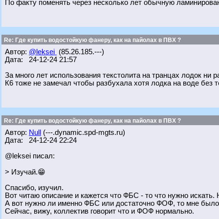
По факту поменять через несколько лет обычную ламинирова
Re: Где купить водостойкую фанеру, как на пайолах в ПВХ ?
Автор:
@leksei
(85.26.185.---)
Дата: 24-12-24 21:57
За много лет использования текстолита на транцах лодок ни р
К6 тоже не замечал чтобы разбухала хотя лодка на воде без те
Re: Где купить водостойкую фанеру, как на пайолах в ПВХ ?
Автор:
Null
(---.dynamic.spd-mgts.ru)
Дата: 24-12-24 22:24
@leksei писал:
> Изучай.😁
Спасибо, изучил.
Вот читаю описание и кажется что ФБС - то что нужно искать. Н
А вот нужно ли именно ФБС или достаточно ФОФ, то мне было 
Сейчас, вижу, коллектив говорит что и ФОФ нормально.