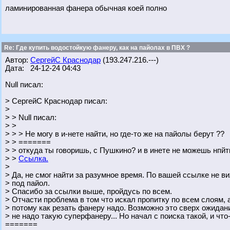
ламинированная фанера обычная коей полно
Re: Где купить водостойкую фанеру, как на пайолах в ПВХ ?
Автор:
СергейС Краснодар
(193.247.216.---)
Дата: 24-12-24 04:43
Null писал:
> СергейС Краснодар писал:
>
> > Null писал:
> >
> > > Не могу в и-нете найти, но где-то же на пайолы берут ??
> > =======
> > откуда ты говоришь, с Пушкино? и в инете не можешь нпйт
> >
Ссылка.
>
> Да, не смог найти за разумное время. По вашей ссылке не ви
> под пайол.
> Спасибо за ссылки выше, пройдусь по всем.
> Отчасти проблема в том что искал пропитку по всем слоям, 
> потому как резать фанеру надо. Возможно это сверх ожидан
> не надо такую суперфанеру... Но начал с поиска такой, и что
=======