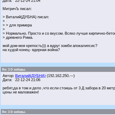
Дата: 22-12-24 21:04
МитричЪ писал:
> Виталий(ДУБНА) писал:
>
> > для примера
>
> Нормально. Просто и со вкусом. Всяко лучше кирпично-бет
> древнего Рима.
мой дом-моя крепость))) а вдруг зомби апокалипсис?
на худой конец- ядерная война?
Re: 3 D заборы.
Автор:
Виталий(ДУБНА)
(192.162.250.---)
Дата: 22-12-24 21:06
ребят,да в том и дело ,что если стоишь от 3 Д забора в 20 мет
цены не маловажен!
Re: 3 D заборы.