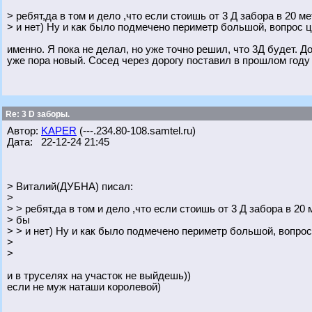
> ребят,да в том и дело ,что если стоишь от 3 Д забора в 20 ме
> и нет) Ну и как было подмечено периметр большой, вопрос 
именно. Я пока не делал, но уже точно решил, что 3Д будет. До
уже пора новый. Сосед через дорогу поставил в прошлом году
Re: 3 D заборы.
Автор:
KAPER
(---.234.80-108.samtel.ru)
Дата: 22-12-24 21:45
> Виталий(ДУБНА) писал:
>
> > ребят,да в том и дело ,что если стоишь от 3 Д забора в 20 м
> бы
> > и нет) Ну и как было подмечено периметр большой, вопро
>
>
и в труселях на участок не выйдешь))
если не муж наташи королевой)