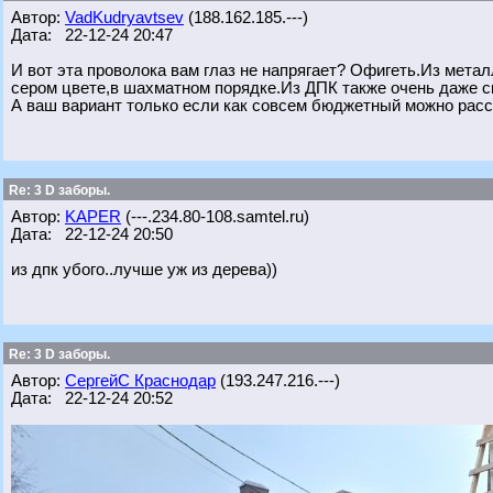
Автор:
VadKudryavtsev
(188.162.185.---)
Дата: 22-12-24 20:47
И вот эта проволока вам глаз не напрягает? Офигеть.Из мет
сером цвете,в шахматном порядке.Из ДПК также очень даже с
А ваш вариант только если как совсем бюджетный можно расс
Re: 3 D заборы.
Автор:
KAPER
(---.234.80-108.samtel.ru)
Дата: 22-12-24 20:50
из дпк убого..лучше уж из дерева))
Re: 3 D заборы.
Автор:
СергейС Краснодар
(193.247.216.---)
Дата: 22-12-24 20:52