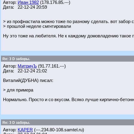
Автор:
Иван 1982
(178.176.85.---)
Дата: 22-12-24 20:59
> из профнастила можно тоже по разному сделать. вот забор с
> прошлой неделе смгнтировали
Ну это тоже на любителя. Не к каждому домовладению такое п
Re: 3 D заборы.
Автор:
МитричЪ
(91.77.161.---)
Дата: 22-12-24 21:02
Виталий(ДУБНА) писал:
> для примера
Нормально. Просто и со вкусом. Всяко лучше кирпично-бетон
Re: 3 D заборы.
Автор:
KAPER
(---.234.80-108.samtel.ru)