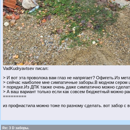
VadKudryavtsev писал:
> И вот эта проволока вам глаз не напрягает? Офигеть.Из ме
> сейчас наиболее мне симпатичные заборы.В модном сером 
> порядке.Из ДПК также очень даже симпатично можно сделат
> А ваш вариант только если как совсем бюджетный можно ра
=========
из профнастила можно тоже по разному сделать. вот забор с 
Re: 3 D заборы.