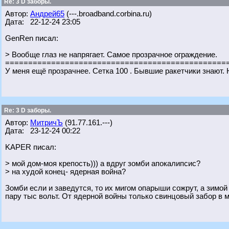
Re: 3 D заборы.
Автор:
Андрей65
(---.broadband.corbina.ru)
Дата: 22-12-24 23:05
GenRen писал:
> Вообще глаз не напрягает. Самое прозрачное ограждение.
================================================
У меня ещё прозрачнее. Сетка 100 . Бывшие ракетчики знают. 
Re: 3 D заборы.
Автор:
МитричЪ
(91.77.161.---)
Дата: 23-12-24 00:22
KAPER писал:
> мой дом-моя крепость))) а вдруг зомби апокалипсис?
> на худой конец- ядерная война?
Зомби если и заведутся, то их мигом опарыши сожрут, а зимой
пару тыс вольт. От ядерной войны только свинцовый забор в 