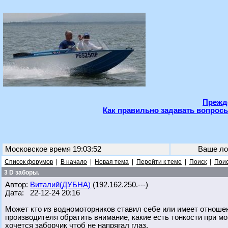
Прежде
Как правильно задавать вопросы
Московское время 19:03:52
Ваше ло
Список форумов
|
В начало
|
Новая тема
|
Перейти к теме
|
Поиск
|
Поис
3 D заборы.
Автор:
Виталий(ДУБНА)
(192.162.250.---)
Дата: 22-12-24 20:16
Может кто из водномоторников ставил себе или имеет отношен
производителя обратить внимание, какие есть тонкости при мо
хочется заборчик чтоб не напрягал глаз.