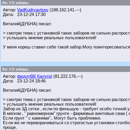
Re: 3 D заборы.
Автор:
VadKudryavtsev
(188.162.141.---)
Дата: 23-12-24 17:30
Виталий(ДУБНА) писал:
> смотрю тема с установкой таких заборов не сильно распрос
> услышать мнение реальных пользователей!
У меня кореш ставил себе такой забор.Могу поинтересоваться 
Re: 3 D заборы.
Автор:
федот68( Калуга)
(81.222.176.---)
Дата: 23-12-24 18:46
Виталий(ДУБНА) писал:
> смотрю тема с установкой таких заборов не сильно распрос
> услышать мнение реальных пользователей!
Забор из 3Д сетки , если по феньшую - требует особо точной 
В мягком , " равномерном" грунте - фирмовые винтовые сваи (
Если грунт " с камнями".. Могут быть проблемки.
Если же не переворачиваться со строгостью установки столбов 
проще.