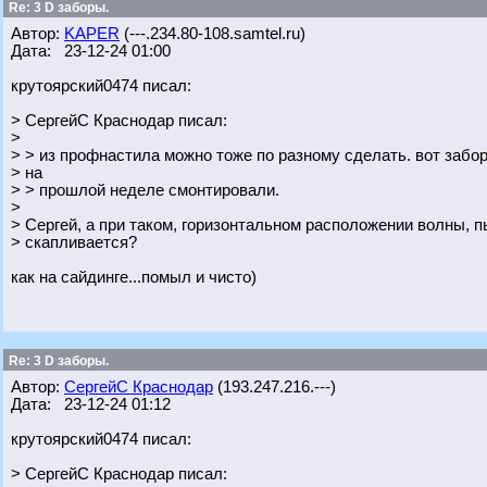
Re: 3 D заборы.
Автор:
KAPER
(---.234.80-108.samtel.ru)
Дата: 23-12-24 01:00
крутоярский0474 писал:
> СергейС Краснодар писал:
>
> > из профнастила можно тоже по разному сделать. вот забор
> на
> > прошлой неделе смонтировали.
>
> Сергей, а при таком, горизонтальном расположении волны, п
> скапливается?
как на сайдинге...помыл и чисто)
Re: 3 D заборы.
Автор:
СергейС Краснодар
(193.247.216.---)
Дата: 23-12-24 01:12
крутоярский0474 писал:
> СергейС Краснодар писал: