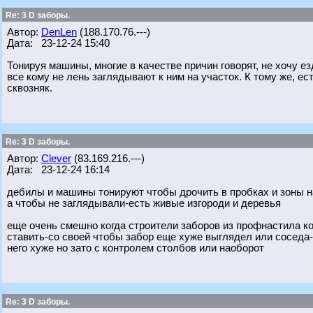
Re: 3 D заборы.
Автор:
DenLen
(188.170.76.---)
Дата: 23-12-24 15:40
Тонируя машины, многие в качестве причин говорят, не хочу ез
все кому не лень заглядывают к ним на участок. К тому же, ес
сквозняк.
Re: 3 D заборы.
Автор:
Clever
(83.169.216.---)
Дата: 23-12-24 16:14
дебилы и машины тонируют чтобы дрочить в пробках и зоны на
а чтобы не заглядывали-есть живые изгороди и деревья
еще очень смешно когда строители заборов из профнастила к
ставить-со своей чтобы забор еще хуже выглядел или соседа-
него хуже но зато с контролем столбов или наоборот
Re: 3 D заборы.