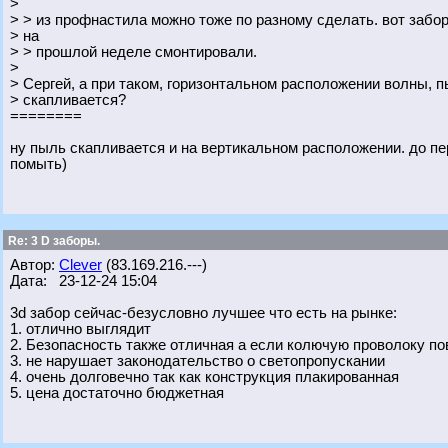
>
> > из профнастила можно тоже по разному сделать. вот забор
> на
> > прошлой неделе смонтировали.
>
> Сергей, а при таком, горизонтальном расположении волны, п
> скапливается?
========
ну пыль скапливается и на вертикальном расположении. до пе
помыть)
Re: 3 D заборы.
Автор:
Clever
(83.169.216.---)
Дата: 23-12-24 15:04
3d забор сейчас-безусловно лучшее что есть на рынке:
1. отлично выглядит
2. Безопасность также отличная а если колючую проволоку пов
3. не нарушает законодательство о светопропускании
4. очень долговечно так как конструкция плакированная
5. цена достаточно бюджетная