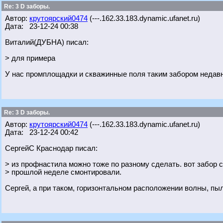
Re: 3 D заборы.
Автор:
крутоярский0474
(---.162.33.183.dynamic.ufanet.ru)
Дата: 23-12-24 00:38
Виталий(ДУБНА) писал:
> для примера
У нас промплощадки и скважинные поля таким забором недавно
Re: 3 D заборы.
Автор:
крутоярский0474
(---.162.33.183.dynamic.ufanet.ru)
Дата: 23-12-24 00:42
СергейС Краснодар писал:
> из профнастила можно тоже по разному сделать. вот забор с
> прошлой неделе смонтировали.
Сергей, а при таком, горизонтальном расположении волны, пы