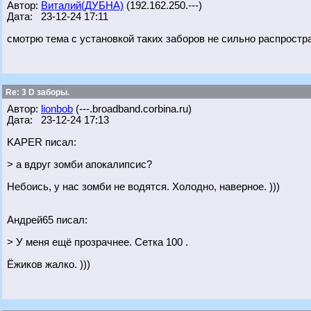
Автор:
Виталий(ДУБНА)
(192.162.250.---)
Дата: 23-12-24 17:11
смотрю тема с установкой таких заборов не сильно распрост
Re: 3 D заборы.
Автор:
lionbob
(---.broadband.corbina.ru)
Дата: 23-12-24 17:13
KAPER писал:
> а вдруг зомби апокалипсис?
Небоись, у нас зомби не водятся. Холодно, наверное. )))
Андрей65 писал:
> У меня ещё прозрачнее. Сетка 100 .
Ёжиков жалко. )))