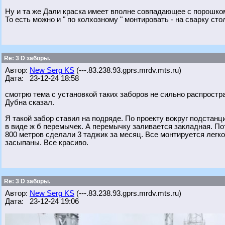
Ну и та же Дали краска имеет вполне совпадающее с порошко
То есть можно и " по колхозному " монтировать - на сварку ст
Re: 3 D заборы.
Автор:
New Serg KS
(---.83.238.93.gprs.mrdv.mts.ru)
Дата: 23-12-24 18:58
смотрю тема с установкой таких заборов не сильно распрост
Дубна сказал.
Я такой забор ставил на подряде. По проекту вокруг подстанц
в виде ж б перемычек. А перемычку заливается закладная. По
800 метров сделали 3 таджик за месяц. Все монтируется лег
засыпаны. Все красиво.
Re: 3 D заборы.
Автор:
New Serg KS
(---.83.238.93.gprs.mrdv.mts.ru)
Дата: 23-12-24 19:06