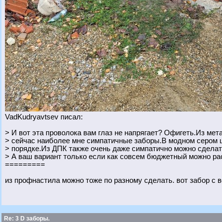
VadKudryavtsev писал:
> И вот эта проволока вам глаз не напрягает? Офигеть.Из ме
> сейчас наиболее мне симпатичные заборы.В модном сером 
> порядке.Из ДПК также очень даже симпатично можно сделат
> А ваш вариант только если как совсем бюджетный можно ра
=========
из профнастила можно тоже по разному сделать. вот забор с 
Re: 3 D заборы.