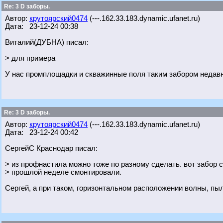
Re: 3 D заборы.
Автор:
крутоярский0474
(---.162.33.183.dynamic.ufanet.ru)
Дата: 23-12-24 00:38
Виталий(ДУБНА) писал:
> для примера
У нас промплощадки и скважинные поля таким забором недавно
Re: 3 D заборы.
Автор:
крутоярский0474
(---.162.33.183.dynamic.ufanet.ru)
Дата: 23-12-24 00:42
СергейС Краснодар писал:
> из профнастила можно тоже по разному сделать. вот забор с
> прошлой неделе смонтировали.
Сергей, а при таком, горизонтальном расположении волны, пы