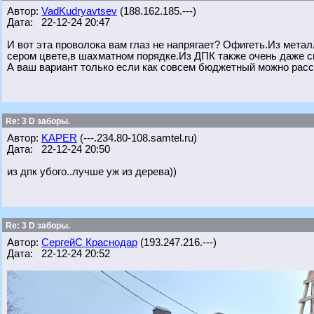
Автор:
VadKudryavtsev
(188.162.185.---)
Дата: 22-12-24 20:47
И вот эта проволока вам глаз не напрягает? Офигеть.Из мет
сером цвете,в шахматном порядке.Из ДПК также очень даже с
А ваш вариант только если как совсем бюджетный можно расс
Re: 3 D заборы.
Автор:
KAPER
(---.234.80-108.samtel.ru)
Дата: 22-12-24 20:50
из дпк убого..лучше уж из дерева))
Re: 3 D заборы.
Автор:
СергейС Краснодар
(193.247.216.---)
Дата: 22-12-24 20:52