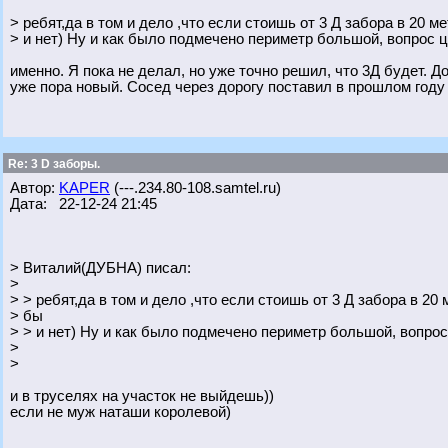
> ребят,да в том и дело ,что если стоишь от 3 Д забора в 20 ме
> и нет) Ну и как было подмечено периметр большой, вопрос 
именно. Я пока не делал, но уже точно решил, что 3Д будет. До
уже пора новый. Сосед через дорогу поставил в прошлом году
Re: 3 D заборы.
Автор:
KAPER
(---.234.80-108.samtel.ru)
Дата: 22-12-24 21:45
> Виталий(ДУБНА) писал:
>
> > ребят,да в том и дело ,что если стоишь от 3 Д забора в 20 м
> бы
> > и нет) Ну и как было подмечено периметр большой, вопро
>
>
и в труселях на участок не выйдешь))
если не муж наташи королевой)