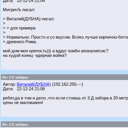
Дата: 22-12-24 21:04
МитричЪ писал:
> Виталий(ДУБНА) писал:
>
> > для примера
>
> Нормально. Просто и со вкусом. Всяко лучше кирпично-бет
> древнего Рима.
мой дом-моя крепость))) а вдруг зомби апокалипсис?
на худой конец- ядерная война?
Re: 3 D заборы.
Автор:
Виталий(ДУБНА)
(192.162.250.---)
Дата: 22-12-24 21:06
ребят,да в том и дело ,что если стоишь от 3 Д забора в 20 мет
цены не маловажен!
Re: 3 D заборы.