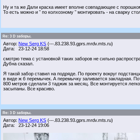
Ну и та же Дали краска имеет вполне совпадающее с порошко
То есть можно и " по колхозному " монтировать - на сварку ст
Re: 3 D заборы.
Автор:
New Serg KS
(---.83.238.93.gprs.mrdv.mts.ru)
Дата: 23-12-24 18:58
смотрю тема с установкой таких заборов не сильно распрост
Дубна сказал.
Я такой забор ставил на подряде. По проекту вокруг подстанц
в виде ж б перемычек. А перемычку заливается закладная. По
800 метров сделали 3 таджик за месяц. Все монтируется лег
засыпаны. Все красиво.
Re: 3 D заборы.
Автор:
New Serg KS
(---.83.238.93.gprs.mrdv.mts.ru)
Дата: 23-12-24 19:06