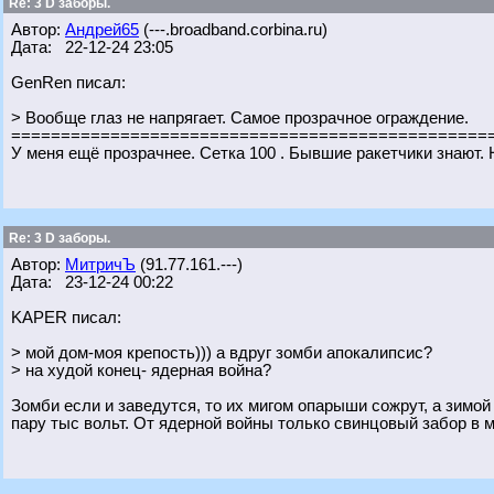
Re: 3 D заборы.
Автор:
Андрей65
(---.broadband.corbina.ru)
Дата: 22-12-24 23:05
GenRen писал:
> Вообще глаз не напрягает. Самое прозрачное ограждение.
================================================
У меня ещё прозрачнее. Сетка 100 . Бывшие ракетчики знают. 
Re: 3 D заборы.
Автор:
МитричЪ
(91.77.161.---)
Дата: 23-12-24 00:22
KAPER писал:
> мой дом-моя крепость))) а вдруг зомби апокалипсис?
> на худой конец- ядерная война?
Зомби если и заведутся, то их мигом опарыши сожрут, а зимой
пару тыс вольт. От ядерной войны только свинцовый забор в 