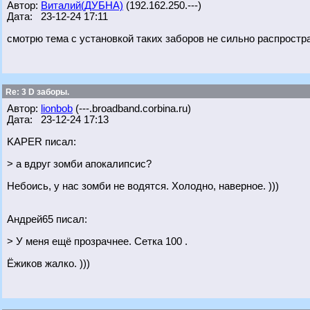
Автор:
Виталий(ДУБНА)
(192.162.250.---)
Дата: 23-12-24 17:11
смотрю тема с установкой таких заборов не сильно распрост
Re: 3 D заборы.
Автор:
lionbob
(---.broadband.corbina.ru)
Дата: 23-12-24 17:13
KAPER писал:
> а вдруг зомби апокалипсис?
Небоись, у нас зомби не водятся. Холодно, наверное. )))
Андрей65 писал:
> У меня ещё прозрачнее. Сетка 100 .
Ёжиков жалко. )))