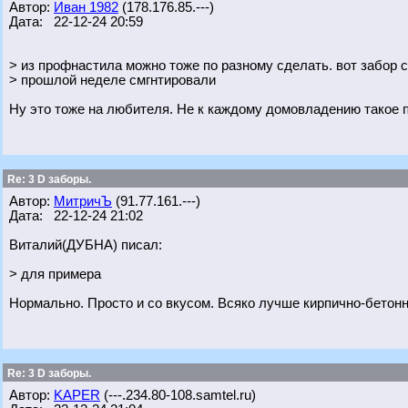
Автор:
Иван 1982
(178.176.85.---)
Дата: 22-12-24 20:59
> из профнастила можно тоже по разному сделать. вот забор с
> прошлой неделе смгнтировали
Ну это тоже на любителя. Не к каждому домовладению такое п
Re: 3 D заборы.
Автор:
МитричЪ
(91.77.161.---)
Дата: 22-12-24 21:02
Виталий(ДУБНА) писал:
> для примера
Нормально. Просто и со вкусом. Всяко лучше кирпично-бетон
Re: 3 D заборы.
Автор:
KAPER
(---.234.80-108.samtel.ru)