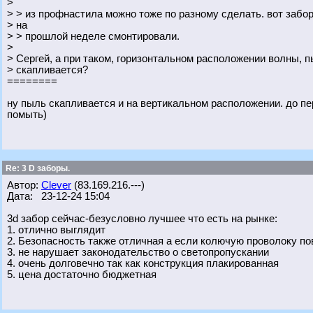
>
> > из профнастила можно тоже по разному сделать. вот забор
> на
> > прошлой неделе смонтировали.
>
> Сергей, а при таком, горизонтальном расположении волны, п
> скапливается?
========
ну пыль скапливается и на вертикальном расположении. до пе
помыть)
Re: 3 D заборы.
Автор:
Clever
(83.169.216.---)
Дата: 23-12-24 15:04
3d забор сейчас-безусловно лучшее что есть на рынке:
1. отлично выглядит
2. Безопасность также отличная а если колючую проволоку пов
3. не нарушает законодательство о светопропускании
4. очень долговечно так как конструкция плакированная
5. цена достаточно бюджетная