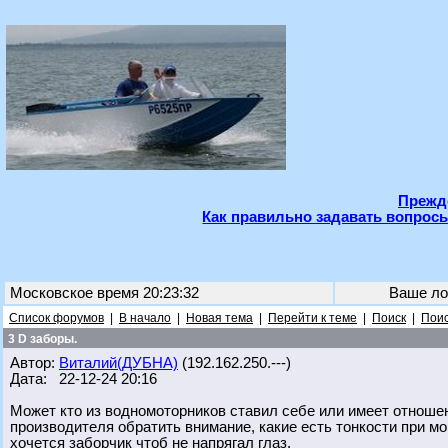
Прежде
Как правильно задавать вопросы
Московское время 20:23:32
Ваше ло
Список форумов
|
В начало
|
Новая тема
|
Перейти к теме
|
Поиск
|
Поис
3 D заборы.
Автор:
Виталий(ДУБНА)
(192.162.250.---)
Дата: 22-12-24 20:16
Может кто из водномоторников ставил себе или имеет отношен
производителя обратить внимание, какие есть тонкости при мо
хочется заборчик чтоб не напрягал глаз.