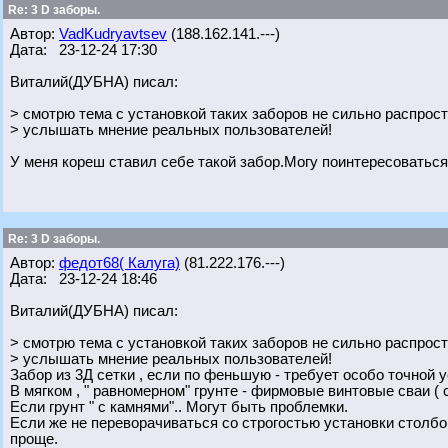
Re: 3 D заборы.
Автор:
VadKudryavtsev
(188.162.141.---)
Дата: 23-12-24 17:30
Виталий(ДУБНА) писал:
> смотрю тема с установкой таких заборов не сильно распрос
> услышать мнение реальных пользователей!
У меня кореш ставил себе такой забор.Могу поинтересоваться 
Re: 3 D заборы.
Автор:
федот68( Калуга)
(81.222.176.---)
Дата: 23-12-24 18:46
Виталий(ДУБНА) писал:
> смотрю тема с установкой таких заборов не сильно распрос
> услышать мнение реальных пользователей!
Забор из 3Д сетки , если по феньшую - требует особо точной 
В мягком , " равномерном" грунте - фирмовые винтовые сваи (
Если грунт " с камнями".. Могут быть проблемки.
Если же не переворачиваться со строгостью установки столбов 
проще.