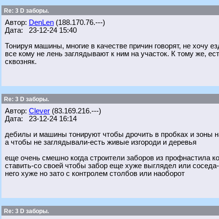
Re: 3 D заборы.
Автор:
DenLen
(188.170.76.---)
Дата: 23-12-24 15:40
Тонируя машины, многие в качестве причин говорят, не хочу ез
все кому не лень заглядывают к ним на участок. К тому же, ес
сквозняк.
Re: 3 D заборы.
Автор:
Clever
(83.169.216.---)
Дата: 23-12-24 16:14
дебилы и машины тонируют чтобы дрочить в пробках и зоны на
а чтобы не заглядывали-есть живые изгороди и деревья
еще очень смешно когда строители заборов из профнастила к
ставить-со своей чтобы забор еще хуже выглядел или соседа-
него хуже но зато с контролем столбов или наоборот
Re: 3 D заборы.