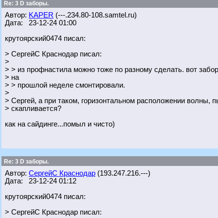
Re: 3 D заборы.
Автор:
KAPER
(---.234.80-108.samtel.ru)
Дата: 23-12-24 01:00
крутоярский0474 писал:
> СергейС Краснодар писал:
>
> > из профнастила можно тоже по разному сделать. вот забор
> на
> > прошлой неделе смонтировали.
>
> Сергей, а при таком, горизонтальном расположении волны, п
> скапливается?
как на сайдинге...помыл и чисто)
Re: 3 D заборы.
Автор:
СергейС Краснодар
(193.247.216.---)
Дата: 23-12-24 01:12
крутоярский0474 писал:
> СергейС Краснодар писал: