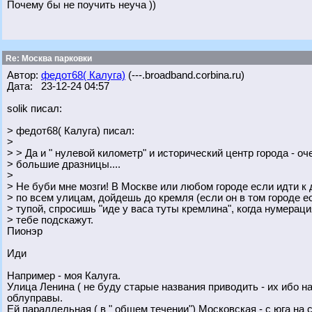
Почему бы не поучить неуча ))
Re: Москва парковки
Автор:
федот68( Калуга)
(---.broadband.corbina.ru)
Дата: 23-12-24 04:57
solik писал:
> федот68( Калуга) писал:
>
> > Да и " нулевой километр" и исторический центр города - оч
> большие дразницы....
>
> Не буби мне мозги! В Москве или любом городе если идти 
> по всем улицам, дойдешь до кремля (если он в том городе е
> тупой, спросишь "иде у васа туты кремлина", когда нумераци
> тебе подскажут.
Пионэр
Иди
Например - моя Калуга.
Улица Ленина ( не буду старые названия приводить - их ибо на 
облуправы.
Ей параллельная ( в " общем течении") Московская - с юга на