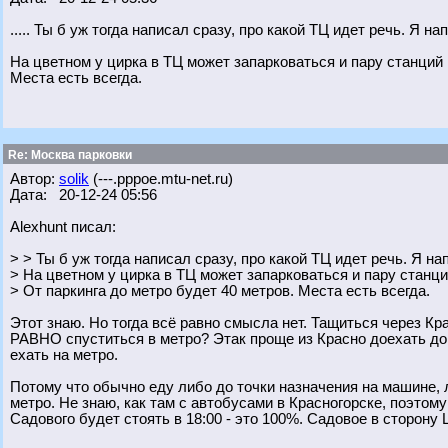
..... Ты б уж тогда написал сразу, про какой ТЦ идет речь. Я н
На цветном у цирка в ТЦ может запарковаться и пару станций 
Места есть всегда.
Re: Москва парковки
Автор:
solik
(---.pppoe.mtu-net.ru)
Дата: 20-12-24 05:56
Alexhunt писал:
> > Ты б уж тогда написал сразу, про какой ТЦ идет речь. Я на
> На цветном у цирка в ТЦ может запарковаться и пару станци
> От паркинга до метро будет 40 метров. Места есть всегда.
Этот знаю. Но тогда всё равно смысла нет. Тащиться через Кр
РАВНО спуститься в метро? Этак проще из Красно доехать до 
ехать на метро.
Потому что обычно еду либо до точки назначения на машине,
метро. Не знаю, как там с автобусами в Красногорске, поэтому
Садового будет стоять в 18:00 - это 100%. Садовое в сторону 