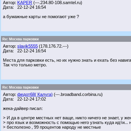
Автор:
KAPER
(---.234.80-108.samtel.ru)
Дата: 22-12-24 16:54
а бумажные карты не помогают уже ?
Re: Москва парковки
Автор:
slavik5555
(178.176.72.---)
Дата: 22-12-24 16:54
Места для парковки есть, но их нужно знать и ехать без навига
Так что только метро.
Re: Москва парковки
Автор:
федот68( Калуга)
(---.broadband.corbina.ru)
Дата: 22-12-24 17:02
жека-дайвер писал:
> И да в центре местных нет ваще, никто ничего не знает, у 
> про язык и возможность с помощью него узнать куда идти... 
> бесполезно , 99 процентов народу не местные