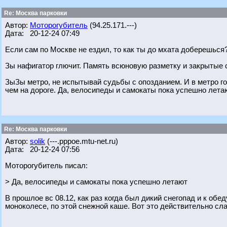
Re: Москва парковки
Автор:
Моторогубитель
(94.25.171.---)
Дата: 20-12-24 07:49
Если сам по Москве не ездил, то как ты до мхата доберешься
Зы нафигатор глючит. Память всюновую разметку и закрытые
ЗыЗы метро, не испытывай судьбы с опозданием. И в метро 
чем на дороге. Да, велосипеды и самокаты пока успешно лета
Re: Москва парковки
Автор:
solik
(---.pppoe.mtu-net.ru)
Дата: 20-12-24 07:56
Моторогубитель писал:
> Да, велосипеды и самокаты пока успешно летают
В прошлое вс 08.12, как раз когда был дикий снегопад и к обе
моноколесе, по этой снежной каше. Вот это действительно сла