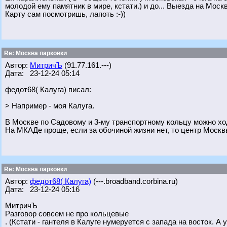
молодой ему памятник в мире, кстати.) и до... Выезда на Москв
Карту сам посмотришь, лапоть :-))
Re: Москва парковки
Автор:
МитричЪ
(91.77.161.---)
Дата: 23-12-24 05:14
федот68( Калуга) писал:
> Например - моя Калуга.
В Москве по Садовому и 3-му транспортному кольцу можно хо
На МКАДе проще, если за обочиной жизни нет, то центр Москв
Re: Москва парковки
Автор:
федот68( Калуга)
(---.broadband.corbina.ru)
Дата: 23-12-24 05:16
МитричЪ
Разговор совсем не про кольцевые
. (Кстати - гантеля в Калуге нумеруется с запада на восток. 