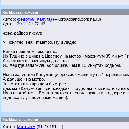
Re: Москва парковки
Автор:
федот68( Калуга)
(---.broadband.corbina.ru)
Дата: 20-12-24 03:43
жека-дайвер писал:
> Понятно, значит метро. Ну и ладно...
Ещё в прошлом веке было.
Из Тушино в цирк на Цветном на метро - максимум 35 минут ( 
А на машине - минимум два часа.
И.. Хер где запаркуешься ближе, чем в 15 минутах ходьбы...
Ныне же многие Калужанци бросают машинку на " перехватываю
А дальше - на метро.
Так стократно проще и быстрее.
Даж мэр Калужский при поездках " по делам" в министерства вс
Ну а на Арбате ... Если только есть своя парковка во дворе св
подписаны , с номерами машин).
Re: Москва парковки
Автор:
МитричЪ
(91.77.161.---)