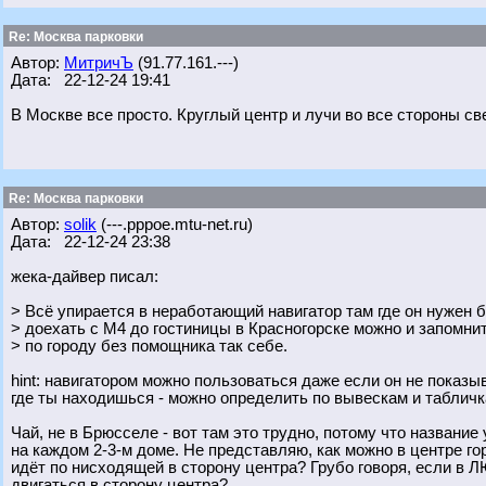
Re: Москва парковки
Автор:
МитричЪ
(91.77.161.---)
Дата: 22-12-24 19:41
В Москве все просто. Круглый центр и лучи во все стороны св
Re: Москва парковки
Автор:
solik
(---.pppoe.mtu-net.ru)
Дата: 22-12-24 23:38
жека-дайвер писал:
> Всё упирается в неработающий навигатор там где он нужен б
> доехать с М4 до гостиницы в Красногорске можно и запомнит
> по городу без помощника так себе.
hint: навигатором можно пользоваться даже если он не показыв
где ты находишься - можно определить по вывескам и табличк
Чай, не в Брюсселе - вот там это трудно, потому что название
на каждом 2-3-м доме. Не представляю, как можно в центре го
идёт по нисходящей в сторону центра? Грубо говоря, если в 
двигаться в сторону центра?