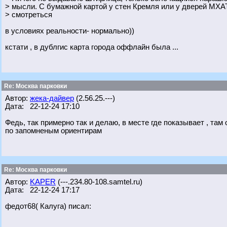
> мысли. С бумажной картой у стен Кремля или у дверей МХА
> смотреться
в условиях реальности- нормально))
кстати , в дублгис карта города оффлайн была ...
Re: Москва парковки
Автор:
жека-дайвер
(2.56.25.---)
Дата: 22-12-24 17:10
Федь, так примерно так и делаю, в месте где показывает , т
по запомненым ориентирам
Re: Москва парковки
Автор:
KAPER
(---.234.80-108.samtel.ru)
Дата: 22-12-24 17:17
федот68( Калуга) писал: