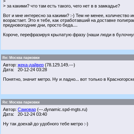
>
> за какими? что там есть такого, чего нет в в замкадье?
Вот и мне интересно за какими? :-) Тем не менее, количество
возрастает. Это я тебе, как отработавший на доставке полигра
предновогодние дни, просто беда....
Короче, перефразируя крылатую фразу (наши люди в булочную на
Re: Москва парковки
Автор:
жека-дайвер
(78.129.149.---)
Дата: 20-12-24 03:28
Понятно, значит метро. Ну и ладно... вот только в Красногорск
Re: Москва парковки
Автор:
Самовар
(---.dynamic.spd-mgts.ru)
Дата: 20-12-24 03:40
Ну так доехай до удобного тебе метро :-)