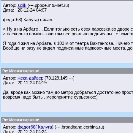
Автор:
solik
(---.pppoe.mtu-net.ru)
Дата: 20-12-24 04:07
федот68( Калуга) писал:
> Ну а на Арбате ... Если только есть своя парковка во дворе св
> насколько помню - они там все реально подписаны , с номер
Я года 4 жил на Арбате, в 100 м от театра Вахтангова. Ничего 
Вообще ни разу не видел подписанные парковочные места, до
Re: Москва парковки
Автор:
жека-дайвер
(78.129.149.---)
Дата: 20-12-24 04:19
Да, вроде как можно там до метро добраться достаточно просто
вовремя надо быть , мероприятие сурьезное:)
Re: Москва парковки
Автор:
федот68( Калуга)
(---.broadband.corbina.ru)
Дата: 20-12-24 04:24