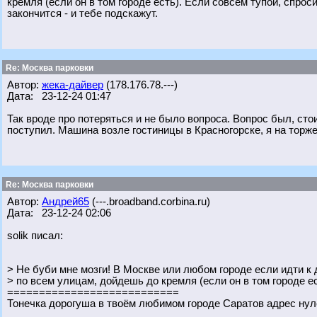
кремля (если он в том городе есть). Если совсем тупой, спрос
закончится - и тебе подскажут.
Re: Москва парковки
Автор:
жека-дайвер
(178.176.78.---)
Дата: 23-12-24 01:47
Так вроде про потеряться и не было вопроса. Вопрос был, стоит л
поступил. Машина возле гостиницы в Красногорске, я на торже
Re: Москва парковки
Автор:
Андрей65
(---.broadband.corbina.ru)
Дата: 23-12-24 02:06
solik писал:
> Не буби мне мозги! В Москве или любом городе если идти 
> по всем улицам, дойдешь до кремля (если он в том городе ес
===========================
Тонечка дорогуша в твоём любимом городе Саратов адрес нул