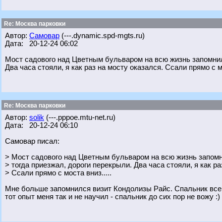
Re: Москва парковки
Автор:
Самовар
(---.dynamic.spd-mgts.ru)
Дата: 20-12-24 06:02
Мост садового над Цветным бульваром на всю жизнь запомнил
Два часа стояли, я как раз на мосту оказался. Ссали прямо с мо
Re: Москва парковки
Автор:
solik
(---.pppoe.mtu-net.ru)
Дата: 20-12-24 06:10
Самовар писал:
> Мост садового над Цветным бульваром на всю жизнь запомн
> тогда приезжал, дороги перекрыли. Два часа стояли, я как ра
> Ссали прямо с моста вниз.....
Мне больше запомнился визит Кондолизы Райс. Спальник всег
тот опыт меня так и не научил - спальник до сих пор не вожу :)