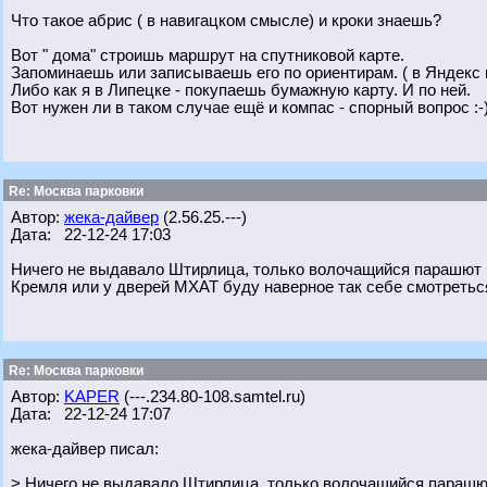
Что такое абрис ( в навигацком смысле) и кроки знаешь?
Вот " дома" строишь маршрут на спутниковой карте.
Запоминаешь или записываешь его по ориентирам. ( в Яндекс 
Либо как я в Липецке - покупаешь бумажную карту. И по ней.
Вот нужен ли в таком случае ещё и компас - спорный вопрос :-)
Re: Москва парковки
Автор:
жека-дайвер
(2.56.25.---)
Дата: 22-12-24 17:03
Ничего не выдавало Штирлица, только волочащийся парашют 
Кремля или у дверей МХАТ буду наверное так себе смотретьс
Re: Москва парковки
Автор:
KAPER
(---.234.80-108.samtel.ru)
Дата: 22-12-24 17:07
жека-дайвер писал:
> Ничего не выдавало Штирлица, только волочащийся парашю