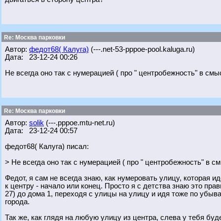
Re: Москва парковки
Автор:
федот68( Калуга)
(---.net-53-pppoe-pool.kaluga.ru)
Дата: 23-12-24 00:26
Не всегда оно так с нумерацией ( про " центробежность" в смыс
Re: Москва парковки
Автор:
solik
(---.pppoe.mtu-net.ru)
Дата: 23-12-24 00:57
федот68( Калуга) писал:
> Не всегда оно так с нумерацией ( про " центробежность" в см
Федот, я сам не всегда знаю, как нумеровать улицу, которая ид
к центру - начало или конец. Просто я с детства знаю это пра
27) до дома 1, переходя с улицы на улицу и идя тоже по убыв
города.
Так же, как глядя на любую улицу из центра, слева у тебя бу