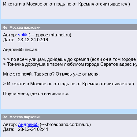
И кстати в Москве он отнюдь не от Кремля отсчитывается )
Re: Москва парковки
Автор:
solik
(---.pppoe.mtu-net.ru)
Дата: 23-12-24 02:19
Андрей65 писал:
> > по всем улицам, дойдешь до кремля (если он в том городе 
> Тонечка дорогуша в твоём любимом городе Саратов адрес ну
Мне это по=й. Так ясно? Отъ=сь уже от меня.
> И кстати в Москве он отнюдь не от Кремля отсчитывается )
Поучи меня, где он начинается.
Re: Москва парковки
Автор:
Андрей65
(---.broadband.corbina.ru)
Дата: 23-12-24 02:44