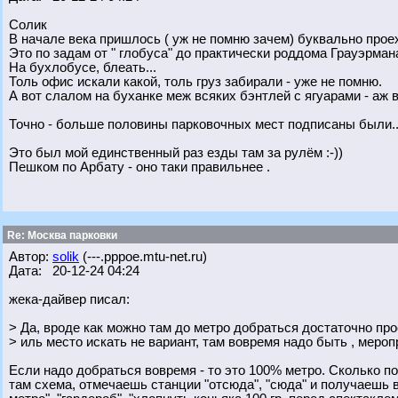
Солик
В начале века пришлось ( уж не помню зачем) буквально проеха
Это по задам от " глобуса" до практически роддома Грауэрман
На бухлобусе, блеать...
Толь офис искали какой, толь груз забирали - уже не помню.
А вот слалом на буханке меж всяких бэнтлей с ягуарами - аж в
Точно - больше половины парковочных мест подписаны были..
Это был мой единственный раз езды там за рулём :-))
Пешком по Арбату - оно таки правильнее .
Re: Москва парковки
Автор:
solik
(---.pppoe.mtu-net.ru)
Дата: 20-12-24 04:24
жека-дайвер писал:
> Да, вроде как можно там до метро добраться достаточно про
> иль место искать не вариант, там вовремя надо быть , мероп
Если надо добраться вовремя - то это 100% метро. Сколько по
там схема, отмечаешь станции "отсюда", "сюда" и получаешь в