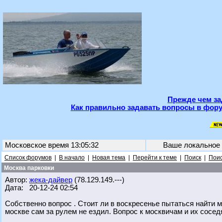
Прежде чем за
Как правильно задавать вопросы в фору
Московское время 13:05:32
Ваше локальное
Список форумов
|
В начало
|
Новая тема
|
Перейти к теме
|
Поиск
|
Поис
Москва парковки
Автор:
жека-дайвер
(78.129.149.---)
Дата: 20-12-24 02:54
Собственно вопрос . Стоит ли в воскресенье пытаться найти мес
москве сам за рулем не ездил. Вопрос к москвичам и их сосе