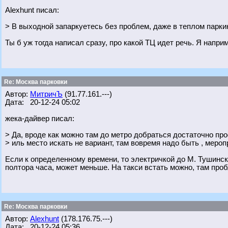
Alexhunt писал:
> В выходной запаркуетесь без проблем, даже в теплом парки
Ты б уж тогда написал сразу, про какой ТЦ идет речь. Я наприм
Re: Москва парковки
Автор:
МитричЪ
(91.77.161.---)
Дата: 20-12-24 05:02
жека-дайвер писал:
> Да, вроде как можно там до метро добраться достаточно про
> иль место искать не вариант, там вовремя надо быть , мероп
Если к определенному времени, то электричкой до М. Тушинск
полтора часа, может меньше. На такси встать можно, там про
Re: Москва парковки
Автор:
Alexhunt
(178.176.75.---)
Дата: 20-12-24 05:36