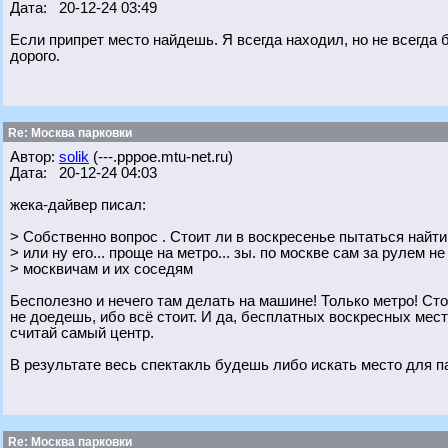
Дата: 20-12-24 03:49
Если припрет место найдешь. Я всегда находил, но не всегда б
дорого.
Re: Москва парковки
Автор:
solik
(---.pppoe.mtu-net.ru)
Дата: 20-12-24 04:03
жека-дайвер писал:
> Собственно вопрос . Стоит ли в воскресенье пытаться найти
> или ну его... проще на метро... зы. по москве сам за рулем не
> москвичам и их соседям
Бесполезно и нечего там делать на машине! Только метро! Ст
не доедешь, ибо всё стоит. И да, бесплатных воскресных мест 
считай самый центр.
В результате весь спектакль будешь либо искать место для па
Re: Москва парковки