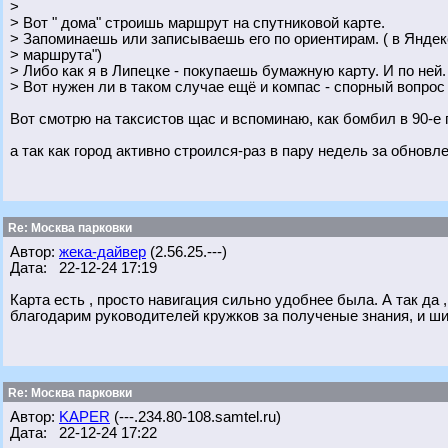
>
> Вот " дома" строишь маршрут на спутниковой карте.
> Запоминаешь или записываешь его по ориентирам. ( в Яндекс
> маршрута")
> Либо как я в Липецке - покупаешь бумажную карту. И по ней.
> Вот нужен ли в таком случае ещё и компас - спорный вопрос :
Вот смотрю на таксистов щас и вспоминаю, как бомбил в 90-е 
а так как город активно строился-раз в пару недель за обновл
Re: Москва парковки
Автор:
жека-дайвер
(2.56.25.---)
Дата: 22-12-24 17:19
Карта есть , просто навигация сильно удобнее была. А так да ,
благодарим руководителей кружков за полученые знания, и шир
Re: Москва парковки
Автор:
KAPER
(---.234.80-108.samtel.ru)
Дата: 22-12-24 17:22