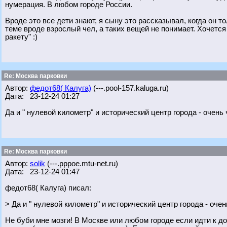
нумерация. В любом городе России.
Вроде это все дети знают, я сыну это рассказывал, когда он 
теме вроде взрослый чел, а таких вещей не понимает. Хочется
ракету" :)
Re: Москва парковки
Автор:
федот68( Калуга)
(---.pool-157.kaluga.ru)
Дата: 23-12-24 01:27
Да и " нулевой километр" и исторический центр города - очень
Re: Москва парковки
Автор:
solik
(---.pppoe.mtu-net.ru)
Дата: 23-12-24 01:47
федот68( Калуга) писал:
> Да и " нулевой километр" и исторический центр города - оче
Не буби мне мозги! В Москве или любом городе если идти к 