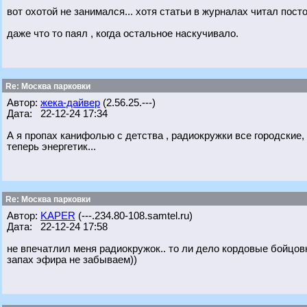
вот охотой не занимался... хотя статьи в журналах читал пост
даже что то паял , когда остальное наскучивало.
Re: Москва парковки
Автор:
жека-дайвер
(2.56.25.---)
Дата: 22-12-24 17:34
А я пропах канифолью с детства , радиокружки все городские, 
теперь энергетик...
Re: Москва парковки
Автор:
KAPER
(---.234.80-108.samtel.ru)
Дата: 22-12-24 17:58
не впечатлил меня радиокружок.. то ли дело кордовые бойцовк
запах эфира не забываем))