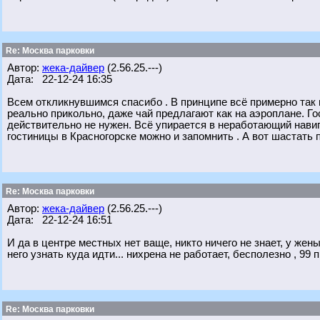
Re: Москва парковки
Автор:
жека-дайвер
(2.56.25.---)
Дата: 22-12-24 16:35
Всем откликнувшимся спасибо . В принципе всё примерно так и
реально прикольно, даже чай предлагают как на аэроплане. Го
действительно не нужен. Всё упирается в неработающий навиг
гостиницы в Красногорске можно и запомнить . А вот шастать 
Re: Москва парковки
Автор:
жека-дайвер
(2.56.25.---)
Дата: 22-12-24 16:51
И да в центре местных нет ваще, никто ничего не знает, у же
него узнать куда идти... нихрена не работает, бесполезно , 99
Re: Москва парковки