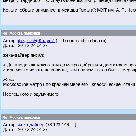
метро", "гардероб",
"хлопнуть коньяка 100 гр. перед спектаклем
Кстати, обрати внимание, в мск два "мхата": МХТ им. А. П. Че
Re: Москва парковки
Автор:
федот68( Калуга)
(---.broadband.corbina.ru)
Дата: 20-12-24 04:27
жека-дайвер писал:
> Да, вроде как можно там до метро добраться достаточно про
> иль место искать не вариант, там вовремя надо быть , мероп
Жека.
Московское метро ( по крайней мере его " классические" станц
Неспешного и вдумчимого.
Re: Москва парковки
Автор:
жека-дайвер
(78.129.149.---)
Дата: 20-12-24 04:27