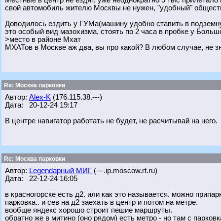
Местные в центр не ездят, уже неоднократно 5 тыс прилетало 
свой автомобиль жителю Москвы не нужен, "удобный" обществ
Доводилось ездить у ГУМа(машину удобно ставить в подземную
это особый вид мазохизма, стоять по 2 часа в пробке у Больш
>место в районе Мхат
МХАТов в Москве аж два, вы про какой? В любом случае, не зн
Re: Москва парковки
Автор:
Alex-K
(176.115.38.---)
Дата: 20-12-24 19:17
В центре навигатор работать не будет, не расчитывай на него.
Re: Москва парковки
Автор:
Legendарный МИГ
(---.ip.moscow.rt.ru)
Дата: 22-12-24 16:05
в красногорске есть д2. или как это называется. можно припа
парковка.. и сев на д2 заехать в центр и потом на метре.
вообще яндекс хорошо строит пешие маршруты.
обратно же в митино (оно рядом) есть метро - но там с парко