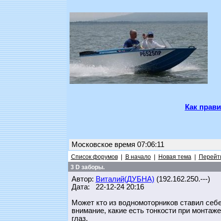
Как прави
Московское время 07:06:11
Список форумов
|
В начало
|
Новая тема
|
Перейти
3 D заборы.
Автор:
Виталий(ДУБНА)
(192.162.250.---)
Дата: 22-12-24 20:16
Может кто из водномоторников ставил себе
внимание, какие есть тонкости при монтаже
глаз.