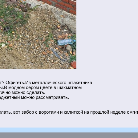
ает? Офигеть.Из металлического штакетника
ы.В модном сером цвете,в шахматном
тично можно сделать.
бюджетный можно рассматривать.
лать. вот забор с воротами и калиткой на прошлой неделе смгн