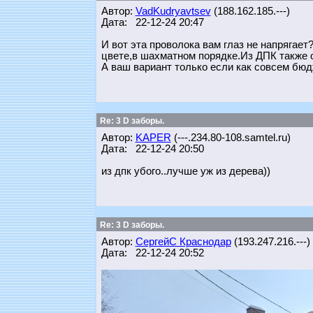
Автор:
VadKudryavtsev
(188.162.185.---)
Дата: 22-12-24 20:47
И вот эта проволока вам глаз не напрягае
цвете,в шахматном порядке.Из ДПК также 
А ваш вариант только если как совсем бю
Re: 3 D заборы.
Автор:
KAPER
(---.234.80-108.samtel.ru)
Дата: 22-12-24 20:50
из дпк убого..лучше уж из дерева))
Re: 3 D заборы.
Автор:
СергейС Краснодар
(193.247.216.---)
Дата: 22-12-24 20:52