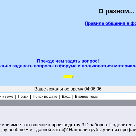
О разном...
Правила общения в ф
Прежде чем задать вопрос!
льно задавать вопросы в форуме и пользоваться материал
Ваше локальное время
04:06:06
 к теме
|
Поиск
|
Поиск по дате
|
Вход
|
В конец темы
 или имеет отношение к производству 3 D заборов. Поделитесь
 ,ну вообще + и - данной затеи)? Надоели трубы улиц из профли