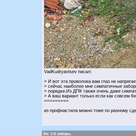
VadKudryavtsev писал:
> И вот эта проволока вам глаз не напряг
> сейчас наиболее мне симпатичные забор
> порядке.Из ДПК также очень даже симпа
> А ваш вариант только если как совсем 
=========
из профнастила можно тоже по разному сде
Re: 3 D заборы.