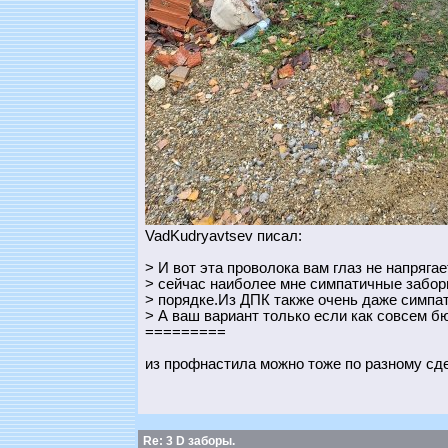
VadKudryavtsev писал:
> И вот эта проволока вам глаз не напряг
> сейчас наиболее мне симпатичные забор
> порядке.Из ДПК также очень даже симпа
> А ваш вариант только если как совсем 
=========
из профнастила можно тоже по разному сде
Re: 3 D заборы.