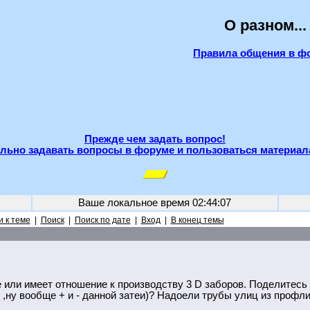
О разном...
Правила общения в ф
Прежде чем задать вопрос!
льно задавать вопросы в форуме и пользоваться материал
Ваше локальное время
02:44:07
 к теме
|
Поиск
|
Поиск по дате
|
Вход
|
В конец темы
 или имеет отношение к производству 3 D заборов. Поделитесь
 ,ну вообще + и - данной затеи)? Надоели трубы улиц из профли