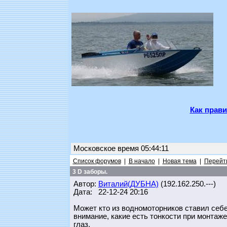
Как прави
Московское время 05:44:11
Список форумов
|
В начало
|
Новая тема
|
Перейти
3 D заборы.
Автор:
Виталий(ДУБНА)
(192.162.250.---)
Дата: 22-12-24 20:16
Может кто из водномоторников ставил себе
внимание, какие есть тонкости при монтаже
глаз.