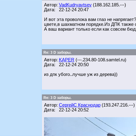
Автор:
VadKudryavtsev
(188.162.185.---)
Дата: 22-12-24 20:47
И вот эта проволока вам глаз не напрягае
цвете,в шахматном порядке.Из ДПК также 
А ваш вариант только если как совсем бю
Re: 3 D заборы.
Автор:
KAPER
(---.234.80-108.samtel.ru)
Дата: 22-12-24 20:50
из дпк убого..лучше уж из дерева))
Re: 3 D заборы.
Автор:
СергейС Краснодар
(193.247.216.---)
Дата: 22-12-24 20:52