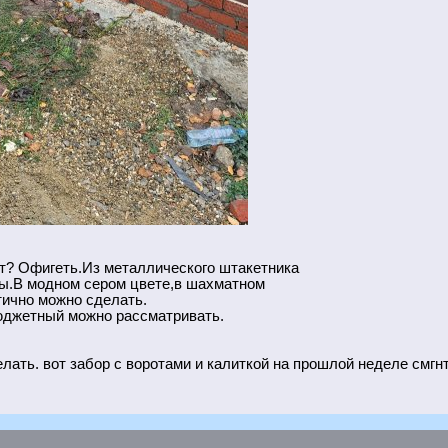
ает? Офигеть.Из металлического штакетника
ы.В модном сером цвете,в шахматном
тично можно сделать.
бюджетный можно рассматривать.
лать. вот забор с воротами и калиткой на прошлой неделе смгн