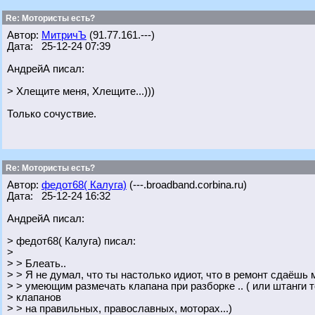
Re: Мотористы есть?
Автор:
МитричЪ
(91.77.161.---)
Дата: 25-12-24 07:39
АндрейА писал:
> Хлещите меня, Хлещите...)))
Только сочуствие.
Re: Мотористы есть?
Автор:
федот68( Калуга)
(---.broadband.corbina.ru)
Дата: 25-12-24 16:32
АндрейА писал:
> федот68( Калуга) писал:
>
> > Блеать..
> > Я не думал, что ты настолько идиот, что в ремонт сдаёшь 
> > умеющим размечать клапана при разборке .. ( или штанги 
> клапанов
> > на правильных, православных, моторах...)