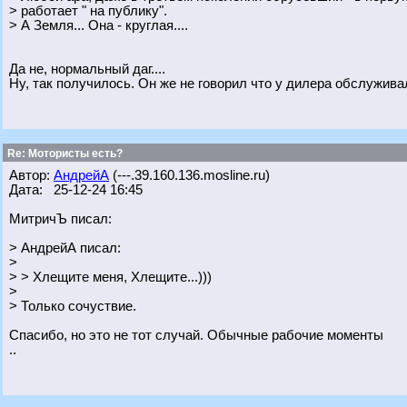
> работает " на публику".
> А Земля... Она - круглая....
Да не, нормальный даг....
Ну, так получилось. Он же не говорил что у дилера обслужива
Re: Мотористы есть?
Автор:
АндрейА
(---.39.160.136.mosline.ru)
Дата: 25-12-24 16:45
МитричЪ писал:
> АндрейА писал:
>
> > Хлещите меня, Хлещите...)))
>
> Только сочуствие.
Спасибо, но это не тот случай. Обычные рабочие моменты
..