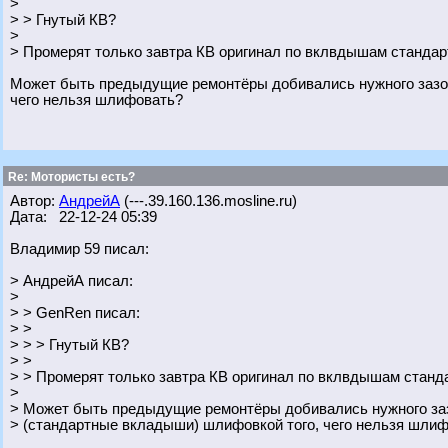
>
> > Гнутый КВ?
>
> Промерят только завтра КВ оригинал по вклвдышам стандар
Может быть предыдущие ремонтёры добивались нужного зазор
чего нельзя шлифовать?
Re: Мотористы есть?
Автор:
АндрейА
(---.39.160.136.mosline.ru)
Дата: 22-12-24 05:39
Владимир 59 писал:
> АндрейА писал:
>
> > GenRen писал:
> >
> > > Гнутый КВ?
> >
> > Промерят только завтра КВ оригинал по вклвдышам станда
>
> Может быть предыдущие ремонтёры добивались нужного за
> (стандартные вкладыши) шлифовкой того, чего нельзя шли