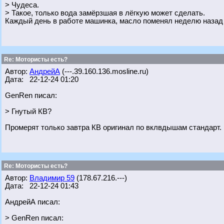
> Чудеса.
> Такое, только вода замёрзшая в лёгкую может сделать.
Каждый день в работе машинка, масло поменял неделю назад
Re: Мотористы есть?
Автор:
АндрейА
(---.39.160.136.mosline.ru)
Дата: 22-12-24 01:20
GenRen писал:
> Гнутый КВ?
Промерят только завтра КВ оригинал по вклвдышам стандарт.
Re: Мотористы есть?
Автор:
Владимир 59
(178.67.216.---)
Дата: 22-12-24 01:43
АндрейА писал:
> GenRen писал: