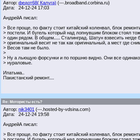
Автор:
федот68( Калуга)
(---.broadband.corbina.ru)
Дата: 24-12-24 17:03
АндрейА писал:
> Все проще, по факту стоит китайский коленвал, блок ремон
> постели. И бугель который над лопнувшим блоком стоял то
> один рядом. В общем..... Сталинград. Шатун взвесить негде 
> оригинальный весит не так как оригинальный, а мест где сним
> Весов там не было.
>
> Ну а льющую форсунки и по поршню видно. Они все одинаков
> нураловые.
Ипатьма..
Пакистанский ремонт....
Re: Мотористы есть?
Автор:
nik3401
(---.hosted-by-vdsina.com)
Дата: 24-12-24 19:58
АндрейА писал:
> Все проще, по факту стоит китайский коленвал, блок ремон
> постели. И бугель который над лопнувшим блоком стоял то