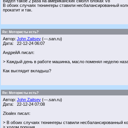
Видел такое 2 раза на американских смолл блоках V8
В обоих случаях тюнингеры ставили несбалансированный кол
прокатит и так.
Re: Мотористы есть?
Автор:
John Zaitsev
(---.san.ru)
Дата: 22-12-24 06:07
АндрейА писал:
> Каждый день в работе машинка, масло поменял неделю наз
Как выглядит вкладыш?
Re: Мотористы есть?
Автор:
John Zaitsev
(---.san.ru)
Дата: 22-12-24 07:08
Zloalex писал:
> В обоих случаях тюнингеры ставили несбалансированный к
> ходом поршня