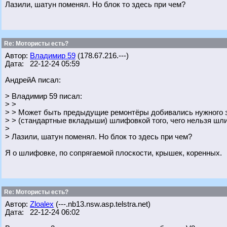
Лазили, шатун поменял. Но блок то здесь при чем?
Re: Мотористы есть?
Автор:
Владимир 59
(178.67.216.---)
Дата: 22-12-24 05:59
АндрейА писал:
> Владимир 59 писал:
> >
> > Может быть предыдущие ремонтёры добивались нужного з
> > (стандартные вкладыши) шлифовкой того, чего нельзя шл
>
> Лазили, шатун поменял. Но блок то здесь при чем?
Я о шлифовке, по сопрягаемой плоскости, крышек, коренных.
Re: Мотористы есть?
Автор:
Zloalex
(---.nb13.nsw.asp.telstra.net)
Дата: 22-12-24 06:02