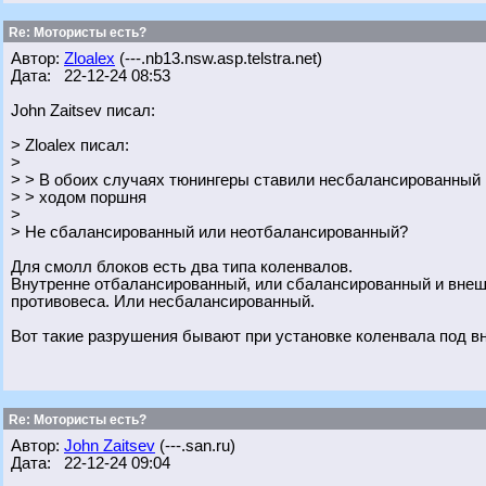
Re: Мотористы есть?
Автор:
Zloalex
(---.nb13.nsw.asp.telstra.net)
Дата: 22-12-24 08:53
John Zaitsev писал:
> Zloalex писал:
>
> > В обоих случаях тюнингеры ставили несбалансированный
> > ходом поршня
>
> Не сбалансированный или неотбалансированный?
Для смолл блоков есть два типа коленвалов.
Внутренне отбалансированный, или сбалансированный и внеш
противовеса. Или несбалансированный.
Вот такие разрушения бывают при установке коленвала под в
Re: Мотористы есть?
Автор:
John Zaitsev
(---.san.ru)
Дата: 22-12-24 09:04