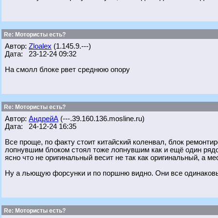
Re: Мотористы есть?
Автор:
Zloalex
(1.145.9.---)
Дата: 23-12-24 09:32
На смолл блоке рвет среднюю опору
Re: Мотористы есть?
Автор:
АндрейА
(---.39.160.136.mosline.ru)
Дата: 24-12-24 16:35
Все проще, по факту стоит китайский коленвал, блок ремонти
лопнувшим блоком стоял тоже лопнувшим как и ещё один рядом
ясно что не оригинальный весит не так как оригинальный, а ме
Ну а льющую форсунки и по поршню видно. Они все одинаковы
Re: Мотористы есть?