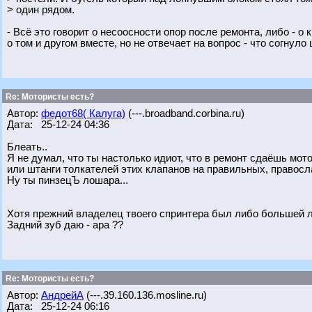
> один рядом.
- Всё это говорит о несоосности опор после ремонта, либо - о
о том и другом вместе, но не отвечает на вопрос - что согнуло 
Re: Мотористы есть?
Автор:
федот68( Калуга)
(---.broadband.corbina.ru)
Дата: 25-12-24 04:36
Блеать..
Я не думал, что ты настолько идиот, что в ремонт сдаёшь мот
или штанги толкателей этих клапанов на правильных, правосла
Ну ты пинзецЪ лошара...
Хотя прежний владелец твоего спринтера был либо большей л
Задний зуб даю - ара ??
Re: Мотористы есть?
Автор:
АндрейА
(---.39.160.136.mosline.ru)
Дата: 25-12-24 06:16