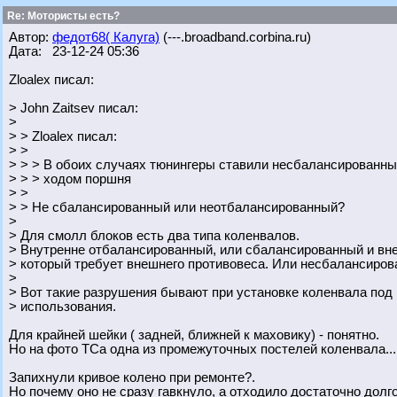
Re: Мотористы есть?
Автор:
федот68( Калуга)
(---.broadband.corbina.ru)
Дата: 23-12-24 05:36
Zloalex писал:
> John Zaitsev писал:
>
> > Zloalex писал:
> >
> > > В обоих случаях тюнингеры ставили несбалансированн
> > > ходом поршня
> >
> > Не сбалансированный или неотбалансированный?
>
> Для смолл блоков есть два типа коленвалов.
> Внутренне отбалансированный, или сбалансированный и вн
> который требует внешнего противовеса. Или несбалансиров
>
> Вот такие разрушения бывают при установке коленвала под
> использования.
Для крайней шейки ( задней, ближней к маховику) - понятно.
Но на фото ТСа одна из промежуточных постелей коленвала...
Запихнули кривое колено при ремонте?.
Но почему оно не сразу гавкнуло, а отходило достаточно долг