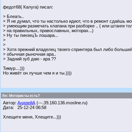
федот68( Калуга) писал:
> Блеать..
> Я не думал, что ты настолько идиот, что в ремонт сдаёшь м
> умеющим размечать клапана при разборке .. ( или штанги то
> на правильных, православных, моторах...)
> Ну ты пинзецЪ лошара...
>
>
> Хотя прежний владелец твоего спринтера был либо большей
> обычная рыночная ара..
> Задний зуб даю - ара ??
Тимур....)))
Но живёт он лучше чем я и ты.))))
Re: Мотористы есть?
Автор:
АндрейА
(---.39.160.136.mosline.ru)
Дата: 25-12-24 06:58
Хлещите меня, Хлещите...)))