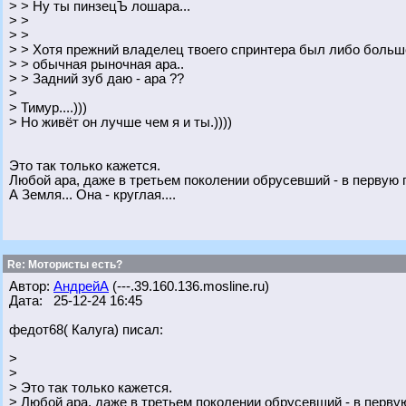
> > Ну ты пинзецЪ лошара...
> >
> >
> > Хотя прежний владелец твоего спринтера был либо больш
> > обычная рыночная ара..
> > Задний зуб даю - ара ??
>
> Тимур....)))
> Но живёт он лучше чем я и ты.))))
Это так только кажется.
Любой ара, даже в третьем поколении обрусевший - в первую г
А Земля... Она - круглая....
Re: Мотористы есть?
Автор:
АндрейА
(---.39.160.136.mosline.ru)
Дата: 25-12-24 16:45
федот68( Калуга) писал:
>
>
> Это так только кажется.
> Любой ара, даже в третьем поколении обрусевший - в первую