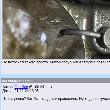
Не встречал такого просто. Мотор забубнил и стружка появила
Re: Мотористы есть?
Автор:
GenRen
(5.180.241.---)
Дата: 21-12-24 18:05
Что за риски? Как бы вкладыши вращались. Ну тогда и стучало